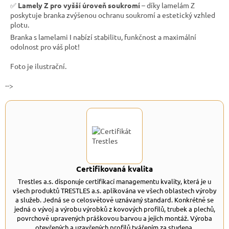
✅
Lamely Z pro vyšší úroveň soukromí
– díky lamelám Z
poskytuje branka zvýšenou ochranu soukromí a estetický vzhled
plotu.
Branka s lamelami I nabízí stabilitu, funkčnost a maximální
odolnost pro váš plot!
Foto je ilustrační.
-->
Certifikovaná kvalita
Trestles a.s. disponuje certifikací managementu kvality, která je u
všech produktů TRESTLES a.s. aplikována ve všech oblastech výroby
a služeb. Jedná se o celosvětově uznávaný standard. Konkrétně se
jedná o vývoj a výrobu výrobků z kovových profilů, trubek a plechů,
povrchově upravených práškovou barvou a jejich montáž. Výroba
otevřených a uzavřených profilů tvářením za studena.