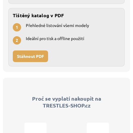
Tištěný katalog v PDF
Přehledné listování všemi modely
1
Ideální pro tisk a offline použití
2
Stáhnout PDF
Z
á
p
Proč se vyplatí nakoupit na
a
TRESTLES-SHOP.cz
t
í