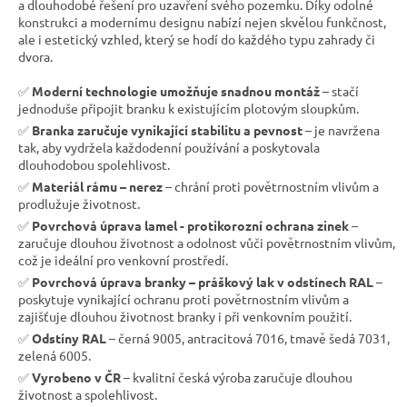
a dlouhodobé řešení pro uzavření svého pozemku. Díky odolné
konstrukci a modernímu designu nabízí nejen skvělou funkčnost,
ale i estetický vzhled, který se hodí do každého typu zahrady či
dvora.
✅
Moderní technologie umožňuje snadnou montáž
– stačí
jednoduše připojit branku k existujícím plotovým sloupkům.
✅
Branka zaručuje vynikající stabilitu a pevnost
– je navržena
tak, aby vydržela každodenní používání a poskytovala
dlouhodobou spolehlivost.
✅
Materiál rámu – nerez
– chrání proti povětrnostním vlivům a
prodlužuje životnost.
✅
Povrchová úprava lamel - protikorozní ochrana zinek
–
zaručuje dlouhou životnost a odolnost vůči povětrnostním vlivům,
což je ideální pro venkovní prostředí.
✅
Povrchová úprava branky – práškový lak v odstínech RAL
–
poskytuje vynikající ochranu proti povětrnostním vlivům a
zajišťuje dlouhou životnost branky i při venkovním použití.
✅
Odstíny RAL
– černá 9005, antracitová 7016, tmavě šedá 7031,
zelená 6005.
✅
Vyrobeno v ČR
– kvalitní česká výroba zaručuje dlouhou
životnost a spolehlivost.