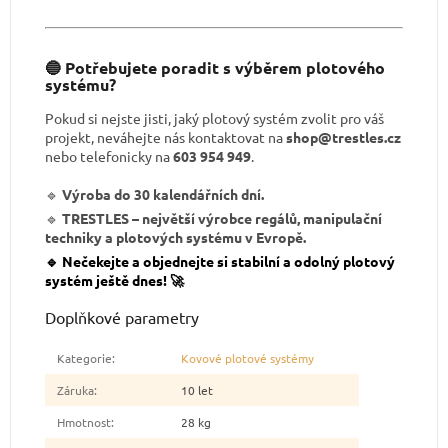
🔵 Potřebujete poradit s výběrem plotového
systému?
Pokud si nejste jisti, jaký plotový systém zvolit pro váš
projekt, neváhejte nás kontaktovat
na
shop@trestles.cz
nebo telefonicky na
603 954 949
.
🔹
Výroba do 30 kalendářních dní.
🔹
TRESTLES – největší výrobce regálů, manipulační
techniky a plotových systému v Evropě.
🔹 Nečekejte a objednejte si stabilní a odolný plotový
systém ještě dnes! 🚀
Doplňkové parametry
Kategorie
:
Kovové plotové systémy
Záruka
:
10 let
Hmotnost
:
28 kg