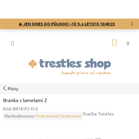
Přejít
na
obsah
🔥 JEN DNES DO PŮLNOCI −15 % s LETO15
10:49:22
NÁKUP
KOŠÍK
Ploty
Branka s lamelami Z
Kód:
BR1K-P2-D-0
Značka:
Trestles
Průměrné
Neohodnoceno
Podrobnosti hodnocení
hodnocení
produktu
je
0,0