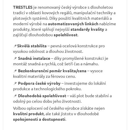
G
P
TRESTLES
je renomovaný český výrobce s dlouholetou
T
ř
tradicí v oblasti kovových regálů, manipulační techniky a
e
plotových systémů. Díky použití kvalitních materiálů a
k
moderní výrobě na
automatizovaných linkách
nabízíme
l
:
produkty, které splňují nejvyšší
standardy kvality
a
zajišťují dlouhodobou
spolehlivost
.
📌
Skvělá stabilita
– pevná ocelová konstrukce pro
vysokou odolnost a dlouhou životnost.
📌
Snadná instalace
– díky promyšlené konstrukci je
montáž snadná a rychlá, což šetří čas a námahu.
📌
Bezkonkurenční poměr kvalita/cena
– vysoce
kvalitní materiály za férovou cenu.
📌
Podpora české výroby
– investujeme do lokální
produkce a technologického pokroku.
📌
Dlouhodobá spolehlivost
– váš plot bude stabilní a
odolný po celou dobu jeho životnosti.
Volbou oplocení od českého výrobce získáte nejen
kvalitní produkt
, ale také jistotu v dlouhodobé
spokojenosti a dostupnosti
.