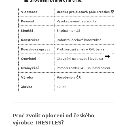
Vlastnost
Branka pro plotová pole Trestles 🏆
Ko
Pevnost
Vysoká pevnost a stabilita
Niž
Montáž
Snadná montáž
Slo
Konstrukce
Robustní ocelová konstrukce
Sl
Povrchová úprava
Protikorozní zinek + RAL barva
Le
➡️
Otevírání
Otevírání na pravou i levou stranu
Ote
Uzamykání
Pomocí zámku FAB, součástí balení
Ča
Výroba
Vyrobeno v ČR
Do
Záruka
10 let
2 
C
Proč zvolit oplocení od českého
h
a
výrobce TRESTLES?
t