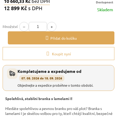
10 660,33 Kč
bez DPH
Dostupnost
12 899 Kč
s DPH
Skladem
Měrná
cena:
−
+
Množství
Přidat do košíku
Koupit nyní
Kompletujeme a expedujeme od
07. 08. 2026 do 18. 09. 2026
Objednejte a expedice proběhne v tomto období.
Spolehlivá, stabilní branka s lamelami I!
Hledáte spolehlivou a pevnou branku pro váš plot? Branka s
lamelami I je skvělou volbou pro ty, kteří chtějí kvalitní, bezpečné