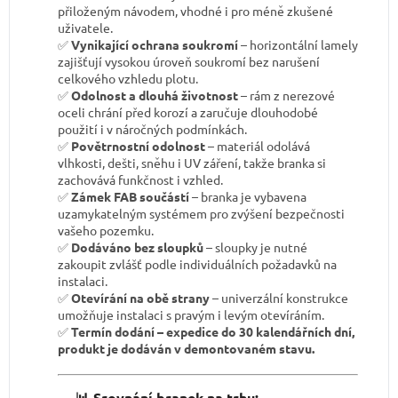
přiloženým návodem, vhodné i pro méně zkušené
uživatele.
✅
Vynikající ochrana soukromí
– horizontální lamely
zajišťují vysokou úroveň soukromí bez narušení
celkového vzhledu plotu.
✅
Odolnost a dlouhá životnost
– rám z nerezové
oceli chrání před korozí a zaručuje dlouhodobé
použití i v náročných podmínkách.
✅
Povětrnostní odolnost
– materiál odolává
vlhkosti, dešti, sněhu i UV záření, takže branka si
zachovává funkčnost i vzhled.
✅
Zámek FAB součástí
– branka je vybavena
uzamykatelným systémem pro zvýšení bezpečnosti
vašeho pozemku.
✅
Dodáváno bez sloupků
– sloupky je nutné
zakoupit zvlášť podle individuálních požadavků na
instalaci.
✅
Otevírání na obě strany
– univerzální konstrukce
umožňuje instalaci s pravým i levým otevíráním.
✅
Termín dodání – expedice do 30 kalendářních dní,
produkt je dodáván v demontovaném stavu.
📊 Srovnání branek na trhu: