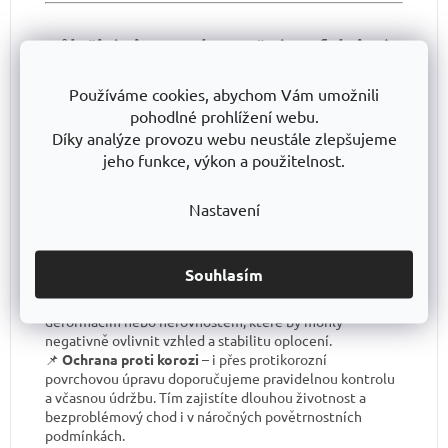
Důležité tipy pro bezpečné a efektivní
používání oplocení:
Používáme cookies, abychom Vám umožnili
📌
Zabezpečení ukotvení
– pro maximální stabilitu a
pohodlné prohlížení webu.
bezpečnost oplocení je klíčové zajistit správné ukotvení
Díky analýze provozu webu neustále zlepšujeme
konstrukce na pevný a stabilní povrch. Pevné ukotvení je
jeho funkce, výkon a použitelnost.
základ dlouhé životnosti a odolnosti celého systému.
📌
Správná vzdálenost mezi sloupky
– doporučujeme
dodržet optimální vzdálenost mezi sloupky pro zajištění
Nastavení
rovnosti, stability a estetického vzhledu oplocení. Tento
krok zaručí pevnost a celkovou kvalitu konstrukce.
📌
Kontrola před instalací
– před zahájením montáže
Souhlasím
vždy ověřte, zda jsou všechny komponenty připravené a
sloupky pevně upevněné a vyrovnané. Tím předejdete
deformacím nebo nerovnostem, které by mohly
negativně ovlivnit vzhled a stabilitu oplocení.
📌
Ochrana proti korozi
– i přes protikorozní
povrchovou úpravu doporučujeme pravidelnou kontrolu
a včasnou údržbu. Tím zajistíte dlouhou životnost a
bezproblémový chod i v náročných povětrnostních
podmínkách.