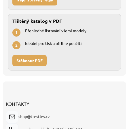
Tištěný katalog v PDF
Přehledné listování všemi modely
1
Ideální pro tisk a offline použití
2
Stáhnout PDF
Z
á
p
a
KONTAKTY
t
í
shop@trestles.cz
Expedice a sklad: +420 605 180 144