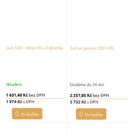
Sud 220 l - Ring UN + 2 plomby
Sud se sponou 220 l UN
Skladem
Dodáme do 30 dní
1 631,40 Kč
bez DPH
2 257,85 Kč
bez DPH
1 974 Kč
s DPH
2 732 Kč
s DPH
Do košíku
Do košíku