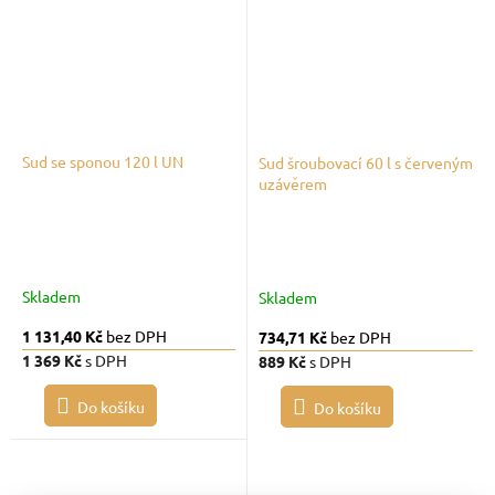
Sud se sponou 120 l UN
Sud šroubovací 60 l s červeným
uzávěrem
Skladem
Skladem
1 131,40 Kč
bez DPH
734,71 Kč
bez DPH
1 369 Kč
s DPH
889 Kč
s DPH
Do košíku
Do košíku