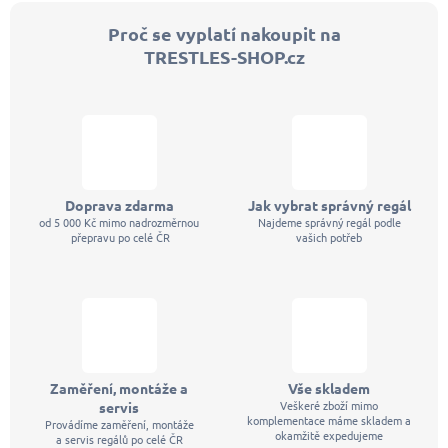
l
á
Proč se vyplatí nakoupit na
d
TRESTLES-SHOP.cz
a
c
í
p
r
v
k
y
v
Doprava zdarma
Jak vybrat správný regál
ý
od 5 000 Kč mimo nadrozměrnou
Najdeme správný regál podle
p
přepravu po celé ČR
vašich potřeb
i
s
u
Zaměření, montáže a
Vše skladem
Veškeré zboží mimo
servis
komplementace máme skladem a
Provádíme zaměření, montáže
okamžitě expedujeme
a servis regálů po celé ČR