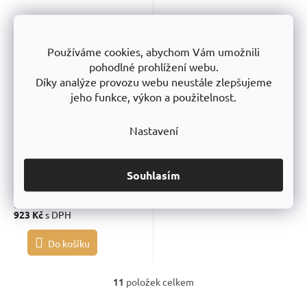
Používáme cookies, abychom Vám umožnili
pohodlné prohlížení webu.
Díky analýze provozu webu neustále zlepšujeme
Sud se sponou a držadly 60 l
jeho funkce, výkon a použitelnost.
UN
Nastavení
Souhlasím
Dodáme do 30 dní
762,81 Kč
bez DPH
923 Kč
s DPH
Do košíku
11
položek celkem
O
v