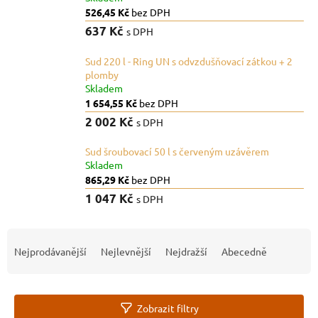
526,45 Kč
bez DPH
637 Kč
s DPH
Sud 220 l - Ring UN s odvzdušňovací zátkou + 2
plomby
Skladem
1 654,55 Kč
bez DPH
2 002 Kč
s DPH
Sud šroubovací 50 l s červeným uzávěrem
Skladem
865,29 Kč
bez DPH
1 047 Kč
s DPH
Ř
a
Nejprodávanější
Nejlevnější
Nejdražší
Abecedně
z
e
n
Zobrazit filtry
í