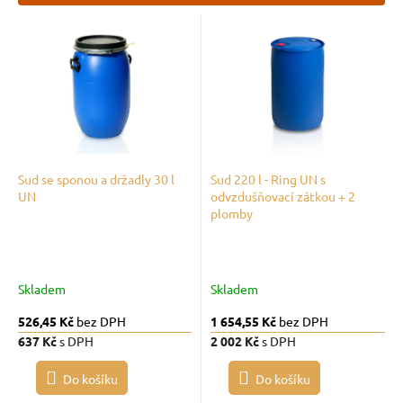
p
V
r
ý
o
p
d
i
u
s
k
p
t
r
ů
o
d
Sud se sponou a držadly 30 l
Sud 220 l - Ring UN s
UN
odvzdušňovací zátkou + 2
u
plomby
k
t
ů
Skladem
Skladem
526,45 Kč
bez DPH
1 654,55 Kč
bez DPH
637 Kč
s DPH
2 002 Kč
s DPH
Do košíku
Do košíku