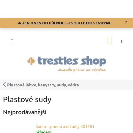
Přejít
na
obsah
🔥 JEN DNES DO PŮLNOCI −15 % s LETO15
16:03:47
NÁKUP
KOŠÍK
Plastové láhve, kanystry, sudy, vědra
Plastové sudy
Nejprodávanější
Sud se sponou a držadly 30 l UN
Skladem