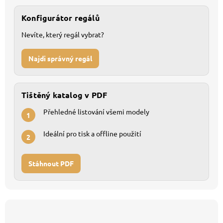
Konfigurátor regálů
Nevíte, který regál vybrat?
Najdi správný regál
Tištěný katalog v PDF
Přehledné listování všemi modely
1
Ideální pro tisk a offline použití
2
Stáhnout PDF
Z
á