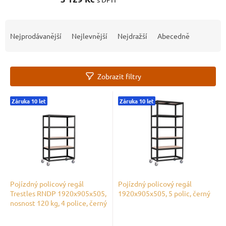
Ř
a
Nejprodávanější
Nejlevnější
Nejdražší
Abecedně
z
e
n
Zobrazit filtry
í
p
V
r
Záruka 10 let
Záruka 10 let
ý
o
p
d
i
u
s
k
p
t
r
ů
o
d
Pojízdný policový regál
Pojízdný policový regál
Trestles RNDP 1920x905x505,
1920x905x505, 5 polic, černý
u
nosnost 120 kg, 4 police, černý
k
t