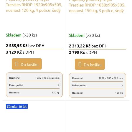
Trestles RNDP 1920x905x505,
Trestles RNDP 1030x905x505,
nosnost 120 kg, 4 police, šedý
nosnost 150 kg, 3 police, šedý
Skladem
(>20 ks)
Skladem
(>20 ks)
2 585,95 Kč
bez DPH
2 313,22 Kč
bez DPH
3 129 Kč
s DPH
2 799 Kč
s DPH
Do košíku
Do košíku
Rozměry:
1920 x 905 x 505 mm
Rozměry:
1030 x 905 x 505 mm
Počet polic:
4
Počet polic:
3
Nosnost:
120 kg
Nosnost:
150 kg
Záruka 10 let