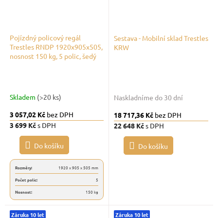
Pojízdný policový regál
Sestava - Mobilní sklad Trestles
Trestles RNDP 1920x905x505,
KRW
nosnost 150 kg, 5 polic, šedý
Skladem
(>20 ks)
Naskladníme do 30 dní
3 057,02 Kč
bez DPH
18 717,36 Kč
bez DPH
3 699 Kč
s DPH
22 648 Kč
s DPH
Do košíku
Do košíku
Rozměry:
1920 x 905 x 505 mm
Počet polic:
5
Nosnost:
150 kg
Záruka 10 let
Záruka 10 let