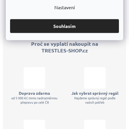
Počet polic:
3
Nosnost:
75 kg
Nastavení
Nosnost:
150 kg
8
položek celkem
O
Souhlasím
v
l
á
Proč se vyplatí nakoupit na
d
TRESTLES-SHOP.cz
a
c
í
p
r
v
k
y
v
Doprava zdarma
Jak vybrat správný regál
ý
od 5 000 Kč mimo nadrozměrnou
Najdeme správný regál podle
p
přepravu po celé ČR
vašich potřeb
i
s
u