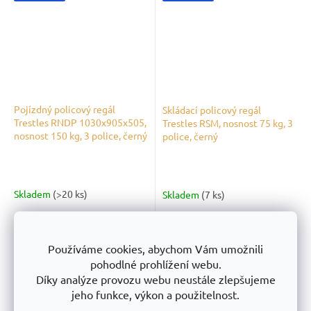
Pojízdný policový regál
Skládací policový regál
Trestles RNDP 1030x905x505,
Trestles RSM, nosnost 75 kg, 3
nosnost 150 kg, 3 police, černý
police, černý
Skladem
(>20 ks)
Skladem
(7 ks)
2 313,22 Kč
bez DPH
4 114,88 Kč
bez DPH
2 799 Kč
s DPH
4 979 Kč
s DPH
Používáme cookies, abychom Vám umožnili
pohodlné prohlížení webu.
Do košíku
Do košíku
Díky analýze provozu webu neustále zlepšujeme
jeho funkce, výkon a použitelnost.
Rozměry:
1030 x 905 x 505 mm
Rozměry:
1014 x 901 x 400 mm