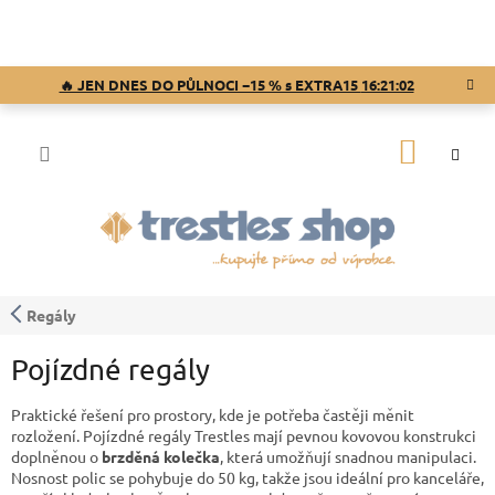
Přejít
na
obsah
🔥 JEN DNES DO PŮLNOCI −15 % s EXTRA15
16:21:01
NÁKUP
KOŠÍK
Regály
Pojízdné regály
Praktické řešení pro prostory, kde je potřeba častěji měnit
rozložení. Pojízdné regály Trestles mají pevnou kovovou konstrukci
doplněnou o
brzděná kolečka
, která umožňují snadnou manipulaci.
Nosnost polic se pohybuje do 50 kg, takže jsou ideální pro kanceláře,