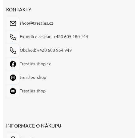
p
a
KONTAKTY
t
í
shop@trestles.cz
Expedice a sklad: +420 605 180 144
Obchod: +420 603 954 949
Trestles-shop.cz
trestles_shop
Trestles-shop
INFORMACE O NÁKUPU