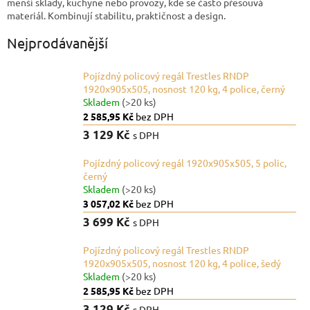
menší sklady, kuchyně nebo provozy, kde se často přesouvá
materiál. Kombinují stabilitu, praktičnost a design.
Nejprodávanější
Pojízdný policový regál Trestles RNDP
1920x905x505, nosnost 120 kg, 4 police, černý
Skladem
(>20 ks)
2 585,95 Kč
bez DPH
3 129 Kč
s DPH
Pojízdný policový regál 1920x905x505, 5 polic,
černý
Skladem
(>20 ks)
3 057,02 Kč
bez DPH
3 699 Kč
s DPH
Pojízdný policový regál Trestles RNDP
1920x905x505, nosnost 120 kg, 4 police, šedý
Skladem
(>20 ks)
2 585,95 Kč
bez DPH
3 129 Kč
s DPH