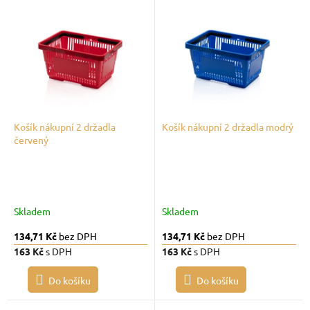
V
r
ý
o
p
d
i
u
s
k
p
t
r
ů
o
d
Košík nákupní 2 držadla
Košík nákupní 2 držadla modrý
červený
u
k
t
ů
Skladem
Skladem
134,71 Kč
bez DPH
134,71 Kč
bez DPH
163 Kč
s DPH
163 Kč
s DPH
Do košíku
Do košíku