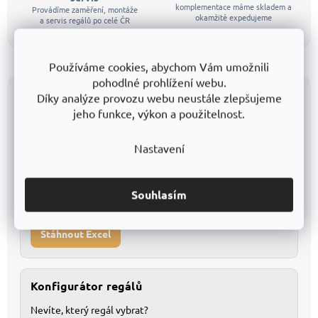
komplementace máme skladem a
Provádíme zaměření, montáže
okamžitě expedujeme
a servis regálů po celé ČR
Používáme cookies, abychom Vám umožnili
pohodlné prohlížení webu.
Všechny modely přehledně v katalogu
Díky analýze provozu webu neustále zlepšujeme
jeho funkce, výkon a použitelnost.
Katalog v Excelu
Nastavení
Kompletní databáze pro detailní porovnání
1
Snadné filtrování a vlastní úpravy
Souhlasím
2
Stáhnout Excel
Konfigurátor regálů
Nevíte, který regál vybrat?