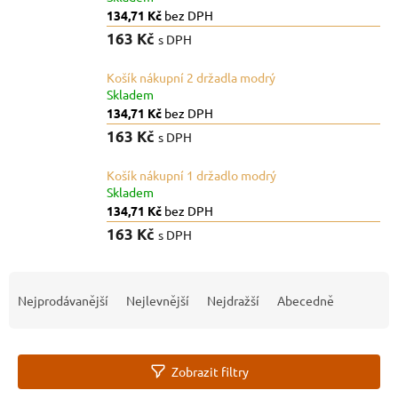
134,71 Kč
bez DPH
163 Kč
s DPH
Košík nákupní 2 držadla modrý
Skladem
134,71 Kč
bez DPH
163 Kč
s DPH
Košík nákupní 1 držadlo modrý
Skladem
134,71 Kč
bez DPH
163 Kč
s DPH
Ř
a
Nejprodávanější
Nejlevnější
Nejdražší
Abecedně
z
e
n
Zobrazit filtry
í
p