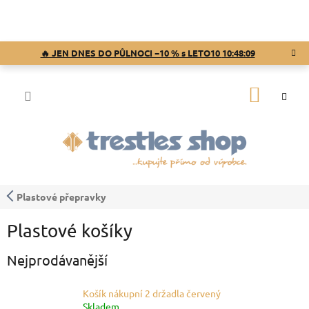
Přejít
na
obsah
🔥 JEN DNES DO PŮLNOCI −10 % s LETO10
10:48:08
NÁKUP
KOŠÍK
Plastové přepravky
Plastové košíky
Nejprodávanější
Košík nákupní 2 držadla červený
Skladem