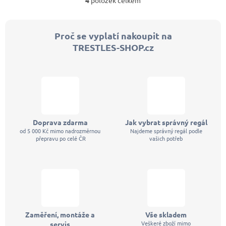
4
položek celkem
O
v
l
á
Proč se vyplatí nakoupit na
d
TRESTLES-SHOP.cz
a
c
í
p
r
v
k
y
v
Doprava zdarma
Jak vybrat správný regál
ý
od 5 000 Kč mimo nadrozměrnou
Najdeme správný regál podle
p
přepravu po celé ČR
vašich potřeb
i
s
u
Zaměření, montáže a
Vše skladem
Veškeré zboží mimo
servis