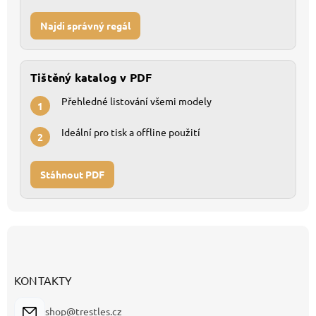
Najdi správný regál
Tištěný katalog v PDF
Přehledné listování všemi modely
1
Ideální pro tisk a offline použití
2
Stáhnout PDF
Z
á
p
a
KONTAKTY
t
í
shop@trestles.cz