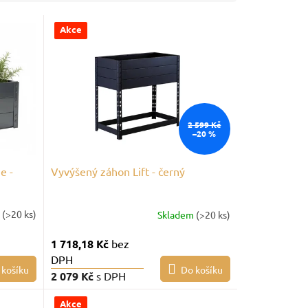
Akce
2 599 Kč
–20 %
e -
Vyvýšený záhon Lift - černý
m
(>20 ks)
Skladem
(>20 ks)
1 718,18 Kč
bez
DPH
 košíku
Do košíku
2 079 Kč
s DPH
Akce