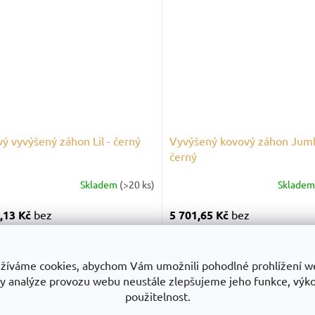
ý vyvýšený záhon Lil - černý
Vyvýšený kovový záhon Jum
černý
Skladem
(>20 ks)
Sklade
,13 Kč
bez
5 701,65 Kč
bez
DPH
Do košíku
Do
9 Kč
s DPH
6 899 Kč
s DPH
žíváme cookies, abychom Vám umožnili pohodlné prohlížení w
y analýze provozu webu neustále zlepšujeme jeho funkce, výk
použitelnost.