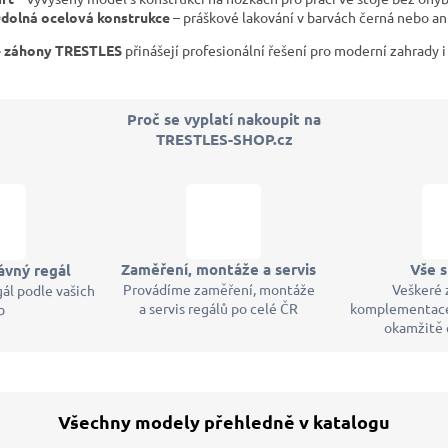
c
dolná ocelová konstrukce
– práškové lakování v barvách černá nebo an
í
 záhony TRESTLES
přinášejí profesionální řešení pro moderní zahrady i 
p
r
v
k
Proč se vyplatí nakoupit na
y
TRESTLES-SHOP.cz
v
ý
p
i
s
u
Zaměření, montáže a servis
Vše 
ávný regál
Provádíme zaměření, montáže
Veškeré 
ál podle vašich
a servis regálů po celé ČR
komplementace
b
okamžitě
Všechny modely přehledně v katalogu