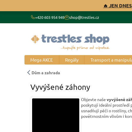
Přejít
🔥 JEN DNES
na
obsah
+420 603 954 949
shop@trestles.cz
Mega AKCE
Regály
Transport a manipul
Dům a zahrada
Vyvýšené záhony
Objevte naše
vyvýšené zá
poskytují ideální prostředí
usnadňují péči o rostliny,
povětrnostním vlivům i koro