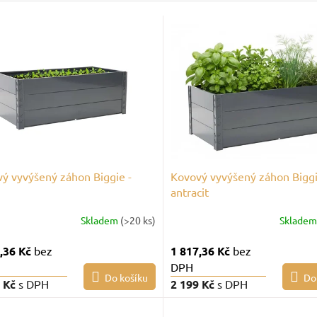
ý vyvýšený záhon Biggie -
Kovový vyvýšený záhon Biggi
antracit
Skladem
(>20 ks)
Sklade
,36 Kč
bez
1 817,36 Kč
bez
DPH
Do košíku
Do
9 Kč
s DPH
2 199 Kč
s DPH