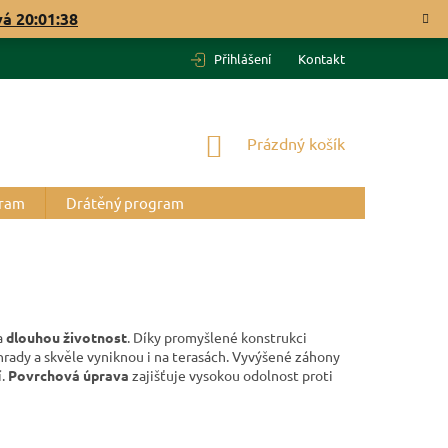
vá
20:01:37
Přihlášení
Kontakt
NÁKUPNÍ
Prázdný košík
KOŠÍK
gram
Drátěný program
a
dlouhou životnost
. Díky promyšlené konstrukci
ahrady a skvěle vyniknou i na terasách. Vyvýšené záhony
í.
Povrchová úprava
zajišťuje vysokou odolnost proti