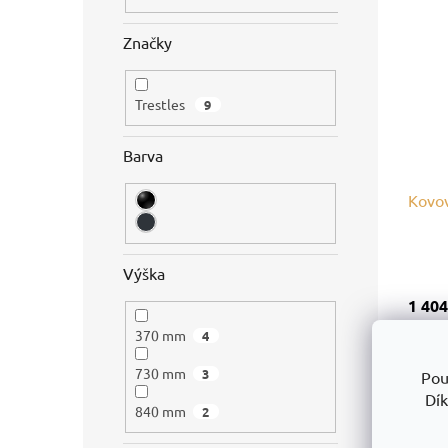
Značky
Trestles
9
Barva
Kovov
Výška
1 404
DPH
370 mm
4
1 69
730 mm
3
Pou
Dík
840 mm
2