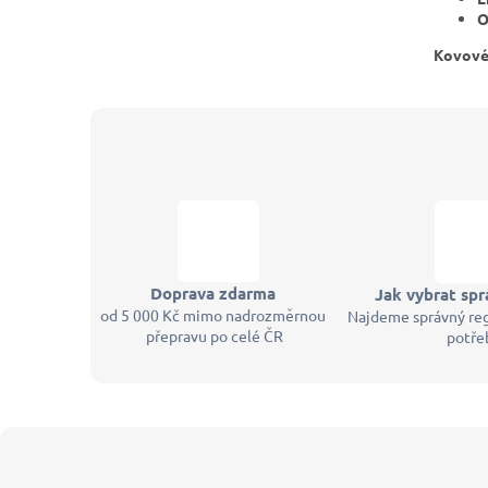
O
Kovové
Doprava zdarma
Jak vybrat spr
od 5 000 Kč mimo nadrozměrnou
Najdeme správný reg
přepravu po celé ČR
potře