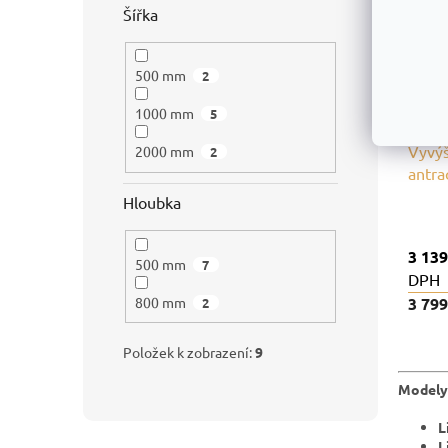
Šířka
500 mm
2
1000 mm
5
Vyvýš
2000 mm
2
antra
Hloubka
3 139
500 mm
7
DPH
800 mm
3 79
2
Položek k zobrazení:
9
Modely 
L
L