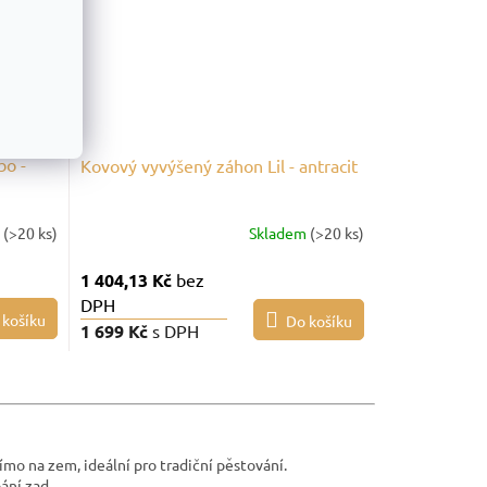
bo -
Kovový vyvýšený záhon Lil - antracit
m
(>20 ks)
Skladem
(>20 ks)
1 404,13 Kč
bez
DPH
 košíku
Do košíku
1 699 Kč
s DPH
mo na zem, ideální pro tradiční pěstování.
ání zad.