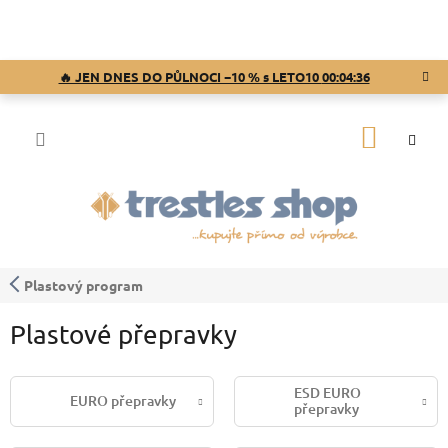
Přejít
na
obsah
🔥 JEN DNES DO PŮLNOCI −10 % s LETO10
00:04:35
NÁKUP
KOŠÍK
Plastový program
Plastové přepravky
ESD EURO
EURO přepravky
přepravky