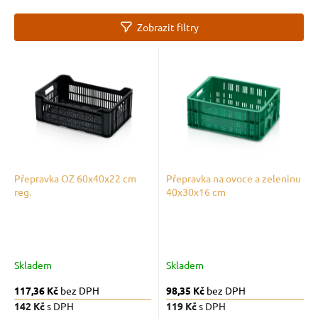
e
n
Zobrazit filtry
í
p
V
r
ý
o
p
d
i
u
s
k
p
t
r
ů
o
d
Přepravka OZ 60x40x22 cm
Přepravka na ovoce a zeleninu
reg.
40x30x16 cm
u
k
t
ů
Skladem
Skladem
117,36 Kč
bez DPH
98,35 Kč
bez DPH
142 Kč
s DPH
119 Kč
s DPH