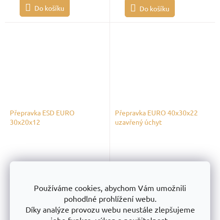
Do košíku
Do košíku
Přepravka ESD EURO
Přepravka EURO 40x30x22
30x20x12
uzavřený úchyt
Skladem
Skladem
Používáme cookies, abychom Vám umožnili
128,93 Kč
bez DPH
199,17 Kč
bez DPH
pohodlné prohlížení webu.
156 Kč
s DPH
241 Kč
s DPH
Díky analýze provozu webu neustále zlepšujeme
jeho funkce, výkon a použitelnost.