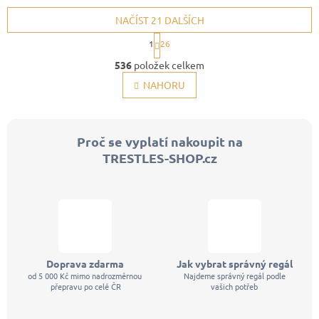
NAČÍST 21 DALŠÍCH
S
1
26
t
O
r
536
položek celkem
v
á
l
NAHORU
n
á
k
d
o
a
v
c
á
Proč se vyplatí nakoupit na
í
n
p
TRESTLES-SHOP.cz
í
r
v
k
y
v
ý
p
i
s
Doprava zdarma
Jak vybrat správný regál
u
od 5 000 Kč mimo nadrozměrnou
Najdeme správný regál podle
přepravu po celé ČR
vašich potřeb