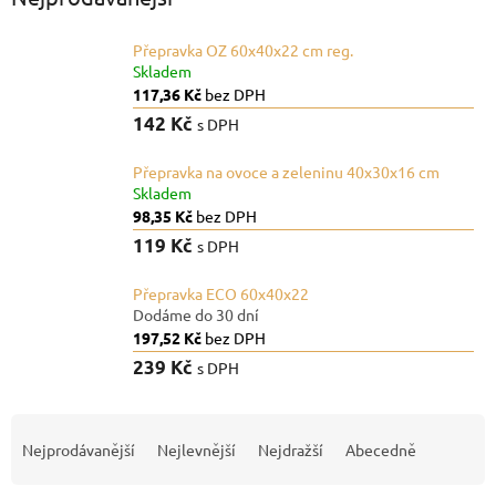
Přepravka OZ 60x40x22 cm reg.
Skladem
117,36 Kč
bez DPH
142 Kč
s DPH
Přepravka na ovoce a zeleninu 40x30x16 cm
Skladem
98,35 Kč
bez DPH
119 Kč
s DPH
Přepravka ECO 60x40x22
Dodáme do 30 dní
197,52 Kč
bez DPH
239 Kč
s DPH
Ř
a
Nejprodávanější
Nejlevnější
Nejdražší
Abecedně
z