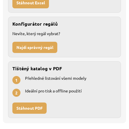
Stáhnout Excel
Konfigurátor regálů
Nevíte, který regál vybrat?
Najdi správný regál
Tištěný katalog v PDF
Přehledné listování všemi modely
1
Ideální pro tisk a offline použití
2
Stáhnout PDF