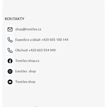
Z
á
p
a
KONTAKTY
t
í
shop@trestles.cz
Expedice a sklad: +420 605 180 144
Obchod: +420 603 954 949
Trestles-shop.cz
trestles_shop
Trestles-shop