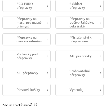
ECO EURO
Skládací
přepravky
přepravky
Přepravky na
Přepravky na
maso, pro masný
pečivo, lahůdky,
průmysl
cukrářské
přepravky
Přepravky na
Příslušenství k
ovoce a zeleninu
přepravkám
Podvozky pod
ALC přepravky
přepravky
Stohovatelné
KLT přepravky
přepravky
Plastové košíky
Výprodej
Nejprodávanější