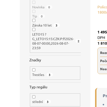
d
l
ů
u
Polic
Novinka
0
k
1800x
Tip
0
t
bílých
ů
Záruka 10 let
3
1 495
LETO15 ?
DPH
G_LETO15:15:CZK:P:f!2026-
2
1 81
08-07-00:00,2026-08-07-
23:59
Roz
Značky
Poče
Nos
Trestles
3
Typ regálu
P
střední
3