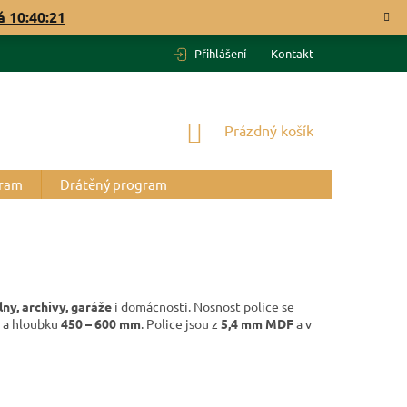
vá
10:40:20
Přihlášení
Kontakt
NÁKUPNÍ
Prázdný košík
KOŠÍK
gram
Drátěný program
ílny, archivy, garáže
i domácnosti. Nosnost police se
a hloubku
450 – 600 mm
. Police jsou z
5,4 mm MDF
a v