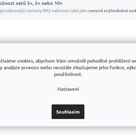
žnost setů 3×, 5× nebo 10×
jprodávanější varianty RR2 nabízíme také jako
cenově zvýhodněné sa
žíváme cookies, abychom Vám umožnili pohodlné prohlížení w
y analýze provozu webu neustále zlepšujeme jeho funkce, výk
použitelnost.
Nastavení
Souhlasím