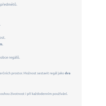
h předmětů.
.
ost.
mm
.
robce regálů.
erčních prostor. Možnost sestavit regál jako
dva
 dlouhou životnost i při každodenním používání.