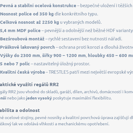
c
Pevná a stabilní ocelová konstrukce
– bezpečné uložení i těžšíc
í
Nosnost police od 350 kg
dle konkrétního typu.
p
r
Celková nosnost až 2250 kg
u vybraných modelů.
v
5,4 mm MDF police
– pevnější a odolnější než běžné HDF varianty
k
y
Bezšroubová montáž
– rychlé sestavení bez nutnosti nářadí.
v
Práškově lakovaný povrch
– ochrana proti korozi a dlouhá životn
ý
p
Výšky do 2300 mm
,
šířky 900 – 1200 mm
,
hloubky 450 – 600 
i
5 nebo 7 polic
– nastavitelný úložný prostor.
s
u
Kvalitní česká výroba
– TRESTLES patří mezi největší evropské vý
aktické využití regálů RR2
gály RR2 jsou vhodné do skladů, garáží, dílen, archivů, domácností i kom
nší
nebo jako
jeden vysoký
poskytuje maximální flexibilitu.
abilita a odolnost
lné ocelové stojiny, pevné nosníky a kvalitní povrchová úprava zajišťují
áškový lak ve odolává vlhkosti a mechanickému opotřebení.