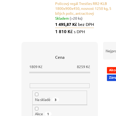
Policový regál Trestles RR2-KLB
1800x900x450, nosnost 1250 kg, 5
bílých polic, antracitový
Skladem
(>20 ks)
1 495,87 Kč
bez DPH
1 810 Kč
s DPH
P
Ř
o
a
Nejpr
s
z
Cena
t
e
r
n
1809
Kč
8259
Kč
Akc
V
a
í
ý
Záru
n
p
p
n
r
i
í
o
s
p
d
Na skladě
p
3
a
u
r
n
k
o
e
t
Akce
1