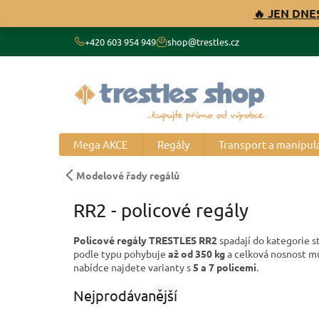
Přejít
🔥 JEN DNE
na
obsah
+420 603 954 949
shop@trestles.cz
Mega AKCE
Regály
Transport a manipul
Modelové řady regálů
RR2 - policové regály
Policové regály TRESTLES RR2
spadají do kategorie s
podle typu pohybuje
až od 350 kg
a celková nosnost m
nabídce najdete varianty s
5 a 7 policemi
.
Nejprodávanější