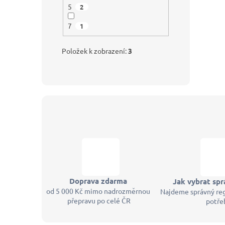
5
2
7
1
Položek k zobrazení:
3
Doprava zdarma
Jak vybrat spr
od 5 000 Kč mimo nadrozměrnou
Najdeme správný reg
přepravu po celé ČR
potře