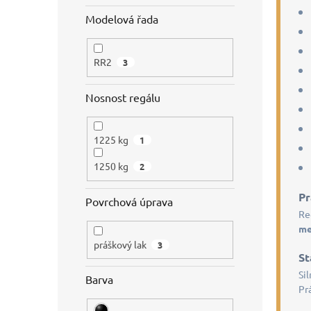
Modelová řada
RR2
3
Nosnost regálu
1225 kg
1
1250 kg
2
Pr
Povrchová úprava
Re
me
práškový lak
3
St
Si
Barva
Pr