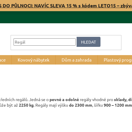
S DO PŮLNOCI: NAVÍC SLEVA 15 % s kódem LETO15 – zbý
HLEDAT
ace
Kovový nábytek
Dům a zahrada
Plastový pro
tředních regálů. Jedná se o
pevné a odolné
regály vhodné pro
sklady, d
ůže být až
2250 kg
. Regály mají výšku
do 2300 mm
, šířku
900 – 1200 mm