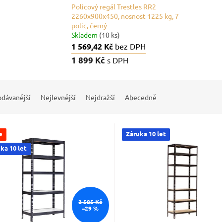
Policový regál Trestles RR2
2260x900x450, nosnost 1225 kg, 7
polic, černý
Skladem
(10 ks)
1 569,42 Kč
bez DPH
1 899 Kč
s DPH
odávanější
Nejlevnější
Nejdražší
Abecedně
e
Záruka 10 let
ka 10 let
2 585 Kč
–29 %