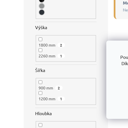
Mo
Ne
Výška
1800 mm
2
2260 mm
1
Pou
Dík
Šířka
900 mm
2
1200 mm
1
Hloubka