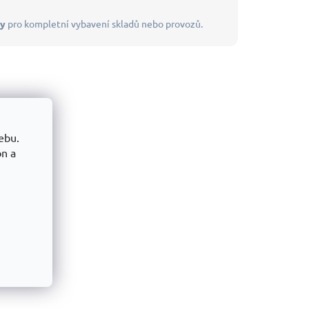
dy
pro kompletní vybavení skladů nebo provozů.
ebu.
on a