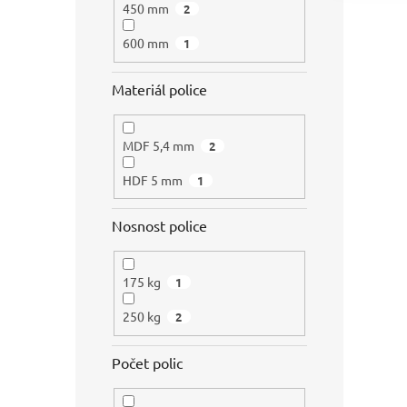
450 mm
2
600 mm
1
Materiál police
MDF 5,4 mm
2
HDF 5 mm
1
Nosnost police
175 kg
1
250 kg
2
Počet polic