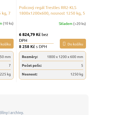
Policový regál Trestles RR2-KLS
 kg, 7
1800x1200x600, nosnost 1250 kg, 5
polic, šedý
em
(10 ks)
Skladem
(>20 ks)
6 824,79 Kč
bez
DPH
 košíku
Do košíku
8 258 Kč
s DPH
450 mm
Rozměry:
1800 x 1200 x 600 mm
7
Počet polic:
5
225 kg
Nosnost:
1250 kg
ílny i archivy.