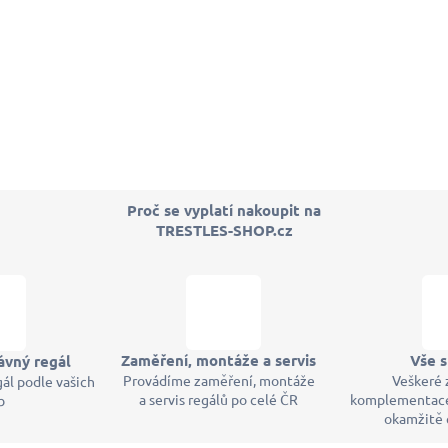
Proč se vyplatí nakoupit na
TRESTLES-SHOP.cz
Zaměření, montáže a servis
Vše 
ávný regál
Provádíme zaměření, montáže
Veškeré 
ál podle vašich
a servis regálů po celé ČR
komplementace
b
okamžitě