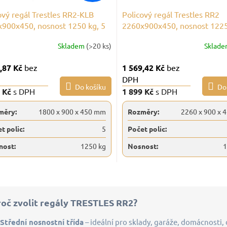
ový regál Trestles RR2-KLB
Policový regál Trestles RR2
900x450, nosnost 1250 kg, 5
2260x900x450, nosnost 1225
 polic, antracitový
polic, černý
Skladem
(>20 ks)
Sklad
,87 Kč
bez
1 569,42 Kč
bez
DPH
Do košíku
Do
0 Kč
s DPH
1 899 Kč
s DPH
měry:
1800 x 900 x 450 mm
Rozměry:
2260 x 900 x 
t polic:
5
Počet polic:
nost:
1250 kg
Nosnost:
1
O
v
l
roč zvolit regály TRESTLES RR2?
á
d
Střední nosnostní třída
– ideální pro sklady, garáže, domácnosti, d
a