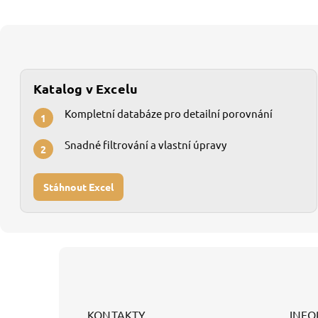
Katalog v Excelu
Kompletní databáze pro detailní porovnání
1
Snadné filtrování a vlastní úpravy
2
Stáhnout Excel
Z
á
p
a
t
KONTAKTY
INFO