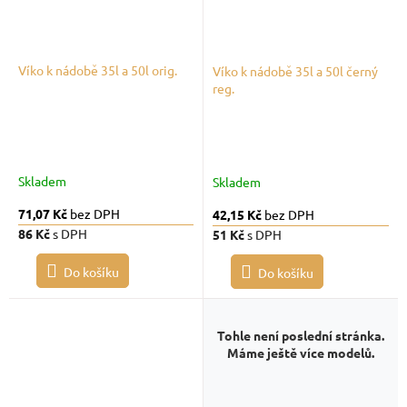
Víko k nádobě 35l a 50l orig.
Víko k nádobě 35l a 50l černý
reg.
Skladem
Skladem
71,07 Kč
bez DPH
42,15 Kč
bez DPH
86 Kč
s DPH
51 Kč
s DPH
Do košíku
Do košíku
Tohle není poslední stránka.
Máme ještě více modelů.