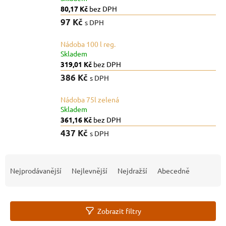
80,17 Kč
bez DPH
97 Kč
s DPH
Nádoba 100 l reg.
Skladem
319,01 Kč
bez DPH
386 Kč
s DPH
Nádoba 75l zelená
Skladem
361,16 Kč
bez DPH
437 Kč
s DPH
Ř
a
Nejprodávanější
Nejlevnější
Nejdražší
Abecedně
z
e
n
Zobrazit filtry
í
p