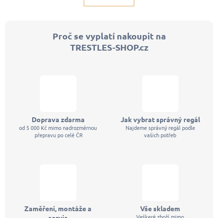
á
k
d
o
a
v
c
á
Proč se vyplatí nakoupit na
í
n
p
TRESTLES-SHOP.cz
í
r
v
k
y
v
ý
p
i
s
Doprava zdarma
Jak vybrat správný regál
u
od 5 000 Kč mimo nadrozměrnou
Najdeme správný regál podle
přepravu po celé ČR
vašich potřeb
Zaměření, montáže a
Vše skladem
Veškeré zboží mimo
servis