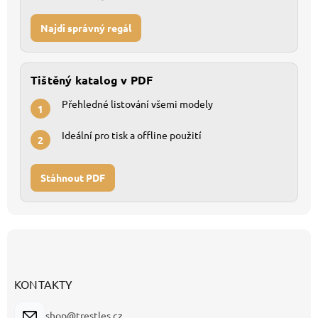
Najdi správný regál
Tištěný katalog v PDF
Přehledné listování všemi modely
1
Ideální pro tisk a offline použití
2
Stáhnout PDF
Z
á
p
a
KONTAKTY
t
í
shop@trestles.cz