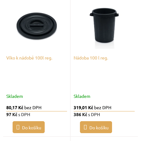
V
r
ý
o
p
d
i
u
s
k
p
t
r
ů
o
d
Víko k nádobě 100l reg.
Nádoba 100 l reg.
u
k
t
ů
Skladem
Skladem
80,17 Kč
bez DPH
319,01 Kč
bez DPH
97 Kč
s DPH
386 Kč
s DPH
Do košíku
Do košíku