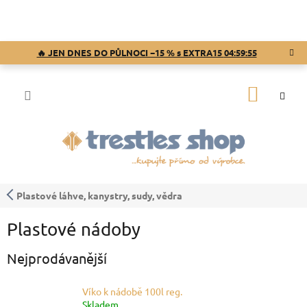
Přejít
na
obsah
🔥 JEN DNES DO PŮLNOCI −15 % s EXTRA15
04:59:54
NÁKUP
KOŠÍK
Plastové láhve, kanystry, sudy, vědra
Plastové nádoby
Nejprodávanější
Víko k nádobě 100l reg.
Skladem