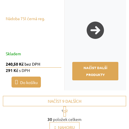
Nádoba 75l černá reg.
Skladem
240,50 Kč
bez DPH
NAČÍST DALŠÍ
291 Kč
s DPH
PRODUKTY
Do košíku
NAČÍST 9 DALŠÍCH
S
1
2
t
O
r
30
položek celkem
v
á
l
NAHORU
n