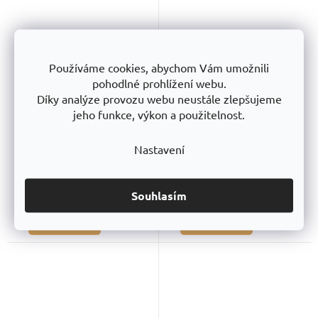
Víko k nádobě 75l orig.
Víko k nádobě 75l černý reg.
Používáme cookies, abychom Vám umožnili
pohodlné prohlížení webu.
Díky analýze provozu webu neustále zlepšujeme
jeho funkce, výkon a použitelnost.
Nastavení
Skladem
Skladem
142,98 Kč
bez DPH
66,12 Kč
bez DPH
173 Kč
s DPH
80 Kč
s DPH
Souhlasím
Do košíku
Do košíku