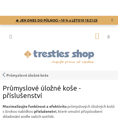
Přejít
na
obsah
🔥 JEN DNES DO PŮLNOCI −10 % s LETO10
15:21:22
NÁKUP
KOŠÍK
Průmyslové úložné koše
Průmyslové úložné koše -
příslušenství
Maximalizujte funkčnost a efektivitu
průmyslových úložných košů
s širokou nabídkou
příslušenství
, které umožní přizpůsobení
skladování podle vašich potřeb.