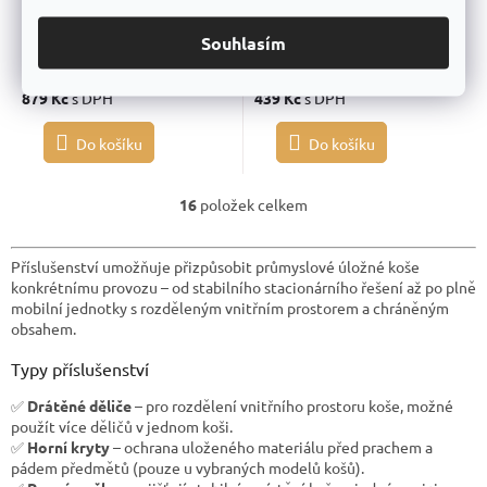
Skladem
(3 ks)
Skladem
(>20 ks)
Souhlasím
726,45 Kč
bez DPH
362,81 Kč
bez DPH
879 Kč
s DPH
439 Kč
s DPH
Do košíku
Do košíku
16
položek celkem
O
v
l
Příslušenství umožňuje přizpůsobit průmyslové úložné koše
á
d
konkrétnímu provozu – od stabilního stacionárního řešení až po plně
a
mobilní jednotky s rozděleným vnitřním prostorem a chráněným
c
obsahem.
í
p
Typy příslušenství
r
v
✅
Drátěné děliče
– pro rozdělení vnitřního prostoru koše, možné
k
použít více děličů v jednom koši.
y
✅
Horní kryty
– ochrana uloženého materiálu před prachem a
v
pádem předmětů (pouze u vybraných modelů košů).
ý