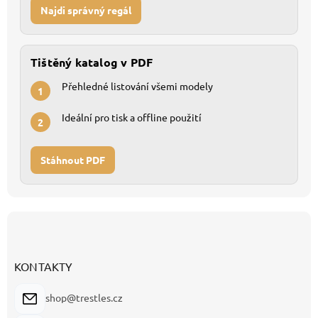
Najdi správný regál
Tištěný katalog v PDF
Přehledné listování všemi modely
1
Ideální pro tisk a offline použití
2
Stáhnout PDF
Z
á
p
a
KONTAKTY
t
í
shop@trestles.cz