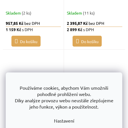
Skladem
(2 ks)
Skladem
(11 ks)
957,85 Kč
bez DPH
2 395,87 Kč
bez DPH
1 159 Kč
s DPH
2 899 Kč
s DPH
Do košíku
Do košíku
Používáme cookies, abychom Vám umožnili
pohodlné prohlížení webu.
Díky analýze provozu webu neustále zlepšujeme
Pevné nožky SP1 pro
Drátěný dělič DE2 pro
jeho funkce, výkon a použitelnost.
průmyslové koše
průmyslové koše
Nastavení