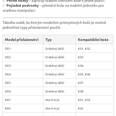
✅
Pevné nožky
– zajišťují stabilní umístění koše v jedné pozici.
p
i
✅
Pojízdné podvozky
– přemění koše na mobilní jednotku pro
s
snadnou manipulaci.
u
Tabulka uvádí, ke kterým modelům průmyslových košů je možné
jednotlivé typy příslušenství použít.
Model příslušenství
Typ
Kompatibilní koše
DE1
Drátěný dělič
KS1, KS2
DE2
Drátěný dělič
KS3
DE3
Drátěný dělič
KS4
DE4
Drátěný dělič
KS5, KS6
DE5
Drátěný dělič
KS7
DE6
Drátěný dělič
KS8
KR1
Horní kryt
KS1, KS3
KR2
Horní kryt
KS2