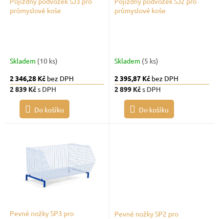
d
Pojízdný podvozek SJ3 pro
Pojízdný podvozek SJ2 pro
průmyslové koše
průmyslové koše
u
k
t
ů
Skladem
(10 ks)
Skladem
(5 ks)
2 346,28 Kč
bez DPH
2 395,87 Kč
bez DPH
2 839 Kč
s DPH
2 899 Kč
s DPH
Do košíku
Do košíku
Pevné nožky SP3 pro
Pevné nožky SP2 pro