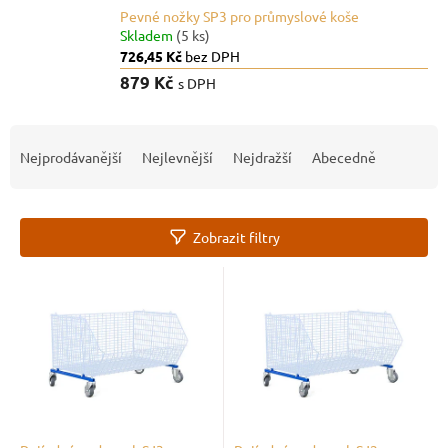
Pevné nožky SP3 pro průmyslové koše
Skladem
(5 ks)
726,45 Kč
bez DPH
879 Kč
s DPH
Ř
a
Nejprodávanější
Nejlevnější
Nejdražší
Abecedně
z
e
n
Zobrazit filtry
í
p
V
r
ý
o
p
d
i
u
s
k
p
t
r
ů
o