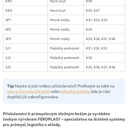
KR3
Horní kryt
KS4
KR4
Horní kryt
KS5, KS7
SP1
Pevné nožky
KS1, KS2, KS3
SP2
Pevné nožky
KS4
SP3
Pevné nožky
KS5, KS6, KS7, KS8
SJ1
Pojízdný podvozek
KS1, KS2, KS3
SJ2
Pojízdný podvozek
KS4
SJ3
Pojízdný podvozek
KS5, KS6, KS7, KS8
Tip:
Nejste si jistí volbou příslušenství? Podívejte se také na
sety průmyslových košů
nebo
výhodné balíčky
, kde je část
doplňků již nakonfigurována.
Příslušenství k průmyslovým úložným košům je vyráběno
českým výrobcem FEROPLAST – specialistou na drátěné systémy
pro průmysl, logistiku a sklady.