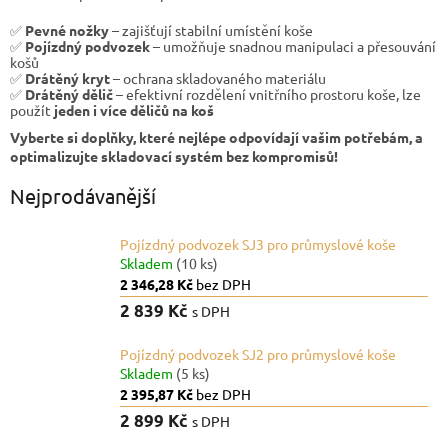
✅
Pevné nožky
– zajišťují stabilní umístění koše
✅
Pojízdný podvozek
– umožňuje snadnou manipulaci a přesouvání
košů
✅
Drátěný kryt
– ochrana skladovaného materiálu
✅
Drátěný dělič
– efektivní rozdělení vnitřního prostoru koše, lze
použít
jeden i více děličů na koš
Vyberte si doplňky, které nejlépe odpovídají vašim potřebám, a
optimalizujte skladovací systém bez kompromisů!
Nejprodávanější
Pojízdný podvozek SJ3 pro průmyslové koše
Skladem
(10 ks)
2 346,28 Kč
bez DPH
2 839 Kč
s DPH
Pojízdný podvozek SJ2 pro průmyslové koše
Skladem
(5 ks)
2 395,87 Kč
bez DPH
2 899 Kč
s DPH