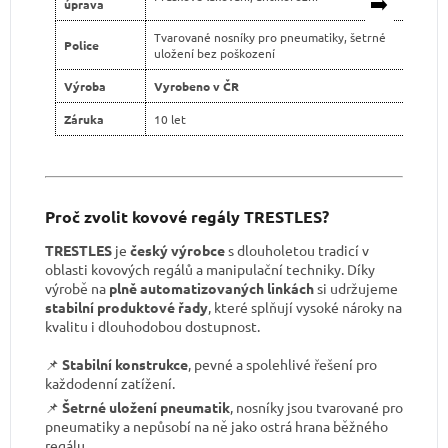
➡️
úprava
Tvarované nosníky pro pneumatiky, šetrné
Čas
Police
uložení bez poškození
mo
Výroba
Vyrobeno v ČR
Do
Záruka
10 let
2 
Proč zvolit kovové regály TRESTLES?
TRESTLES
je
český výrobce
s dlouholetou tradicí v
oblasti kovových regálů a manipulační techniky. Díky
výrobě na
plně automatizovaných linkách
si udržujeme
stabilní produktové řady
, které splňují vysoké nároky na
kvalitu i dlouhodobou dostupnost.
📌
Stabilní konstrukce
, pevné a spolehlivé řešení pro
každodenní zatížení.
📌
Šetrné uložení pneumatik
, nosníky jsou tvarované pro
pneumatiky a nepůsobí na ně jako ostrá hrana běžného
regálu.