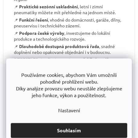
📌
Praktické sezónní uskladnění
, letní i zimní
pneumatiky můžete mít přehledně na jednom místě.
📌
Funkční řešení
, vhodné do domácnosti, garáže, dílny,
pneuservisu i technického zázemí.
📌
Podpora české výroby
, investujeme do lokální
produkce a technologického rozvoje.
📌
Dlouhodobě dostupná produktová řada
, snadné
doplnění nebo opakované objednání i v budoucnu.
S TRESTLES
si pořizujete nejen
spolehlivý regál na
pneumatiky
, ale i
záruku kvality a dlouhodobé
dostupnosti produktů
.
Používáme cookies, abychom Vám umožnili
pohodlné prohlížení webu.
Díky analýze provozu webu neustále zlepšujeme
jeho funkce, výkon a použitelnost.
Nastavení
Nakupujete pro firmu nebo
potřebujete větší množství?
Souhlasím
Pro větší objednávky vám připravíme