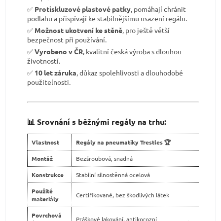
✅
Protiskluzové plastové patky
, pomáhají chránit
podlahu a přispívají ke stabilnějšímu usazení regálu.
✅
Možnost ukotvení ke stěně
, pro ještě větší
bezpečnost při používání.
✅
Vyrobeno v ČR
, kvalitní česká výroba s dlouhou
životností.
✅
10 let záruka
, důkaz spolehlivosti a dlouhodobé
použitelnosti.
📊 Srovnání s běžnými regály na trhu:
Vlastnost
Regály na pneumatiky Trestles 🏆
Bě
Montáž
Bezšroubová, snadná
Čas
Konstrukce
Stabilní silnostěnná ocelová
Sla
Použité
Certifikované, bez škodlivých látek
Ne
materiály
Povrchová
Práškové lakování, antikorozní
Le