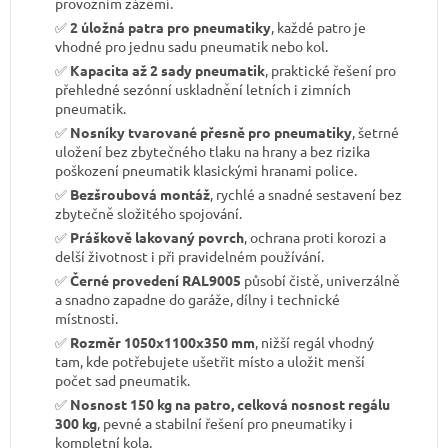
provozním zázemí.
✅
2 úložná patra pro pneumatiky
, každé patro je
vhodné pro jednu sadu pneumatik nebo kol.
✅
Kapacita až 2 sady pneumatik
, praktické řešení pro
přehledné sezónní uskladnění letních i zimních
pneumatik.
✅
Nosníky tvarované přesně pro pneumatiky
, šetrné
uložení bez zbytečného tlaku na hrany a bez rizika
poškození pneumatik klasickými hranami police.
✅
Bezšroubová montáž
, rychlé a snadné sestavení bez
zbytečně složitého spojování.
✅
Práškově lakovaný povrch
, ochrana proti korozi a
delší životnost i při pravidelném používání.
✅
Černé provedení RAL9005
působí čistě, univerzálně
a snadno zapadne do garáže, dílny i technické
místnosti.
✅
Rozměr 1050x1100x350 mm
, nižší regál vhodný
tam, kde potřebujete ušetřit místo a uložit menší
počet sad pneumatik.
✅
Nosnost 150 kg na patro, celková nosnost regálu
300 kg
, pevné a stabilní řešení pro pneumatiky i
kompletní kola.