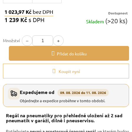
1 023,97 Kč
bez DPH
Dostupnost
1 239 Kč
s DPH
(>20 ks)
Skladem
Měrná
cena:
−
+
Množství
Přidat do košíku
Koupit nyní
Expedujeme od
09. 08. 2026 do 11. 08. 2026
Objednejte a expedice proběhne v tomto období.
Regál na pneumatiky pro přehledné uložení až 2 sad
pneumatik v garáži, dílně i pneuservisu.
Potřebujete
pevný a prostorově úsporný regál
, ve kterém budou