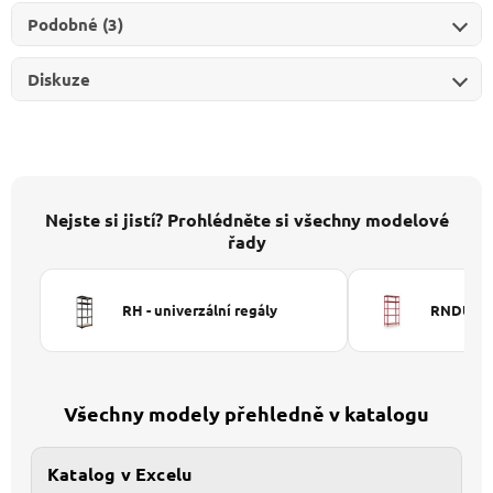
Podobné (3)
Diskuze
Nejste si jistí? Prohlédněte si všechny modelové
řady
RH - univerzální regály
RNDU-KUI
Všechny modely přehledně v katalogu
Katalog v Excelu