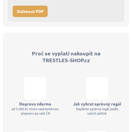
Stáhnout PDF
Z
á
p
Proč se vyplatí nakoupit na
a
TRESTLES-SHOP.cz
t
í
Doprava zdarma
Jak vybrat správný regál
od 5 000 Kč mimo nadrozměrnou
Najdeme správný regál podle
přepravu po celé ČR
vašich potřeb