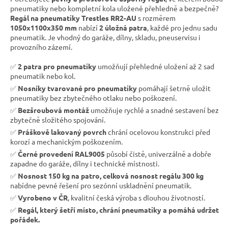
pneumatiky nebo kompletní kola uložené přehledně a bezpečně?
Regál na pneumatiky Trestles RR2-AU
s rozměrem
1050x1100x350 mm
nabízí
2 úložná patra
, každé pro jednu sadu
pneumatik. Je vhodný do garáže, dílny, skladu, pneuservisu i
provozního zázemí.
✅
2 patra pro pneumatiky
umožňují přehledné uložení až 2 sad
pneumatik nebo kol.
✅
Nosníky tvarované pro pneumatiky
pomáhají šetrně uložit
pneumatiky bez zbytečného otlaku nebo poškození.
✅
Bezšroubová montáž
umožňuje rychlé a snadné sestavení bez
zbytečně složitého spojování.
✅
Práškově lakovaný povrch
chrání ocelovou konstrukci před
korozí a mechanickým poškozením.
✅
Černé provedení RAL9005
působí čistě, univerzálně a dobře
zapadne do garáže, dílny i technické místnosti.
✅
Nosnost 150 kg na patro, celková nosnost regálu 300 kg
nabídne pevné řešení pro sezónní uskladnění pneumatik.
✅
Vyrobeno v ČR
, kvalitní česká výroba s dlouhou životností.
✅
Regál, který šetří místo, chrání pneumatiky a pomáhá udržet
pořádek.