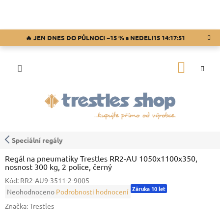
Přejít
na
obsah
🔥 JEN DNES DO PŮLNOCI −15 % s NEDELI15
14:17:50
NÁKUP
KOŠÍK
Speciální regály
Regál na pneumatiky Trestles RR2-AU 1050x1100x350,
nosnost 300 kg, 2 police, černý
Kód:
RR2-AU9-3511-2-9005
Záruka 10 let
Průměrné
Neohodnoceno
Podrobnosti hodnocení
hodnocení
Značka:
Trestles
produktu
je