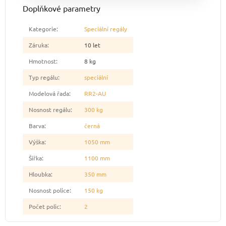
Doplňkové parametry
Kategorie
:
Speciální regály
Záruka
:
10 let
Hmotnost
:
8 kg
Typ regálu
:
speciální
Modelová řada
:
RR2-AU
Nosnost regálu
:
300 kg
Barva
:
černá
Výška
:
1050 mm
Šířka
:
1100 mm
Hloubka
:
350 mm
Nosnost police
:
150 kg
Počet polic
:
2