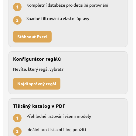
Kompletní databáze pro detailní porovnání
1
Snadné filtrování a vlastní úpravy
2
Stáhnout Excel
Konfigurátor regálů
Nevíte, který regál vybrat?
Najdi správný regál
Tištěný katalog v PDF
Přehledné listování všemi modely
1
Ideální pro tisk a offline použití
2