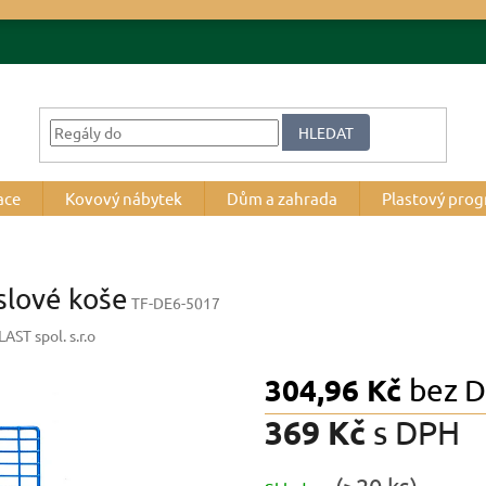
HLEDAT
ace
Kovový nábytek
Dům a zahrada
Plastový pro
slové koše
TF-DE6-5017
ST spol. s.r.o
304,96 Kč
bez 
369 Kč
s DPH
Měrná