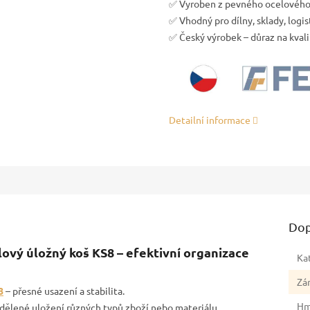
✅ Vyroben z pevného ocelového 
✅ Vhodný pro dílny, sklady, logis
✅ Český výrobek – důraz na kval
Detailní informace
Dop
ový úložný koš KS8 – efektivní organizace
Ka
Zá
8
– přesné usazení a stabilita.
Hm
dělené uložení různých typů zboží nebo materiálu.