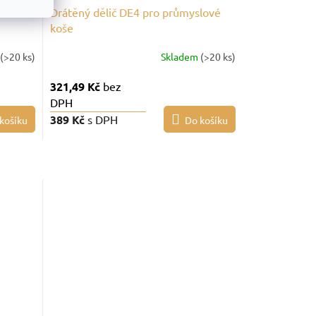
lové
Drátěný dělič DE4 pro průmyslové
koše
(>20 ks)
Skladem
(>20 ks)
321,49 Kč
bez
DPH
389 Kč
s DPH
košíku
Do košíku