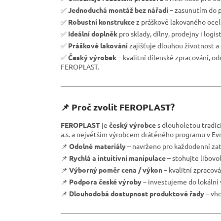
✅
Jednoduchá montáž bez nářadí
– zasunutím do p
✅
Robustní konstrukce
z práškově lakovaného ocel
✅
Ideální doplněk
pro sklady, dílny, prodejny i logis
✅
Práškové lakování
zajišťuje dlouhou životnost a 
✅
Český výrobek
– kvalitní dílenské zpracování, o
FEROPLAST.
📌 Proč zvolit FEROPLAST?
FEROPLAST
je
český výrobce
s dlouholetou tradic
a.s. a největším výrobcem drátěného programu v Evr
📌
Odolné materiály
– navrženo pro každodenní zat
📌
Rychlá a intuitivní manipulace
– stohujte libovo
📌
Výborný poměr cena / výkon
– kvalitní zpracov
📌
Podpora české výroby
– investujeme do lokální 
📌
Dlouhodobá dostupnost produktové řady
– vho