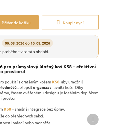
Přidat do košíku
Koupit nyní
06. 08. 2026 do 10. 08. 2026
e proběhne v tomto období.
6 pro průmyslový úložný koš KS8 – efektivní
o prostoru!
pro použití s drátěným košem
KS8
, aby umožnil
 předmětů
a zlepšil
organizaci
uvnitř koše. Díky
hému, časem ověřenému designu je ideálním doplňkem
 prostor.
em
KS8
– snadná integrace bez úprav.
e do přehledných sekcí.
Další
produkt
utnosti nářadí nebo montáže.