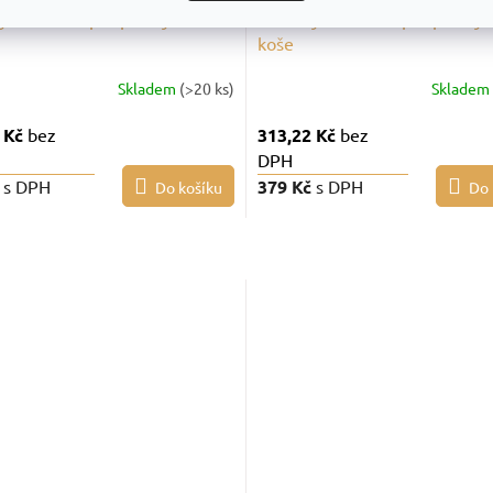
ý dělič DE2 pro průmyslové
Drátěný dělič DE3 pro průmys
koše
Skladem
(>20 ks)
Skladem
 Kč
bez
313,22 Kč
bez
DPH
č
s DPH
379 Kč
s DPH
Do košíku
Do 