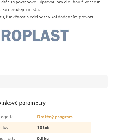
drátu s povrchovou úpravou pro dlouhou životnost.
tiku i prodejní místa.
itu, funkčnost a odolnost v každodenním provozu.
lňkové parametry
tegorie
:
Drátěný program
ruka
:
10 let
otnost
:
0.5 kg