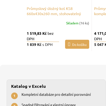
Průmyslový úložný koš KS8
Průmys
660x430x260 mm, stohovatelný
komple
Skladem
(16 ks)
1 519,83 Kč
bez
4 171,
DPH
DPH
1 839 Kč
s DPH
5 047 
Do košíku
Katalog v Excelu
Kompletní databáze pro detailní porovnání
1
Snadné filtrování a vlastní úpravy