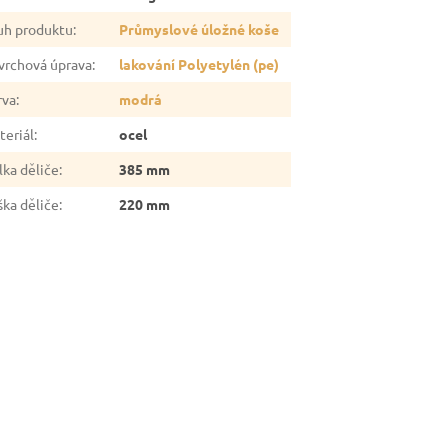
uh produktu
:
Průmyslové úložné koše
vrchová úprava
:
lakování Polyetylén (pe)
rva
:
modrá
teriál
:
ocel
lka děliče
:
385 mm
ška děliče
:
220 mm