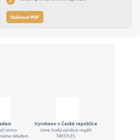
2
Stáhnout PDF
ladem
Vyrobeno v České republice
oží mimo
Jsme český výrobce regálů
máme skladem
TRESTLES