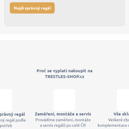
Najdi správný regál
Proč se vyplatí nakoupit na
TRESTLES-SHOP.cz
Zaměření, montáže a servis
Vše sk
právný regál
Provádíme zaměření, montáže
Veškeré zb
ný regál podle
a servis regálů po celé ČR
komplementace 
 potřeb