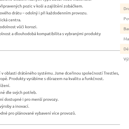
řipravených pozic v koši a zajištění zobáčkem.
Dr
ového drátu – odolný i při každodenním provozu.
Po
tická centra.
odolnost vůči korozi.
Ba
dolnost a dlouhodobá kompatibilita s vybranými produkty
Ma
Dé
Vý
í v oblasti drátěného systému. Jsme dceřinou společností Trestles,
opě. Produkty vyrábíme s důrazem na kvalitu a funkčnost.
ížení.
lně dle svých potřeb.
ání dostupné i pro menší provozy.
výroby a inovací.
dné pro plánované vybavení více provozů.