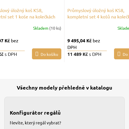
lový úložný koš KS8,
Průmyslový úložný koš KS8,
tní set 1 koše na kolečkách
kompletní set 4 košů na koleč
Skladem
(10 ks)
Sklad
07 Kč
bez
9 495,04 Kč
bez
DPH
Kč
s DPH
11 489 Kč
s DPH
Do košíku
Do 
Všechny modely přehledně v katalogu
Konfigurátor regálů
Nevíte, který regál vybrat?