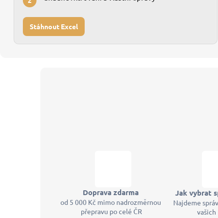
2
Stáhnout Excel
Z
á
p
a
t
í
Doprava zdarma
Jak vybrat s
od 5 000 Kč mimo nadrozměrnou
Najdeme správ
přepravu po celé ČR
vašich