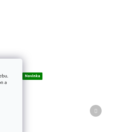
ebu.
Novinka
on a
Další
produkt