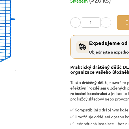
(>20 ks)
Skladem
cena:
−
+
Expedujeme od
Objednejte a expedic
Praktický drátěný dělič DE
organizace vašeho úložnéh
Tento
drátěný dělič
je navržen 
efektivní rozdělení uložených
robustní konstrukci
a jednoduc
pro každý skladový nebo provozní
✅ Kompatibilní s drátěným koš
✅ Umožňuje oddělení obsahu koš
✅ Jednoduchá instalace – bez n