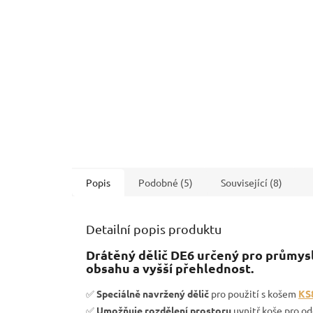
Popis
Podobné (5)
Související (8)
Detailní popis produktu
Drátěný dělič DE6 určený pro průmysl
obsahu a vyšší přehlednost.
✅
Speciálně navržený dělič
pro použití s košem
KS
✅
Umožňuje rozdělení prostoru
uvnitř koše pro od