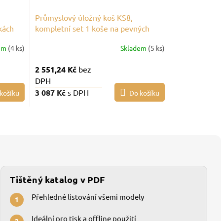
Průmyslový úložný koš KS8,
kách
kompletní set 1 koše na pevných
nohách
em
(4 ks)
Skladem
(5 ks)
2 551,24 Kč
bez
DPH
3 087 Kč
s DPH
košíku
Do košíku
Tištěný katalog v PDF
Přehledné listování všemi modely
1
Ideální pro tisk a offline použití