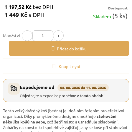
1 197,52 Kč
bez DPH
Dostupnost
1 449 Kč
s DPH
(5 ks)
Skladem
Měrná
cena:
−
+
Množství
Přidat do košíku
Koupit nyní
Expedujeme od
08. 08. 2026 do 11. 08. 2026
Objednejte a expedice proběhne v tomto období.
Tento velký drátěný koš (bedna) je ideálním řešením pro efektivní
organizaci. Díky promyšlenému designu umožňuje
stohování
několika košů na sebe
, což šetří místo a usnadňuje skladování.
Zobáčky na konstrukci spolehlivě zajišťují, aby se koše při stohování