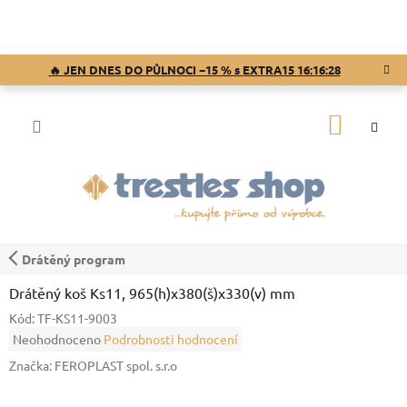
Přejít
na
obsah
🔥 JEN DNES DO PŮLNOCI −15 % s EXTRA15
16:16:28
NÁKUP
KOŠÍK
Drátěný program
Drátěný koš Ks11, 965(h)x380(š)x330(v) mm
Kód:
TF-KS11-9003
Průměrné
Neohodnoceno
Podrobnosti hodnocení
hodnocení
Značka:
FEROPLAST spol. s.r.o
produktu
je
0,0