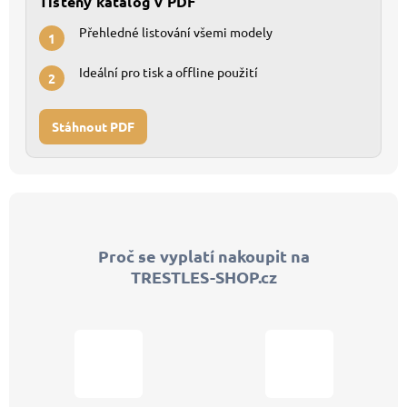
Tištěný katalog v PDF
Přehledné listování všemi modely
1
Ideální pro tisk a offline použití
2
Stáhnout PDF
Z
á
p
Proč se vyplatí nakoupit na
a
TRESTLES-SHOP.cz
t
í