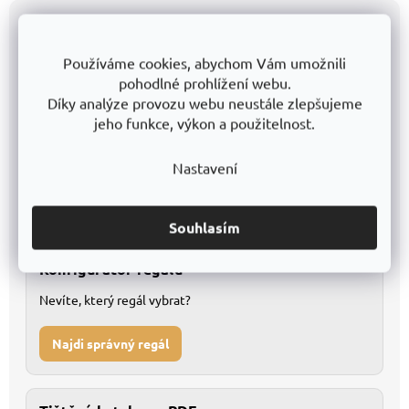
Všechny modely přehledně v katalogu
Používáme cookies, abychom Vám umožnili
Katalog v Excelu
pohodlné prohlížení webu.
Díky analýze provozu webu neustále zlepšujeme
Kompletní databáze pro detailní porovnání
1
jeho funkce, výkon a použitelnost.
Snadné filtrování a vlastní úpravy
2
Nastavení
Stáhnout Excel
Souhlasím
Konfigurátor regálů
Nevíte, který regál vybrat?
Najdi správný regál