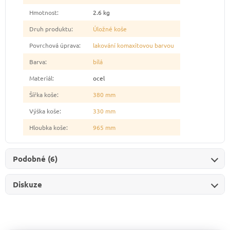
Hmotnost
:
2.6 kg
Druh produktu
:
Úložné koše
Povrchová úprava
:
lakování komaxitovou barvou
Barva
:
bílá
Materiál
:
ocel
Šířka koše
:
380 mm
Výška koše
:
330 mm
Hloubka koše
:
965 mm
Podobné (6)
Diskuze