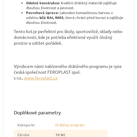
Odolná konstrukce:
Kvalitní drátěný materiál zajišťuje
dlouhou životnost a pevnost.
Povrchová úprava:
Lakováno komaxitovou barvou v
odstínu
bílé RAL 9003
, která chrání před korozí a zajišťuje
dlouhou životnost.
Tento koš je perfektní pro školy, sportoviště, sklady nebo
domácnosti, kde je potřeba efektivně využít úložný
prostor a udržet pořádek.
Výrobcem námi nabízeného drátěného programu je ryze
česká společnost FEROPLAST spol.
s r.o.,
www.feroplast.cz
Doplňkové parametry
Kategorie
:
Drátěný program
Záruka
:
10 let