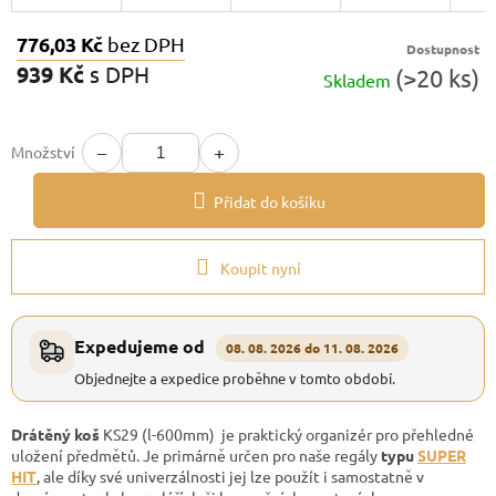
776,03 Kč
bez DPH
Dostupnost
939 Kč
s DPH
(>20 ks)
Skladem
Měrná
cena:
−
+
Množství
Přidat do košíku
Koupit nyní
Expedujeme od
08. 08. 2026 do 11. 08. 2026
Objednejte a expedice proběhne v tomto období.
Drátěný koš
KS29 (l-600mm) je praktický organizér pro přehledné
uložení předmětů. Je primárně určen pro naše regály
typu
SUPER
HIT
, ale díky své univerzálnosti jej lze použít i samostatně v