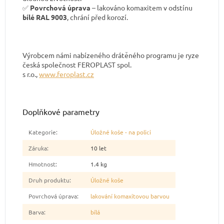
✅
Povrchová úprava
– lakováno komaxitem v odstínu
bílé RAL 9003
, chrání před korozí.
Výrobcem námi nabízeného drátěného programu je ryze
česká společnost FEROPLAST spol.
s r.o.,
www.feroplast.cz
Doplňkové parametry
Kategorie
:
Úložné koše - na polici
Záruka
:
10 let
Hmotnost
:
1.4 kg
Druh produktu
:
Úložné koše
Povrchová úprava
:
lakování komaxitovou barvou
Barva
:
bílá