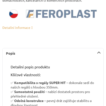
domácnostech, kancelářích či komerčních prostorách.
Detailní informace
Popis
Detailní popis produktu
Klíčové vlastnosti:
✅
Kompatibilita s regály SUPER HIT
– dokonale sedí do
našich regálů s hloubou 350mm.
✅
Samostatné použití
– nabízí dostatek prostoru pro
přehledné uložení.
✅
Odolná konstrukce
– pevný drát zajišťuje stabilitu a
dlouhou životnost.