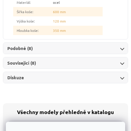
Materiál
:
ocel
Šířka koše
:
600 mm
Výška koše
:
120 mm
Hloubka koše
:
350 mm
Podobné (8)
Související (8)
Diskuze
Všechny modely přehledně v katalogu
Katalog v Excelu