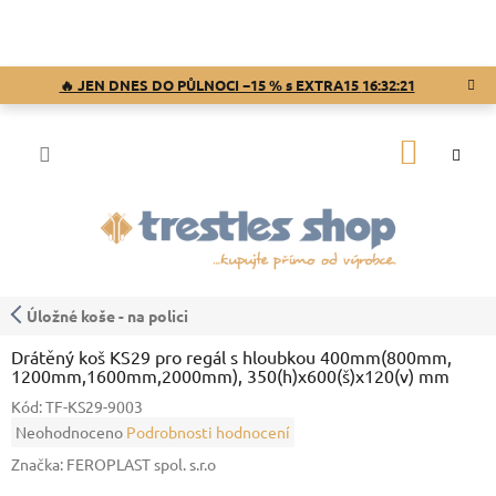
Přejít
na
obsah
🔥 JEN DNES DO PŮLNOCI −15 % s EXTRA15
16:32:20
NÁKUP
KOŠÍK
Úložné koše - na polici
Drátěný koš KS29 pro regál s hloubkou 400mm(800mm,
1200mm,1600mm,2000mm), 350(h)x600(š)x120(v) mm
Kód:
TF-KS29-9003
Průměrné
Neohodnoceno
Podrobnosti hodnocení
hodnocení
Značka:
FEROPLAST spol. s.r.o
produktu
je