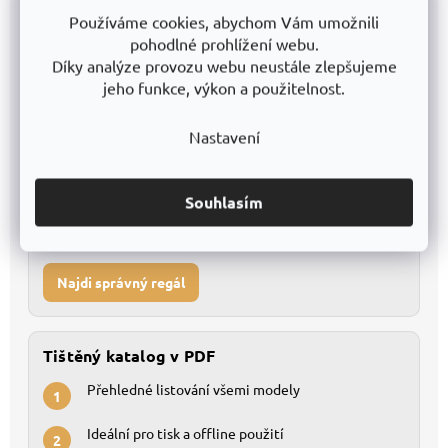
Používáme cookies, abychom Vám umožnili
Kompletní databáze pro detailní porovnání
1
pohodlné prohlížení webu.
Díky analýze provozu webu neustále zlepšujeme
Snadné filtrování a vlastní úpravy
2
jeho funkce, výkon a použitelnost.
Stáhnout Excel
Nastavení
Konfigurátor regálů
Souhlasím
Nevíte, který regál vybrat?
Najdi správný regál
Tištěný katalog v PDF
Přehledné listování všemi modely
1
Ideální pro tisk a offline použití
2