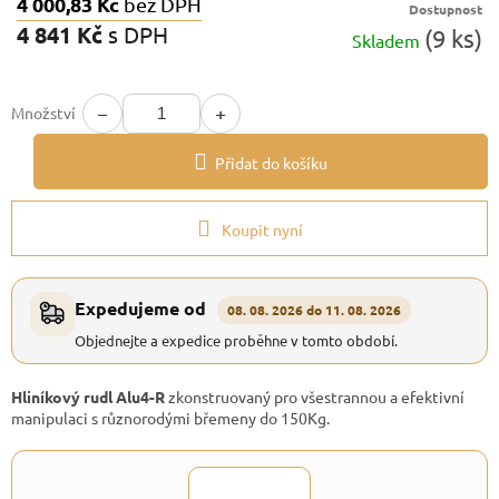
4 000,83 Kč
bez DPH
Dostupnost
4 841 Kč
s DPH
(9 ks)
Skladem
Měrná
cena:
−
+
Množství
Přidat do košíku
Koupit nyní
Expedujeme od
08. 08. 2026 do 11. 08. 2026
Objednejte a expedice proběhne v tomto období.
Hliníkový rudl Alu4-R
zkonstruovaný pro všestrannou a efektivní
manipulaci s různorodými břemeny do 150Kg.