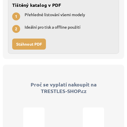
Tištěný katalog v PDF
Přehledné listování všemi modely
1
Ideální pro tisk a offline použití
2
Stáhnout PDF
Z
á
p
Proč se vyplatí nakoupit na
a
TRESTLES-SHOP.cz
t
í