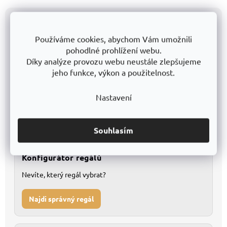
Všechny modely přehledně v katalogu
Používáme cookies, abychom Vám umožnili
pohodlné prohlížení webu.
Katalog v Excelu
Díky analýze provozu webu neustále zlepšujeme
Kompletní databáze pro detailní porovnání
1
jeho funkce, výkon a použitelnost.
Snadné filtrování a vlastní úpravy
2
Nastavení
Stáhnout Excel
Souhlasím
Konfigurátor regálů
Nevíte, který regál vybrat?
Najdi správný regál