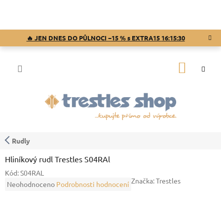
Přejít
na
obsah
🔥 JEN DNES DO PŮLNOCI −15 % s EXTRA15
16:15:30
NÁKUP
KOŠÍK
Rudly
Hliníkový rudl Trestles S04RAl
Kód:
S04RAL
Značka:
Trestles
Průměrné
Neohodnoceno
Podrobnosti hodnocení
hodnocení
produktu
je
0,0