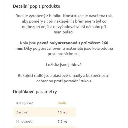
Detailní popis produktu
Rudl je vyrobený z hliníku. Konstrukce je navržena tak,
aby poměry sil při naklápění s břemenem byl co
nejbezpečnější a nevyžadoval větší námahu při
manipulaci.
Kola jsou
pevná polyuretanová s průměrem 260
mm.
Díky polyuretanovému materiálů jsou kola odolná
proti propíchnutí.
Ložiska jsou jehlová.
Rukojeti rudlů jsou plastové s madly a bezpečnostní
ochranou proti poranění rukou.
Doplňkové parametry
Kategorie
:
Rudly
Záruka
:
10 let
Hmotnost
:
7.5 kg