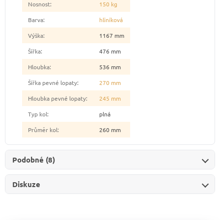
Nosnost
:
150 kg
Barva
:
hliníková
Výška
:
1167 mm
Šířka
:
476 mm
Hloubka
:
536 mm
Šířka pevné lopaty
:
270 mm
Hloubka pevné lopaty
:
245 mm
Typ kol
:
plná
Průměr kol
:
260 mm
Podobné (8)
Diskuze