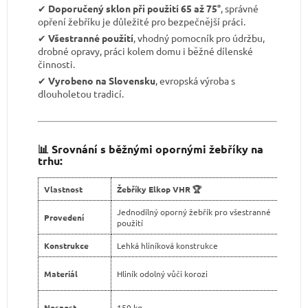
✔︎
Doporučený sklon při použití 65 až 75°
, správné
opření žebříku je důležité pro bezpečnější práci.
✔︎
Všestranné použití
, vhodný pomocník pro údržbu,
drobné opravy, práci kolem domu i běžné dílenské
činnosti.
✔︎
Vyrobeno na Slovensku
, evropská výroba s
dlouholetou tradicí.
📊 Srovnání s běžnými opornými žebříky na
trhu:
Vlastnost
Žebříky Elkop VHR 🏆
Jednodílný oporný žebřík pro všestranné
Provedení
použití
Konstrukce
Lehká hliníková konstrukce
Materiál
Hliník odolný vůči korozi
Nosnost
150 kg