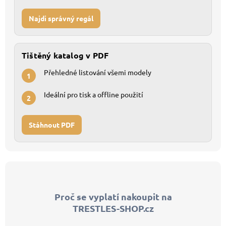
Najdi správný regál
Tištěný katalog v PDF
Přehledné listování všemi modely
1
Ideální pro tisk a offline použití
2
Stáhnout PDF
Z
á
p
Proč se vyplatí nakoupit na
a
TRESTLES-SHOP.cz
t
í