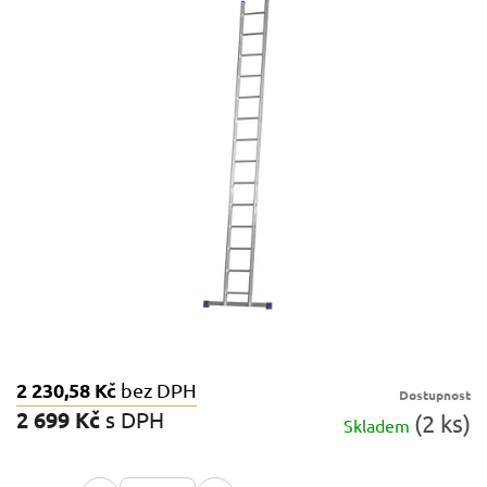
0,0
z
5
hvězdiček.
2 230,58 Kč
bez DPH
Dostupnost
2 699 Kč
s DPH
(2 ks)
Skladem
Měrná
cena: