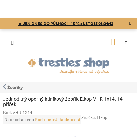
Přejít
na
obsah
🔥 JEN DNES DO PŮLNOCI −15 % s LETO15
03:24:41
NÁKUP
KOŠÍK
Žebříky
Jednodílný oporný hliníkový žebřík Elkop VHR 1x14, 14
příček
Kód:
VHR-1X14
Značka:
Elkop
Průměrné
Neohodnoceno
Podrobnosti hodnocení
hodnocení
produktu
je