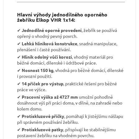
Hlavní výhody jednodílného oporného
žebříku Elkop VHR 1x14:
✔︎
Jednodílné oporné provedení
, žebřík se používá
opřený o vhodný pevný povrch.
✔︎
Lehká hliníková konstrukce
, snadná manipulace,
přenášení i časté používání.
✔︎
Hliník odolný vůči korozi
, vhodný materiál pro
běžné domácí, dílenské i údržbové práce.
✔︎
Nosnost 150 kg
, vhodná pro běžné domácí, dílenské
i provozní použití.
✔︎
14 příček pro výstup
, praktické řešení pro běžné
práce ve výšce.
✔︎
Pracovní výška až 4727 mm
umožní pohodlně
dosáhnout výš při práci doma, v dílně, na zahradě nebo
kolem domu.
✔︎
Protiskluzové příčky
, pomáhají k jistějšímu nášlapu
při správném používání žebříku.
✔︎
Protiskluzové patky
, přispívají ke stabilnějšímu
postavení žebříku na vhodném povrchu.