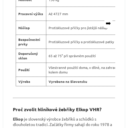
Pracovní výška
Až 4727 mm
➡️
Nášlap
Protiskluzové příčky pro jistější nášlap
Bezpečnostní
Protiskluzové příčky a protiskluzové patky
prvky
Doporučený
65 až 75° při správném použití
sklon
Všestranné použití doma, v dílně, na zahradě i
Použití
kolem domu
Výroba
Vyrobeno na Slovensku
Proč zvolit hliníkové žebříky Elkop VHR?
Elkop
je slovenský výrobce žebříků a schůdků s
dlouholetou tradicí. Začátky firmy sahají do roku 1978 a