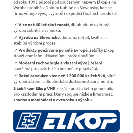
od roku 1992 působí pod současným názvem
Elkop s.r.o.
Výroba probíhá v Dolním Kubíně na Slovensku, kde se
firma věnuje vývoji, výrobě i expedici finálních produktů.
📌
Více než 40 let zkušeností
, dlouhodobě ověřená
výroba žebříků a schůdků.
📌
Výroba na Slovensku
, důraz na detail, kvalitu a
stabilní výrobní proces.
📌
Produkty používané po celé Evropě
, žebříky Elkop
slouží domácím uživatelům i profesionálům.
📌
Moderní technologie a vlastní vývoj
, řešení
navržená pro praktické a bezpečné používání.
📌
Roční produkce více než 1 200 000 ks žebříků
, silné
výrobní zázemí a dlouhodobá dostupnost sortimentu.
S žebříkem Elkop VHR
získáte praktického pomocníka
pro každodenní práci, který spojuje
nízkou hmotnost,
snadnou manipulaci a evropskou výrobu
.