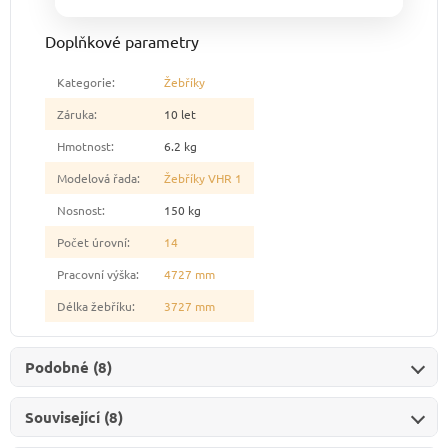
Doplňkové parametry
Kategorie
:
Žebříky
Záruka
:
10 let
Hmotnost
:
6.2 kg
Modelová řada
:
Žebříky VHR 1
Nosnost
:
150 kg
Počet úrovní
:
14
Pracovní výška
:
4727 mm
Délka žebříku
:
3727 mm
Podobné (8)
Související (8)