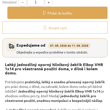
−
+
Množství
Přidat do košíku
Koupit nyní
Expedujeme od
07. 08. 2026 do 11. 08. 2026
Objednejte a expedice proběhne v tomto období.
Lehký jednodílný oporný hliníkový žebřík Elkop VHR
1x14 pro všestranné použití doma, v dílně i kolem
domu.
Potřebujete
praktický, lehký a snadno přenosný oporný žebřík
pro práci doma, v dílně, na zahradě, kolem domu nebo při běžné
údržbě?
Jednodílný oporný hliníkový žebřík Elkop VHR 1x14
je
vhodnou volbou pro ty, kteří hledají
jednoduchý žebřík pro
všestranné použití, snadnou manipulaci a bezpečnější nášlap
.
✔︎
Jednodílné oporné provedení
, žebřík se používá opřený o