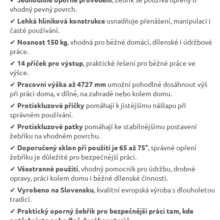
vhodný pevný povrch.
✔︎
Lehká hliníková konstrukce
usnadňuje přenášení, manipulaci i
časté používání.
✔︎
Nosnost 150 kg
, vhodná pro běžné domácí, dílenské i údržbové
práce.
✔︎
14 příček pro výstup
, praktické řešení pro běžné práce ve
výšce.
✔︎
Pracovní výška až 4727 mm
umožní pohodlně dosáhnout výš
při práci doma, v dílně, na zahradě nebo kolem domu.
✔︎
Protiskluzové příčky
pomáhají k jistějšímu nášlapu při
správném používání.
✔︎
Protiskluzové patky
pomáhají ke stabilnějšímu postavení
žebříku na vhodném povrchu.
✔︎
Doporučený sklon při použití je 65 až 75°
, správné opření
žebříku je důležité pro bezpečnější práci.
✔︎
Všestranné použití
, vhodný pomocník pro údržbu, drobné
opravy, práci kolem domu i běžné dílenské činnosti.
✔︎
Vyrobeno na Slovensku
, kvalitní evropská výroba s dlouholetou
tradicí.
✔︎
Praktický oporný žebřík pro bezpečnější práci tam, kde
potřebujete pohodlně dosáhnout výš.