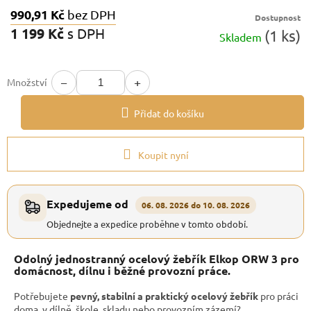
990,91 Kč
bez DPH
Dostupnost
1 199 Kč
s DPH
(1 ks)
Skladem
Měrná
cena:
−
+
Množství
Přidat do košíku
Koupit nyní
Expedujeme od
06. 08. 2026 do 10. 08. 2026
Objednejte a expedice proběhne v tomto období.
Odolný jednostranný ocelový žebřík Elkop ORW 3 pro
domácnost, dílnu i běžné provozní práce.
Potřebujete
pevný, stabilní a praktický ocelový žebřík
pro práci
doma, v dílně, škole, skladu nebo provozním zázemí?