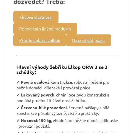
dozvědět? Třeba:
Klíčové vlastnosti
Porovnání s jinými produkty
Proč je dobrou volbou
Na co si dát pozor
Hlavní výhody žebříku Elkop ORW 3 se 3
schůdky:
✔︎
Pevná ocelová konstrukce
, robustní řešení pro
běžné domácí, dílenské i provozní práce.
✔︎
Lakovaný povrch
, chrání ocelovou konstrukci a
pomáhá prodloužit životnost žebříku.
✔︎
Červeno-bílé provedení
, červené nášlapy a bílá
konstrukce působí výrazně, čistě a prakticky.
✔︎
Nosnost 150 kg
, vhodná pro běžné domácí, dílenské
i provozní použití.
✔︎
Jednostranné provedení
, schůdky jsou přístupné z