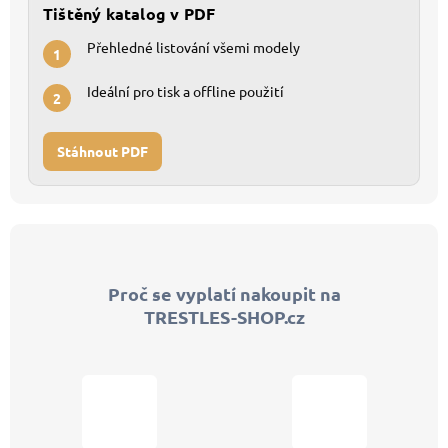
Tištěný katalog v PDF
Přehledné listování všemi modely
1
Ideální pro tisk a offline použití
2
Stáhnout PDF
Z
á
p
Proč se vyplatí nakoupit na
a
TRESTLES-SHOP.cz
t
í