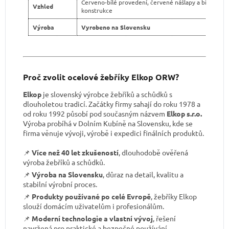
Červeno-bílé provedení, červené nášlapy a bílá
Vzhled
konstrukce
Výroba
Vyrobeno na Slovensku
Proč zvolit ocelové žebříky Elkop ORW?
Elkop
je slovenský výrobce žebříků a schůdků s
dlouholetou tradicí. Začátky firmy sahají do roku 1978 a
od roku 1992 působí pod současným názvem
Elkop s.r.o.
Výroba probíhá v Dolním Kubíně na Slovensku, kde se
firma věnuje vývoji, výrobě i expedici finálních produktů.
📌
Více než 40 let zkušeností
, dlouhodobě ověřená
výroba žebříků a schůdků.
📌
Výroba na Slovensku
, důraz na detail, kvalitu a
stabilní výrobní proces.
📌
Produkty používané po celé Evropě
, žebříky Elkop
slouží domácím uživatelům i profesionálům.
📌
Moderní technologie a vlastní vývoj
, řešení
navržená pro praktické a bezpečné používání.