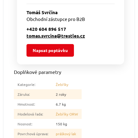
Tomáš Svrčina
Obchodní zástupce pro B2B
+420 604 896 517
tomas.svrcina@trestles.cz
Napsat poptávku
Doplňkové parametry
Kategorie
:
Žebříky
Záruka
:
2 roky
Hmotnost
:
6.7 kg
Modelová řada
:
Žebříky ORW
Nosnost
:
150 kg
Povrchová úprava
:
práškový lak