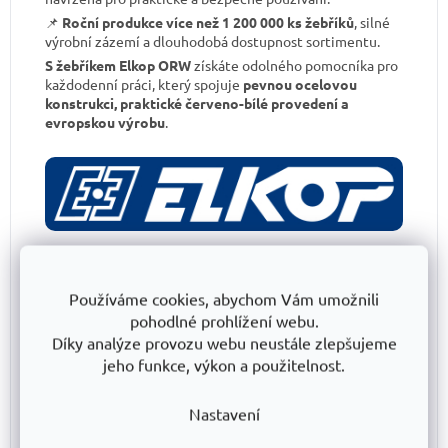
📌
Roční produkce více než 1 200 000 ks žebříků
, silné
výrobní zázemí a dlouhodobá dostupnost sortimentu.
S žebříkem Elkop ORW
získáte odolného pomocníka pro
každodenní práci, který spojuje
pevnou ocelovou
konstrukci, praktické červeno-bílé provedení a
evropskou výrobu
.
Používáme cookies, abychom Vám umožnili
Důležité tipy pro bezpečné a efektivní
používání:
pohodlné prohlížení webu.
Díky analýze provozu webu neustále zlepšujeme
📌
Před každým použitím žebřík zkontrolujte
, nesmí
jeho funkce, výkon a použitelnost.
být poškozený a musí být bezpečný k používání.
📌
Nepřekračujte maximální zatížení žebříku
, vždy
Nastavení
dodržujte údaje uvedené výrobcem.
📌
Nepoužívejte žebřík na znečištěném nebo mastném