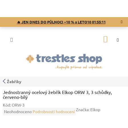
Přejít
na
obsah
🔥 JEN DNES DO PŮLNOCI −10 % s LETO10
01:55:10
NÁKUP
KOŠÍK
Žebříky
Jednostranný ocelový žebřík Elkop ORW 3, 3 schůdky,
červeno-bílý
Kód:
ORW-3
Značka:
Elkop
Průměrné
Neohodnoceno
Podrobnosti hodnocení
hodnocení
produktu
je