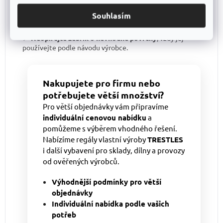
podkladu
, může dojít ke ztrátě stability.
Souhlasím
📌
Žebřík stavte pouze na pevný a rovný povrch
,
nevhodný podklad může snížit stabilitu.
📌
Neopírejte žebřík o nevhodné povrchy
, vždy jej
používejte podle návodu výrobce.
Nakupujete pro firmu nebo
potřebujete větší množství?
Pro větší objednávky vám připravíme
individuální cenovou nabídku
a
pomůžeme s výběrem vhodného řešení.
Nabízíme regály vlastní výroby
TRESTLES
i další vybavení pro sklady, dílny a provozy
od ověřených výrobců.
Výhodnější podmínky pro větší
objednávky
Individuální nabídka podle vašich
potřeb