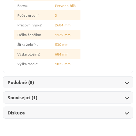
Barva
:
červeno-bílá
Počet úrovní
:
3
Pracovní výška
:
2684 mm
Délka žebříku
:
1129 mm
Šířka žebříku
:
530 mm
Výška plošiny
:
684 mm
Výška madla
:
1025 mm
Podobné (8)
Související (1)
Diskuze