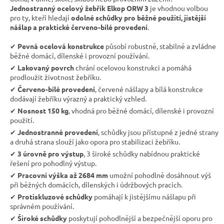
Jednostranný ocelový žebřík Elkop ORW 3
je vhodnou volbou
pro ty, kteří hledají
odolné schůdky pro běžné použití, jistější
nášlap a praktické červeno-bílé provedení
.
✔︎
Pevná ocelová konstrukce
působí robustně, stabilně a zvládne
běžné domácí, dílenské i provozní používání.
✔︎
Lakovaný povrch
chrání ocelovou konstrukci a pomáhá
prodloužit životnost žebříku.
✔︎
Červeno-bílé provedení
, červené nášlapy a bílá konstrukce
dodávají žebříku výrazný a praktický vzhled.
✔︎
Nosnost 150 kg
, vhodná pro běžné domácí, dílenské i provozní
použití.
✔︎
Jednostranné provedení
, schůdky jsou přístupné z jedné strany
a druhá strana slouží jako opora pro stabilizaci žebříku.
✔︎
3 úrovně pro výstup
, 3 široké schůdky nabídnou praktické
řešení pro pohodlný výstup.
✔︎
Pracovní výška až 2684 mm
umožní pohodlně dosáhnout výš
při běžných domácích, dílenských i údržbových pracích.
✔︎
Protiskluzové schůdky
pomáhají k jistějšímu nášlapu při
správném používání.
✔︎
Široké schůdky
poskytují pohodlnější a bezpečnější oporu pro