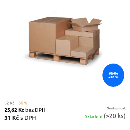
0,0
z
5
hvězdiček.
62 Kč
–50 %
62 Kč
–50 %
Dostupnost
25,62 Kč
bez DPH
(>20 ks)
Skladem
31 Kč
s DPH
Měrná