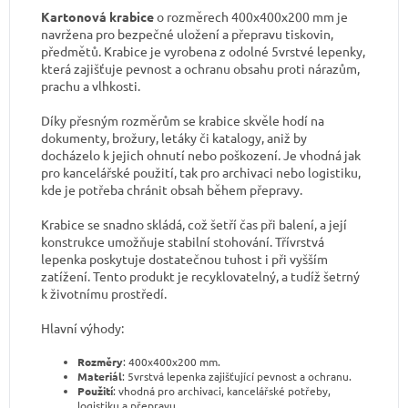
Kartonová krabice
o rozměrech 400x400x200 mm je
navržena pro bezpečné uložení a přepravu tiskovin,
předmětů. Krabice je vyrobena z odolné 5vrstvé lepenky,
která zajišťuje pevnost a ochranu obsahu proti nárazům,
prachu a vlhkosti.
Díky přesným rozměrům se krabice skvěle hodí na
dokumenty, brožury, letáky či katalogy, aniž by
docházelo k jejich ohnutí nebo poškození. Je vhodná jak
pro kancelářské použití, tak pro archivaci nebo logistiku,
kde je potřeba chránit obsah během přepravy.
Krabice se snadno skládá, což šetří čas při balení, a její
konstrukce umožňuje stabilní stohování. Třívrstvá
lepenka poskytuje dostatečnou tuhost i při vyšším
zatížení. Tento produkt je recyklovatelný, a tudíž šetrný
k životnímu prostředí.
Hlavní výhody:
Rozměry
: 400x400x200 mm.
Materiál
: 5vrstvá lepenka zajišťující pevnost a ochranu.
Použití
: vhodná pro archivaci, kancelářské potřeby,
logistiku a přepravu.