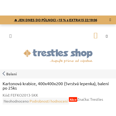
Přejít
na
obsah
🔥 JEN DNES DO PŮLNOCI −15 % s EXTRA15
22:19:06
NÁKUP
KOŠÍK
Balení
Kartonová krabice, 400x400x200 (5vrstvá lepenka), balení
po 25ks
Kód:
FEFKO2013-5KK
Značka:
Trestles
Akce
Průměrné
Neohodnoceno
Podrobnosti hodnocení
hodnocení
produktu
je