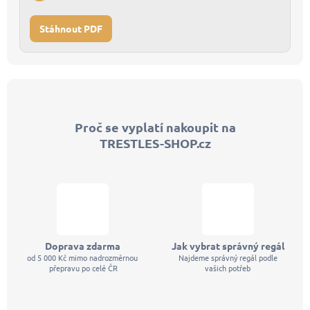
Stáhnout PDF
Z
á
p
Proč se vyplatí nakoupit na
a
TRESTLES-SHOP.cz
t
í
Doprava zdarma
Jak vybrat správný regál
od 5 000 Kč mimo nadrozměrnou
Najdeme správný regál podle
přepravu po celé ČR
vašich potřeb