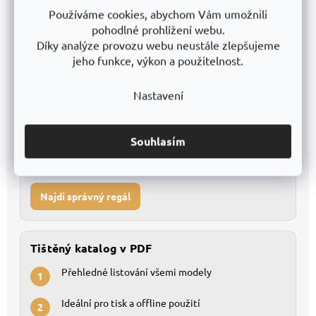
Používáme cookies, abychom Vám umožnili
Kompletní databáze pro detailní porovnání
1
pohodlné prohlížení webu.
Díky analýze provozu webu neustále zlepšujeme
Snadné filtrování a vlastní úpravy
2
jeho funkce, výkon a použitelnost.
Stáhnout Excel
Nastavení
Konfigurátor regálů
Souhlasím
Nevíte, který regál vybrat?
Najdi správný regál
Tištěný katalog v PDF
Přehledné listování všemi modely
1
Ideální pro tisk a offline použití
2