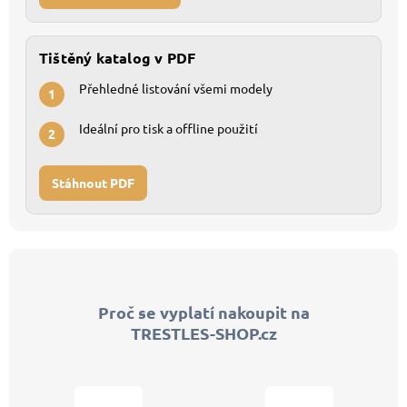
Tištěný katalog v PDF
Přehledné listování všemi modely
1
Ideální pro tisk a offline použití
2
Stáhnout PDF
Z
á
p
Proč se vyplatí nakoupit na
a
TRESTLES-SHOP.cz
t
í