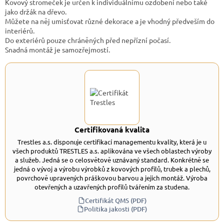
Kovový stromeček je určen k individuálnímu ozdobení nebo také
jako držák na dřevo.
Můžete na něj umisťovat různé dekorace a je vhodný předveším do
interiérů.
Do exteriérů pouze chráněných před nepřízní počasí.
Snadná montáž je samozřejmostí.
Certifikovaná kvalita
Trestles a.s. disponuje certifikací managementu kvality, která je u
všech produktů TRESTLES a.s. aplikována ve všech oblastech výroby
a služeb. Jedná se o celosvětově uznávaný standard. Konkrétně se
jedná o vývoj a výrobu výrobků z kovových profilů, trubek a plechů,
povrchově upravených práškovou barvou a jejich montáž. Výroba
otevřených a uzavřených profilů tvářením za studena.
Certifikát QMS (PDF)
Politika jakosti (PDF)