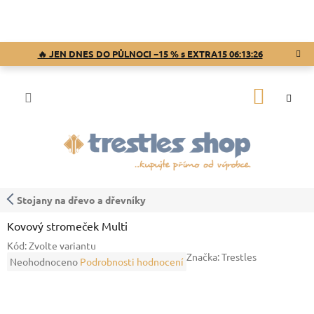
Přejít
na
obsah
🔥 JEN DNES DO PŮLNOCI −15 % s EXTRA15
06:13:26
NÁKUP
KOŠÍK
Stojany na dřevo a dřevníky
Kovový stromeček Multi
Kód:
Zvolte variantu
Značka:
Trestles
Průměrné
Neohodnoceno
Podrobnosti hodnocení
hodnocení
produktu
je
0,0