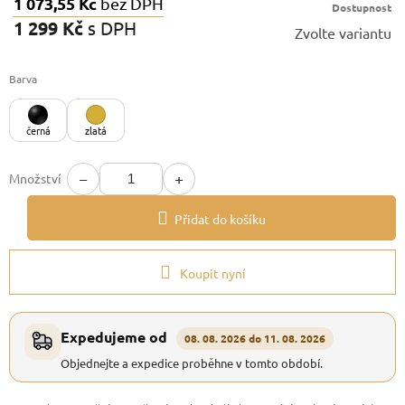
1 073,55 Kč
bez DPH
Dostupnost
1 299 Kč
s DPH
Zvolte variantu
Měrná
cena:
Barva
černá
zlatá
−
+
Množství
Přidat do košíku
Koupit nyní
Expedujeme od
08. 08. 2026 do 11. 08. 2026
Objednejte a expedice proběhne v tomto období.