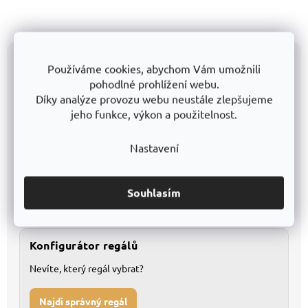
Všechny modely přehledně v katalogu
Používáme cookies, abychom Vám umožnili
pohodlné prohlížení webu.
Díky analýze provozu webu neustále zlepšujeme
Katalog v Excelu
jeho funkce, výkon a použitelnost.
Kompletní databáze pro detailní porovnání
1
Nastavení
Snadné filtrování a vlastní úpravy
2
Souhlasím
Stáhnout Excel
Konfigurátor regálů
Nevíte, který regál vybrat?
Najdi správný regál