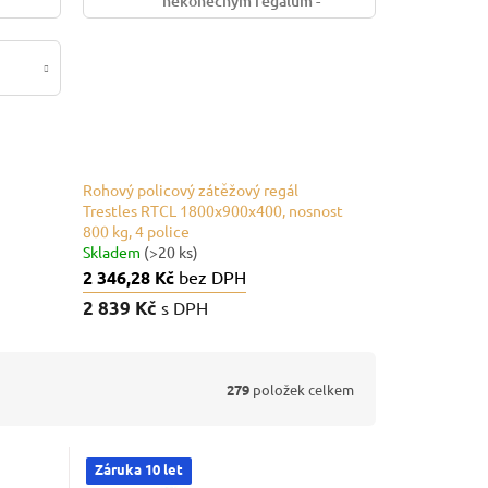
nekonečným regálům -
zátěžovým
Rohový policový zátěžový regál
Trestles RTCL 1800x900x400, nosnost
800 kg, 4 police
Skladem
(>20 ks)
2 346,28 Kč
bez DPH
2 839 Kč
s DPH
279
položek celkem
Záruka 10 let