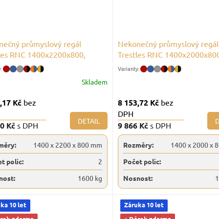
ečný průmyslový regál
Nekonečný průmyslový regál
les RNC 1400x2200x800,
Trestles RNC 1400x2000x80
st 1600 kg, 2 police
nosnost 1600 kg, 2 police
Skladem
,17 Kč
bez
8 153,72 Kč
bez
DPH
DETAIL
D
40 Kč
s DPH
9 866 Kč
s DPH
měry:
1400 x 2200 x 800 mm
Rozměry:
1400 x 2000 x 
t polic:
2
Počet polic:
nost:
1600 kg
Nosnost:
1
ka 10 let
Záruka 10 let
árek zdarma
+ Dárek zdarma