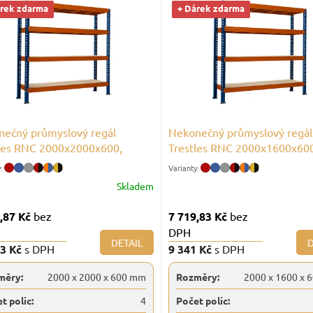
árek zdarma
+ Dárek zdarma
ečný průmyslový regál
Nekonečný průmyslový regál
les RNC 2000x2000x600,
Trestles RNC 2000x1600x60
st 3200 kg, 4 police
nosnost 3200 kg, 4 police
Skladem
,87 Kč
bez
7 719,83 Kč
bez
DPH
DETAIL
D
43 Kč
s DPH
9 341 Kč
s DPH
měry:
2000 x 2000 x 600 mm
Rozměry:
2000 x 1600 x 
t polic:
4
Počet polic: