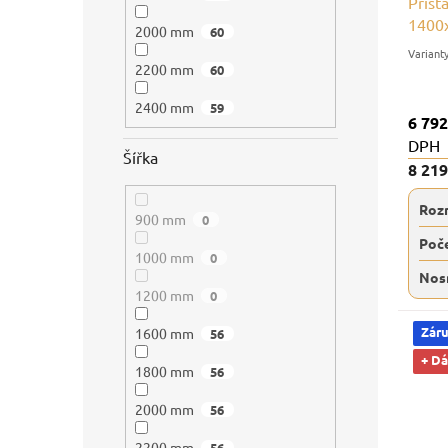
Příst
1400x
2000 mm
60
polic
2200 mm
60
2400 mm
59
6 792
DPH
Šířka
8 21
Roz
900 mm
0
Poče
1000 mm
0
Nos
1200 mm
0
Záru
1600 mm
56
+ D
1800 mm
56
2000 mm
56
2200 mm
56