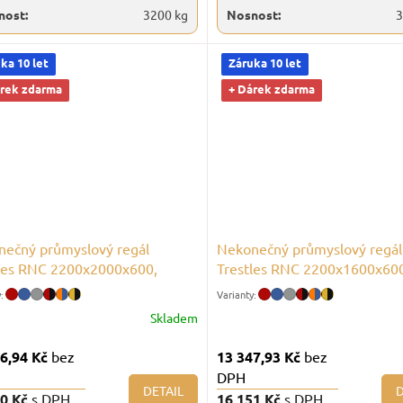
nost:
3200 kg
Nosnost:
3
ka 10 let
Záruka 10 let
árek zdarma
+ Dárek zdarma
ečný průmyslový regál
Nekonečný průmyslový regál
les RNC 2200x2000x600,
Trestles RNC 2200x1600x60
st 4000 kg, 5 polic
nosnost 4000 kg, 5 polic
Skladem
66,94 Kč
bez
13 347,93 Kč
bez
DPH
DETAIL
D
00 Kč
s DPH
16 151 Kč
s DPH