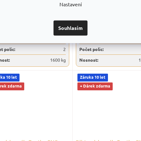
Nastavení
,73 Kč
bez
7 246,28 Kč
bez
DPH
DETAIL
D
2 Kč
s DPH
8 768 Kč
s DPH
Souhlasím
měry:
1400 x 2400 x 800 mm
Rozměry:
1400 x 2200 x 
t polic:
2
Počet polic:
nost:
1600 kg
Nosnost:
1
ka 10 let
Záruka 10 let
árek zdarma
+ Dárek zdarma