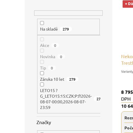
+ D
p
n
p
i
n
r
s
í
o
p
p
d
Na skladě
279
r
a
u
o
n
k
d
e
t
Akce
0
u
l
ů
Nekon
k
Novinka
0
Trest
t
Tip
0
nosno
ů
Záruka 10 let
279
LETO15 ?
8 795
G_LETO15:15:CZK:P:f!2026-
DPH
279
08-07-00:00,2026-08-07-
10 6
23:59
Roz
Značky
Poče