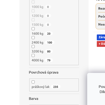
1000 kg
0
Roz
1200 kg
0
Poče
Nos
1500 kg
0
1600 kg
20
Záru
2400 kg
100
+ D
3200 kg
80
4000 kg
79
Povrchová úprava
Příst
Pou
práškový lak
235
1400x
Dík
polic
Barva