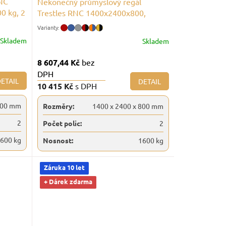
RNC
Nekonečný průmyslový regál
0 kg, 2
Trestles RNC 1400x2400x800,
nosnost 1600 kg, 2 police
Skladem
Skladem
8 607,44 Kč
bez
DPH
ETAIL
DETAIL
10 415 Kč
s DPH
800 mm
Rozměry:
1400 x 2400 x 800 mm
2
Počet polic:
2
600 kg
Nosnost:
1600 kg
Záruka 10 let
+ Dárek zdarma