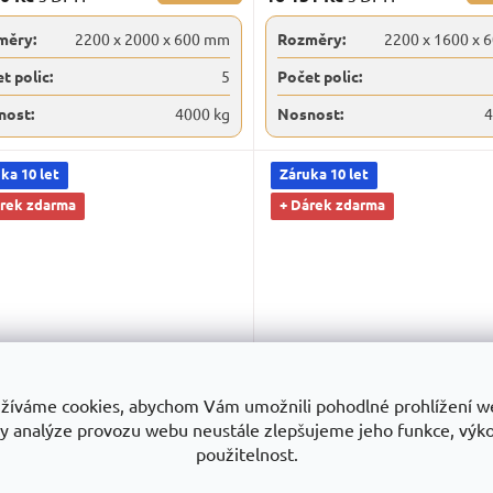
měry:
2200 x 2000 x 600 mm
Rozměry:
2200 x 1600 x 
t polic:
5
Počet polic:
nost:
4000 kg
Nosnost:
4
ka 10 let
Záruka 10 let
árek zdarma
+ Dárek zdarma
avek k regálu Trestles RNC
Přístavek k regálu Trestles 
žíváme cookies, abychom Vám umožnili pohodlné prohlížení w
2400x800, nosnost 1600 kg, 2
1400x2200x800, nosnost 160
y analýze provozu webu neustále zlepšujeme jeho funkce, výk
e
police
použitelnost.
Skladem