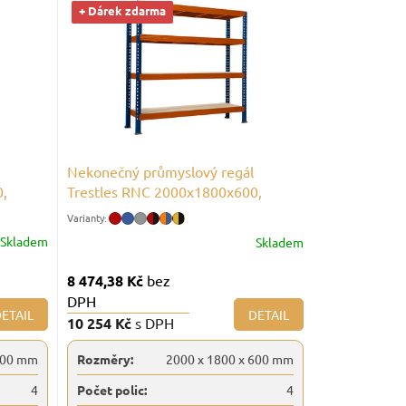
+ Dárek zdarma
Nekonečný průmyslový regál
0,
Trestles RNC 2000x1800x600,
nosnost 3200 kg, 4 police
Skladem
Skladem
8 474,38 Kč
bez
DPH
ETAIL
DETAIL
10 254 Kč
s DPH
600 mm
Rozměry:
2000 x 1800 x 600 mm
4
Počet polic:
4