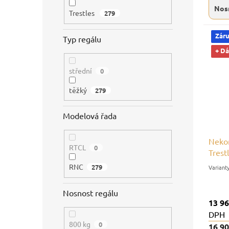
Nos
Trestles
279
Záru
Typ regálu
+ D
střední
0
těžký
279
Modelová řada
Nekon
RTCL
0
Trest
nosno
RNC
279
Nosnost regálu
13 9
DPH
800 kg
0
16 9