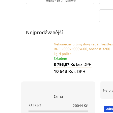
regály - průmyslové
Nejprodávanější
Nekonečný průmyslový regál Trestles
RNC 2000x2000x600, nosnost 3200
kg, 4 police
Skladem
8 795,87 Kč
bez DPH
10 643 Kč
s DPH
P
Ř
o
a
Nejpr
s
z
Cena
t
e
V
r
n
6846
Kč
20044
Kč
Záru
ý
a
í