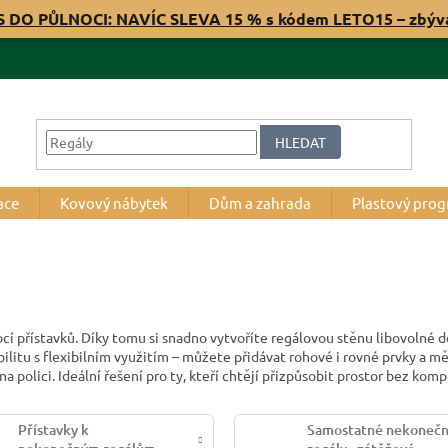
S DO PŮLNOCI: NAVÍC SLEVA 15 % s kódem LETO15 – zbý
HLEDAT
ace
Kovový nábytek
Dům a zahrada
Plastový pro
í přístavků. Díky tomu si snadno vytvoříte regálovou stěnu libovolné dé
bilitu s flexibilním využitím – můžete přidávat rohové i rovné prvky a m
na polici. Ideální řešení pro ty, kteří chtějí přizpůsobit prostor bez kom
Přístavky k
Samostatné nekoneč