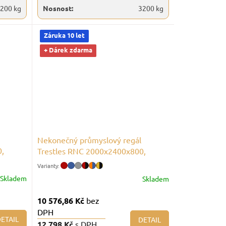
200 kg
Nosnost:
3200 kg
Záruka 10 let
+ Dárek zdarma
Nekonečný průmyslový regál
0,
Trestles RNC 2000x2400x800,
nosnost 3200 kg, 4 police
Skladem
Skladem
10 576,86 Kč
bez
DPH
ETAIL
DETAIL
12 798 Kč
s DPH