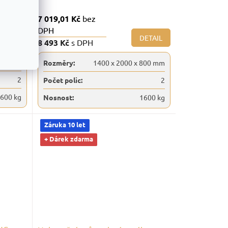
7 019,01 Kč
bez
DPH
ETAIL
DETAIL
8 493 Kč
s DPH
800 mm
Rozměry:
1400 x 2000 x 800 mm
2
Počet polic:
2
600 kg
Nosnost:
1600 kg
Záruka 10 let
+ Dárek zdarma