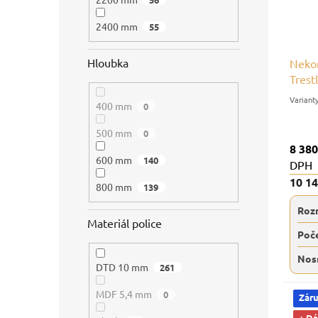
2400 mm
55
Hloubka
Nekon
Trest
nosno
400 mm
0
500 mm
0
8 380
600 mm
140
DPH
10 1
800 mm
139
Roz
Materiál police
Poče
Nos
DTD 10 mm
261
MDF 5,4 mm
0
Záru
+ D