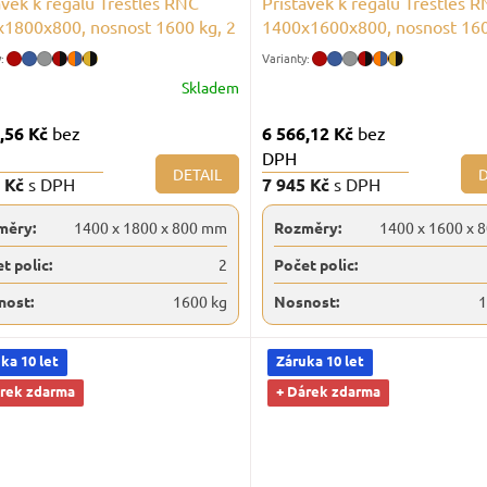
avek k regálu Trestles RNC
Přístavek k regálu Trestles 
1800x800, nosnost 1600 kg, 2
1400x1600x800, nosnost 160
e
police
Skladem
,56 Kč
bez
6 566,12 Kč
bez
DPH
DETAIL
D
9 Kč
s DPH
7 945 Kč
s DPH
měry:
1400 x 1800 x 800 mm
Rozměry:
1400 x 1600 x 
t polic:
2
Počet polic:
nost:
1600 kg
Nosnost:
1
ka 10 let
Záruka 10 let
árek zdarma
+ Dárek zdarma