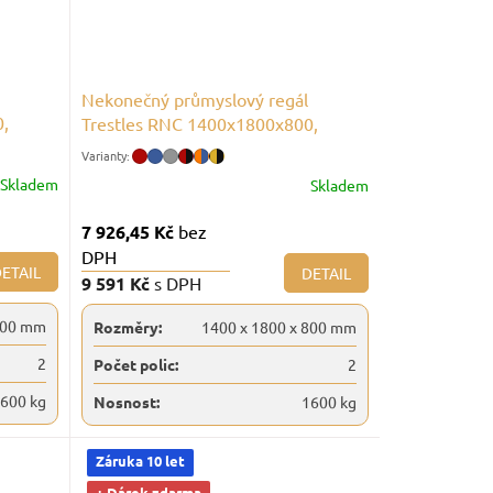
Nekonečný průmyslový regál
0,
Trestles RNC 1400x1800x800,
nosnost 1600 kg, 2 police
Skladem
Skladem
7 926,45 Kč
bez
DPH
ETAIL
DETAIL
9 591 Kč
s DPH
800 mm
Rozměry:
1400 x 1800 x 800 mm
2
Počet polic:
2
600 kg
Nosnost:
1600 kg
Záruka 10 let
+ Dárek zdarma