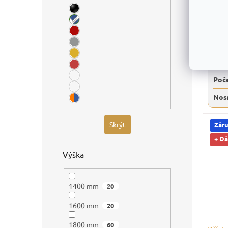
7 472
DPH
9 04
Roz
Poče
Nos
Skrýt
Záru
+ D
Výška
1400 mm
20
1600 mm
20
1800 mm
60