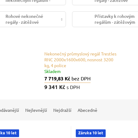
nekonečným regálům -
regály - zátěžové
průmyslovým
Rohové nekonečné
Přístavky k rohovým
regály - zátěžové
regálům - zátěžovým
Nekonečný průmyslový regál Trestles
RNC 2000x1600x600, nosnost 3200
kg, 4 police
Skladem
7 719,83 Kč
bez DPH
9 341 Kč
s DPH
odávanější
Nejlevnější
Nejdražší
Abecedně
ka 10 let
Záruka 10 let