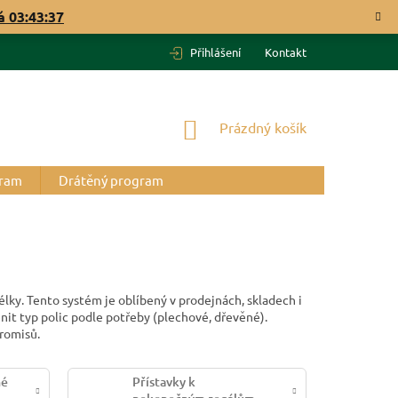
vá
03:43:37
Přihlášení
Kontakt
NÁKUPNÍ
Prázdný košík
KOŠÍK
gram
Drátěný program
lky. Tento systém je oblíbený v prodejnách, skladech i
ěnit typ polic podle potřeby (plechové, dřevěné).
promisů.
né
Přístavky k