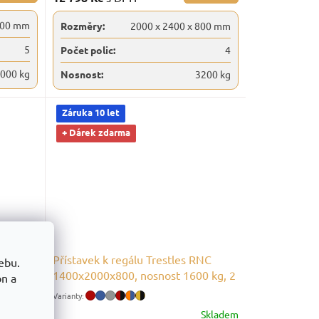
600 mm
Rozměry:
2000 x 2400 x 800 mm
5
Počet polic:
4
000 kg
Nosnost:
3200 kg
Záruka 10 let
+ Dárek zdarma
RNC
Přístavek k regálu Trestles RNC
ebu.
0 kg, 2
1400x2000x800, nosnost 1600 kg, 2
on a
police
Skladem
Skladem