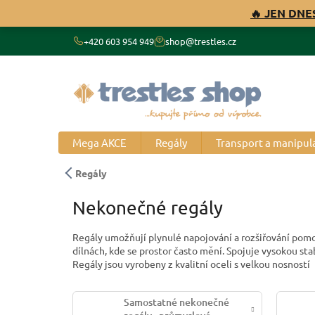
Přejít
🔥 JEN DNE
na
obsah
+420 603 954 949
shop@trestles.cz
Mega AKCE
Regály
Transport a manipul
Regály
Nekonečné regály
Regály umožňují plynulé napojování a rozšiřování pomoc
dílnách, kde se prostor často mění. Spojuje vysokou sta
Regály jsou vyrobeny z kvalitní oceli s velkou nosností 
Samostatné nekonečné