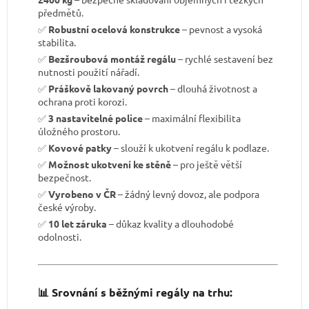
předmětů.
✅
Robustní ocelová konstrukce
– pevnost a vysoká
stabilita.
✅
Bezšroubová montáž regálu
– rychlé sestavení bez
nutnosti použití nářadí.
✅
Práškově lakovaný povrch
– dlouhá životnost a
ochrana proti korozi.
✅
3 nastavitelné police
– maximální flexibilita
úložného prostoru.
✅
Kovové patky
– slouží k ukotvení regálu k podlaze.
✅
Možnost ukotvení ke stěně
– pro ještě větší
bezpečnost.
✅
Vyrobeno v ČR
– žádný levný dovoz, ale podpora
české výroby.
✅
10 let záruka
– důkaz kvality a dlouhodobé
odolnosti.
📊 Srovnání s běžnými regály na trhu: