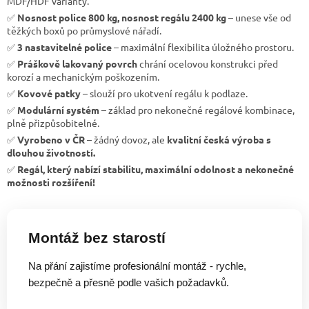
MDF/HDF varianty.
✅
Nosnost police 800 kg, nosnost regálu 2400 kg
– unese vše od
těžkých boxů po průmyslové nářadí.
✅
3 nastavitelné police
– maximální flexibilita úložného prostoru.
✅
Práškově lakovaný povrch
chrání ocelovou konstrukci před
korozí a mechanickým poškozením.
✅
Kovové patky
– slouží pro ukotvení regálu k podlaze.
✅
Modulární systém
– základ pro nekonečné regálové kombinace,
plně přizpůsobitelné.
✅
Vyrobeno v ČR
– žádný dovoz, ale
kvalitní česká výroba s
dlouhou životností.
✅
Regál, který nabízí stabilitu, maximální odolnost a nekonečné
možnosti rozšíření!
Montáž bez starostí
Na přání zajistíme profesionální montáž - rychle,
bezpečně a přesně podle vašich požadavků.