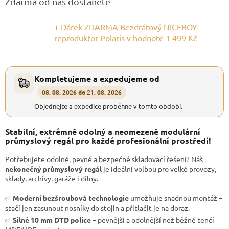
Zdarma od nás dostanete
+ Dárek ZDARMA Bezdrátový NICEBOY
reproduktor Polaris
v hodnotě 1 499 Kč
Kompletujeme a expedujeme od
08. 08. 2026 do 21. 08. 2026
Objednejte a expedice proběhne v tomto období.
Stabilní, extrémně odolný a neomezeně modulární
průmyslový regál pro každé profesionální prostředí!
Potřebujete odolné, pevné a bezpečné skladovací řešení? Náš
nekonečný průmyslový regál
je ideální volbou pro velké provozy,
sklady, archivy, garáže i dílny.
✅
Moderní bezšroubová technologie
umožňuje snadnou montáž –
stačí jen zasunout nosníky do stojin a přitlačit je na doraz.
✅
Silné 10 mm DTD police
– pevnější a odolnější než běžné tenčí