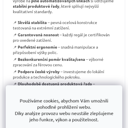
výrobě na
plně automatizovaných linkách
si udržujeme
stabilní produktové řady
, které splňují nejvyšší
kvalitativní standardy.
📌
Skvělá stabilita
– pevná ocelová konstrukce
testovaná na extrémní zatížení.
📌
Garantovaná nosnost
– každý regál je certifikován
pro uvedené zatížení.
📌
Perfektní ergonomie
– snadná manipulace a
přizpůsobení výšky polic.
📌
Bezkonkurenční poměr kvalita/cena
– výborné
zpracování za férovou cenu.
📌
Podpora české výroby
– investujeme do lokální
produkce a technologického pokroku.
📌
Dlouhodobě dostupná produktová řada
–
spolehněte se, že vaše skladové řešení bude
konzistentní i za několik let.
Používáme cookies, abychom Vám umožnili
S TRESTLES
si pořizujete nejen
spolehlivý regál
, ale i
pohodlné prohlížení webu.
záruku kvality a dlouhodobé dostupnosti produktů
.
Díky analýze provozu webu neustále zlepšujeme
jeho funkce, výkon a použitelnost.
Nakupujete pro firmu nebo