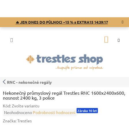
Přejít
na
obsah
🔥 JEN DNES DO PŮLNOCI −15 % s EXTRA15
14:39:16
NÁKUP
KOŠÍK
RNC - nekonečné regály
Nekonečný průmyslový regál Trestles RNC 1600x2400x600,
nosnost 2400 kg, 3 police
Kód:
Zvolte variantu
Záruka 10 let
Průměrné
Neohodnoceno
Podrobnosti hodnocení
hodnocení
Značka:
Trestles
produktu
je