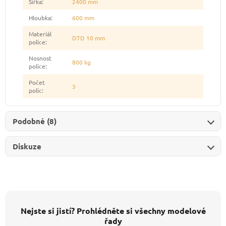
Šířka
:
2400 mm
Hloubka
:
600 mm
Materiál
DTD 10 mm
police
:
Nosnost
800 kg
police
:
Počet
3
polic
:
Podobné (8)
Diskuze
Nejste si jistí? Prohlédněte si všechny modelové
řady