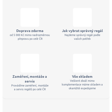
í
Doprava zdarma
Jak vybrat správný regál
od 5 000 Kč mimo nadrozměrnou
Najdeme správný regál podle
přepravu po celé ČR
vašich potřeb
Zaměření, montáže a
Vše skladem
Veškeré zboží mimo
servis
komplementace máme skladem a
Provádíme zaměření, montáže
okamžitě expedujeme
a servis regálů po celé ČR