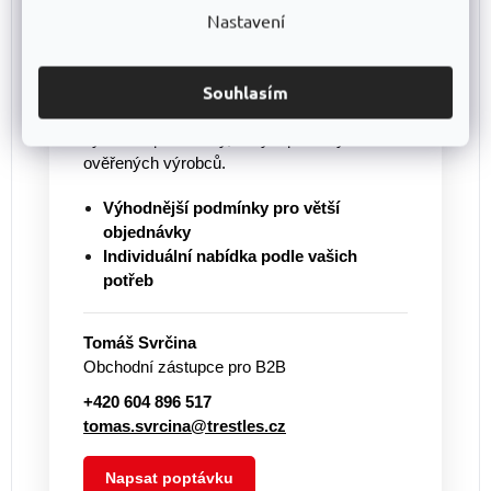
potřebujete větší množství?
Nastavení
Pro větší objednávky vám připravíme
individuální cenovou nabídku
a pomůžeme
Souhlasím
s výběrem vhodného řešení. Nabízíme
regály vlastní výroby
TRESTLES
i další
vybavení pro sklady, dílny a provozy od
ověřených výrobců.
Výhodnější podmínky pro větší
objednávky
Individuální nabídka podle vašich
potřeb
Tomáš Svrčina
Obchodní zástupce pro B2B
+420 604 896 517
tomas.svrcina@trestles.cz
Napsat poptávku