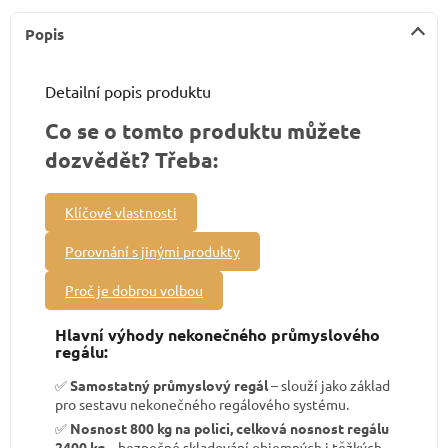
Popis
Detailní popis produktu
Co se o tomto produktu můžete
dozvědět? Třeba:
Klíčové vlastnosti
Porovnání s jinými produkty
Proč je dobrou volbou
Hlavní výhody nekonečného průmyslového
regálu:
✅
Samostatný průmyslový regál
– slouží jako základ
pro sestavu nekonečného regálového systému.
✅
Nosnost 800 kg na polici, celková nosnost regálu
2400 kg
– bezpečné skladování objemných i těžkých