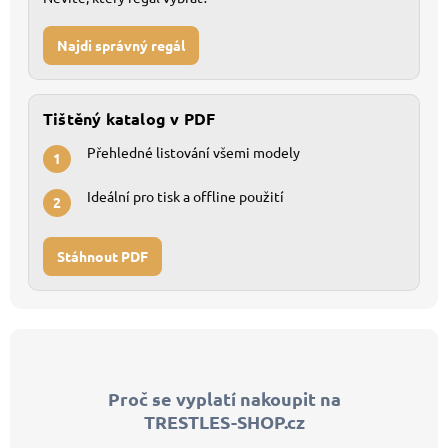
Najdi správný regál
Tištěný katalog v PDF
Přehledné listování všemi modely
1
Ideální pro tisk a offline použití
2
Stáhnout PDF
Z
á
p
Proč se vyplatí nakoupit na
a
TRESTLES-SHOP.cz
t