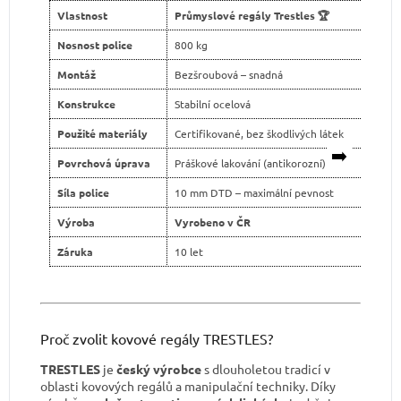
Vlastnost
Průmyslové regály Trestles 🏆
Levn
Nosnost police
800 kg
400 
Montáž
Bezšroubová – snadná
Šroub
Konstrukce
Stabilní ocelová
Slabš
Použité materiály
Certifikované, bez škodlivých látek
Neja
➡️
Povrchová úprava
Práškové lakování (antikorozní)
Levné
Síla police
10 mm DTD – maximální pevnost
tenčí
Výroba
Vyrobeno v ČR
Dovo
Záruka
10 let
2 ro
Proč zvolit kovové regály TRESTLES?
TRESTLES
je
český výrobce
s dlouholetou tradicí v
oblasti kovových regálů a manipulační techniky. Díky