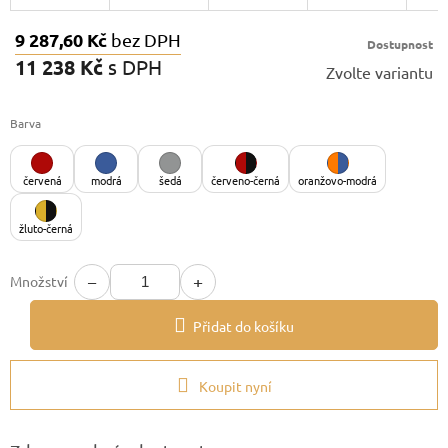
9 287,60 Kč
bez DPH
Dostupnost
11 238 Kč
s DPH
Zvolte variantu
Měrná
cena:
Barva
červená
modrá
šedá
červeno-černá
oranžovo-modrá
žluto-černá
−
+
Množství
Přidat do košíku
Koupit nyní