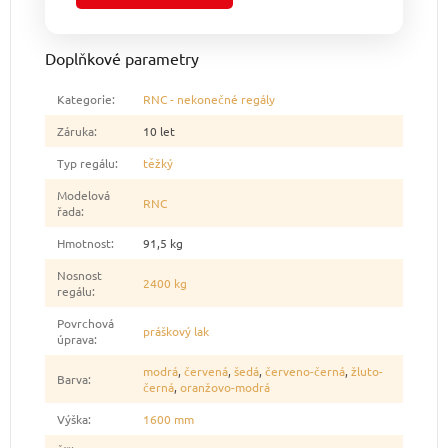
Doplňkové parametry
Kategorie
:
RNC - nekonečné regály
Záruka
:
10 let
Typ regálu
:
těžký
Modelová
RNC
řada
:
Hmotnost
:
91,5 kg
Nosnost
2400 kg
regálu
:
Povrchová
práškový lak
úprava
:
modrá
,
červená
,
šedá
,
červeno-černá
,
žluto-
Barva
:
černá
,
oranžovo-modrá
Výška
:
1600 mm