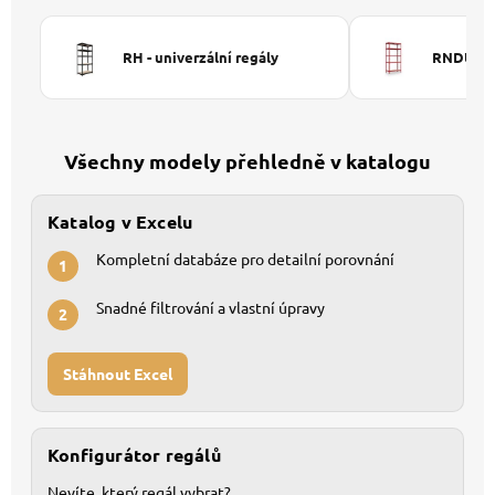
RH - univerzální regály
RNDU-KUI
Všechny modely přehledně v katalogu
Katalog v Excelu
Kompletní databáze pro detailní porovnání
1
Snadné filtrování a vlastní úpravy
2
Stáhnout Excel
Konfigurátor regálů
Nevíte, který regál vybrat?