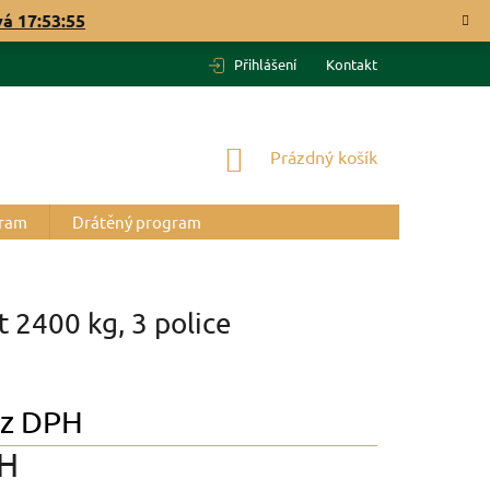
vá
17:53:54
Přihlášení
Kontakt
NÁKUPNÍ
Prázdný košík
KOŠÍK
gram
Drátěný program
2400 kg, 3 police
z DPH
PH