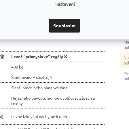
Nastavení
zpečnost.
Vý
české výroby.
sti.
Šíř
Souhlasím
Hl
Ma
po
 🏆
Levné "průmyslové" regály ❌
No
po
400 kg
Po
Šroubovaná – složitější
pol
Slabší plech nebo plastové části
Nejasného původu, mohou uvolňovat zápach a
toxiny
í)
Levné lakování náchylné k oděru