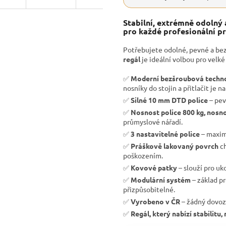
Stabilní, extrémně odolný
pro každé profesionální pr
Potřebujete odolné, pevné a be
regál
je ideální volbou pro velké 
✅
Moderní bezšroubová techn
nosníky do stojin a přitlačit je na
✅
Silné 10 mm DTD police
– pev
✅
Nosnost police 800 kg, nosno
průmyslové nářadí.
✅
3 nastavitelné police
– maximá
✅
Práškově lakovaný povrch
ch
poškozením.
✅
Kovové patky
– slouží pro uk
✅
Modulární systém
– základ p
přizpůsobitelné.
✅
Vyrobeno v ČR
– žádný dovoz
✅
Regál, který nabízí stabilit