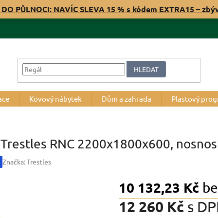
 DO PŮLNOCI: NAVÍC SLEVA 15 % s kódem EXTRA15 – zbý
HLEDAT
ace
Kovový nábytek
Dům a zahrada
Plastový pro
Trestles RNC 2200x1800x600, nosnost 
Značka:
Trestles
10 132,23 Kč
be
12 260 Kč
s D