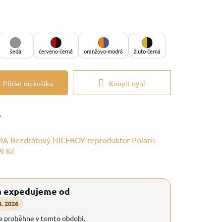
šedá
červeno-černá
oranžovo-modrá
žluto-černá
Přidat do košíku
Koupit nyní
e
A Bezdrátový NICEBOY reproduktor Polaris
9 Kč
a expedujeme od
8. 2026
e proběhne v tomto období.