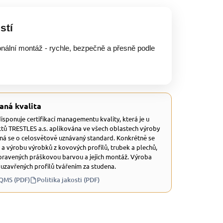
stí
onální montáž - rychle, bezpečně a přesně podle
aná kvalita
 disponuje certifikací managementu kvality, která je u
tů TRESTLES a.s. aplikována ve všech oblastech výroby
dná se o celosvětově uznávaný standard. Konkrétně se
 a výrobu výrobků z kovových profilů, trubek a plechů,
ravených práškovou barvou a jejich montáž. Výroba
 uzavřených profilů tvářením za studena.
 QMS (PDF)
Politika jakosti (PDF)