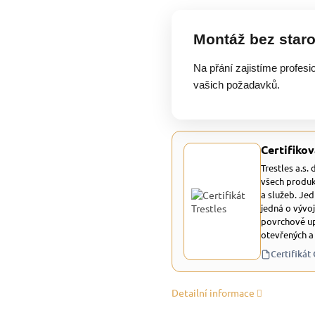
Montáž bez staro
Na přání zajistíme profesi
vašich požadavků.
Certifikov
Trestles a.s.
všech produk
a služeb. Je
jedná o vývoj
povrchově up
otevřených a
Certifikát
Detailní informace