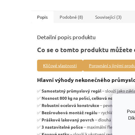
Popis
Podobné (8)
Související (3)
Detailní popis produktu
Co se o tomto produktu můžete 
Klíčové vlastnosti
Porovnání s jinými prod
Hlavní výhody nekonečného průmyslo
✅
Samostatný průmyslový regál
– slouží jako zák
✅
Nosnost 800 kg na polici, celková nosnost regá
✅
Robustní ocelová konstrukce
– pevnost a vysoká 
Pou
✅
Bezšroubová montáž regálu
– rychlé sestavení b
Dík
✅
Práškově lakovaný povrch
– dlouhá životnost a 
✅
3 nastavitelné police
– maximální flexibilita úlo
✅
Kovové patky
– slouží k ukotvení regálu k podlaz