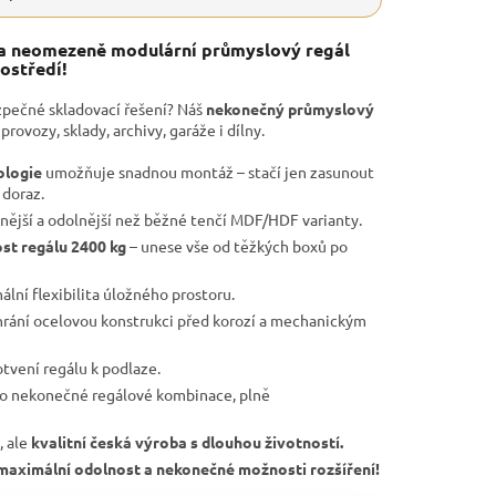
 a neomezeně modulární průmyslový regál
ostředí!
zpečné skladovací řešení? Náš
nekonečný průmyslový
provozy, sklady, archivy, garáže i dílny.
ologie
umožňuje snadnou montáž – stačí jen zasunout
 doraz.
nější a odolnější než běžné tenčí MDF/HDF varianty.
st regálu 2400 kg
– unese vše od těžkých boxů po
lní flexibilita úložného prostoru.
rání ocelovou konstrukci před korozí a mechanickým
otvení regálu k podlaze.
ro nekonečné regálové kombinace, plně
, ale
kvalitní česká výroba s dlouhou životností.
u, maximální odolnost a nekonečné možnosti rozšíření!