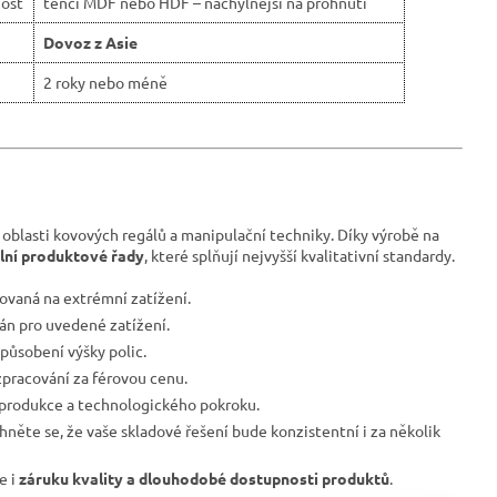
ost
tenčí MDF nebo HDF – náchylnější na prohnutí
Dovoz z Asie
2 roky nebo méně
 oblasti kovových regálů a manipulační techniky. Díky výrobě na
ilní produktové řady
, které splňují nejvyšší kvalitativní standardy.
ovaná na extrémní zatížení.
ván pro uvedené zatížení.
působení výšky polic.
pracování za férovou cenu.
 produkce a technologického pokroku.
hněte se, že vaše skladové řešení bude konzistentní i za několik
le i
záruku kvality a dlouhodobé dostupnosti produktů
.