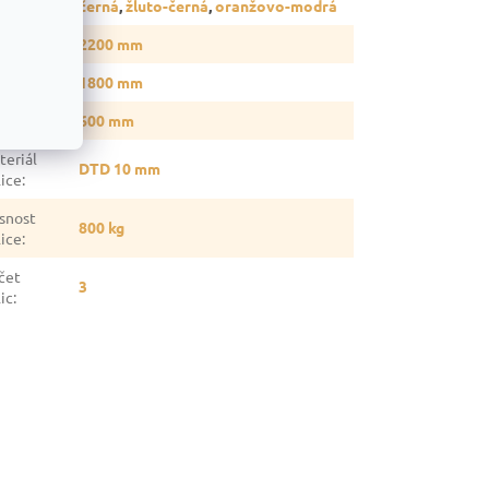
černá
,
žluto-černá
,
oranžovo-modrá
ška
:
2200 mm
ka
:
1800 mm
oubka
:
600 mm
teriál
DTD 10 mm
lice
:
snost
800 kg
lice
:
čet
3
ic
: