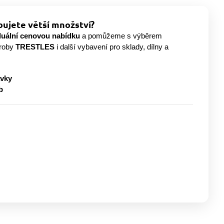
ujete větší množství?
duální cenovou nabídku
a pomůžeme s výběrem
ýroby
TRESTLES
i další vybavení pro sklady, dílny a
ávky
b