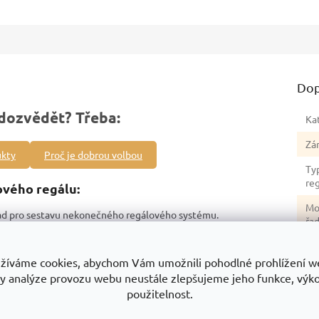
Dop
dozvědět? Třeba:
Ka
Zá
ukty
Proč je dobrou volbou
Ty
re
vého regálu:
Mo
lad pro sestavu nekonečného regálového systému.
řa
lu 2400 kg
– bezpečné skladování objemných i těžkých předmětů.
Hm
stabilita.
žíváme cookies, abychom Vám umožnili pohodlné prohlížení w
ez nutnosti použití nářadí.
No
y analýze provozu webu neustále zlepšujeme jeho funkce, výk
ochrana proti korozi.
re
použitelnost.
žného prostoru.
Ba
e.