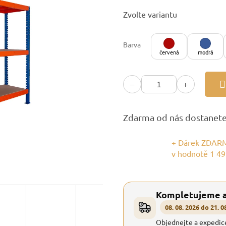
Měrná
Zvolte variantu
cena:
Barva
červená
modrá
−
+
Zdarma od nás dostanet
+ Dárek ZDARM
v hodnotě 1 49
Kompletujeme 
08. 08. 2026 do 21. 0
Objednejte a expedic