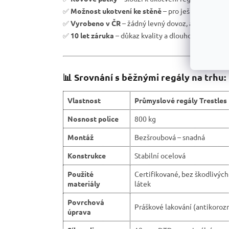
✅
Možnost ukotvení ke stěně
– pro ještě větší be
✅
Vyrobeno v ČR
– žádný levný dovoz, ale podpora 
✅
10 let záruka
– důkaz kvality a dlouhodobé odolno
📊 Srovnání s běžnými regály na trhu:
Vlastnost
Průmyslové regály Trestles
Nosnost police
800 kg
Montáž
Bezšroubová – snadná
Konstrukce
Stabilní ocelová
Použité
Certifikované, bez škodlivých
materiály
látek
Povrchová
Práškové lakování (antikorozn
úprava