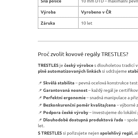
Síla police
10 mm DTD – maximální pevn
Výroba
Vyrobeno v ČR
Záruka
10 let
Proč zvolit kovové regály TRESTLES?
TRESTLES
je
český výrobce
s dlouholetou tradicí v
plně automatizovaných linkách
si udržujeme
stab
📌
Skvělá stabilita
– pevná ocelová konstrukce test
📌
Garantovaná nosnost
– každý regál je certifiko
📌
Perfektní ergonomie
– snadná manipulace a přiz
📌
Bezkonkurenční poměr kvalita/cena
– výborné z
📌
Podpora české výroby
– investujeme do lokální
📌
Dlouhodobě dostupná produktová řada
– spole
let.
S TRESTLES
si pořizujete nejen
spolehlivý regál
, a