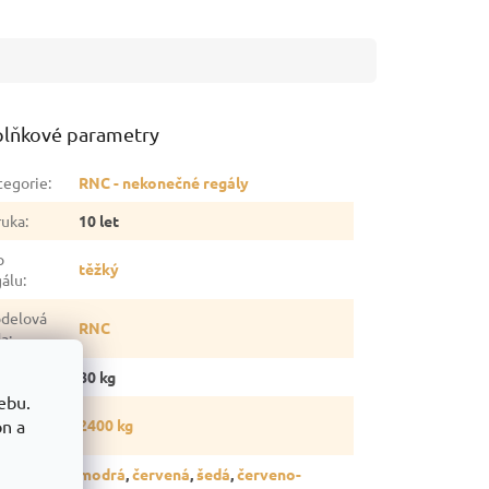
lňkové parametry
tegorie
:
RNC - nekonečné regály
ruka
:
10 let
p
těžký
gálu
:
delová
RNC
da
:
otnost
:
80 kg
ebu.
snost
on a
2400 kg
gálu
:
modrá
,
červená
,
šedá
,
červeno-
rva
: