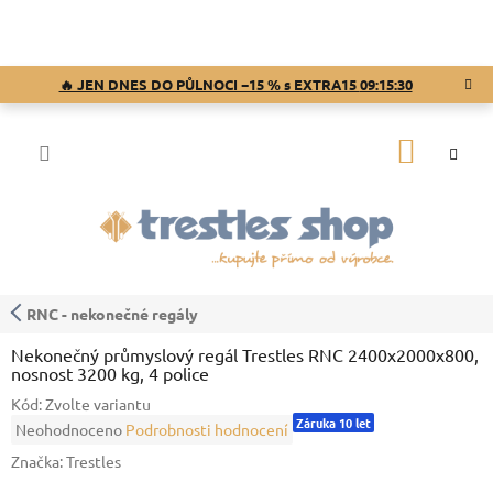
Přejít
na
obsah
🔥 JEN DNES DO PŮLNOCI −15 % s EXTRA15
09:15:29
NÁKUP
KOŠÍK
RNC - nekonečné regály
Nekonečný průmyslový regál Trestles RNC 2400x2000x800,
nosnost 3200 kg, 4 police
Kód:
Zvolte variantu
Záruka 10 let
Průměrné
Neohodnoceno
Podrobnosti hodnocení
hodnocení
Značka:
Trestles
produktu
je