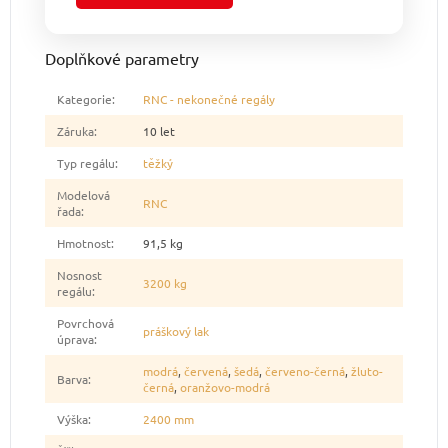
Doplňkové parametry
Kategorie
:
RNC - nekonečné regály
Záruka
:
10 let
Typ regálu
:
těžký
Modelová
RNC
řada
:
Hmotnost
:
91,5 kg
Nosnost
3200 kg
regálu
:
Povrchová
práškový lak
úprava
:
modrá
,
červená
,
šedá
,
červeno-černá
,
žluto-
Barva
:
černá
,
oranžovo-modrá
Výška
:
2400 mm