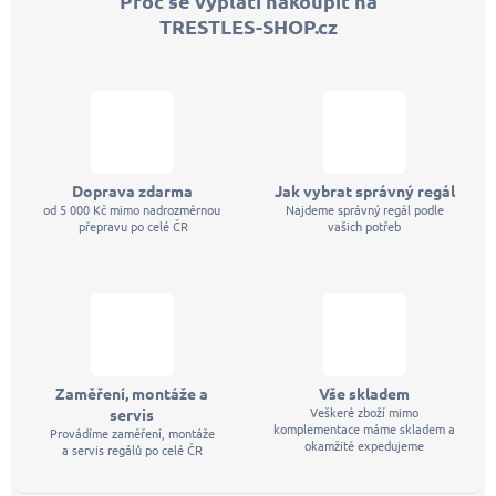
Proč se vyplatí nakoupit na
a
TRESTLES-SHOP.cz
t
í
Doprava zdarma
Jak vybrat správný regál
od 5 000 Kč mimo nadrozměrnou
Najdeme správný regál podle
přepravu po celé ČR
vašich potřeb
Zaměření, montáže a
Vše skladem
Veškeré zboží mimo
servis
komplementace máme skladem a
Provádíme zaměření, montáže
okamžitě expedujeme
a servis regálů po celé ČR