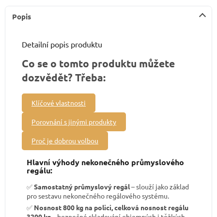
Popis
Detailní popis produktu
Co se o tomto produktu můžete
dozvědět? Třeba:
Klíčové vlastnosti
Porovnání s jinými produkty
Proč je dobrou volbou
Hlavní výhody nekonečného průmyslového
regálu:
✅
Samostatný průmyslový regál
– slouží jako základ
pro sestavu nekonečného regálového systému.
✅
Nosnost 800 kg na polici, celková nosnost regálu
3200 kg
– bezpečné skladování objemných i těžkých