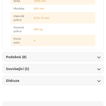
Šířka
:
2000 mm
Hloubka
:
800 mm
Materiál
DTD 10 mm
police
:
Nosnost
800 kg
police
:
Počet
4
polic
:
Podobné (8)
Související (3)
Diskuze