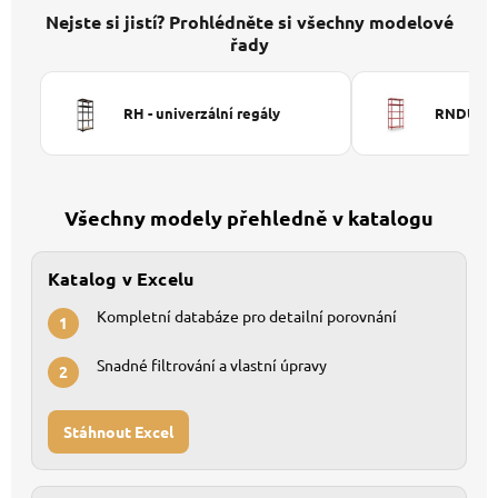
Nejste si jistí? Prohlédněte si všechny modelové
řady
RH - univerzální regály
RNDU-KUI
Všechny modely přehledně v katalogu
Katalog v Excelu
Kompletní databáze pro detailní porovnání
1
Snadné filtrování a vlastní úpravy
2
Stáhnout Excel