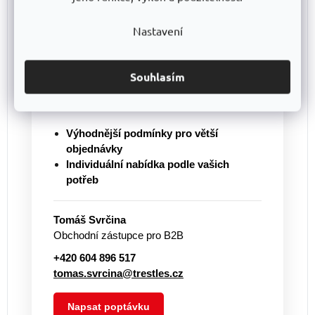
potřebujete větší množství?
Pro větší objednávky vám připravíme
Nastavení
individuální cenovou nabídku
a pomůžeme
s výběrem vhodného řešení. Nabízíme
regály vlastní výroby
TRESTLES
i další
Souhlasím
vybavení pro sklady, dílny a provozy od
ověřených výrobců.
Výhodnější podmínky pro větší
objednávky
Individuální nabídka podle vašich
potřeb
Tomáš Svrčina
Obchodní zástupce pro B2B
+420 604 896 517
tomas.svrcina@trestles.cz
Napsat poptávku