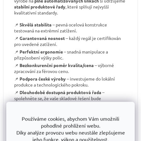
výrobě na
plně automatizovaných linkách
si udržujeme
stabilní produktové řady
, které splňují nejvyšší
kvalitativní standardy.
📌
Skvělá stabilita
– pevná ocelová konstrukce
testovaná na extrémní zatížení.
📌
Garantovaná nosnost
– každý regál je certifikován
pro uvedené zatížení.
📌
Perfektní ergonomie
– snadná manipulace a
přizpůsobení výšky polic.
📌
Bezkonkurenční poměr kvalita/cena
– výborné
zpracování za férovou cenu.
📌
Podpora české výroby
– investujeme do lokální
produkce a technologického pokroku.
📌
Dlouhodobě dostupná produktová řada
–
spolehněte se, že vaše skladové řešení bude
konzistentní i za několik let.
S TRESTLES
si pořizujete nejen
spolehlivý regál
, ale i
záruku kvality a dlouhodobé dostupnosti produktů
.
Používáme cookies, abychom Vám umožnili
pohodlné prohlížení webu.
Díky analýze provozu webu neustále zlepšujeme
Nakupujete pro firmu nebo
jeho funkce, výkon a použitelnost.