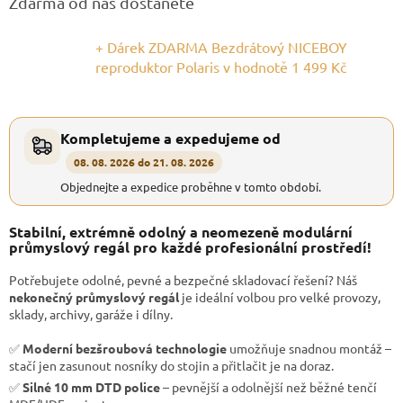
Zdarma od nás dostanete
+ Dárek ZDARMA Bezdrátový NICEBOY
reproduktor Polaris
v hodnotě 1 499 Kč
Kompletujeme a expedujeme od
08. 08. 2026 do 21. 08. 2026
Objednejte a expedice proběhne v tomto období.
Stabilní, extrémně odolný a neomezeně modulární
průmyslový regál pro každé profesionální prostředí!
Potřebujete odolné, pevné a bezpečné skladovací řešení? Náš
nekonečný průmyslový regál
je ideální volbou pro velké provozy,
sklady, archivy, garáže i dílny.
✅
Moderní bezšroubová technologie
umožňuje snadnou montáž –
stačí jen zasunout nosníky do stojin a přitlačit je na doraz.
✅
Silné 10 mm DTD police
– pevnější a odolnější než běžné tenčí