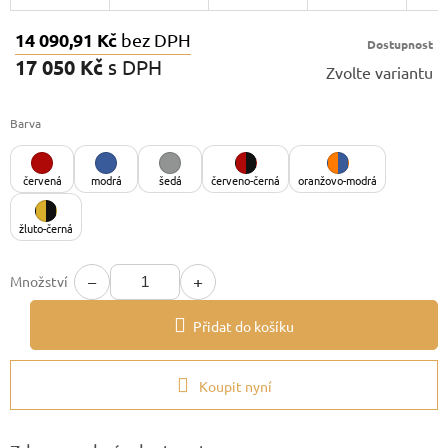
14 090,91 Kč
bez DPH
Dostupnost
17 050 Kč
s DPH
Zvolte variantu
Měrná
cena:
Barva
červená
modrá
šedá
červeno-černá
oranžovo-modrá
žluto-černá
−
+
Množství
Přidat do košíku
Koupit nyní