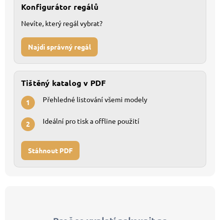
Konfigurátor regálů
Nevíte, který regál vybrat?
Najdi správný regál
Tištěný katalog v PDF
Přehledné listování všemi modely
1
Ideální pro tisk a offline použití
2
Stáhnout PDF
Z
á
p