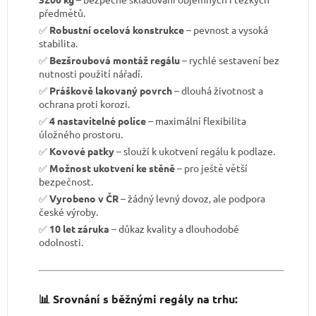
předmětů.
✅
Robustní ocelová konstrukce
– pevnost a vysoká
stabilita.
✅
Bezšroubová montáž regálu
– rychlé sestavení bez
nutnosti použití nářadí.
✅
Práškově lakovaný povrch
– dlouhá životnost a
ochrana proti korozi.
✅
4 nastavitelné police
– maximální flexibilita
úložného prostoru.
✅
Kovové patky
– slouží k ukotvení regálu k podlaze.
✅
Možnost ukotvení ke stěně
– pro ještě větší
bezpečnost.
✅
Vyrobeno v ČR
– žádný levný dovoz, ale podpora
české výroby.
✅
10 let záruka
– důkaz kvality a dlouhodobé
odolnosti.
📊 Srovnání s běžnými regály na trhu: