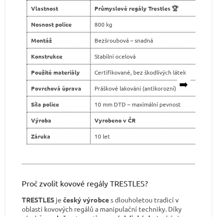
Vlastnost
Průmyslové regály Trestles 🏆
Levn
Nosnost police
800 kg
400 
Montáž
Bezšroubová – snadná
Šroub
Konstrukce
Stabilní ocelová
Slabš
Použité materiály
Certifikované, bez škodlivých látek
Neja
➡️
Povrchová úprava
Práškové lakování (antikorozní)
Levné
Síla police
10 mm DTD – maximální pevnost
tenčí
Výroba
Vyrobeno v ČR
Dovo
Záruka
10 let
2 ro
Proč zvolit kovové regály TRESTLES?
TRESTLES
je
český výrobce
s dlouholetou tradicí v
oblasti kovových regálů a manipulační techniky. Díky