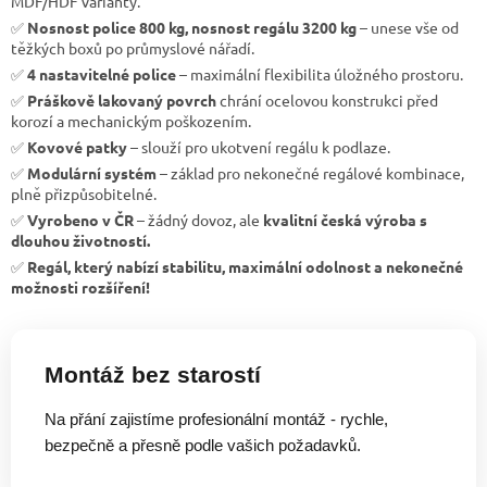
MDF/HDF varianty.
✅
Nosnost police 800 kg, nosnost regálu 3200 kg
– unese vše od
těžkých boxů po průmyslové nářadí.
✅
4 nastavitelné police
– maximální flexibilita úložného prostoru.
✅
Práškově lakovaný povrch
chrání ocelovou konstrukci před
korozí a mechanickým poškozením.
✅
Kovové patky
– slouží pro ukotvení regálu k podlaze.
✅
Modulární systém
– základ pro nekonečné regálové kombinace,
plně přizpůsobitelné.
✅
Vyrobeno v ČR
– žádný dovoz, ale
kvalitní česká výroba s
dlouhou životností.
✅
Regál, který nabízí stabilitu, maximální odolnost a nekonečné
možnosti rozšíření!
Montáž bez starostí
Na přání zajistíme profesionální montáž - rychle,
bezpečně a přesně podle vašich požadavků.