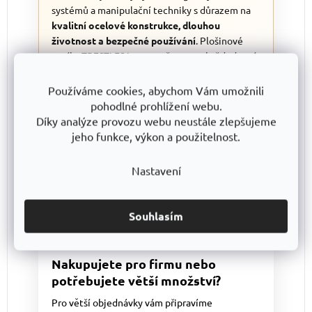
systémů a manipulační techniky s důrazem na
kvalitní ocelové konstrukce, dlouhou
životnost a bezpečné používání
. Plošinové
vozíky TRESTLES jsou navrženy pro každodenní
provoz ve skladech, dílnách, výrobě, obchodech
i logistice a vyvíjeny tak, aby nabídly
stabilitu,
Používáme cookies, abychom Vám umožnili
snadnou ovladatelnost a pohodlnou
pohodlné prohlížení webu.
manipulaci s nákladem
.
Díky analýze provozu webu neustále zlepšujeme
jeho funkce, výkon a použitelnost.
Výrobky TRESTLES jsou zhotovovány s
maximálním důrazem na precizní zpracování a
Nastavení
průběžnou kontrolu kvality, díky čemuž se na
svůj plošinový vozík můžete spolehnout i v
náročnějších provozních podmínkách.
Souhlasím
Nakupujete pro firmu nebo
potřebujete větší množství?
Pro větší objednávky vám připravíme