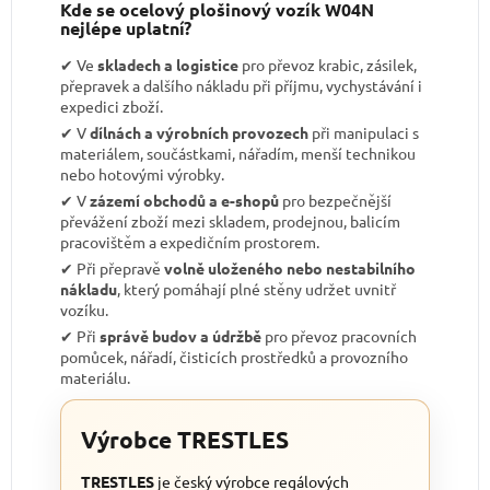
Kde se ocelový plošinový vozík W04N
nejlépe uplatní?
✔︎ Ve
skladech a logistice
pro převoz krabic, zásilek,
přepravek a dalšího nákladu při příjmu, vychystávání i
expedici zboží.
✔︎ V
dílnách a výrobních provozech
při manipulaci s
materiálem, součástkami, nářadím, menší technikou
nebo hotovými výrobky.
✔︎ V
zázemí obchodů a e-shopů
pro bezpečnější
převážení zboží mezi skladem, prodejnou, balicím
pracovištěm a expedičním prostorem.
✔︎ Při přepravě
volně uloženého nebo nestabilního
nákladu
, který pomáhají plné stěny udržet uvnitř
vozíku.
✔︎ Při
správě budov a údržbě
pro převoz pracovních
pomůcek, nářadí, čisticích prostředků a provozního
materiálu.
Výrobce TRESTLES
TRESTLES
je český výrobce regálových