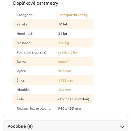
Doplňkové parametry
Kategorie
:
Transportní vozíky
Záruka
:
10 let
Hmotnost
:
31 kg
Nosnost
:
250 kg
Povrchová úprava
:
práškový lak
Barva
:
modrá
Výška
:
903 mm
Šířka
:
1132 mm
Hloubka
:
509 mm
Kola
:
otočná (2 s brzdou)
Rozměr ložné plochy
:
940 x 435 mm
Podobné (8)