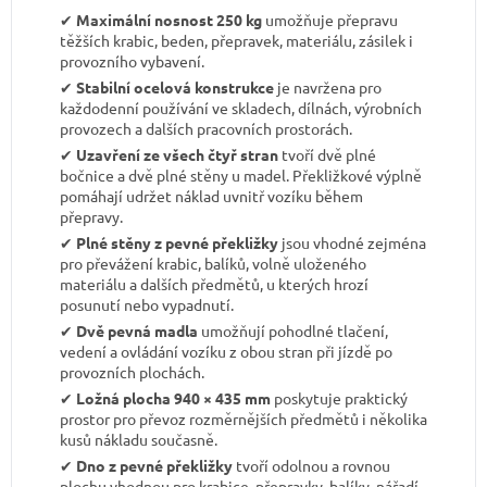
✔︎
Maximální nosnost 250 kg
umožňuje přepravu
těžších krabic, beden, přepravek, materiálu, zásilek i
provozního vybavení.
✔︎
Stabilní ocelová konstrukce
je navržena pro
každodenní používání ve skladech, dílnách, výrobních
provozech a dalších pracovních prostorách.
✔︎
Uzavření ze všech čtyř stran
tvoří dvě plné
bočnice a dvě plné stěny u madel. Překližkové výplně
pomáhají udržet náklad uvnitř vozíku během
přepravy.
✔︎
Plné stěny z pevné překližky
jsou vhodné zejména
pro převážení krabic, balíků, volně uloženého
materiálu a dalších předmětů, u kterých hrozí
posunutí nebo vypadnutí.
✔︎
Dvě pevná madla
umožňují pohodlné tlačení,
vedení a ovládání vozíku z obou stran při jízdě po
provozních plochách.
✔︎
Ložná plocha 940 × 435 mm
poskytuje praktický
prostor pro převoz rozměrnějších předmětů i několika
kusů nákladu současně.
✔︎
Dno z pevné překližky
tvoří odolnou a rovnou
plochu vhodnou pro krabice, přepravky, balíky, nářadí,