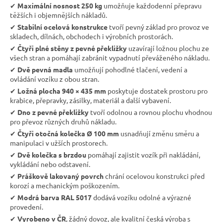
✔︎
Maximální nosnost 250 kg
umožňuje každodenní přepravu
těžších i objemnějších nákladů.
✔︎
Stabilní ocelová konstrukce
tvoří pevný základ pro provoz ve
skladech, dílnách, obchodech i výrobních prostorách.
✔︎
Čtyři plné stěny z pevné překližky
uzavírají ložnou plochu ze
všech stran a pomáhají zabránit vypadnutí převáženého nákladu.
✔︎
Dvě pevná madla
umožňují pohodlné tlačení, vedení a
ovládání vozíku z obou stran.
✔︎
Ložná plocha 940 × 435 mm
poskytuje dostatek prostoru pro
krabice, přepravky, zásilky, materiál a další vybavení.
✔︎
Dno z pevné překližky
tvoří odolnou a rovnou plochu vhodnou
pro převoz různých druhů nákladu.
✔︎
Čtyři otočná kolečka Ø 100 mm
usnadňují změnu směru a
manipulaci v užších prostorech.
✔︎
Dvě kolečka s brzdou
pomáhají zajistit vozík při nakládání,
vykládání nebo odstavení.
✔︎
Práškově lakovaný povrch
chrání ocelovou konstrukci před
korozí a mechanickým poškozením.
✔︎
Modrá barva RAL 5017
dodává vozíku odolné a výrazné
provedení.
✔︎
Vyrobeno v ČR
, žádný dovoz, ale kvalitní česká výroba s