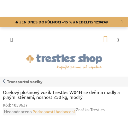
Přejít
na
obsah
🔥 JEN DNES DO PŮLNOCI −15 % s NEDELI15
12:04:48
NÁKUP
KOŠÍK
Transportní vozíky
Ocelový plošinový vozík Trestles W04N se dvěma madly a
plnými stěnami, nosnost 250 kg, modrý
Kód:
1059637
Značka:
Trestles
Průměrné
Neohodnoceno
Podrobnosti hodnocení
hodnocení
produktu
je