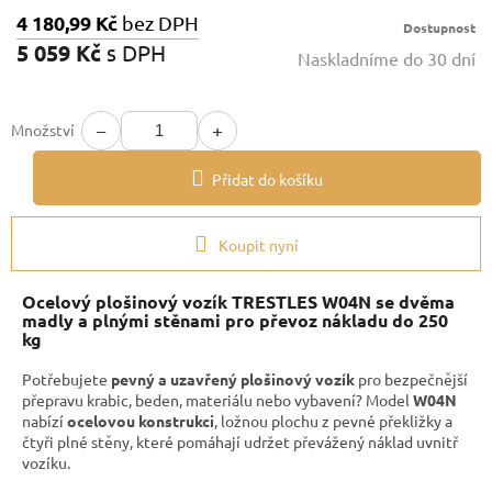
4 180,99 Kč
bez DPH
Dostupnost
5 059 Kč
s DPH
Naskladníme do 30 dní
Měrná
cena:
−
+
Množství
Přidat do košíku
Koupit nyní
Ocelový plošinový vozík TRESTLES W04N se dvěma
madly a plnými stěnami pro převoz nákladu do 250
kg
Potřebujete
pevný a uzavřený plošinový vozík
pro bezpečnější
přepravu krabic, beden, materiálu nebo vybavení? Model
W04N
nabízí
ocelovou konstrukci
, ložnou plochu z pevné překližky a
čtyři plné stěny, které pomáhají udržet převážený náklad uvnitř
vozíku.