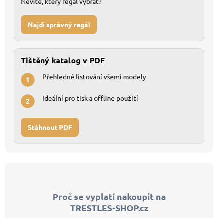
Nevíte, který regál vybrat?
Najdi správný regál
Tištěný katalog v PDF
Přehledné listování všemi modely
1
Ideální pro tisk a offline použití
2
Stáhnout PDF
Z
á
p
Proč se vyplatí nakoupit na
a
TRESTLES-SHOP.cz
t