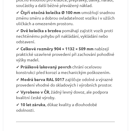
součástky a další běžně převážený náklad.
✔︎
Čtyři otočná kolečka Ø 100 mm
umožňují snadnou
změnu směru a dobrou ovladatelnost vozíku i v užších
uličkách a omezeném prostoru.
✔︎
Dvě kolečka s brzdou
pomáhají zajistit vozík proti
nechtěnému pohybu při nakládání, vykládání nebo
odstavení.
✔︎
Celkové rozměry 904 × 1132 × 509 mm
nabízejí
praktické uzavřené provedení při zachování pohodlné
výšky madel.
✔︎
Práškově lakovaný povrch
chrání ocelovou
konstrukci před korozí a mechanickým poškozením.
✔︎
Modrá barva RAL 5017
zajišťuje odolné a výrazné
provedení vhodné do skladových i výrobních prostor.
✔︎
Vyrobeno v ČR
, žádný levný dovoz, ale podpora
kvalitní české výroby.
✔︎
10 let záruka
, důkaz kvality a dlouhodobé
odolnosti.