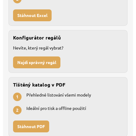
Stáhnout Excel
Konfigurátor regálů
Nevíte, který regál vybrat?
Najdi správný regál
Tištěný katalog v PDF
Přehledné listování všemi modely
1
Ideální pro tisk a offline použití
2
Stáhnout PDF