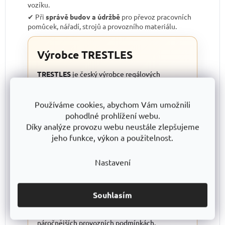
vozíku.
✔︎ Při
správě budov a údržbě
pro převoz pracovních
pomůcek, nářadí, strojů a provozního materiálu.
Výrobce TRESTLES
TRESTLES
je český výrobce regálových
systémů a manipulační techniky s důrazem na
kvalitní ocelové konstrukce, dlouhou
Používáme cookies, abychom Vám umožnili
životnost a bezpečné používání
. Plošinové
pohodlné prohlížení webu.
vozíky TRESTLES jsou navrženy pro každodenní
Díky analýze provozu webu neustále zlepšujeme
provoz ve skladech, dílnách, výrobě, obchodech
jeho funkce, výkon a použitelnost.
i logistice a vyvíjeny tak, aby nabídly
stabilitu,
snadnou ovladatelnost a pohodlnou
Nastavení
manipulaci s nákladem
.
Výrobky TRESTLES jsou zhotovovány s
maximálním důrazem na precizní zpracování a
Souhlasím
průběžnou kontrolu kvality, díky čemuž se na
svůj plošinový vozík můžete spolehnout i v
náročnějších provozních podmínkách.