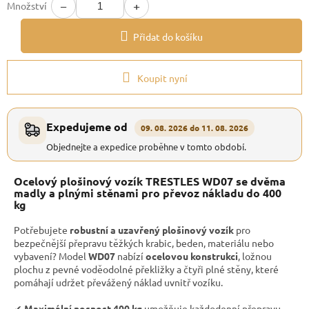
−
+
Množství
Přidat do košíku
Koupit nyní
Expedujeme od
09. 08. 2026 do 11. 08. 2026
Objednejte a expedice proběhne v tomto období.
Ocelový plošinový vozík TRESTLES WD07 se dvěma
madly a plnými stěnami pro převoz nákladu do 400
kg
Potřebujete
robustní a uzavřený plošinový vozík
pro
bezpečnější přepravu těžkých krabic, beden, materiálu nebo
vybavení? Model
WD07
nabízí
ocelovou konstrukci
, ložnou
plochu z pevné voděodolné překližky a čtyři plné stěny, které
pomáhají udržet převážený náklad uvnitř vozíku.
✔︎
Maximální nosnost 400 kg
umožňuje každodenní přepravu