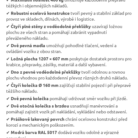
těžkých i objemnějších nákladů.
✔︎
Robustní ocelová konstrukce
tvoří pevný a stabilní základ pro
provoz ve skladech, dílnách, výrobě i logistice.
✔︎
Čtyři plné stěny z voděodolné překližky
uzavírají ložnou
plochu ze všech stran a pomáhají zabránit vypadnutí
převáženého nákladu.
✔︎
Dvě pevná madla
umožňují pohodlné tlačení, vedení a
ovládání vozíku z obou stran.
✔︎
Ložná plocha 1207 × 607 mm
poskytuje dostatek prostoru pro
krabice, přepravky, zásilky, materiál a další vybavení.
✔︎
Dno z pevné voděodolné překližky
tvoří odolnou a rovnou
plochu vhodnou pro každodenní převoz různých druhů nákladu.
✔︎
Čtyři kolečka Ø 160 mm
zajišťují stabilní pojezd i při přepravě
těžšího nákladu.
✔︎
Dvě pevná kolečka
pomáhají udržovat směr vozíku při jízdě.
✔︎
Dvě otočná kolečka s brzdou
usnadňují manévrování a
pomáhají zajistit vozík při nakládání, vykládání nebo odstavení.
✔︎
Práškově lakovaný povrch
chrání ocelovou konstrukci před
korozí a mechanickým poškozením.
✔︎
Modrá barva RAL 5017
dodává vozíku odolné a výrazné
provedení.