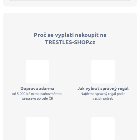
Z
á
p
Proč se vyplatí nakoupit na
a
TRESTLES-SHOP.cz
t
í
Doprava zdarma
Jak vybrat správný regál
od 5 000 Kč mimo nadrozměrnou
Najdeme správný regál podle
přepravu po celé ČR
vašich potřeb