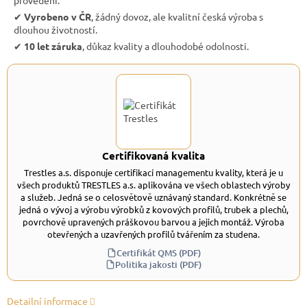
✔︎
Vyrobeno v ČR
, žádný dovoz, ale kvalitní česká výroba s
dlouhou životností.
✔︎
10 let záruka
, důkaz kvality a dlouhodobé odolnosti.
Certifikovaná kvalita
Trestles a.s. disponuje certifikací managementu kvality, která je u
všech produktů TRESTLES a.s. aplikována ve všech oblastech výroby
a služeb. Jedná se o celosvětově uznávaný standard. Konkrétně se
jedná o vývoj a výrobu výrobků z kovových profilů, trubek a plechů,
povrchově upravených práškovou barvou a jejich montáž. Výroba
otevřených a uzavřených profilů tvářením za studena.
Certifikát QMS (PDF)
Politika jakosti (PDF)
Detailní informace