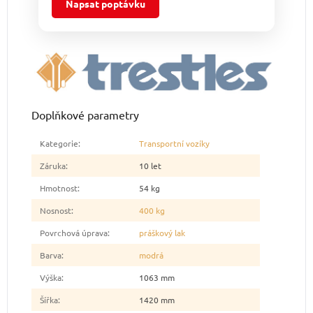
Napsat poptávku
Doplňkové parametry
Kategorie
:
Transportní vozíky
Záruka
:
10 let
Hmotnost
:
54 kg
Nosnost
:
400 kg
Povrchová úprava
:
práškový lak
Barva
:
modrá
Výška
:
1063 mm
Šířka
:
1420 mm