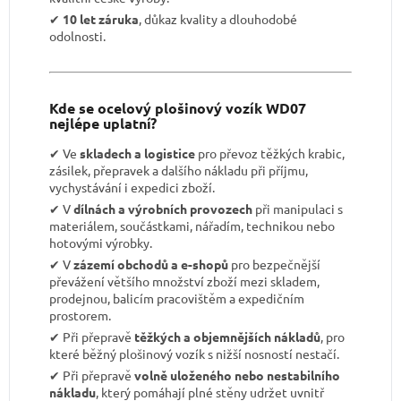
✔︎
10 let záruka
, důkaz kvality a dlouhodobé
odolnosti.
Kde se ocelový plošinový vozík WD07
nejlépe uplatní?
✔︎ Ve
skladech a logistice
pro převoz těžkých krabic,
zásilek, přepravek a dalšího nákladu při příjmu,
vychystávání i expedici zboží.
✔︎ V
dílnách a výrobních provozech
při manipulaci s
materiálem, součástkami, nářadím, technikou nebo
hotovými výrobky.
✔︎ V
zázemí obchodů a e-shopů
pro bezpečnější
převážení většího množství zboží mezi skladem,
prodejnou, balicím pracovištěm a expedičním
prostorem.
✔︎ Při přepravě
těžkých a objemnějších nákladů
, pro
které běžný plošinový vozík s nižší nosností nestačí.
✔︎ Při přepravě
volně uloženého nebo nestabilního
nákladu
, který pomáhají plné stěny udržet uvnitř