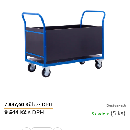
0,0
z
5
hvězdiček.
7 887,60 Kč
bez DPH
Dostupnost
9 544 Kč
s DPH
(5 ks)
Skladem
Měrná
cena: