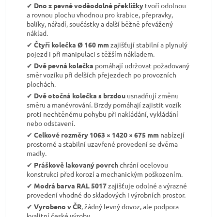
✔︎
Dno z pevné voděodolné překližky
tvoří odolnou
a rovnou plochu vhodnou pro krabice, přepravky,
balíky, nářadí, součástky a další běžně převážený
náklad.
✔︎
Čtyři kolečka Ø 160 mm
zajišťují stabilní a plynulý
pojezd i při manipulaci s těžším nákladem.
✔︎
Dvě pevná kolečka
pomáhají udržovat požadovaný
směr vozíku při delších přejezdech po provozních
plochách.
✔︎
Dvě otočná kolečka s brzdou
usnadňují změnu
směru a manévrování. Brzdy pomáhají zajistit vozík
proti nechtěnému pohybu při nakládání, vykládání
nebo odstavení.
✔︎
Celkové rozměry 1063 × 1420 × 675 mm
nabízejí
prostorné a stabilní uzavřené provedení se dvěma
madly.
✔︎
Práškově lakovaný povrch
chrání ocelovou
konstrukci před korozí a mechanickým poškozením.
✔︎
Modrá barva RAL 5017
zajišťuje odolné a výrazné
provedení vhodné do skladových i výrobních prostor.
✔︎
Vyrobeno v ČR
, žádný levný dovoz, ale podpora
kvalitní české výroby.