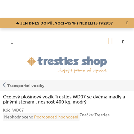
Přejít
na
obsah
🔥 JEN DNES DO PŮLNOCI −15 % s NEDELI15
19:28:36
NÁKUP
KOŠÍK
Transportní vozíky
Ocelový plošinový vozík Trestles WD07 se dvěma madly a
plnými stěnami, nosnost 400 kg, modrý
Kód:
WD07
Značka:
Trestles
Průměrné
Neohodnoceno
Podrobnosti hodnocení
hodnocení
produktu
je