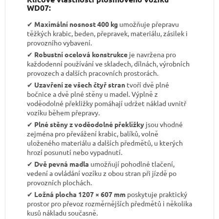
WD07:
✔︎
Maximální nosnost 400 kg
umožňuje přepravu
těžkých krabic, beden, přepravek, materiálu, zásilek i
provozního vybavení.
✔︎
Robustní ocelová konstrukce
je navržena pro
každodenní používání ve skladech, dílnách, výrobních
provozech a dalších pracovních prostorách.
✔︎
Uzavření ze všech čtyř stran
tvoří dvě plné
bočnice a dvě plné stěny u madel. Výplně z
voděodolné překližky pomáhají udržet náklad uvnitř
vozíku během přepravy.
✔︎
Plné stěny z voděodolné překližky
jsou vhodné
zejména pro převážení krabic, balíků, volně
uloženého materiálu a dalších předmětů, u kterých
hrozí posunutí nebo vypadnutí.
✔︎
Dvě pevná madla
umožňují pohodlné tlačení,
vedení a ovládání vozíku z obou stran při jízdě po
provozních plochách.
✔︎
Ložná plocha 1207 × 607 mm
poskytuje praktický
prostor pro převoz rozměrnějších předmětů i několika
kusů nákladu současně.