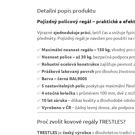
Detailní popis produktu
Pojízdný policový regál – praktické a efekt
Výrazně
zjednodušuje práci
, šetří čas a snižuje f
předměty. Pojízdný regál je navržen pro použití na 
✅
Maximální nosnost regálu – 150 kg
, vhodný pro 
✅
Nosnost police – až 30 kg
, bezpečná podpora pro
✅
Robustní ocelová konstrukce
zajišťuje pevnost a
✅
Práškově lakovaný povrch
pro dlouhou životnost
✅
Barva – černá RAL9005
✅
5 nastavitelných polic
poskytuje maximální flexi
✅
4 otočná kolečka
s průměrem 100 mm, dvě z nich
✅
10 let záruka
– důkaz kvality a dlouhodobé odolno
✅
Vyrobeno v ČR
– žádný levný dovoz, ale podpora
Proč zvolit kovové regály TRESTLES?
TRESTLES
je
český výrobce
s dlouholetou tradicí v