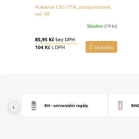
Rukavice CXS CITA, protipořezové,
vel. 08
Skladem
(19 ks)
85,95 Kč
bez DPH
104 Kč
s DPH
Do košíku
‹
RH - univerzální regály
RND