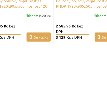
ý policový regál Trestles
Pojízdný policový regál Trestl
920x905x505, nosnost 120
RNDP 1920x905x505, nosnos
olice, černý
kg, 4 police, šedý
Skladem
(>20 ks)
Skladem
95 Kč
bez
2 585,95 Kč
bez
DPH
Kč
s DPH
3 129 Kč
s DPH
Do košíku
Do 