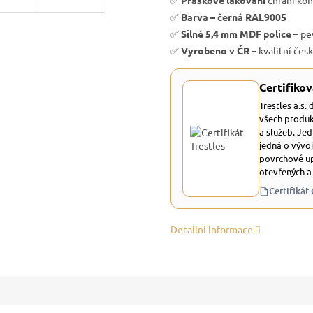
✅
Práškové lakování
chrání kon
✅
Barva – černá RAL9005
✅
Silné 5,4 mm MDF police
– pe
✅
Vyrobeno v ČR
– kvalitní čes
Certifikov
Trestles a.s.
všech produk
a služeb. Je
jedná o vývoj
povrchově up
otevřených a
Certifikát
Detailní informace