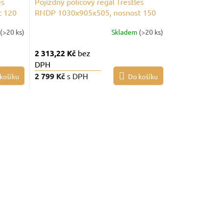
es
Pojízdný policový regál Trestles
t 120
RNDP 1030x905x505, nosnost 150
kg, 3 police, černý
(>20 ks)
Skladem
(>20 ks)
2 313,22 Kč
bez
DPH
2 799 Kč
s DPH
košíku
Do košíku