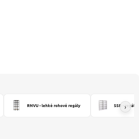
›
RNVU - lehké rohové regály
SSR - regály