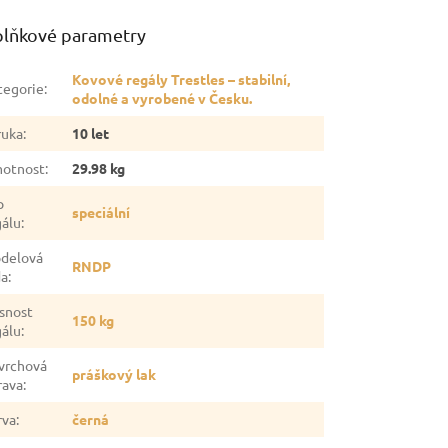
lňkové parametry
Kovové regály Trestles – stabilní,
tegorie
:
odolné a vyrobené v Česku.
ruka
:
10 let
otnost
:
29.98 kg
p
speciální
gálu
:
delová
RNDP
da
:
snost
150 kg
gálu
:
vrchová
práškový lak
rava
:
rva
:
černá