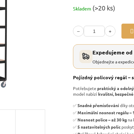
Měrná
(>20 ks)
Skladem
cena:
−
+
Expedujeme od
Objednejte a expedic
Pojízdný policový regál – s
Potřebujete
praktický a odolný
model nabízí
kvalitní, bezpečné
✅
Snadné přemisťování
díky ot
✅
Maximální nosnost regálu – 
✅
Nosnost police – až 30 kg
na 
✅
5 nastavitelných polic
poskyt