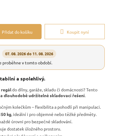
Přidat do košíku
Koupit nyní
07. 08. 2026 do 11. 08. 2026
e proběhne v tomto období.
tabilní a spolehlivý.
 regál
do dílny, garáže, skladu či domácnosti? Tento
 a dlouhodobě udržitelné skladovací řešení
.
očným kolečkům – flexibilita a pohodlí při manipulaci.
150 kg
, ideální i pro objemné nebo těžké předměty.
každé úrovni pro bezpečné skladování.
uje dostatek úložného prostoru.