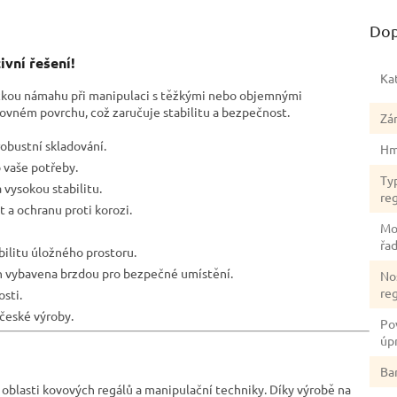
Dop
ivní řešení!
Ka
yzickou námahu při manipulaci s těžkými nebo objemnými
rovném povrchu, což zaručuje stabilitu a bezpečnost.
Zá
robustní skladování.
Hm
 vaše potřeby.
Ty
 vysokou stabilitu.
re
 a ochranu proti korozi.
Mo
řa
bilitu úložného prostoru.
 vybavena brzdou pro bezpečné umístění.
No
re
sti.
 české výroby
.
Po
úp
Ba
 oblasti kovových regálů a manipulační techniky. Díky výrobě na