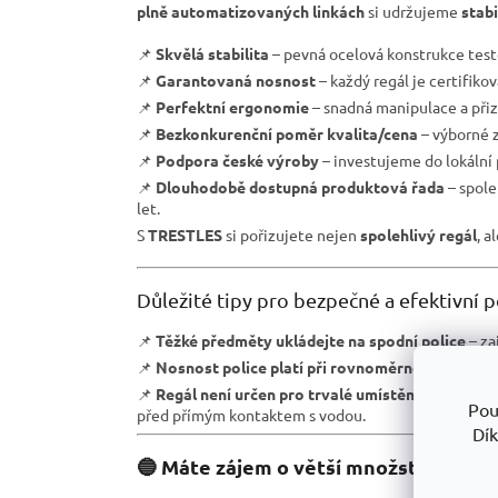
plně automatizovaných linkách
si udržujeme
stab
📌
Skvělá stabilita
– pevná ocelová konstrukce test
📌
Garantovaná nosnost
– každý regál je certifiko
📌
Perfektní ergonomie
– snadná manipulace a přiz
📌
Bezkonkurenční poměr kvalita/cena
– výborné z
📌
Podpora české výroby
– investujeme do lokální
📌
Dlouhodobě dostupná produktová řada
– spole
let.
S
TRESTLES
si pořizujete nejen
spolehlivý regál
, a
Důležité tipy pro bezpečné a efektivní p
📌
Těžké předměty ukládejte na spodní police
– zaj
📌
Nosnost police platí při rovnoměrném rozlože
📌
Regál není určen pro trvalé umístění ve vlhkém
Pou
před přímým kontaktem s vodou.
Dík
🔵 Máte zájem o větší množství regál