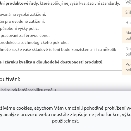
Vý
ilní produktové řady
, které splňují nejvyšší kvalitativní standardy.
Šíř
ovaná na vysoké zatížení.
ván pro uvedené zatížení.
Hl
působení výšky polic.
Ma
pracování za férovou cenu.
po
 produkce a technologického pokroku.
No
hněte se, že vaše skladové řešení bude konzistentní i za několik
po
le i
záruku kvality a dlouhodobé dostupnosti produktů
.
Po
pol
oužívání:
istíte tak lepší stabilitu regálu.
ní hmotnosti
– zamezíte tak nežádoucímu prohnutí polic.
 prostředí
– pokud obsahuje MDF police, doporučujeme jej chránit
žíváme cookies, abychom Vám umožnili pohodlné prohlížení w
y analýze provozu webu neustále zlepšujeme jeho funkce, výk
použitelnost.
ů?