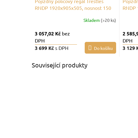
Pojízdný policový regál Trestles
Pojízdn
RNDP 1920x905x505, nosnost 150
RNDP 1
kg, 5 polic, šedý
kg, 4 p
Skladem
(>20 ks)
3 057,02 Kč
bez
2 585,
DPH
DPH
3 699 Kč
s DPH
3 129 
Do košíku
Související produkty