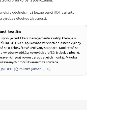
strukci před korozí a poškozením.
vnější a odolnější než běžné tenčí HDF varianty.
ká výroba s dlouhou životností.
aná kvalita
 disponuje certifikací managementu kvality, která je u
tů TRESTLES a.s. aplikována ve všech oblastech výroby
dná se o celosvětově uznávaný standard. Konkrétně se
 a výrobu výrobků z kovových profilů, trubek a plechů,
ravených práškovou barvou a jejich montáž. Výroba
 uzavřených profilů tvářením za studena.
 QMS (PDF)
Politika jakosti (PDF)