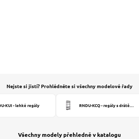
Nejste si jistí? Prohlédněte si všechny modelové řady
U-KUI - lehké regály
RNDU-KCQ - regály s drátěnými koši
Všechny modely přehledně v katalogu