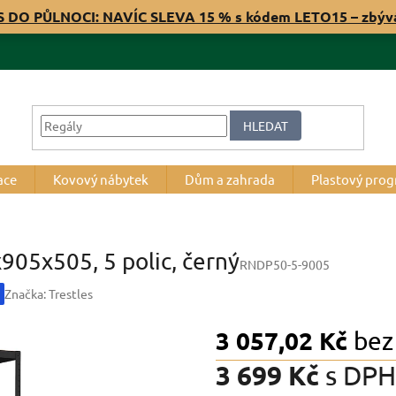
S DO PŮLNOCI: NAVÍC SLEVA 15 % s kódem LETO15 – zbý
HLEDAT
ace
Kovový nábytek
Dům a zahrada
Plastový pro
905x505, 5 polic, černý
RNDP50-5-9005
Značka:
Trestles
3 057,02 Kč
bez
3 699 Kč
s DPH