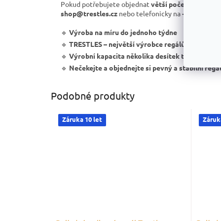
Pokud potřebujete objednat
větší počet regálů
, k
shop@trestles.cz
nebo telefonicky na
+420 603 95
🔹
Výroba na míru do jednoho týdne
🔹
TRESTLES – největší výrobce regálů v Evropě
🔹
Výrobní kapacita několika desítek tisíc regálů
🔹
Nečekejte a objednejte si pevný a stabilní regál
Podobné produkty
Záruka 10 let
Záruka