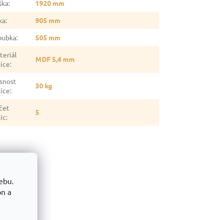
ška
:
1920 mm
ka
:
905 mm
oubka
:
505 mm
teriál
MDF 5,4 mm
lice
:
snost
30 kg
lice
:
čet
5
ic
:
ebu.
on a