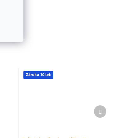
Záruka 10 let
Další
produkt