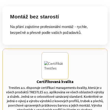
Montáž bez starostí
Na přání zajistíme profesionální montáž - rychle,
bezpečně a přesně podle vašich požadavků.
Certifikovaná kvalita
Trestles a.s. disponuje certifikací managementu kvality, která je u
všech produktů TRESTLES a.s. aplikována ve všech oblastech výroby
a služeb. Jedná se o celosvětově uznávaný standard. Konkrétně se
jedná o vývoj a výrobu výrobků z kovových profilů, trubek a plechů,
povrchově upravených práškovou barvou a jejich montáž. Výroba
otevřených a uzavřených profilů tvářením za studena.