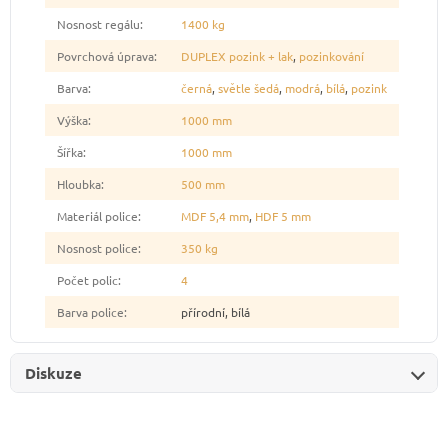
Nosnost regálu
:
1400 kg
Povrchová úprava
:
DUPLEX pozink + lak
,
pozinkování
Barva
:
černá
,
světle šedá
,
modrá
,
bílá
,
pozink
Výška
:
1000 mm
Šířka
:
1000 mm
Hloubka
:
500 mm
Materiál police
:
MDF 5,4 mm
,
HDF 5 mm
Nosnost police
:
350 kg
Počet polic
:
4
Barva police
:
přírodní, bílá
Diskuze