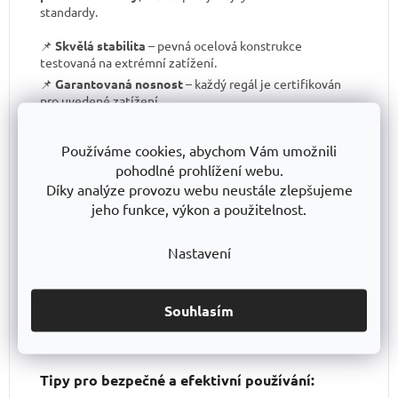
standardy.
📌
Skvělá stabilita
– pevná ocelová konstrukce
testovaná na extrémní zatížení.
📌
Garantovaná nosnost
– každý regál je certifikován
pro uvedené zatížení.
📌
Perfektní ergonomie
– snadná manipulace a
přizpůsobení výšky polic.
Používáme cookies, abychom Vám umožnili
📌
Bezkonkurenční poměr kvalita/cena
– výborné
pohodlné prohlížení webu.
zpracování za férovou cenu.
Díky analýze provozu webu neustále zlepšujeme
📌
Podpora české výroby
– investujeme do lokální
jeho funkce, výkon a použitelnost.
produkce a technologického pokroku.
📌
Dlouhodobě dostupná produktová řada
–
Nastavení
spolehněte se, že vaše skladové řešení bude
konzistentní i za několik let.
S TRESTLES
si pořizujete nejen
spolehlivý regál
, ale i
záruku kvality a dlouhodobé dostupnosti produktů
.
Souhlasím
Tipy pro bezpečné a efektivní používání: