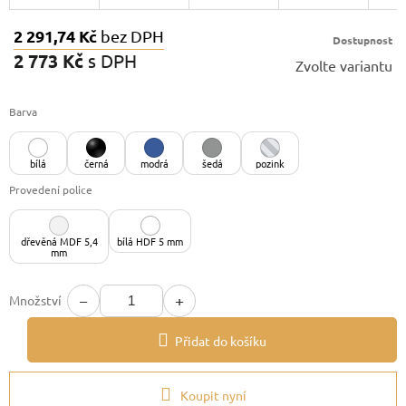
2 291,74 Kč
bez DPH
Dostupnost
2 773 Kč
s DPH
Zvolte variantu
Měrná
cena:
Barva
bílá
černá
modrá
šedá
pozink
Provedení police
dřevěná MDF 5,4
bílá HDF 5 mm
mm
−
+
Množství
Přidat do košíku
Koupit nyní