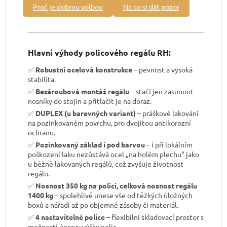
Proč je dobrou volbou
Na co si dát pozor
Hlavní výhody policového regálu RH:
✅
Robustní ocelová konstrukce
– pevnost a vysoká
stabilita.
✅
Bezšroubová montáž regálu
– stačí jen zasunout
nosníky do stojin a přitlačit je na doraz.
✅
DUPLEX (u barevných variant)
– práškové lakování
na pozinkovaném povrchu, pro dvojitou antikorozní
ochranu.
✅
Pozinkovaný základ i pod barvou
– i při lokálním
poškození laku nezůstává ocel „na holém plechu“ jako
u běžně lakovaných regálů, což zvyšuje životnost
regálu.
✅
Nosnost 350 kg na polici, celková nosnost regálu
1400 kg
– spolehlivě unese vše od těžkých úložných
boxů a nářadí až po objemné zásoby či materiál.
✅
4 nastavitelné police
– flexibilní skladovací prostor s
možností úpravy výšky polic.