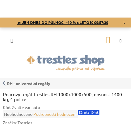
Přejít
na
obsah
🔥 JEN DNES DO PŮLNOCI −10 % s LETO10
09:57:38
NÁKUP
KOŠÍK
RH - univerzální regály
Policový regál Trestles RH 1000x1000x500, nosnost 1400
kg, 4 police
Kód:
Zvolte variantu
Záruka 10 let
Průměrné
Neohodnoceno
Podrobnosti hodnocení
hodnocení
Značka:
Trestles
produktu
je