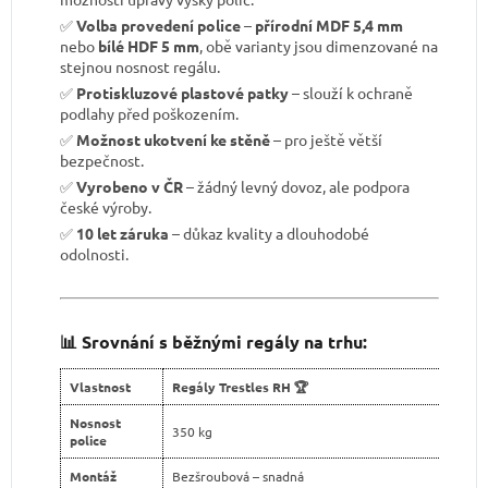
✅
Volba provedení police
–
přírodní MDF 5,4 mm
nebo
bílé HDF 5 mm
, obě varianty jsou dimenzované na
stejnou nosnost regálu.
✅
Protiskluzové plastové patky
– slouží k ochraně
podlahy před poškozením.
✅
Možnost ukotvení ke stěně
– pro ještě větší
bezpečnost.
✅
Vyrobeno v ČR
– žádný levný dovoz, ale podpora
české výroby.
✅
10 let záruka
– důkaz kvality a dlouhodobé
odolnosti.
📊 Srovnání s běžnými regály na trhu:
Vlastnost
Regály Trestles RH 🏆
Nosnost
350 kg
police
Montáž
Bezšroubová – snadná