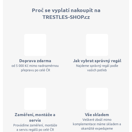
p
Proč se vyplatí nakoupit na
a
TRESTLES-SHOP.cz
t
í
Doprava zdarma
Jak vybrat správný regál
od 5 000 Kč mimo nadrozměrnou
Najdeme správný regál podle
přepravu po celé ČR
vašich potřeb
Zaměření, montáže a
Vše skladem
Veškeré zboží mimo
servis
komplementace máme skladem a
Provádíme zaměření, montáže
okamžitě expedujeme
a servis regálů po celé ČR