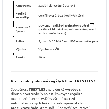
Konstrukce
Stabilní silnostěnná ocelová
Použité
Certifikované, bez škodlivých látek
materiály
➡️
DUPLEX – unikátní technologie výroby
Povrchová
(práškové lakování na pozinkovaném povrchu pro dvo
úprava
antikorozní ochranu)
Police
5,4 mm MDF, bílé 5 mm HDF – maximální pevnost
Výroba
Vyrobeno v ČR
Záruka
10 let
Proč zvolit policové regály RH od TRESTLES?
Společnost
TRESTLES a.s.
je
český výrobce
s
dlouholetou tradicí v oblasti kovových regálů a
manipulační techniky. Díky výrobě na
plně
automatizovaných linkách
si udržujeme
stabilní
produktové řady
, které splňují nejvyšší kvalitativní