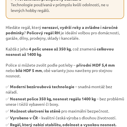
Technologie používaná v průmyslu kvůli odolnosti, ne u
levných hobby regálů.
Hledáte regál, který
nerezaví, vydrží roky a zvládne i náročné
podmínky
?
Policový regál RH
je ideální volbou pro domácnosti,
garáže, dílny, prodejny, sklady i kanceláře.
Každá z jeho
4 polic unese až 350 kg
, což znamená
celkovou
nosnost až 1400 kg
.
Police si můžete zvolit podle potřeby –
přírodní MDF 5,4 mm
nebo
bílé HDF 5 mm
, obě varianty jsou navrženy pro stejnou
nosnost.
✅
Moderní bezšroubová technologie
– snadná montáž bez
nářadí.
✅
Nosnost police 350 kg, nosnost regálu 1400 kg
– bez problémů
unese i těžší vybavení či boxy.
✅
Možnost ukotvení ke stěně
pro maximální bezpečnost.
✅
Vyrobeno v ČR
– kvalitní česká výroba s dlouhou životností.
✅
Regál, který nabízí stabilitu, odolnost a vysokou nosnost.