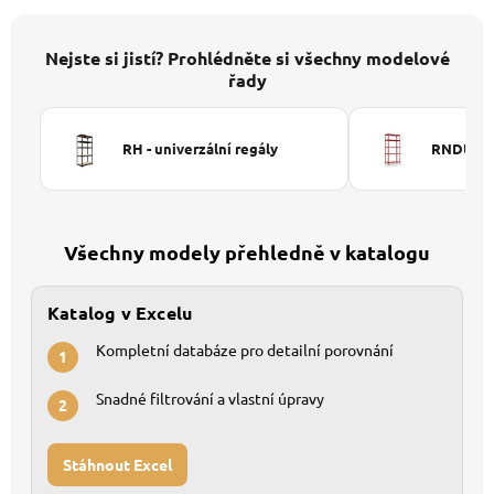
Nejste si jistí? Prohlédněte si všechny modelové
řady
RH - univerzální regály
RNDU-KUI
Všechny modely přehledně v katalogu
Katalog v Excelu
Kompletní databáze pro detailní porovnání
1
Snadné filtrování a vlastní úpravy
2
Stáhnout Excel