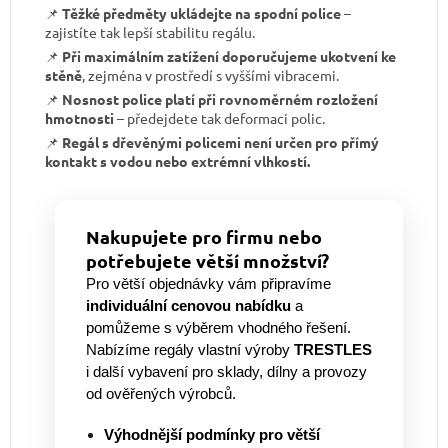
📌
Těžké předměty ukládejte na spodní police
–
zajistíte tak lepší stabilitu regálu.
📌
Při maximálním zatížení doporučujeme ukotvení ke
stěně
, zejména v prostředí s vyššími vibracemi.
📌
Nosnost police platí při rovnoměrném rozložení
hmotnosti
– předejdete tak deformaci polic.
📌
Regál s dřevěnými policemi není určen pro přímý
kontakt s vodou nebo extrémní vlhkostí.
Nakupujete pro firmu nebo
potřebujete větší množství?
Pro větší objednávky vám připravíme
individuální cenovou nabídku
a
pomůžeme s výběrem vhodného řešení.
Nabízíme regály vlastní výroby
TRESTLES
i další vybavení pro sklady, dílny a provozy
od ověřených výrobců.
Výhodnější podmínky pro větší