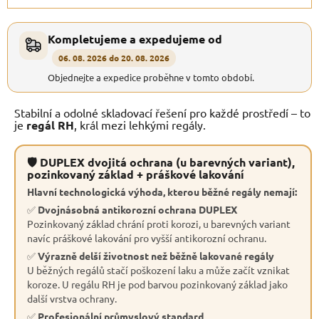
Kompletujeme a expedujeme od
06. 08. 2026 do 20. 08. 2026
Objednejte a expedice proběhne v tomto období.
Stabilní a odolné skladovací řešení pro každé prostředí – to
je
regál RH
, král mezi lehkými regály.
🛡 DUPLEX dvojitá ochrana (u barevných variant),
pozinkovaný základ + práškové lakování
Hlavní technologická výhoda, kterou běžné regály nemají:
✅
Dvojnásobná antikorozní ochrana DUPLEX
Pozinkovaný základ chrání proti korozi, u barevných variant
navíc práškové lakování pro vyšší antikorozní ochranu.
✅
Výrazně delší životnost než běžně lakované regály
U běžných regálů stačí poškození laku a může začít vznikat
koroze. U regálu RH je pod barvou pozinkovaný základ jako
další vrstva ochrany.
✅
Profesionální průmyslový standard