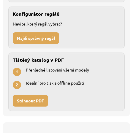
Konfigurátor regálů
Nevíte, který regál vybrat?
Najdi správný regál
Tištěný katalog v PDF
Přehledné listování všemi modely
1
Ideální pro tisk a offline použití
2
Stáhnout PDF
Z
á