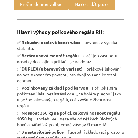
Proč je dobrou volbou
Na co si dát pozor
Hlavní výhody policového regálu RH:
✅
Robustní ocelová konstrukce
– pevnost a vysoká
stabilita.
✅
Bezšroubová montáž regálu
– stačí jen zasunout
nosníky do stojin a přitlačit je na doraz.
✅
DUPLEX (u barevných variant)
– práškové lakování
na pozinkovaném povrchu, pro dvojitou antikorozní
ochranu.
✅
Pozinkovaný základ i pod barvou
– i při lokálním
poškození laku nezůstává ocel „na holém plechu“ jako
u běžně lakovaných regálů, což zvyšuje životnost
regálu.
✅
Nosnost 350 kg na polici, celková nosnost regálu
1050 kg
– spolehlivě unese vše od těžkých úložných
boxů a nářadí až po objemné zásoby či materiál.
✅
3 nastavitelné police
– flexibilní skladovací prostor s
možností úpravy výšky polic.