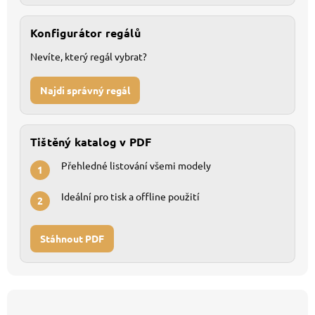
Konfigurátor regálů
Nevíte, který regál vybrat?
Najdi správný regál
Tištěný katalog v PDF
Přehledné listování všemi modely
1
Ideální pro tisk a offline použití
2
Stáhnout PDF
Z
á