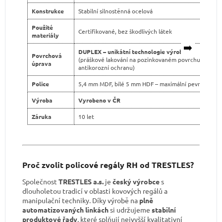
Konstrukce
Stabilní silnostěnná ocelová
Použité
Certifikované, bez škodlivých látek
materiály
➡️
DUPLEX – unikátní technologie výroby
Povrchová
(práškové lakování na pozinkovaném povrchu pro dvo
úprava
antikorozní ochranu)
Police
5,4 mm MDF, bílé 5 mm HDF – maximální pevnost
Výroba
Vyrobeno v ČR
Záruka
10 let
Proč zvolit policové regály RH od TRESTLES?
Společnost
TRESTLES a.s.
je
český výrobce
s
dlouholetou tradicí v oblasti kovových regálů a
manipulační techniky. Díky výrobě na
plně
automatizovaných linkách
si udržujeme
stabilní
produktové řady
, které splňují nejvyšší kvalitativní