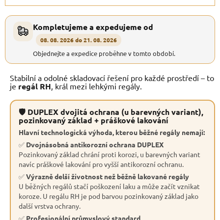
Kompletujeme a expedujeme od
08. 08. 2026 do 21. 08. 2026
Objednejte a expedice proběhne v tomto období.
Stabilní a odolné skladovací řešení pro každé prostředí – to
je
regál RH
, král mezi lehkými regály.
🛡 DUPLEX dvojitá ochrana (u barevných variant),
pozinkovaný základ + práškové lakování
Hlavní technologická výhoda, kterou běžné regály nemají:
✅
Dvojnásobná antikorozní ochrana DUPLEX
Pozinkovaný základ chrání proti korozi, u barevných variant
navíc práškové lakování pro vyšší antikorozní ochranu.
✅
Výrazně delší životnost než běžně lakované regály
U běžných regálů stačí poškození laku a může začít vznikat
koroze. U regálu RH je pod barvou pozinkovaný základ jako
další vrstva ochrany.
✅
Profesionální průmyslový standard