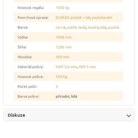
Nosnost regálu
:
1050 kg
Povrchová úprava
:
DUPLEX pozink + lak
,
pozinkování
Barva
:
černá
,
světle šedá
,
modrá
,
bílá
,
pozink
Výška
:
1000 mm
Šířka
:
1200 mm
Hloubka
:
500 mm
Materiál police
:
MDF 5,4 mm
,
HDF 5 mm
Nosnost police
:
350 kg
Počet polic
:
3
Barva police
:
přírodní, bílá
Diskuze