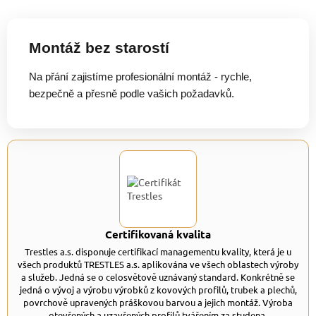
Montáž bez starostí
Na přání zajistíme profesionální montáž - rychle,
bezpečně a přesně podle vašich požadavků.
Certifikovaná kvalita
Trestles a.s. disponuje certifikací managementu kvality, která je u
všech produktů TRESTLES a.s. aplikována ve všech oblastech výroby
a služeb. Jedná se o celosvětově uznávaný standard. Konkrétně se
jedná o vývoj a výrobu výrobků z kovových profilů, trubek a plechů,
povrchově upravených práškovou barvou a jejich montáž. Výroba
otevřených a uzavřených profilů tvářením za studena.