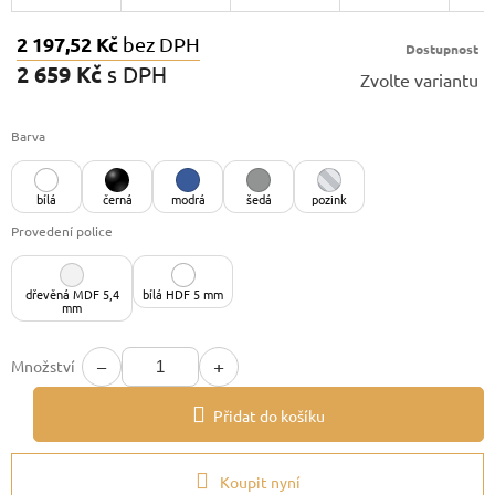
2 197,52 Kč
bez DPH
Dostupnost
2 659 Kč
s DPH
Zvolte variantu
Měrná
cena:
Barva
bílá
černá
modrá
šedá
pozink
Provedení police
dřevěná MDF 5,4
bílá HDF 5 mm
mm
−
+
Množství
Přidat do košíku
Koupit nyní