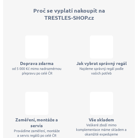
p
Proč se vyplatí nakoupit na
a
TRESTLES-SHOP.cz
t
í
Doprava zdarma
Jak vybrat správný regál
od 5 000 Kč mimo nadrozměrnou
Najdeme správný regál podle
přepravu po celé ČR
vašich potřeb
Zaměření, montáže a
Vše skladem
Veškeré zboží mimo
servis
komplementace máme skladem a
Provádíme zaměření, montáže
okamžitě expedujeme
a servis regálů po celé ČR