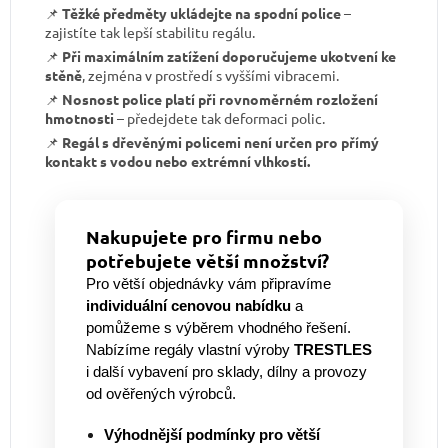
📌
Těžké předměty ukládejte na spodní police
–
zajistíte tak lepší stabilitu regálu.
📌
Při maximálním zatížení doporučujeme ukotvení ke
stěně
, zejména v prostředí s vyššími vibracemi.
📌
Nosnost police platí při rovnoměrném rozložení
hmotnosti
– předejdete tak deformaci polic.
📌
Regál s dřevěnými policemi není určen pro přímý
kontakt s vodou nebo extrémní vlhkostí.
Nakupujete pro firmu nebo
potřebujete větší množství?
Pro větší objednávky vám připravíme
individuální cenovou nabídku
a
pomůžeme s výběrem vhodného řešení.
Nabízíme regály vlastní výroby
TRESTLES
i další vybavení pro sklady, dílny a provozy
od ověřených výrobců.
Výhodnější podmínky pro větší