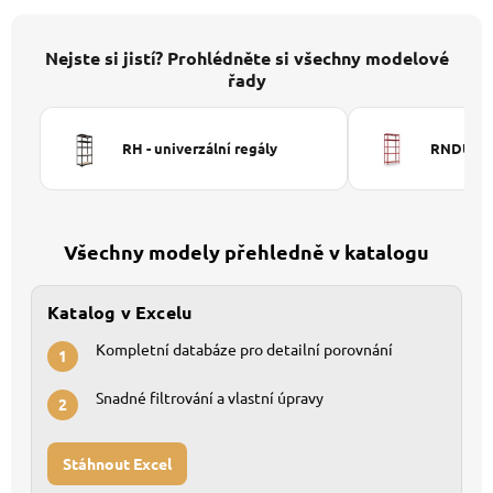
Nejste si jistí? Prohlédněte si všechny modelové
řady
RH - univerzální regály
RNDU-KUI
Všechny modely přehledně v katalogu
Katalog v Excelu
Kompletní databáze pro detailní porovnání
1
Snadné filtrování a vlastní úpravy
2
Stáhnout Excel