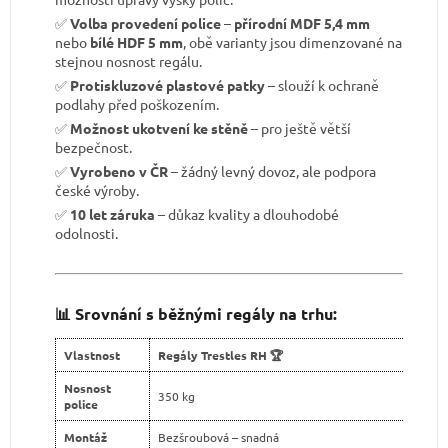
✅
Volba provedení police
–
přírodní MDF 5,4 mm
nebo
bílé HDF 5 mm
, obě varianty jsou dimenzované na
stejnou nosnost regálu.
✅
Protiskluzové plastové patky
– slouží k ochraně
podlahy před poškozením.
✅
Možnost ukotvení ke stěně
– pro ještě větší
bezpečnost.
✅
Vyrobeno v ČR
– žádný levný dovoz, ale podpora
české výroby.
✅
10 let záruka
– důkaz kvality a dlouhodobé
odolnosti.
📊 Srovnání s běžnými regály na trhu:
Vlastnost
Regály Trestles RH 🏆
Nosnost
350 kg
police
Montáž
Bezšroubová – snadná