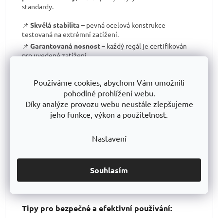
standardy.
📌
Skvělá stabilita
– pevná ocelová konstrukce
testovaná na extrémní zatížení.
📌
Garantovaná nosnost
– každý regál je certifikován
pro uvedené zatížení.
📌
Perfektní ergonomie
– snadná manipulace a
přizpůsobení výšky polic.
Používáme cookies, abychom Vám umožnili
📌
Bezkonkurenční poměr kvalita/cena
– výborné
pohodlné prohlížení webu.
zpracování za férovou cenu.
Díky analýze provozu webu neustále zlepšujeme
📌
Podpora české výroby
– investujeme do lokální
jeho funkce, výkon a použitelnost.
produkce a technologického pokroku.
📌
Dlouhodobě dostupná produktová řada
–
Nastavení
spolehněte se, že vaše skladové řešení bude
konzistentní i za několik let.
S TRESTLES
si pořizujete nejen
spolehlivý regál
, ale i
záruku kvality a dlouhodobé dostupnosti produktů
.
Souhlasím
Tipy pro bezpečné a efektivní používání: