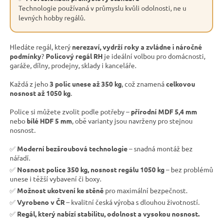
Technologie používaná v průmyslu kvůli odolnosti, ne u
levných hobby regálů.
Hledáte regál, který
nerezaví, vydrží roky a zvládne i náročné
podmínky
?
Policový regál RH
je ideální volbou pro domácnosti,
garáže, dílny, prodejny, sklady i kanceláře.
Každá z jeho
3 polic unese až 350 kg
, což znamená
celkovou
nosnost až 1050 kg
.
Police si můžete zvolit podle potřeby –
přírodní MDF 5,4 mm
nebo
bílé HDF 5 mm
, obě varianty jsou navrženy pro stejnou
nosnost.
✅
Moderní bezšroubová technologie
– snadná montáž bez
nářadí.
✅
Nosnost police 350 kg, nosnost regálu 1050 kg
– bez problémů
unese i těžší vybavení či boxy.
✅
Možnost ukotvení ke stěně
pro maximální bezpečnost.
✅
Vyrobeno v ČR
– kvalitní česká výroba s dlouhou životností.
✅
Regál, který nabízí stabilitu, odolnost a vysokou nosnost.