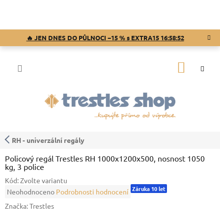
Přejít
na
obsah
🔥 JEN DNES DO PŮLNOCI −15 % s EXTRA15
16:58:51
NÁKUP
KOŠÍK
RH - univerzální regály
Policový regál Trestles RH 1000x1200x500, nosnost 1050
kg, 3 police
Kód:
Zvolte variantu
Záruka 10 let
Průměrné
Neohodnoceno
Podrobnosti hodnocení
hodnocení
Značka:
Trestles
produktu
je