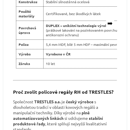
Konstrukce
Stabilní silnostěnná ocelová
Použité
Certifikované, bez škodlivých látek
materiály
➡️
DUPLEX – unikátní technologie výroby
Povrchová
(práškové lakování na pozinkovaném povrchu pro dvo
úprava
antikorozní ochranu)
Police
5,4 mm MDF, bílé 5 mm HDF – maximální pevnost
Výroba
Vyrobeno v ČR
Záruka
10 let
Proč zvolit policové regály RH od TRESTLES?
Společnost
TRESTLES a.s.
je
český výrobce
s
dlouholetou tradicí v oblasti kovových regálů a
manipulační techniky. Díky výrobě na
plně
automatizovaných linkách
si udržujeme
stabilní
produktové řady
, které splňují nejvyšší kvalitativní
standardy.