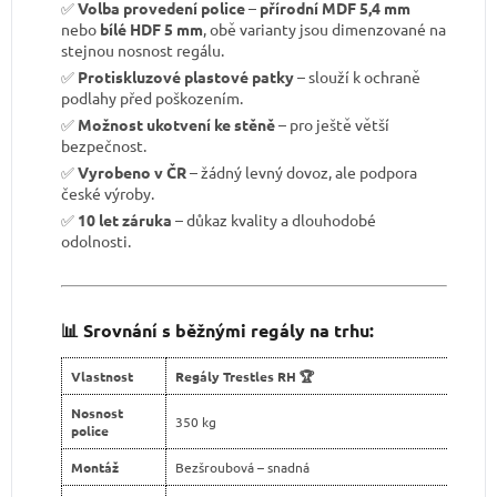
✅
Volba provedení police
–
přírodní MDF 5,4 mm
nebo
bílé HDF 5 mm
, obě varianty jsou dimenzované na
stejnou nosnost regálu.
✅
Protiskluzové plastové patky
– slouží k ochraně
podlahy před poškozením.
✅
Možnost ukotvení ke stěně
– pro ještě větší
bezpečnost.
✅
Vyrobeno v ČR
– žádný levný dovoz, ale podpora
české výroby.
✅
10 let záruka
– důkaz kvality a dlouhodobé
odolnosti.
📊 Srovnání s běžnými regály na trhu:
Vlastnost
Regály Trestles RH 🏆
Nosnost
350 kg
police
Montáž
Bezšroubová – snadná