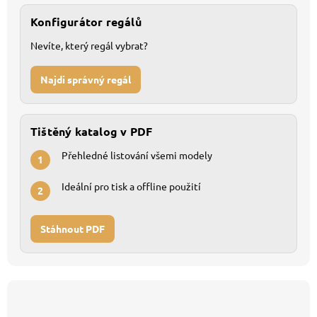
Konfigurátor regálů
Nevíte, který regál vybrat?
Najdi správný regál
Tištěný katalog v PDF
Přehledné listování všemi modely
1
Ideální pro tisk a offline použití
2
Stáhnout PDF
Z
á