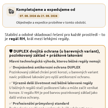
Kompletujeme a expedujeme od
07. 08. 2026 do 21. 08. 2026
Objednejte a expedice proběhne v tomto období.
Stabilní a odolné skladovací řešení pro každé prostředí – to
je
regál RH
, král mezi lehkými regály.
🛡 DUPLEX dvojitá ochrana (u barevných variant),
pozinkovaný základ + práškové lakování
Hlavní technologická výhoda, kterou běžné regály nemají:
✅
Dvojnásobná antikorozní ochrana DUPLEX
Pozinkovaný základ chrání proti korozi, u barevných variant
navíc práškové lakování pro vyšší antikorozní ochranu.
✅
Výrazně delší životnost než běžně lakované regály
U běžných regálů stačí poškození laku a může začít vznikat
koroze. U regálu RH je pod barvou pozinkovaný základ jako
další vrstva ochrany.
✅
Profesionální průmyslový standard
Technologie používaná v průmyslu kvůli odolnosti, ne u