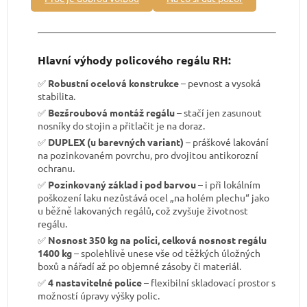
Hlavní výhody policového regálu RH:
✅
Robustní ocelová konstrukce
– pevnost a vysoká
stabilita.
✅
Bezšroubová montáž regálu
– stačí jen zasunout
nosníky do stojin a přitlačit je na doraz.
✅
DUPLEX (u barevných variant)
– práškové lakování
na pozinkovaném povrchu, pro dvojitou antikorozní
ochranu.
✅
Pozinkovaný základ i pod barvou
– i při lokálním
poškození laku nezůstává ocel „na holém plechu“ jako
u běžně lakovaných regálů, což zvyšuje životnost
regálu.
✅
Nosnost 350 kg na polici, celková nosnost regálu
1400 kg
– spolehlivě unese vše od těžkých úložných
boxů a nářadí až po objemné zásoby či materiál.
✅
4 nastavitelné police
– flexibilní skladovací prostor s
možností úpravy výšky polic.