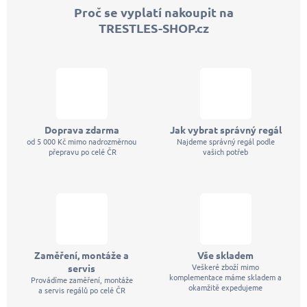
p
Proč se vyplatí nakoupit na
a
TRESTLES-SHOP.cz
t
í
Doprava zdarma
Jak vybrat správný regál
od 5 000 Kč mimo nadrozměrnou
Najdeme správný regál podle
přepravu po celé ČR
vašich potřeb
Zaměření, montáže a
Vše skladem
Veškeré zboží mimo
servis
komplementace máme skladem a
Provádíme zaměření, montáže
okamžitě expedujeme
a servis regálů po celé ČR