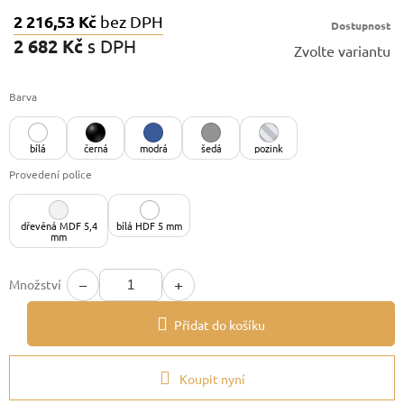
2 216,53 Kč
bez DPH
Dostupnost
2 682 Kč
s DPH
Zvolte variantu
Měrná
cena:
Barva
bílá
černá
modrá
šedá
pozink
Provedení police
dřevěná MDF 5,4
bílá HDF 5 mm
mm
−
+
Množství
Přidat do košíku
Koupit nyní