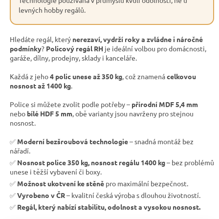
levných hobby regálů.
Hledáte regál, který
nerezaví, vydrží roky a zvládne i náročné
podmínky
?
Policový regál RH
je ideální volbou pro domácnosti,
garáže, dílny, prodejny, sklady i kanceláře.
Každá z jeho
4 polic unese až 350 kg
, což znamená
celkovou
nosnost až 1400 kg
.
Police si můžete zvolit podle potřeby –
přírodní MDF 5,4 mm
nebo
bílé HDF 5 mm
, obě varianty jsou navrženy pro stejnou
nosnost.
✅
Moderní bezšroubová technologie
– snadná montáž bez
nářadí.
✅
Nosnost police 350 kg, nosnost regálu 1400 kg
– bez problémů
unese i těžší vybavení či boxy.
✅
Možnost ukotvení ke stěně
pro maximální bezpečnost.
✅
Vyrobeno v ČR
– kvalitní česká výroba s dlouhou životností.
✅
Regál, který nabízí stabilitu, odolnost a vysokou nosnost.