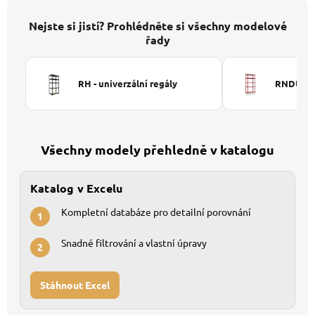
Nejste si jistí? Prohlédněte si všechny modelové
řady
RH - univerzální regály
RNDU-KUI
Všechny modely přehledně v katalogu
Katalog v Excelu
Kompletní databáze pro detailní porovnání
1
Snadné filtrování a vlastní úpravy
2
Stáhnout Excel