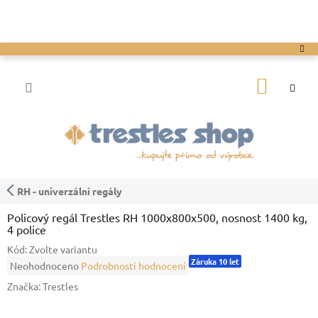
Přejít
na
obsah
NÁKUP
KOŠÍK
RH - univerzální regály
Policový regál Trestles RH 1000x800x500, nosnost 1400 kg,
4 police
Kód:
Zvolte variantu
Záruka 10 let
Průměrné
Neohodnoceno
Podrobnosti hodnocení
hodnocení
Značka:
Trestles
produktu
je