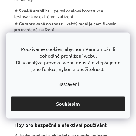
📌
Skvělá stabilita
– pevná ocelová konstrukce
testovaná na extrémní zatížení.
📌
Garantovaná nosnost
– každý regál je certifikován
pro uvedené zatížení.
📌
Perfektní ergonomie
– snadná manipulace a
přizpůsobení výšky polic.
Používáme cookies, abychom Vám umožnili
📌
Bezkonkurenční poměr kvalita/cena
– výborné
pohodlné prohlížení webu.
zpracování za férovou cenu.
Díky analýze provozu webu neustále zlepšujeme
📌
Podpora české výroby
– investujeme do lokální
jeho funkce, výkon a použitelnost.
produkce a technologického pokroku.
📌
Dlouhodobě dostupná produktová řada
–
spolehněte se, že vaše skladové řešení bude
Nastavení
konzistentní i za několik let.
S TRESTLES
si pořizujete nejen
spolehlivý regál
, ale i
záruku kvality a dlouhodobé dostupnosti produktů
.
Souhlasím
Tipy pro bezpečné a efektivní používání:
📌
Těžké předměty ukládejte na spodní police
–