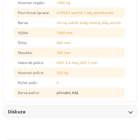
Nosnost regálu
:
1400 kg
Povrchová úprava
:
DUPLEX pozink + lak
,
pozinkování
Barva
:
černá
,
světle šedá
,
modrá
,
bílá
,
pozink
Výška
:
1000 mm
Šířka
:
800 mm
Hloubka
:
500 mm
Materiál police
:
MDF 5,4 mm
,
HDF 5 mm
Nosnost police
:
350 kg
Počet polic
:
4
Barva police
:
přírodní, bílá
Diskuze