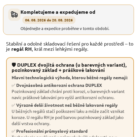
Kompletujeme a expedujeme od
06. 08. 2026 do 20. 08. 2026
Objednejte a expedice proběhne v tomto období.
Stabilní a odolné skladovací řešení pro každé prostředí – to
je
regál RH
, král mezi lehkými regály.
🛡 DUPLEX dvojitá ochrana (u barevných variant),
pozinkovaný základ + práškové lakování
Hlavní technologická výhoda, kterou běžné regály nemají:
✅
Dvojnásobná antikorozní ochrana DUPLEX
Pozinkovaný základ chrání proti korozi, u barevných variant
navíc práškové lakování pro vyšší antikorozní ochranu.
✅
Výrazně delší životnost než běžně lakované regály
U běžných regálů stačí poškození laku a může začít vznikat
koroze. U regálu RH je pod barvou pozinkovaný základ jako
další vrstva ochrany.
✅
Profesionální průmyslový standard
Technologie používaná v průmyslu kvůli odolnosti, ne u