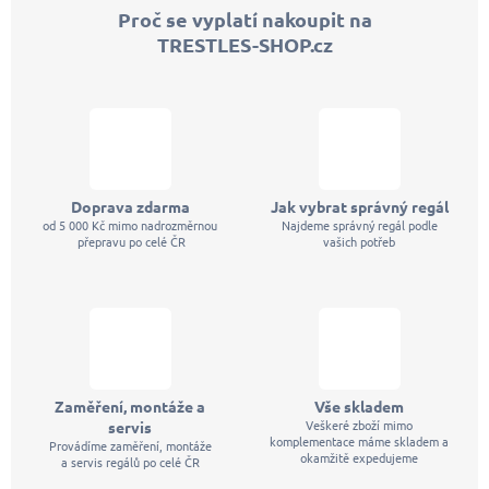
p
Proč se vyplatí nakoupit na
a
TRESTLES-SHOP.cz
t
í
Doprava zdarma
Jak vybrat správný regál
od 5 000 Kč mimo nadrozměrnou
Najdeme správný regál podle
přepravu po celé ČR
vašich potřeb
Zaměření, montáže a
Vše skladem
Veškeré zboží mimo
servis
komplementace máme skladem a
Provádíme zaměření, montáže
okamžitě expedujeme
a servis regálů po celé ČR