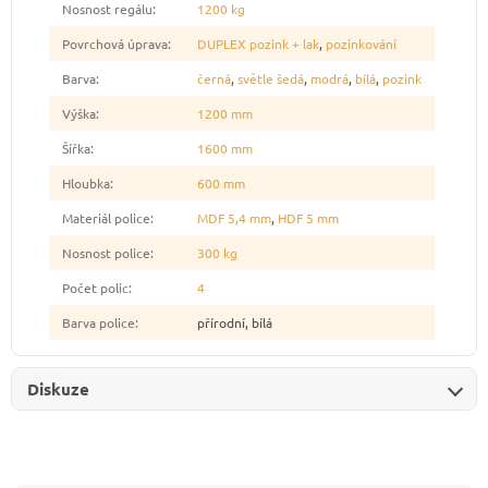
Nosnost regálu
:
1200 kg
Povrchová úprava
:
DUPLEX pozink + lak
,
pozinkování
Barva
:
černá
,
světle šedá
,
modrá
,
bílá
,
pozink
Výška
:
1200 mm
Šířka
:
1600 mm
Hloubka
:
600 mm
Materiál police
:
MDF 5,4 mm
,
HDF 5 mm
Nosnost police
:
300 kg
Počet polic
:
4
Barva police
:
přírodní, bílá
Diskuze