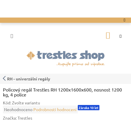
Přejít
na
obsah
NÁKUP
KOŠÍK
RH - univerzální regály
Policový regál Trestles RH 1200x1600x600, nosnost 1200
kg, 4 police
Kód:
Zvolte variantu
Záruka 10 let
Průměrné
Neohodnoceno
Podrobnosti hodnocení
hodnocení
Značka:
Trestles
produktu
je