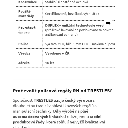
Konstrukce
Stabilní silnostěnná ocelová
Použité
Certifikované, bez škodlivých látek
materiály
➡️
DUPLEX – unikátní technologie výroby
Povrchová
(práškové lakování na pozinkovaném povrchu pro dvo
úprava
antikorozní ochranu)
Police
5,4 mm MDF, bílé 5 mm HDF – maximální pevnost
Výroba
Vyrobeno v ČR
Záruka
10 let
Proč zvolit policové regály RH od TRESTLES?
Společnost
TRESTLES a.s.
je
český výrobce
s
dlouholetou tradicí v oblasti kovových regálů a
manipulační techniky. Díky výrobě na
plně
automatizovaných linkách
si udržujeme
stabilní
produktové řady
, které splňují nejvyšší kvalitativní
standardy.