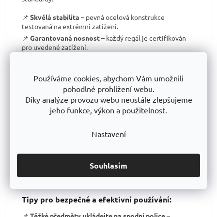
📌
Skvělá stabilita
– pevná ocelová konstrukce
testovaná na extrémní zatížení.
📌
Garantovaná nosnost
– každý regál je certifikován
pro uvedené zatížení.
📌
Perfektní ergonomie
– snadná manipulace a
přizpůsobení výšky polic.
Používáme cookies, abychom Vám umožnili
📌
Bezkonkurenční poměr kvalita/cena
– výborné
pohodlné prohlížení webu.
zpracování za férovou cenu.
Díky analýze provozu webu neustále zlepšujeme
📌
Podpora české výroby
– investujeme do lokální
jeho funkce, výkon a použitelnost.
produkce a technologického pokroku.
📌
Dlouhodobě dostupná produktová řada
–
spolehněte se, že vaše skladové řešení bude
Nastavení
konzistentní i za několik let.
S TRESTLES
si pořizujete nejen
spolehlivý regál
, ale i
záruku kvality a dlouhodobé dostupnosti produktů
.
Souhlasím
Tipy pro bezpečné a efektivní používání:
📌
Těžké předměty ukládejte na spodní police
–