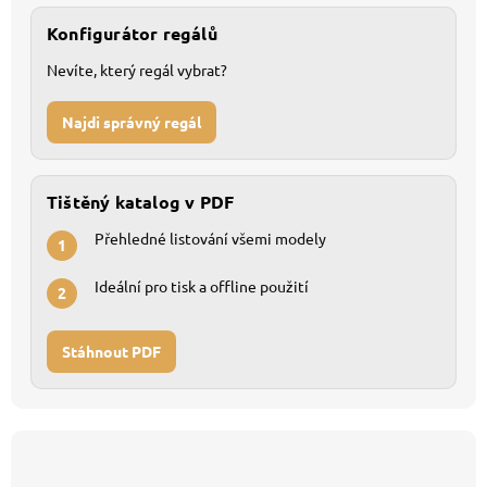
Konfigurátor regálů
Nevíte, který regál vybrat?
Najdi správný regál
Tištěný katalog v PDF
Přehledné listování všemi modely
1
Ideální pro tisk a offline použití
2
Stáhnout PDF
Z
á