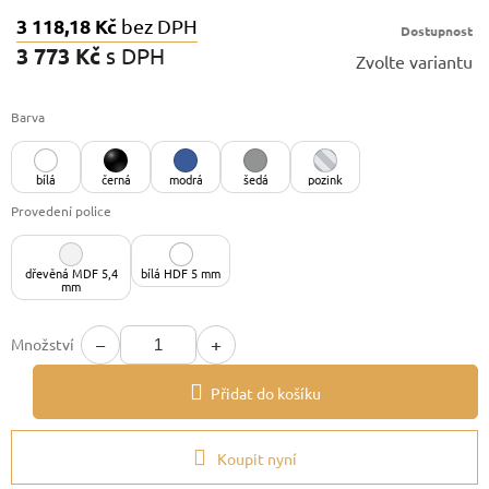
3 118,18 Kč
bez DPH
Dostupnost
3 773 Kč
s DPH
Zvolte variantu
Měrná
cena:
Barva
bílá
černá
modrá
šedá
pozink
Provedení police
dřevěná MDF 5,4
bílá HDF 5 mm
mm
−
+
Množství
Přidat do košíku
Koupit nyní