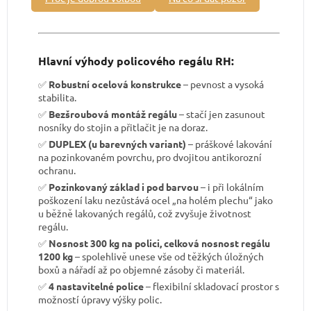
Hlavní výhody policového regálu RH:
✅
Robustní ocelová konstrukce
– pevnost a vysoká
stabilita.
✅
Bezšroubová montáž regálu
– stačí jen zasunout
nosníky do stojin a přitlačit je na doraz.
✅
DUPLEX (u barevných variant)
– práškové lakování
na pozinkovaném povrchu, pro dvojitou antikorozní
ochranu.
✅
Pozinkovaný základ i pod barvou
– i při lokálním
poškození laku nezůstává ocel „na holém plechu“ jako
u běžně lakovaných regálů, což zvyšuje životnost
regálu.
✅
Nosnost 300 kg na polici, celková nosnost regálu
1200 kg
– spolehlivě unese vše od těžkých úložných
boxů a nářadí až po objemné zásoby či materiál.
✅
4 nastavitelné police
– flexibilní skladovací prostor s
možností úpravy výšky polic.