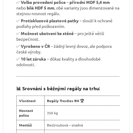
✅
Volba provedení police
–
přírodní MDF 5,4 mm
nebo
bílé HDF 5 mm
, obě varianty jsou dimenzované na
stejnou nosnost regálu.
✅
Protiskluzové plastové patky
– slouží k ochraně
podlahy před poškozením.
✅
Možnost ukotvení ke stěně
– pro ještě větší
bezpečnost.
✅
Vyrobeno v ČR
– žádný levný dovoz, ale podpora
české výroby.
✅
10 let záruka
– důkaz kvality a dlouhodobé
odolnosti.
📊 Srovnání s běžnými regály na trhu:
Vlastnost
Regály Trestles RH 🏆
Nosnost
350 kg
police
Montáž
Bezšroubová – snadná