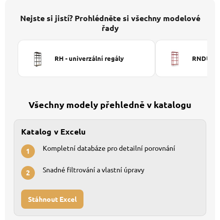
Nejste si jistí? Prohlédněte si všechny modelové
řady
RH - univerzální regály
RNDU-KUI
Všechny modely přehledně v katalogu
Katalog v Excelu
Kompletní databáze pro detailní porovnání
1
Snadné filtrování a vlastní úpravy
2
Stáhnout Excel