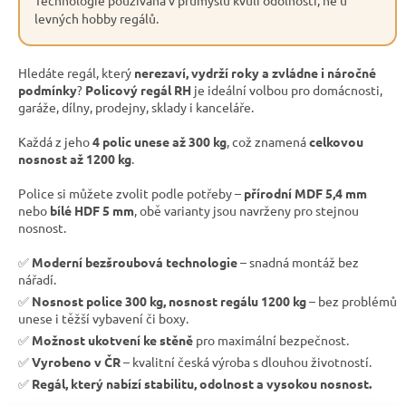
levných hobby regálů.
Hledáte regál, který
nerezaví, vydrží roky a zvládne i náročné
podmínky
?
Policový regál RH
je ideální volbou pro domácnosti,
garáže, dílny, prodejny, sklady i kanceláře.
Každá z jeho
4 polic unese až 300 kg
, což znamená
celkovou
nosnost až 1200 kg
.
Police si můžete zvolit podle potřeby –
přírodní MDF 5,4 mm
nebo
bílé HDF 5 mm
, obě varianty jsou navrženy pro stejnou
nosnost.
✅
Moderní bezšroubová technologie
– snadná montáž bez
nářadí.
✅
Nosnost police 300 kg, nosnost regálu 1200 kg
– bez problémů
unese i těžší vybavení či boxy.
✅
Možnost ukotvení ke stěně
pro maximální bezpečnost.
✅
Vyrobeno v ČR
– kvalitní česká výroba s dlouhou životností.
✅
Regál, který nabízí stabilitu, odolnost a vysokou nosnost.