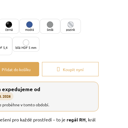
černá
modrá
šedá
pozink
F 5,4
bílá HDF 5 mm
Přidat do košíku
Koupit nyní
a expedujeme od
8. 2026
e proběhne v tomto období.
řešení pro každé prostředí – to je
regál RH
, král