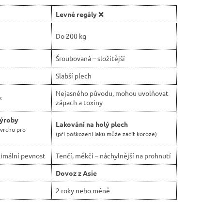
Levné regály ❌
Do 200 kg
Šroubovaná – složitější
Slabší plech
Nejasného původu, mohou uvolňovat
k
zápach a toxiny
výroby
Lakování na holý plech
ovrchu pro
(při poškození laku může začít koroze)
imální pevnost
Tenčí, měkčí – náchylnější na prohnutí
Dovoz z Asie
2 roky nebo méně