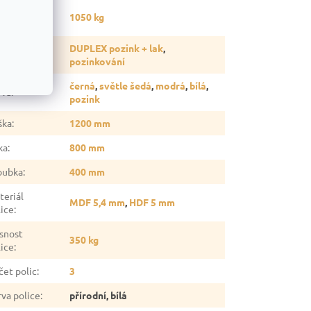
snost
1050 kg
gálu
:
vrchová
DUPLEX pozink + lak
,
rava
:
pozinkování
černá
,
světle šedá
,
modrá
,
bílá
,
rva
:
pozink
ška
:
1200 mm
ka
:
800 mm
oubka
:
400 mm
teriál
MDF 5,4 mm
,
HDF 5 mm
lice
:
snost
350 kg
lice
:
čet polic
:
3
rva police
:
přírodní, bílá