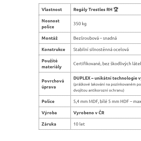
Vlastnost
Regály Trestles RH 🏆
Nosnost
350 kg
police
Montáž
Bezšroubová – snadná
Konstrukce
Stabilní silnostěnná ocelová
Použité
Certifikované, bez škodlivých láte
materiály
DUPLEX – unikátní technologie 
Povrchová
(práškové lakování na pozinkovaném p
úprava
dvojitou antikorozní ochranu)
Police
5,4 mm MDF, bílé 5 mm HDF – max
Výroba
Vyrobeno v ČR
Záruka
10 let