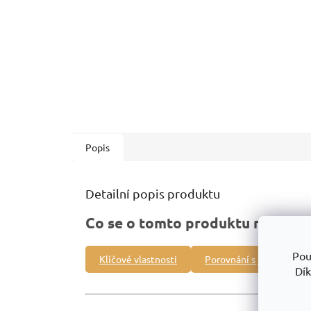
Popis
Detailní popis produktu
Co se o tomto produktu můžete 
Pou
Klíčové vlastnosti
Porovnání s jinými prod
Dík