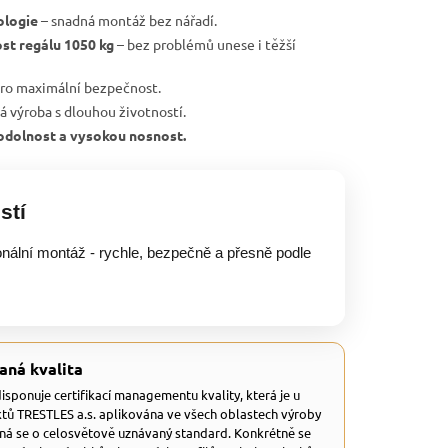
ologie
– snadná montáž bez nářadí.
st regálu 1050 kg
– bez problémů unese i těžší
ro maximální bezpečnost.
ká výroba s dlouhou životností.
, odolnost a vysokou nosnost.
stí
onální montáž - rychle, bezpečně a přesně podle
aná kvalita
 disponuje certifikací managementu kvality, která je u
tů TRESTLES a.s. aplikována ve všech oblastech výroby
dná se o celosvětově uznávaný standard. Konkrétně se