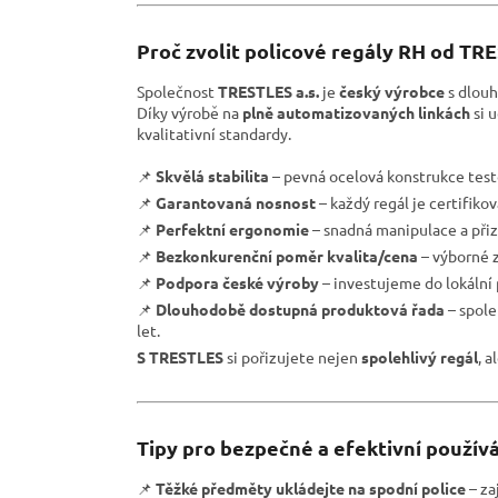
Proč zvolit policové regály RH od TR
Společnost
TRESTLES a.s.
je
český výrobce
s dlouh
Díky výrobě na
plně automatizovaných linkách
si 
kvalitativní standardy.
📌
Skvělá stabilita
– pevná ocelová konstrukce test
📌
Garantovaná nosnost
– každý regál je certifiko
📌
Perfektní ergonomie
– snadná manipulace a přiz
📌
Bezkonkurenční poměr kvalita/cena
– výborné z
📌
Podpora české výroby
– investujeme do lokální
📌
Dlouhodobě dostupná produktová řada
– spole
let.
S TRESTLES
si pořizujete nejen
spolehlivý regál
, a
Tipy pro bezpečné a efektivní používá
📌
Těžké předměty ukládejte na spodní police
– zaj