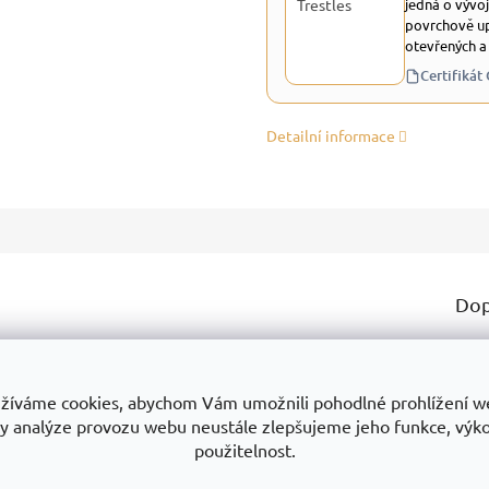
jedná o vývoj
povrchově up
otevřených a
Certifikát
Detailní informace
Dop
dozvědět? Třeba:
Ka
Zá
žíváme cookies, abychom Vám umožnili pohodlné prohlížení w
ukty
Proč je dobrou volbou
Na co si dát pozor
y analýze provozu webu neustále zlepšujeme jeho funkce, výk
Ty
použitelnost.
Mo