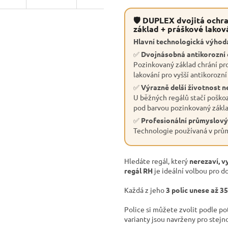
🛡 DUPLEX dvojitá ochra
základ + práškové lakov
Hlavní technologická výhoda
✅
Dvojnásobná antikorozní
Pozinkovaný základ chrání pro
lakování pro vyšší antikorozní
✅
Výrazně delší životnost n
U běžných regálů stačí poškoz
pod barvou pozinkovaný základ
✅
Profesionální průmyslový
Technologie používaná v průmy
Hledáte regál, který
nerezaví, v
regál RH
je ideální volbou pro do
Každá z jeho
3 polic unese až 3
Police si můžete zvolit podle p
varianty jsou navrženy pro stejn