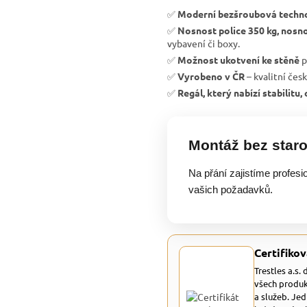
✅
Moderní bezšroubová techn
✅
Nosnost police 350 kg, nosno
vybavení či boxy.
✅
Možnost ukotvení ke stěně
p
✅
Vyrobeno v ČR
– kvalitní čes
✅
Regál, který nabízí stabilitu
Montáž bez staro
Na přání zajistíme profesi
vašich požadavků.
Certifikov
Trestles a.s.
všech produk
a služeb. Je