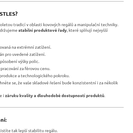
ESTLES?
oletou tradicí v oblasti kovových regálů a manipulační techniky.
udržujeme
stabilní produktové řady
, které splňují nejvyšší
ovaná na extrémní zatížení.
ván pro uvedené zatížení.
působení výšky polic.
pracování za férovou cenu.
 produkce a technologického pokroku.
hněte se, že vaše skladové řešení bude konzistentní i za několik
le i
záruku kvality a dlouhodobé dostupnosti produktů
.
ní:
istíte tak lepší stabilitu regálu.