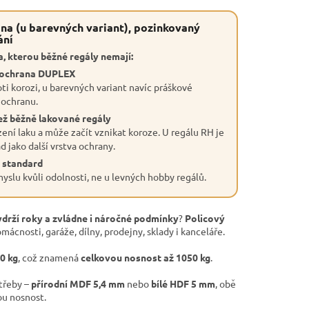
na (u barevných variant), pozinkovaný
ání
, kterou běžné regály nemají:
 ochrana DUPLEX
ti korozi, u barevných variant navíc práškové
 ochranu.
ež běžně lakované regály
ení laku a může začít vznikat koroze. U regálu RH je
 jako další vrstva ochrany.
 standard
slu kvůli odolnosti, ne u levných hobby regálů.
ydrží roky a zvládne i náročné podmínky
?
Policový
mácnosti, garáže, dílny, prodejny, sklady i kanceláře.
50 kg
, což znamená
celkovou nosnost až 1050 kg
.
otřeby –
přírodní MDF 5,4 mm
nebo
bílé HDF 5 mm
, obě
ou nosnost.