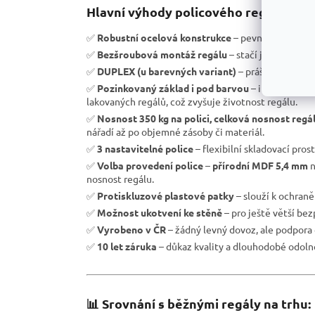
Hlavní výhody policového regálu RH:
✅
Robustní ocelová konstrukce
– pevnost a vysoká 
✅
Bezšroubová montáž regálu
– stačí jen zasunout 
✅
DUPLEX (u barevných variant)
– práškové laková
✅
Pozinkovaný základ i pod barvou
– i při lokáln
lakovaných regálů, což zvyšuje životnost regálu.
✅
Nosnost 350 kg na polici, celková nosnost regá
nářadí až po objemné zásoby či materiál.
✅
3 nastavitelné police
– flexibilní skladovací pros
✅
Volba provedení police
–
přírodní MDF 5,4 mm
n
nosnost regálu.
✅
Protiskluzové plastové patky
– slouží k ochran
✅
Možnost ukotvení ke stěně
– pro ještě větší be
✅
Vyrobeno v ČR
– žádný levný dovoz, ale podpora 
✅
10 let záruka
– důkaz kvality a dlouhodobé odolno
📊 Srovnání s běžnými regály na trhu: