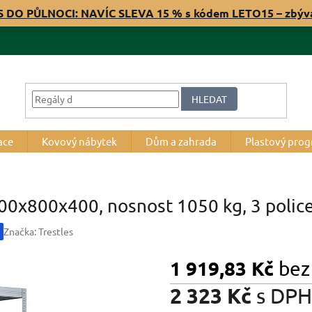
S DO PŮLNOCI: NAVÍC SLEVA 15 % s kódem LETO15 – zbý
HLEDAT
ace
Kovový nábytek
Dům a zahrada
Plastový pro
200x800x400, nosnost 1050 kg, 3 polic
Značka:
Trestles
1 919,83 Kč
bez
2 323 Kč
s DPH