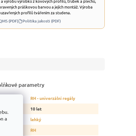
 a výrobu výrobků z kovových profilů, trubek a plechů,
ravených práškovou barvou a jejich montáž. Výroba
 uzavřených profilů tvářením za studena.
 QMS (PDF)
Politika jakosti (PDF)
lňkové parametry
tegorie
:
RH - univerzální regály
ruka
:
10 let
ebu.
on a
p regálu
:
lehký
delová řada
:
RH