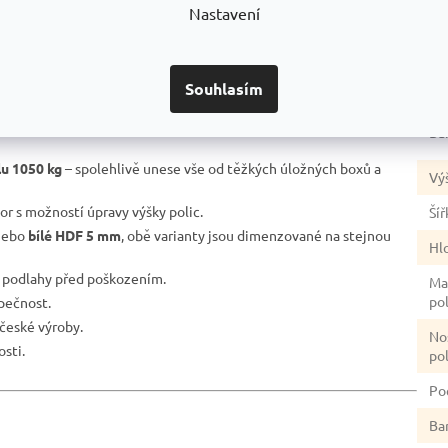
Nastavení
No
re
stabilita.
Po
nosníky do stojin a přitlačit je na doraz.
Souhlasím
úp
ní na pozinkovaném povrchu, pro dvojitou antikorozní ochranu.
ím poškození laku nezůstává ocel „na holém plechu“ jako u běžně
Ba
lu 1050 kg
– spolehlivě unese vše od těžkých úložných boxů a
Vý
tor s možností úpravy výšky polic.
Šíř
ebo
bílé HDF 5 mm
, obě varianty jsou dimenzované na stejnou
Hl
ě podlahy před poškozením.
Ma
po
zpečnost.
české výroby.
No
sti.
po
Po
Ba