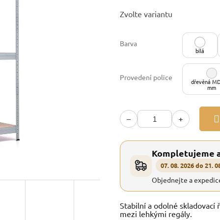
Měrná
Zvolte variantu
cena:
Barva
bílá
Provedení police
dřevěná MD
mm
−
+
Kompletujeme 
07. 08. 2026 do 21. 0
Objednejte a expedic
Stabilní a odolné skladovací 
mezi lehkými regály.