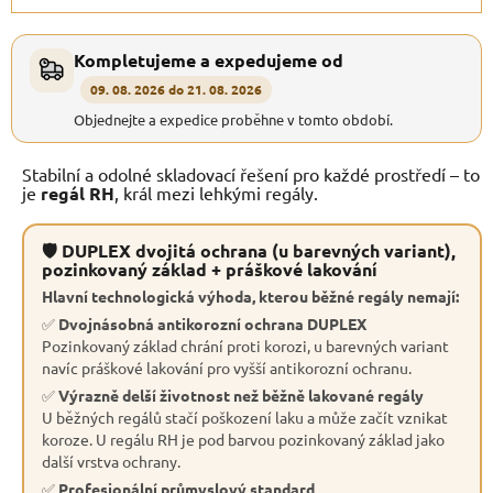
Kompletujeme a expedujeme od
09. 08. 2026 do 21. 08. 2026
Objednejte a expedice proběhne v tomto období.
Stabilní a odolné skladovací řešení pro každé prostředí – to
je
regál RH
, král mezi lehkými regály.
🛡 DUPLEX dvojitá ochrana (u barevných variant),
pozinkovaný základ + práškové lakování
Hlavní technologická výhoda, kterou běžné regály nemají:
✅
Dvojnásobná antikorozní ochrana DUPLEX
Pozinkovaný základ chrání proti korozi, u barevných variant
navíc práškové lakování pro vyšší antikorozní ochranu.
✅
Výrazně delší životnost než běžně lakované regály
U běžných regálů stačí poškození laku a může začít vznikat
koroze. U regálu RH je pod barvou pozinkovaný základ jako
další vrstva ochrany.
✅
Profesionální průmyslový standard