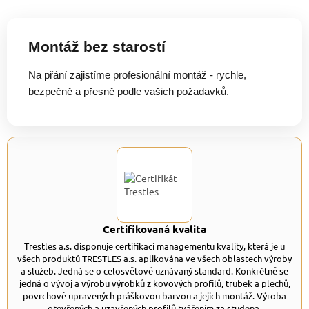
Montáž bez starostí
Na přání zajistíme profesionální montáž - rychle,
bezpečně a přesně podle vašich požadavků.
Certifikovaná kvalita
Trestles a.s. disponuje certifikací managementu kvality, která je u
všech produktů TRESTLES a.s. aplikována ve všech oblastech výroby
a služeb. Jedná se o celosvětově uznávaný standard. Konkrétně se
jedná o vývoj a výrobu výrobků z kovových profilů, trubek a plechů,
povrchově upravených práškovou barvou a jejich montáž. Výroba
otevřených a uzavřených profilů tvářením za studena.