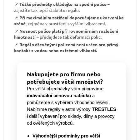
📌
Těžké předměty ukládejte na spodní police
–
zajistíte tak lepší stabilitu regálu.
📌
Při maximálním zatížení doporučujeme ukotvení ke
stěně
, zejména v prostředí s vyššími vibracemi.
📌
Nosnost police platí při rovnoměrném rozložení
hmotnosti
– předejdete tak deformaci polic.
📌
Regál s dřevěnými policemi není určen pro přímý
kontakt s vodou nebo extrémní vlhkostí.
Nakupujete pro firmu nebo
potřebujete větší množství?
Pro větší objednávky vám připravíme
individuální cenovou nabídku
a
pomůžeme s výběrem vhodného řešení.
Nabízíme regály vlastní výroby
TRESTLES
i další vybavení pro sklady, dílny a provozy
od ověřených výrobců.
Výhodnější podmínky pro větší