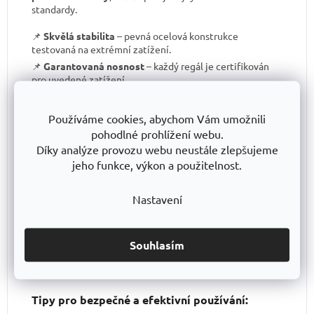
standardy.
📌
Skvělá stabilita
– pevná ocelová konstrukce
testovaná na extrémní zatížení.
📌
Garantovaná nosnost
– každý regál je certifikován
pro uvedené zatížení.
📌
Perfektní ergonomie
– snadná manipulace a
přizpůsobení výšky polic.
Používáme cookies, abychom Vám umožnili
📌
Bezkonkurenční poměr kvalita/cena
– výborné
pohodlné prohlížení webu.
zpracování za férovou cenu.
Díky analýze provozu webu neustále zlepšujeme
📌
Podpora české výroby
– investujeme do lokální
jeho funkce, výkon a použitelnost.
produkce a technologického pokroku.
📌
Dlouhodobě dostupná produktová řada
–
Nastavení
spolehněte se, že vaše skladové řešení bude
konzistentní i za několik let.
S TRESTLES
si pořizujete nejen
spolehlivý regál
, ale i
záruku kvality a dlouhodobé dostupnosti produktů
.
Souhlasím
Tipy pro bezpečné a efektivní používání: