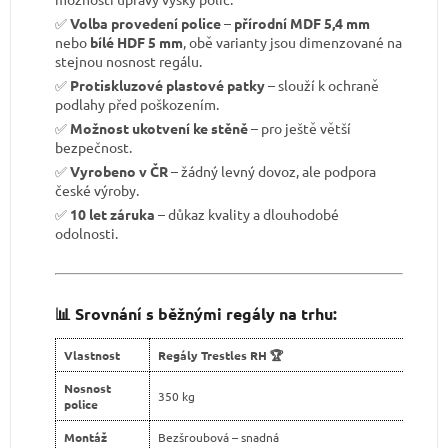
✅
Volba provedení police
–
přírodní MDF 5,4 mm
nebo
bílé HDF 5 mm
, obě varianty jsou dimenzované na
stejnou nosnost regálu.
✅
Protiskluzové plastové patky
– slouží k ochraně
podlahy před poškozením.
✅
Možnost ukotvení ke stěně
– pro ještě větší
bezpečnost.
✅
Vyrobeno v ČR
– žádný levný dovoz, ale podpora
české výroby.
✅
10 let záruka
– důkaz kvality a dlouhodobé
odolnosti.
📊 Srovnání s běžnými regály na trhu:
Vlastnost
Regály Trestles RH 🏆
Nosnost
350 kg
police
Montáž
Bezšroubová – snadná