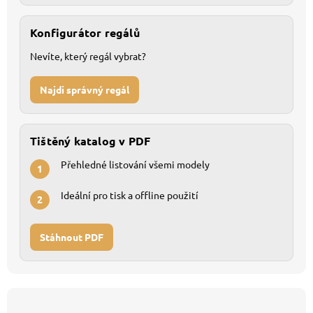
Konfigurátor regálů
Nevíte, který regál vybrat?
Najdi správný regál
Tištěný katalog v PDF
Přehledné listování všemi modely
1
Ideální pro tisk a offline použití
2
Stáhnout PDF
Z
á