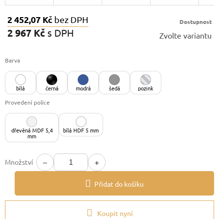
2 452,07 Kč
bez DPH
Dostupnost
2 967 Kč
s DPH
Zvolte variantu
Měrná
cena:
Barva
bílá
černá
modrá
šedá
pozink
Provedení police
dřevěná MDF 5,4
bílá HDF 5 mm
mm
−
+
Množství
Přidat do košíku
Koupit nyní