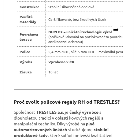
Konstrukce
Stabilní silnostěnná ocelová
Použité
Certifikované, bez škodlivých látek
materiály
➡️
DUPLEX – unikátní technologie výroby
Povrchová
(práškové lakování na pozinkovaném povrchu pro dvo
úprava
antikorozní ochranu)
Police
5,4 mm MDF, bílé 5 mm HDF – maximální pevnost
Výroba
Vyrobeno v ČR
Záruka
10 let
Proč zvolit policové regály RH od TRESTLES?
Společnost
TRESTLES a.s.
je
český výrobce
s
dlouholetou tradicí v oblasti kovových regálů a
manipulační techniky. Díky výrobě na
plně
automatizovaných linkách
si udržujeme
stabilní
produktové řady
, které splňují nejvyšší kvalitativní