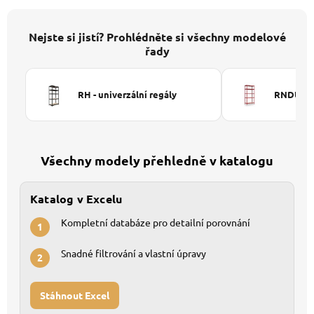
Nejste si jistí? Prohlédněte si všechny modelové
řady
RH - univerzální regály
RNDU-KUI
Všechny modely přehledně v katalogu
Katalog v Excelu
Kompletní databáze pro detailní porovnání
1
Snadné filtrování a vlastní úpravy
2
Stáhnout Excel