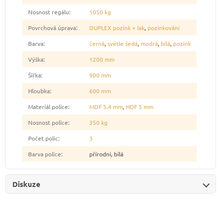
Nosnost regálu
:
1050 kg
Povrchová úprava
:
DUPLEX pozink + lak
,
pozinkování
Barva
:
černá
,
světle šedá
,
modrá
,
bílá
,
pozink
Výška
:
1200 mm
Šířka
:
900 mm
Hloubka
:
600 mm
Materiál police
:
MDF 5,4 mm
,
HDF 5 mm
Nosnost police
:
350 kg
Počet polic
:
3
Barva police
:
přírodní, bílá
Diskuze