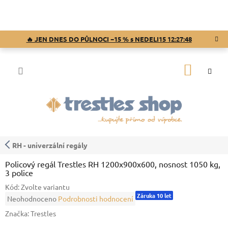
Přejít
na
obsah
🔥 JEN DNES DO PŮLNOCI −15 % s NEDELI15
12:27:47
NÁKUP
KOŠÍK
RH - univerzální regály
Policový regál Trestles RH 1200x900x600, nosnost 1050 kg,
3 police
Kód:
Zvolte variantu
Záruka 10 let
Průměrné
Neohodnoceno
Podrobnosti hodnocení
hodnocení
Značka:
Trestles
produktu
je