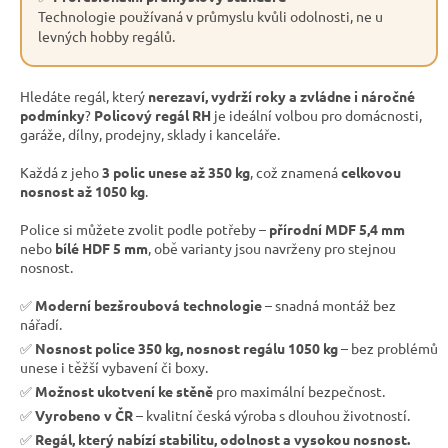
Technologie používaná v průmyslu kvůli odolnosti, ne u
levných hobby regálů.
Hledáte regál, který
nerezaví, vydrží roky a zvládne i náročné
podmínky
?
Policový regál RH
je ideální volbou pro domácnosti,
garáže, dílny, prodejny, sklady i kanceláře.
Každá z jeho
3 polic unese až 350 kg
, což znamená
celkovou
nosnost až 1050 kg
.
Police si můžete zvolit podle potřeby –
přírodní MDF 5,4 mm
nebo
bílé HDF 5 mm
, obě varianty jsou navrženy pro stejnou
nosnost.
✅
Moderní bezšroubová technologie
– snadná montáž bez
nářadí.
✅
Nosnost police 350 kg, nosnost regálu 1050 kg
– bez problémů
unese i těžší vybavení či boxy.
✅
Možnost ukotvení ke stěně
pro maximální bezpečnost.
✅
Vyrobeno v ČR
– kvalitní česká výroba s dlouhou životností.
✅
Regál, který nabízí stabilitu, odolnost a vysokou nosnost.