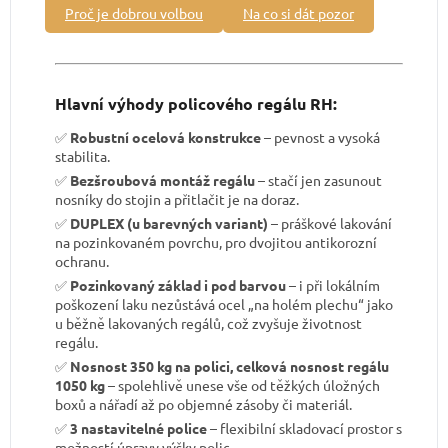
Proč je dobrou volbou
Na co si dát pozor
Hlavní výhody policového regálu RH:
✅
Robustní ocelová konstrukce
– pevnost a vysoká
stabilita.
✅
Bezšroubová montáž regálu
– stačí jen zasunout
nosníky do stojin a přitlačit je na doraz.
✅
DUPLEX (u barevných variant)
– práškové lakování
na pozinkovaném povrchu, pro dvojitou antikorozní
ochranu.
✅
Pozinkovaný základ i pod barvou
– i při lokálním
poškození laku nezůstává ocel „na holém plechu“ jako
u běžně lakovaných regálů, což zvyšuje životnost
regálu.
✅
Nosnost 350 kg na polici, celková nosnost regálu
1050 kg
– spolehlivě unese vše od těžkých úložných
boxů a nářadí až po objemné zásoby či materiál.
✅
3 nastavitelné police
– flexibilní skladovací prostor s
možností úpravy výšky polic.