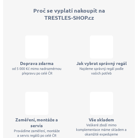
p
Proč se vyplatí nakoupit na
a
TRESTLES-SHOP.cz
t
í
Doprava zdarma
Jak vybrat správný regál
od 5 000 Kč mimo nadrozměrnou
Najdeme správný regál podle
přepravu po celé ČR
vašich potřeb
Zaměření, montáže a
Vše skladem
Veškeré zboží mimo
servis
komplementace máme skladem a
Provádíme zaměření, montáže
okamžitě expedujeme
a servis regálů po celé ČR