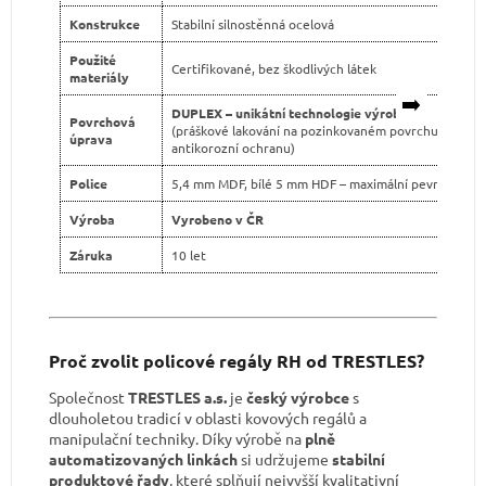
Konstrukce
Stabilní silnostěnná ocelová
Použité
Certifikované, bez škodlivých látek
materiály
➡️
DUPLEX – unikátní technologie výroby
Povrchová
(práškové lakování na pozinkovaném povrchu pro dvo
úprava
antikorozní ochranu)
Police
5,4 mm MDF, bílé 5 mm HDF – maximální pevnost
Výroba
Vyrobeno v ČR
Záruka
10 let
Proč zvolit policové regály RH od TRESTLES?
Společnost
TRESTLES a.s.
je
český výrobce
s
dlouholetou tradicí v oblasti kovových regálů a
manipulační techniky. Díky výrobě na
plně
automatizovaných linkách
si udržujeme
stabilní
produktové řady
, které splňují nejvyšší kvalitativní