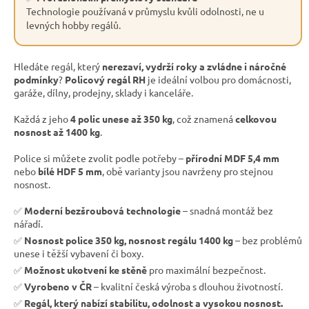
Technologie používaná v průmyslu kvůli odolnosti, ne u
levných hobby regálů.
Hledáte regál, který
nerezaví, vydrží roky a zvládne i náročné
podmínky
?
Policový regál RH
je ideální volbou pro domácnosti,
garáže, dílny, prodejny, sklady i kanceláře.
Každá z jeho
4 polic unese až 350 kg
, což znamená
celkovou
nosnost až 1400 kg
.
Police si můžete zvolit podle potřeby –
přírodní MDF 5,4 mm
nebo
bílé HDF 5 mm
, obě varianty jsou navrženy pro stejnou
nosnost.
✅
Moderní bezšroubová technologie
– snadná montáž bez
nářadí.
✅
Nosnost police 350 kg, nosnost regálu 1400 kg
– bez problémů
unese i těžší vybavení či boxy.
✅
Možnost ukotvení ke stěně
pro maximální bezpečnost.
✅
Vyrobeno v ČR
– kvalitní česká výroba s dlouhou životností.
✅
Regál, který nabízí stabilitu, odolnost a vysokou nosnost.