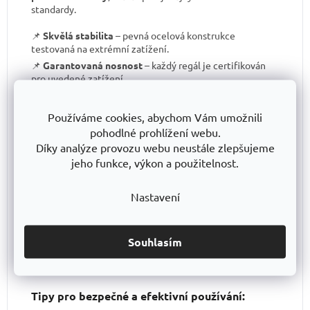
standardy.
📌
Skvělá stabilita
– pevná ocelová konstrukce
testovaná na extrémní zatížení.
📌
Garantovaná nosnost
– každý regál je certifikován
pro uvedené zatížení.
📌
Perfektní ergonomie
– snadná manipulace a
přizpůsobení výšky polic.
Používáme cookies, abychom Vám umožnili
📌
Bezkonkurenční poměr kvalita/cena
– výborné
pohodlné prohlížení webu.
zpracování za férovou cenu.
Díky analýze provozu webu neustále zlepšujeme
📌
Podpora české výroby
– investujeme do lokální
jeho funkce, výkon a použitelnost.
produkce a technologického pokroku.
📌
Dlouhodobě dostupná produktová řada
–
Nastavení
spolehněte se, že vaše skladové řešení bude
konzistentní i za několik let.
S TRESTLES
si pořizujete nejen
spolehlivý regál
, ale i
záruku kvality a dlouhodobé dostupnosti produktů
.
Souhlasím
Tipy pro bezpečné a efektivní používání: