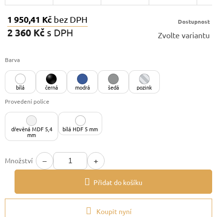
1 950,41 Kč
bez DPH
Dostupnost
2 360 Kč
s DPH
Zvolte variantu
Měrná
cena:
Barva
bílá
černá
modrá
šedá
pozink
Provedení police
dřevěná MDF 5,4
bílá HDF 5 mm
mm
−
+
Množství
Přidat do košíku
Koupit nyní