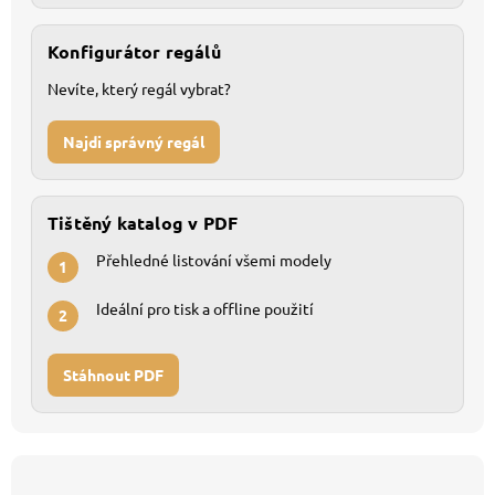
Konfigurátor regálů
Nevíte, který regál vybrat?
Najdi správný regál
Tištěný katalog v PDF
Přehledné listování všemi modely
1
Ideální pro tisk a offline použití
2
Stáhnout PDF
Z
á