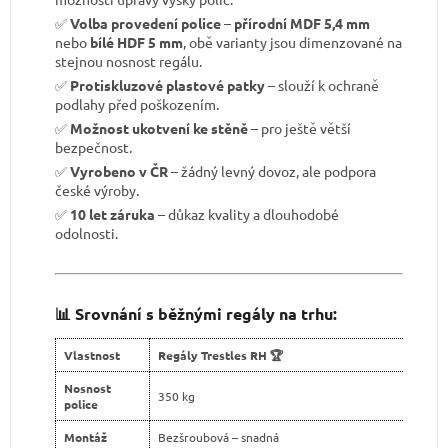
✅
Volba provedení police
–
přírodní MDF 5,4 mm
nebo
bílé HDF 5 mm
, obě varianty jsou dimenzované na
stejnou nosnost regálu.
✅
Protiskluzové plastové patky
– slouží k ochraně
podlahy před poškozením.
✅
Možnost ukotvení ke stěně
– pro ještě větší
bezpečnost.
✅
Vyrobeno v ČR
– žádný levný dovoz, ale podpora
české výroby.
✅
10 let záruka
– důkaz kvality a dlouhodobé
odolnosti.
📊 Srovnání s běžnými regály na trhu:
Vlastnost
Regály Trestles RH 🏆
Nosnost
350 kg
police
Montáž
Bezšroubová – snadná