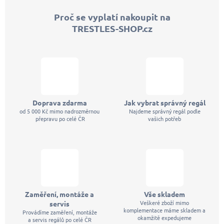
p
Proč se vyplatí nakoupit na
a
TRESTLES-SHOP.cz
t
í
Doprava zdarma
Jak vybrat správný regál
od 5 000 Kč mimo nadrozměrnou
Najdeme správný regál podle
přepravu po celé ČR
vašich potřeb
Zaměření, montáže a
Vše skladem
Veškeré zboží mimo
servis
komplementace máme skladem a
Provádíme zaměření, montáže
okamžitě expedujeme
a servis regálů po celé ČR