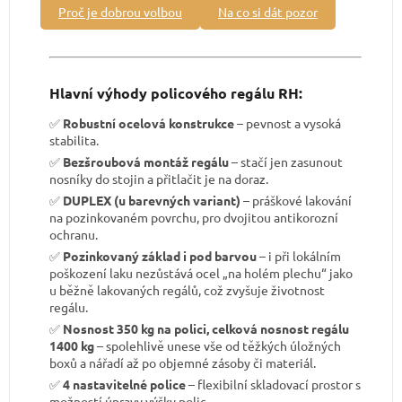
Proč je dobrou volbou
Na co si dát pozor
Hlavní výhody policového regálu RH:
✅
Robustní ocelová konstrukce
– pevnost a vysoká
stabilita.
✅
Bezšroubová montáž regálu
– stačí jen zasunout
nosníky do stojin a přitlačit je na doraz.
✅
DUPLEX (u barevných variant)
– práškové lakování
na pozinkovaném povrchu, pro dvojitou antikorozní
ochranu.
✅
Pozinkovaný základ i pod barvou
– i při lokálním
poškození laku nezůstává ocel „na holém plechu“ jako
u běžně lakovaných regálů, což zvyšuje životnost
regálu.
✅
Nosnost 350 kg na polici, celková nosnost regálu
1400 kg
– spolehlivě unese vše od těžkých úložných
boxů a nářadí až po objemné zásoby či materiál.
✅
4 nastavitelné police
– flexibilní skladovací prostor s
možností úpravy výšky polic.