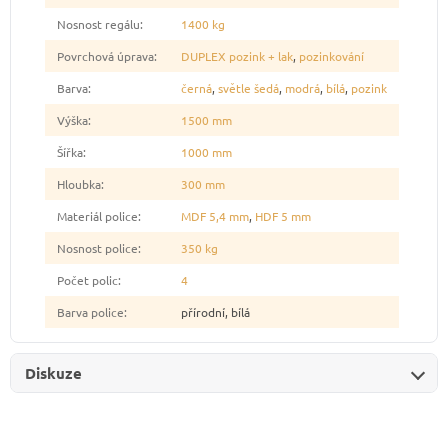
Nosnost regálu
:
1400 kg
Povrchová úprava
:
DUPLEX pozink + lak
,
pozinkování
Barva
:
černá
,
světle šedá
,
modrá
,
bílá
,
pozink
Výška
:
1500 mm
Šířka
:
1000 mm
Hloubka
:
300 mm
Materiál police
:
MDF 5,4 mm
,
HDF 5 mm
Nosnost police
:
350 kg
Počet polic
:
4
Barva police
:
přírodní, bílá
Diskuze