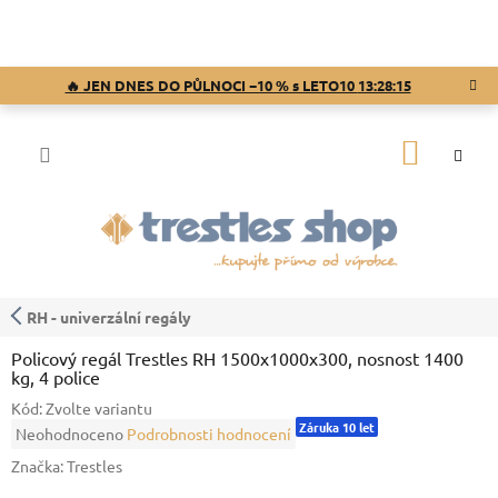
Přejít
na
obsah
🔥 JEN DNES DO PŮLNOCI −10 % s LETO10
13:28:14
NÁKUP
KOŠÍK
RH - univerzální regály
Policový regál Trestles RH 1500x1000x300, nosnost 1400
kg, 4 police
Kód:
Zvolte variantu
Záruka 10 let
Průměrné
Neohodnoceno
Podrobnosti hodnocení
hodnocení
Značka:
Trestles
produktu
je