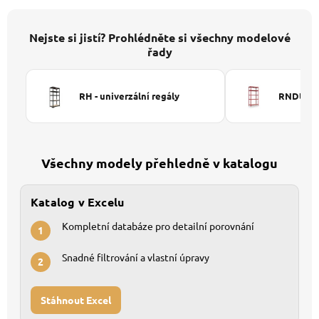
Nejste si jistí? Prohlédněte si všechny modelové
řady
RH - univerzální regály
RNDU-KUI
Všechny modely přehledně v katalogu
Katalog v Excelu
Kompletní databáze pro detailní porovnání
1
Snadné filtrování a vlastní úpravy
2
Stáhnout Excel