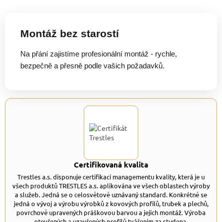
Montáž bez starostí
Na přání zajistíme profesionální montáž - rychle,
bezpečně a přesně podle vašich požadavků.
Certifikovaná kvalita
Trestles a.s. disponuje certifikací managementu kvality, která je u
všech produktů TRESTLES a.s. aplikována ve všech oblastech výroby
a služeb. Jedná se o celosvětově uznávaný standard. Konkrétně se
jedná o vývoj a výrobu výrobků z kovových profilů, trubek a plechů,
povrchově upravených práškovou barvou a jejich montáž. Výroba
otevřených a uzavřených profilů tvářením za studena.