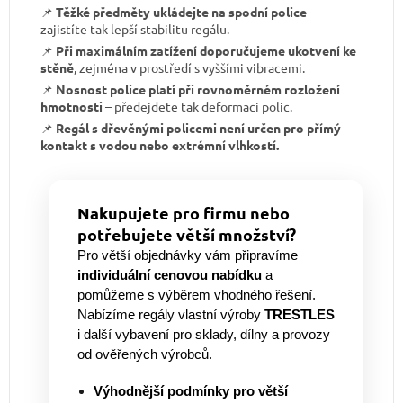
📌
Těžké předměty ukládejte na spodní police
–
zajistíte tak lepší stabilitu regálu.
📌
Při maximálním zatížení doporučujeme ukotvení ke
stěně
, zejména v prostředí s vyššími vibracemi.
📌
Nosnost police platí při rovnoměrném rozložení
hmotnosti
– předejdete tak deformaci polic.
📌
Regál s dřevěnými policemi není určen pro přímý
kontakt s vodou nebo extrémní vlhkostí.
Nakupujete pro firmu nebo
potřebujete větší množství?
Pro větší objednávky vám připravíme
individuální cenovou nabídku
a
pomůžeme s výběrem vhodného řešení.
Nabízíme regály vlastní výroby
TRESTLES
i další vybavení pro sklady, dílny a provozy
od ověřených výrobců.
Výhodnější podmínky pro větší