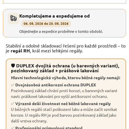
Kompletujeme a expedujeme od
06. 08. 2026 do 20. 08. 2026
Objednejte a expedice proběhne v tomto období.
Stabilní a odolné skladovací řešení pro každé prostředí – to
je
regál RH
, král mezi lehkými regály.
🛡 DUPLEX dvojitá ochrana (u barevných variant),
pozinkovaný základ + práškové lakování
Hlavní technologická výhoda, kterou běžné regály nemají:
✅
Dvojnásobná antikorozní ochrana DUPLEX
Pozinkovaný základ chrání proti korozi, u barevných variant
navíc práškové lakování pro vyšší antikorozní ochranu.
✅
Výrazně delší životnost než běžně lakované regály
U běžných regálů stačí poškození laku a může začít vznikat
koroze. U regálu RH je pod barvou pozinkovaný základ jako
další vrstva ochrany.
✅
Profesionální průmyslový standard