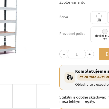
Zvolte variantu
cena:
Barva
bílá
Provedení police
dřevěná MD
mm
−
+
Kompletujeme 
07. 08. 2026 do 21. 0
Objednejte a expedic
Stabilní a odolné skladovací 
mezi lehkými regály.