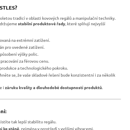
ESTLES?
oletou tradicí v oblasti kovových regálů a manipulační techniky.
udržujeme
stabilní produktové řady
, které splňují nejvyšší
ovaná na extrémní zatížení.
ván pro uvedené zatížení.
působení výšky polic.
pracování za férovou cenu.
 produkce a technologického pokroku.
hněte se, že vaše skladové řešení bude konzistentní i za několik
le i
záruku kvality a dlouhodobé dostupnosti produktů
.
ní:
istíte tak lepší stabilitu regálu.
í ke stěně
, zejména v prostředí s vyššími vibracemi.