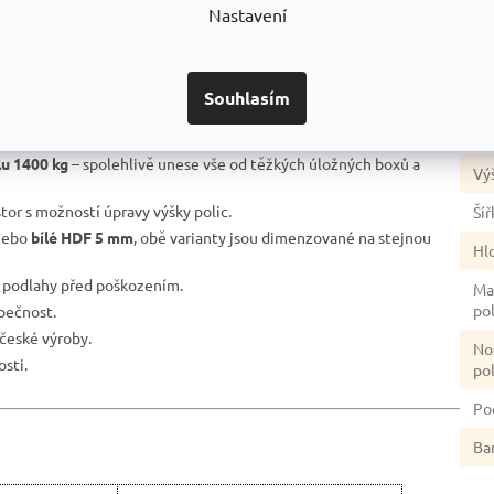
Nastavení
re
stabilita.
Po
nosníky do stojin a přitlačit je na doraz.
úp
ní na pozinkovaném povrchu, pro dvojitou antikorozní ochranu.
Souhlasím
ím poškození laku nezůstává ocel „na holém plechu“ jako u běžně
Ba
lu 1400 kg
– spolehlivě unese vše od těžkých úložných boxů a
Vý
stor s možností úpravy výšky polic.
Šíř
ebo
bílé HDF 5 mm
, obě varianty jsou dimenzované na stejnou
Hl
ě podlahy před poškozením.
Ma
po
zpečnost.
české výroby.
No
sti.
po
Po
Ba