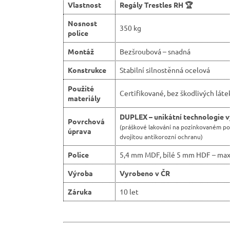
Vlastnost
Regály Trestles RH 🏆
Nosnost
350 kg
police
Montáž
Bezšroubová – snadná
Konstrukce
Stabilní silnostěnná ocelová
Použité
Certifikované, bez škodlivých láte
materiály
DUPLEX – unikátní technologie 
Povrchová
(práškové lakování na pozinkovaném p
úprava
dvojitou antikorozní ochranu)
Police
5,4 mm MDF, bílé 5 mm HDF – max
Výroba
Vyrobeno v ČR
Záruka
10 let