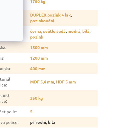
1750 kg
gálu
:
vrchová
DUPLEX pozink + lak
,
rava
:
pozinkování
černá
,
světle šedá
,
modrá
,
bílá
,
rva
:
pozink
ška
:
1500 mm
ka
:
1200 mm
oubka
:
400 mm
teriál
MDF 5,4 mm
,
HDF 5 mm
lice
:
snost
350 kg
lice
:
čet polic
:
5
rva police
:
přírodní, bílá