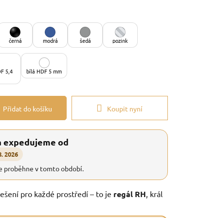
černá
modrá
šedá
pozink
F 5,4
bílá HDF 5 mm
Přidat do košíku
Koupit nyní
a expedujeme od
8. 2026
e proběhne v tomto období.
řešení pro každé prostředí – to je
regál RH
, král