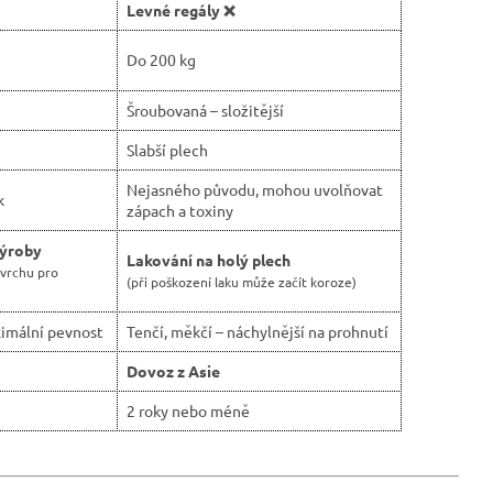
Levné regály ❌
Do 200 kg
Šroubovaná – složitější
Slabší plech
Nejasného původu, mohou uvolňovat
k
zápach a toxiny
výroby
Lakování na holý plech
ovrchu pro
(při poškození laku může začít koroze)
imální pevnost
Tenčí, měkčí – náchylnější na prohnutí
Dovoz z Asie
2 roky nebo méně