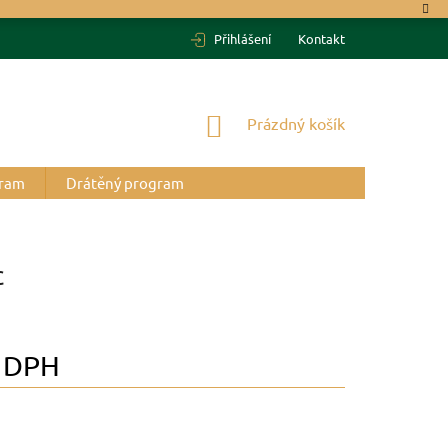
Přihlášení
Kontakt
NÁKUPNÍ
Prázdný košík
KOŠÍK
gram
Drátěný program
c
 DPH