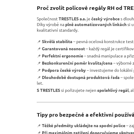
Proč zvolit policové regály RH od TR
Společnost
TRESTLES a.s.
je
český výrobce
s dlouh
Díky výrobě na
plně automatizovaných linkách
si 
kvalitativní standardy.
📌
Skvělá stabilita
– pevná ocelová konstrukce test
📌
Garantovaná nosnost
– každý regál je certifiko
📌
Perfektní ergonomie
– snadná manipulace a přiz
📌
Bezkonkurenční poměr kvalita/cena
– výborné z
📌
Podpora české výroby
– investujeme do lokální
📌
Dlouhodobě dostupná produktová řada
– spole
let.
S TRESTLES
si pořizujete nejen
spolehlivý regál
, a
Tipy pro bezpečné a efektivní používá
📌
Těžké předměty ukládejte na spodní police
– zaj
📌
Při maximálním zatížení doporučujeme ukotven