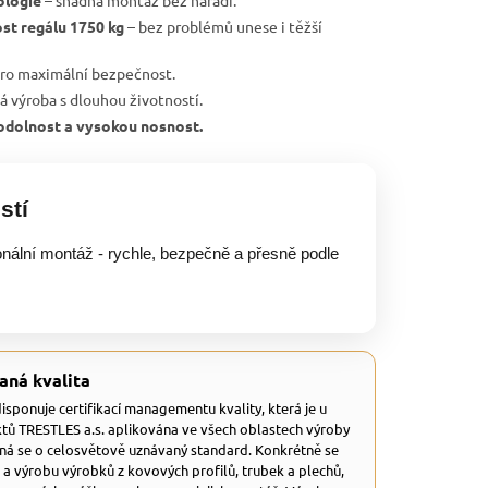
ologie
– snadná montáž bez nářadí.
st regálu 1750 kg
– bez problémů unese i těžší
ro maximální bezpečnost.
ká výroba s dlouhou životností.
, odolnost a vysokou nosnost.
stí
onální montáž - rychle, bezpečně a přesně podle
aná kvalita
 disponuje certifikací managementu kvality, která je u
tů TRESTLES a.s. aplikována ve všech oblastech výroby
dná se o celosvětově uznávaný standard. Konkrétně se
 a výrobu výrobků z kovových profilů, trubek a plechů,