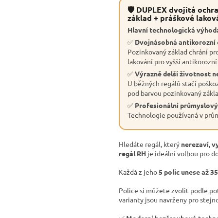
🛡 DUPLEX dvojitá ochra
základ + práškové lakov
Hlavní technologická výhoda
✅
Dvojnásobná antikorozní
Pozinkovaný základ chrání pro
lakování pro vyšší antikorozní
✅
Výrazně delší životnost n
U běžných regálů stačí poškoz
pod barvou pozinkovaný základ
✅
Profesionální průmyslový
Technologie používaná v průmy
Hledáte regál, který
nerezaví, v
regál RH
je ideální volbou pro do
Každá z jeho
5 polic unese až 3
Police si můžete zvolit podle p
varianty jsou navrženy pro stejn