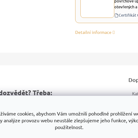
povrchově up
otevřených a
Certifikát
Detailní informace
Dop
dozvědět? Třeba:
Ka
Zá
ukty
Proč je dobrou volbou
Na co si dát pozor
žíváme cookies, abychom Vám umožnili pohodlné prohlížení w
Ty
y analýze provozu webu neustále zlepšujeme jeho funkce, výk
Mo
použitelnost.
No