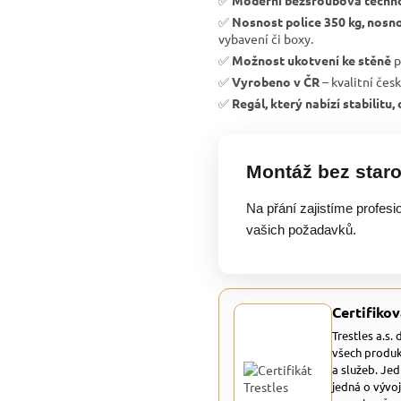
✅
Moderní bezšroubová techn
✅
Nosnost police 350 kg, nosno
vybavení či boxy.
✅
Možnost ukotvení ke stěně
p
✅
Vyrobeno v ČR
– kvalitní čes
✅
Regál, který nabízí stabilitu
Montáž bez staro
Na přání zajistíme profesi
vašich požadavků.
Certifikov
Trestles a.s.
všech produk
a služeb. Je
jedná o vývoj