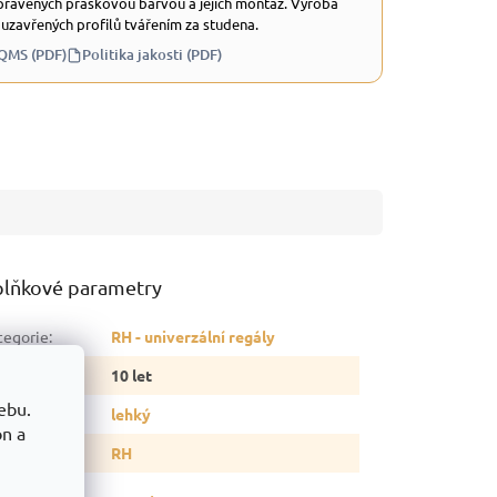
ravených práškovou barvou a jejich montáž. Výroba
 uzavřených profilů tvářením za studena.
 QMS (PDF)
Politika jakosti (PDF)
lňkové parametry
tegorie
:
RH - univerzální regály
ruka
:
10 let
ebu.
p regálu
:
lehký
on a
delová řada
:
RH
snost