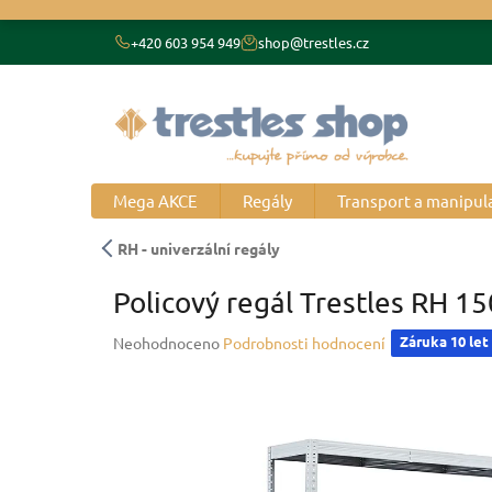
Přejít
na
+420 603 954 949
shop@trestles.cz
obsah
Mega AKCE
Regály
Transport a manipul
RH - univerzální regály
Policový regál Trestles RH 1
Průměrné
Záruka 10 let
Neohodnoceno
Podrobnosti hodnocení
hodnocení
produktu
je
0,0
z
5
hvězdiček.