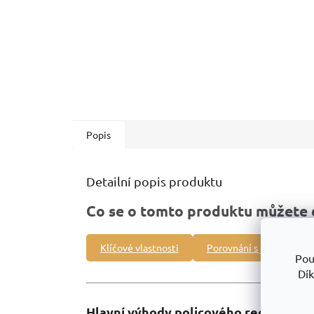
Popis
Detailní popis produktu
Co se o tomto produktu můžete 
Klíčové vlastnosti
Porovnání s jinými prod
Pou
Dík
Hlavní výhody policového regálu RH: