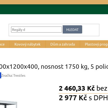
HLEDAT
ace
Kovový nábytek
Dům a zahrada
Plastový pro
500x1200x400, nosnost 1750 kg, 5 poli
Značka:
Trestles
2 460,33 Kč
bez
2 977 Kč
s DPH
Měrná