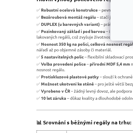
✅
Robustní ocelová konstrukce
– pevnost a vysoká 
✅
Bezšroubová montáž regálu
– stačí jen zasunout 
✅
DUPLEX (u barevných variant)
– práškové laková
✅
Pozinkovaný základ i pod barvou
– i při lokáln
lakovaných regálů, což zvyšuje životnost regálu.
✅
Nosnost 350 kg na polici, celková nosnost regá
nářadí až po objemné zásoby či materiál.
✅
5 nastavitelných polic
– flexibilní skladovací pro
✅
Volba provedení police
–
přírodní MDF 5,4 mm
n
nosnost regálu.
✅
Protiskluzové plastové patky
– slouží k ochran
✅
Možnost ukotvení ke stěně
– pro ještě větší be
✅
Vyrobeno v ČR
– žádný levný dovoz, ale podpora 
✅
10 let záruka
– důkaz kvality a dlouhodobé odolno
📊 Srovnání s běžnými regály na trhu: