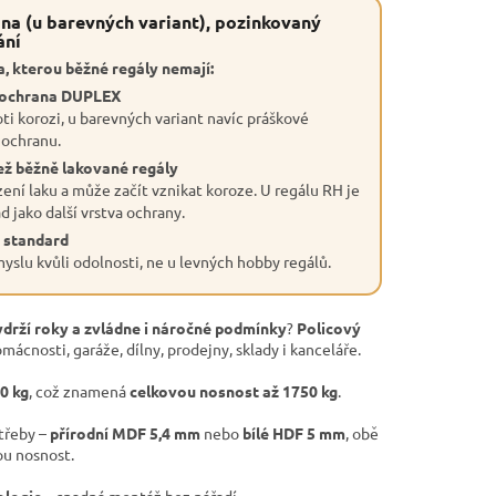
na (u barevných variant), pozinkovaný
ání
, kterou běžné regály nemají:
 ochrana DUPLEX
ti korozi, u barevných variant navíc práškové
 ochranu.
ež běžně lakované regály
ení laku a může začít vznikat koroze. U regálu RH je
 jako další vrstva ochrany.
 standard
slu kvůli odolnosti, ne u levných hobby regálů.
ydrží roky a zvládne i náročné podmínky
?
Policový
mácnosti, garáže, dílny, prodejny, sklady i kanceláře.
50 kg
, což znamená
celkovou nosnost až 1750 kg
.
otřeby –
přírodní MDF 5,4 mm
nebo
bílé HDF 5 mm
, obě
ou nosnost.