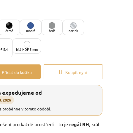
černá
modrá
šedá
pozink
F 5,4
bílá HDF 5 mm
Přidat do košíku
Koupit nyní
a expedujeme od
8. 2026
e proběhne v tomto období.
řešení pro každé prostředí – to je
regál RH
, král