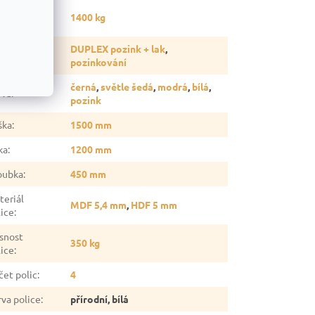
snost
1400 kg
gálu
:
vrchová
DUPLEX pozink + lak
,
rava
:
pozinkování
černá
,
světle šedá
,
modrá
,
bílá
,
rva
:
pozink
ška
:
1500 mm
ka
:
1200 mm
oubka
:
450 mm
teriál
MDF 5,4 mm
,
HDF 5 mm
lice
:
snost
350 kg
lice
:
čet polic
:
4
rva police
:
přírodní, bílá