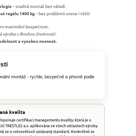
ologie
– snadná montáž bez nářadí.
st regálu 1400 kg
– bez problémů unese i těžší
ro maximální bezpečnost.
ká výroba s dlouhou životností.
, odolnost a vysokou nosnost.
stí
onální montáž - rychle, bezpečně a přesně podle
aná kvalita
 disponuje certifikací managementu kvality, která je u
tů TRESTLES a.s. aplikována ve všech oblastech výroby
dná se o celosvětově uznávaný standard. Konkrétně se