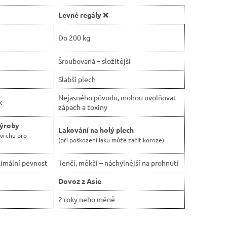
Levné regály ❌
Do 200 kg
Šroubovaná – složitější
Slabší plech
Nejasného původu, mohou uvolňovat
k
zápach a toxiny
výroby
Lakování na holý plech
ovrchu pro
(při poškození laku může začít koroze)
imální pevnost
Tenčí, měkčí – náchylnější na prohnutí
Dovoz z Asie
2 roky nebo méně