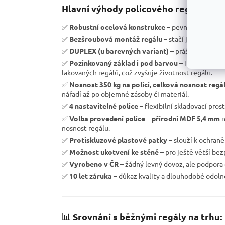
Hlavní výhody policového regálu RH:
✅
Robustní ocelová konstrukce
– pevnost a vysoká 
✅
Bezšroubová montáž regálu
– stačí jen zasunout 
✅
DUPLEX (u barevných variant)
– práškové laková
✅
Pozinkovaný základ i pod barvou
– i při lokáln
lakovaných regálů, což zvyšuje životnost regálu.
✅
Nosnost 350 kg na polici, celková nosnost regá
nářadí až po objemné zásoby či materiál.
✅
4 nastavitelné police
– flexibilní skladovací pros
✅
Volba provedení police
–
přírodní MDF 5,4 mm
n
nosnost regálu.
✅
Protiskluzové plastové patky
– slouží k ochran
✅
Možnost ukotvení ke stěně
– pro ještě větší be
✅
Vyrobeno v ČR
– žádný levný dovoz, ale podpora 
✅
10 let záruka
– důkaz kvality a dlouhodobé odolno
📊 Srovnání s běžnými regály na trhu: