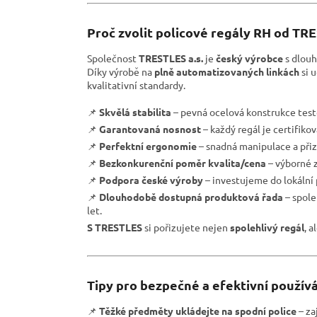
Proč zvolit policové regály RH od TR
Společnost
TRESTLES a.s.
je
český výrobce
s dlouh
Díky výrobě na
plně automatizovaných linkách
si 
kvalitativní standardy.
📌
Skvělá stabilita
– pevná ocelová konstrukce test
📌
Garantovaná nosnost
– každý regál je certifiko
📌
Perfektní ergonomie
– snadná manipulace a přiz
📌
Bezkonkurenční poměr kvalita/cena
– výborné z
📌
Podpora české výroby
– investujeme do lokální
📌
Dlouhodobě dostupná produktová řada
– spole
let.
S TRESTLES
si pořizujete nejen
spolehlivý regál
, a
Tipy pro bezpečné a efektivní používá
📌
Těžké předměty ukládejte na spodní police
– zaj