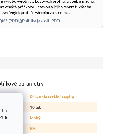
 a výrobu výrobků z kovových profilů, trubek a plechů,
ravených práškovou barvou a jejich montáž. Výroba
 uzavřených profilů tvářením za studena.
 QMS (PDF)
Politika jakosti (PDF)
lňkové parametry
tegorie
:
RH - univerzální regály
ruka
:
10 let
ebu.
on a
p regálu
:
lehký
delová řada
:
RH