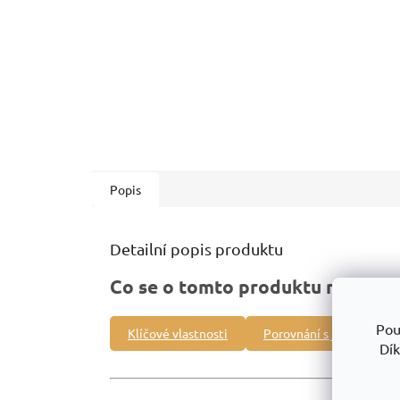
Popis
Detailní popis produktu
Co se o tomto produktu můžete 
Pou
Klíčové vlastnosti
Porovnání s jinými prod
Dík