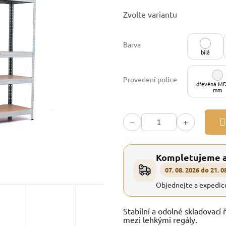
Měrná
Zvolte variantu
cena:
Barva
bílá
Provedení police
dřevěná MD
mm
−
+
Kompletujeme 
07. 08. 2026 do 21. 0
Objednejte a expedic
Stabilní a odolné skladovací 
mezi lehkými regály.