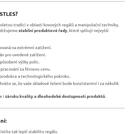
ESTLES?
oletou tradicí v oblasti kovových regálů a manipulační techniky.
udržujeme
stabilní produktové řady
, které splňují nejvyšší
ovaná na extrémní zatížení.
ván pro uvedené zatížení.
působení výšky polic.
pracování za férovou cenu.
 produkce a technologického pokroku.
hněte se, že vaše skladové řešení bude konzistentní i za několik
le i
záruku kvality a dlouhodobé dostupnosti produktů
.
ní:
istíte tak lepší stabilitu regálu.