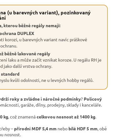
na (u barevných variant), pozinkovaný
ání
, kterou běžné regály nemají:
 ochrana DUPLEX
ti korozi, u barevných variant navíc práškové
 ochranu.
ež běžně lakované regály
ení laku a může začít vznikat koroze. U regálu RH je
 jako další vrstva ochrany.
 standard
slu kvůli odolnosti, ne u levných hobby regálů.
ydrží roky a zvládne i náročné podmínky
?
Policový
mácnosti, garáže, dílny, prodejny, sklady i kanceláře.
50 kg
, což znamená
celkovou nosnost až 1400 kg
.
otřeby –
přírodní MDF 5,4 mm
nebo
bílé HDF 5 mm
, obě
ou nosnost.