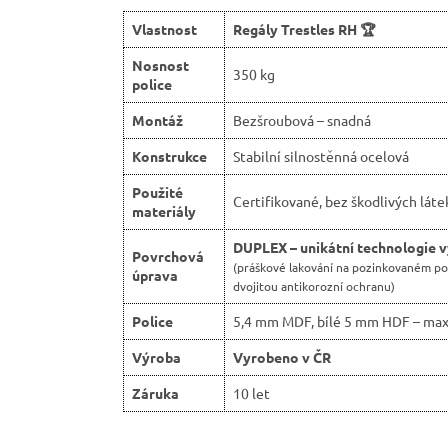
Vlastnost
Regály Trestles RH 🏆
Nosnost
350 kg
police
Montáž
Bezšroubová – snadná
Konstrukce
Stabilní silnostěnná ocelová
Použité
Certifikované, bez škodlivých láte
materiály
DUPLEX – unikátní technologie 
Povrchová
(práškové lakování na pozinkovaném p
úprava
dvojitou antikorozní ochranu)
Police
5,4 mm MDF, bílé 5 mm HDF – max
Výroba
Vyrobeno v ČR
Záruka
10 let