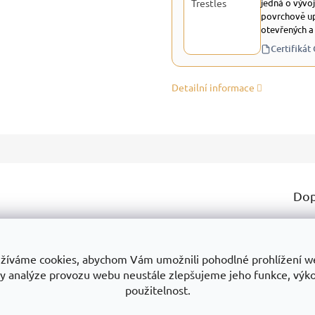
jedná o vývoj
povrchově up
otevřených a
Certifikát
Detailní informace
Dop
dozvědět? Třeba:
Ka
Zá
žíváme cookies, abychom Vám umožnili pohodlné prohlížení w
ukty
Proč je dobrou volbou
Na co si dát pozor
y analýze provozu webu neustále zlepšujeme jeho funkce, výk
Ty
použitelnost.
Mo