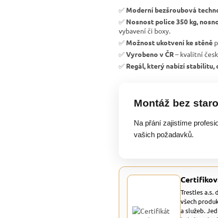
✅
Moderní bezšroubová techn
✅
Nosnost police 350 kg, nosno
vybavení či boxy.
✅
Možnost ukotvení ke stěně
p
✅
Vyrobeno v ČR
– kvalitní čes
✅
Regál, který nabízí stabilitu
Montáž bez staro
Na přání zajistíme profesi
vašich požadavků.
Certifikov
Trestles a.s.
všech produk
a služeb. Je