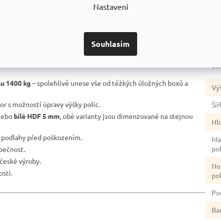
Nastavení
No
re
stabilita.
Po
nosníky do stojin a přitlačit je na doraz.
Souhlasím
úp
ní na pozinkovaném povrchu, pro dvojitou antikorozní ochranu.
ím poškození laku nezůstává ocel „na holém plechu“ jako u běžně
Ba
lu 1400 kg
– spolehlivě unese vše od těžkých úložných boxů a
Vý
tor s možností úpravy výšky polic.
Šíř
ebo
bílé HDF 5 mm
, obě varianty jsou dimenzované na stejnou
Hl
ě podlahy před poškozením.
Ma
po
zpečnost.
české výroby.
No
sti.
po
Po
Ba