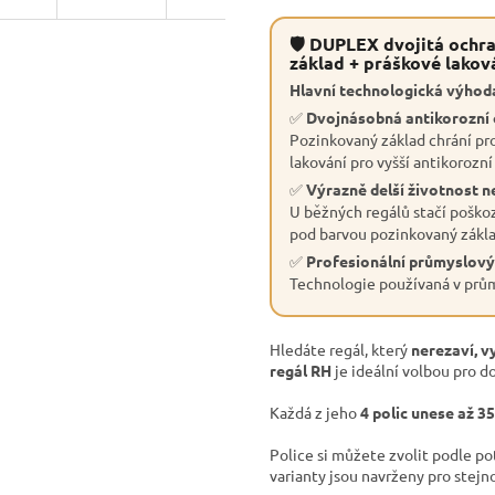
🛡 DUPLEX dvojitá ochra
základ + práškové lakov
Hlavní technologická výhoda
✅
Dvojnásobná antikorozní
Pozinkovaný základ chrání pro
lakování pro vyšší antikorozní
✅
Výrazně delší životnost n
U běžných regálů stačí poškoz
pod barvou pozinkovaný základ
✅
Profesionální průmyslový
Technologie používaná v průmy
Hledáte regál, který
nerezaví, v
regál RH
je ideální volbou pro do
Každá z jeho
4 polic unese až 3
Police si můžete zvolit podle p
varianty jsou navrženy pro stejn