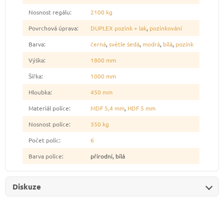
Nosnost regálu
:
2100 kg
Povrchová úprava
:
DUPLEX pozink + lak
,
pozinkování
Barva
:
černá
,
světle šedá
,
modrá
,
bílá
,
pozink
Výška
:
1800 mm
Šířka
:
1000 mm
Hloubka
:
450 mm
Materiál police
:
MDF 5,4 mm
,
HDF 5 mm
Nosnost police
:
350 kg
Počet polic
:
6
Barva police
:
přírodní, bílá
Diskuze