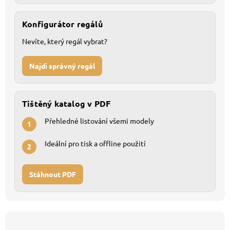
Konfigurátor regálů
Nevíte, který regál vybrat?
Najdi správný regál
Tištěný katalog v PDF
Přehledné listování všemi modely
1
Ideální pro tisk a offline použití
2
Stáhnout PDF
Z
á