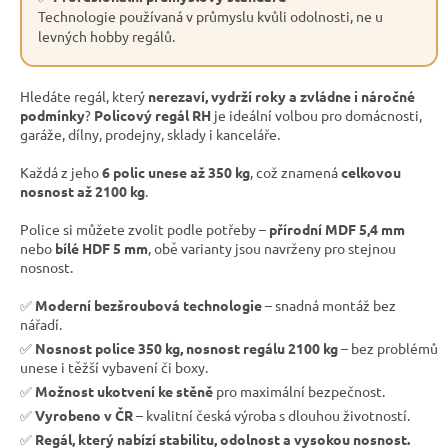
Technologie používaná v průmyslu kvůli odolnosti, ne u
levných hobby regálů.
Hledáte regál, který
nerezaví, vydrží roky a zvládne i náročné
podmínky
?
Policový regál RH
je ideální volbou pro domácnosti,
garáže, dílny, prodejny, sklady i kanceláře.
Každá z jeho
6 polic unese až 350 kg
, což znamená
celkovou
nosnost až 2100 kg
.
Police si můžete zvolit podle potřeby –
přírodní MDF 5,4 mm
nebo
bílé HDF 5 mm
, obě varianty jsou navrženy pro stejnou
nosnost.
✅
Moderní bezšroubová technologie
– snadná montáž bez
nářadí.
✅
Nosnost police 350 kg, nosnost regálu 2100 kg
– bez problémů
unese i těžší vybavení či boxy.
✅
Možnost ukotvení ke stěně
pro maximální bezpečnost.
✅
Vyrobeno v ČR
– kvalitní česká výroba s dlouhou životností.
✅
Regál, který nabízí stabilitu, odolnost a vysokou nosnost.