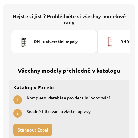
Nejste si jistí? Prohlédněte si všechny modelové
řady
RH - univerzální regály
RNDU-KUI
Všechny modely přehledně v katalogu
Katalog v Excelu
Kompletní databáze pro detailní porovnání
1
Snadné filtrování a vlastní úpravy
2
Stáhnout Excel