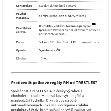
Konstrukce
Stabilní silnostěnná ocelová
Použité
Certifikované, bez škodlivých látek
materiály
➡️
DUPLEX – unikátní technologie výroby
Povrchová
(práškové lakování na pozinkovaném povrchu pro dvo
úprava
antikorozní ochranu)
Police
5,4 mm MDF, bílé 5 mm HDF – maximální pevnost
Výroba
Vyrobeno v ČR
Záruka
10 let
Proč zvolit policové regály RH od TRESTLES?
Společnost
TRESTLES a.s.
je
český výrobce
s
dlouholetou tradicí v oblasti kovových regálů a
manipulační techniky. Díky výrobě na
plně
automatizovaných linkách
si udržujeme
stabilní
produktové řady
, které splňují nejvyšší kvalitativní