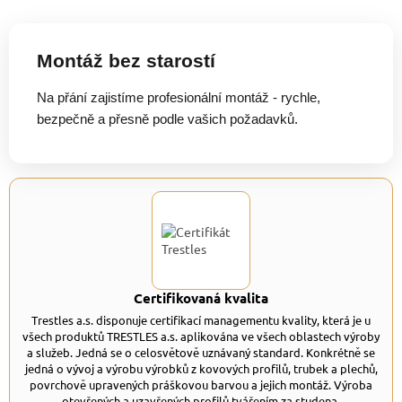
Montáž bez starostí
Na přání zajistíme profesionální montáž - rychle,
bezpečně a přesně podle vašich požadavků.
Certifikovaná kvalita
Trestles a.s. disponuje certifikací managementu kvality, která je u
všech produktů TRESTLES a.s. aplikována ve všech oblastech výroby
a služeb. Jedná se o celosvětově uznávaný standard. Konkrétně se
jedná o vývoj a výrobu výrobků z kovových profilů, trubek a plechů,
povrchově upravených práškovou barvou a jejich montáž. Výroba
otevřených a uzavřených profilů tvářením za studena.