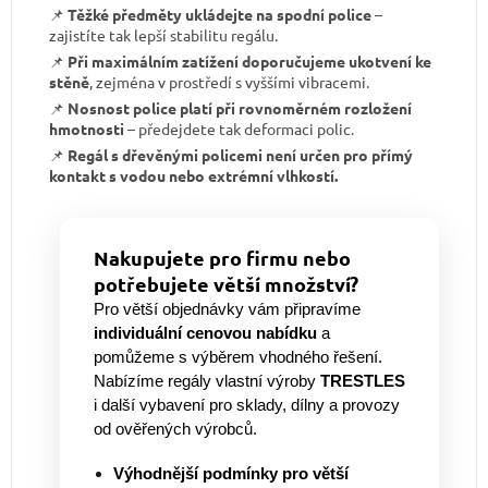
📌
Těžké předměty ukládejte na spodní police
–
zajistíte tak lepší stabilitu regálu.
📌
Při maximálním zatížení doporučujeme ukotvení ke
stěně
, zejména v prostředí s vyššími vibracemi.
📌
Nosnost police platí při rovnoměrném rozložení
hmotnosti
– předejdete tak deformaci polic.
📌
Regál s dřevěnými policemi není určen pro přímý
kontakt s vodou nebo extrémní vlhkostí.
Nakupujete pro firmu nebo
potřebujete větší množství?
Pro větší objednávky vám připravíme
individuální cenovou nabídku
a
pomůžeme s výběrem vhodného řešení.
Nabízíme regály vlastní výroby
TRESTLES
i další vybavení pro sklady, dílny a provozy
od ověřených výrobců.
Výhodnější podmínky pro větší