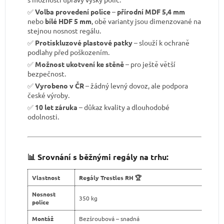
✅
Volba provedení police
–
přírodní MDF 5,4 mm
nebo
bílé HDF 5 mm
, obě varianty jsou dimenzované na
stejnou nosnost regálu.
✅
Protiskluzové plastové patky
– slouží k ochraně
podlahy před poškozením.
✅
Možnost ukotvení ke stěně
– pro ještě větší
bezpečnost.
✅
Vyrobeno v ČR
– žádný levný dovoz, ale podpora
české výroby.
✅
10 let záruka
– důkaz kvality a dlouhodobé
odolnosti.
📊 Srovnání s běžnými regály na trhu:
Vlastnost
Regály Trestles RH 🏆
Nosnost
350 kg
police
Montáž
Bezšroubová – snadná