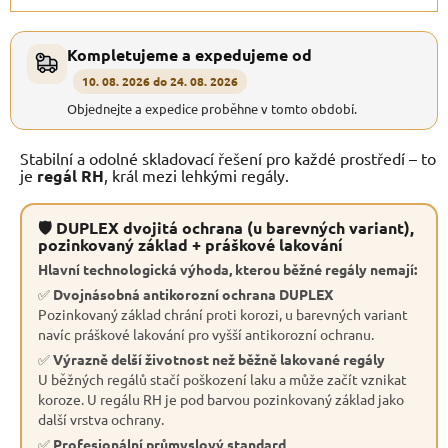
Kompletujeme a expedujeme od
10. 08. 2026 do 24. 08. 2026
Objednejte a expedice proběhne v tomto období.
Stabilní a odolné skladovací řešení pro každé prostředí – to
je
regál RH
, král mezi lehkými regály.
🛡 DUPLEX dvojitá ochrana (u barevných variant),
pozinkovaný základ + práškové lakování
Hlavní technologická výhoda, kterou běžné regály nemají:
✅
Dvojnásobná antikorozní ochrana DUPLEX
Pozinkovaný základ chrání proti korozi, u barevných variant
navíc práškové lakování pro vyšší antikorozní ochranu.
✅
Výrazně delší životnost než běžně lakované regály
U běžných regálů stačí poškození laku a může začít vznikat
koroze. U regálu RH je pod barvou pozinkovaný základ jako
další vrstva ochrany.
✅
Profesionální průmyslový standard