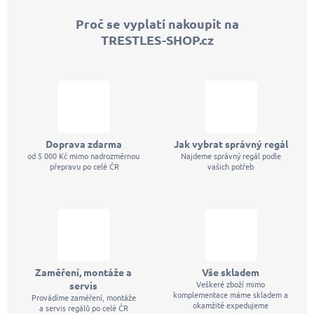
p
Proč se vyplatí nakoupit na
a
TRESTLES-SHOP.cz
t
í
Doprava zdarma
Jak vybrat správný regál
od 5 000 Kč mimo nadrozměrnou
Najdeme správný regál podle
přepravu po celé ČR
vašich potřeb
Zaměření, montáže a
Vše skladem
Veškeré zboží mimo
servis
komplementace máme skladem a
Provádíme zaměření, montáže
okamžitě expedujeme
a servis regálů po celé ČR