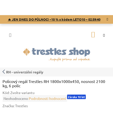
Přejít
na
obsah
🔥 JEN DNES DO PŮLNOCI −10 % s kódem LETO10 –
02:59:39
NÁKUP
KOŠÍK
RH - univerzální regály
Policový regál Trestles RH 1800x1000x450, nosnost 2100
kg, 6 polic
Kód:
Zvolte variantu
Záruka 10 let
Průměrné
Neohodnoceno
Podrobnosti hodnocení
hodnocení
Značka:
Trestles
produktu
je