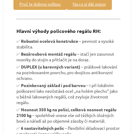
Proč je dobrou volbou
Na co si dát pozor
Hlavní výhody policového regálu RH:
✅
Robustní ocelová konstrukce
– pevnost a vysoká
stabilita.
✅
Bezšroubová montáž regálu
– stačí jen zasunout
nosníky do stojin a přitlačit je na doraz.
✅
DUPLEX (u barevných variant)
– práškové lakování
na pozinkovaném povrchu, pro dvojitou antikorozní
ochranu.
✅
Pozinkovaný základ i pod barvou
– i při lokálním
poškození laku nezůstává ocel „na holém plechu“ jako
u běžně lakovaných regálů, což zvyšuje životnost
regálu.
✅
Nosnost 350 kg na polici, celková nosnost regálu
2100 kg
– spolehlivě unese vše od těžkých úložných
boxů a nářadí až po objemné zásoby či materiál.
✅
6 nastavitelných polic
– flexibilní skladovací prostor
s možností úpravy výšky polic.