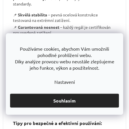
standardy.
📌
Skvělá stabilita
– pevná ocelová konstrukce
testovaná na extrémní zatížení.
📌
Garantovaná nosnost
– každý regál je certifikován
pro uvedené zatížení.
📌
Perfektní ergonomie
– snadná manipulace a
přizpůsobení výšky polic.
Používáme cookies, abychom Vám umožnili
📌
Bezkonkurenční poměr kvalita/cena
– výborné
pohodlné prohlížení webu.
zpracování za férovou cenu.
Díky analýze provozu webu neustále zlepšujeme
📌
Podpora české výroby
– investujeme do lokální
jeho funkce, výkon a použitelnost.
produkce a technologického pokroku.
📌
Dlouhodobě dostupná produktová řada
–
Nastavení
spolehněte se, že vaše skladové řešení bude
konzistentní i za několik let.
S TRESTLES
si pořizujete nejen
spolehlivý regál
, ale i
záruku kvality a dlouhodobé dostupnosti produktů
.
Souhlasím
Tipy pro bezpečné a efektivní používání: