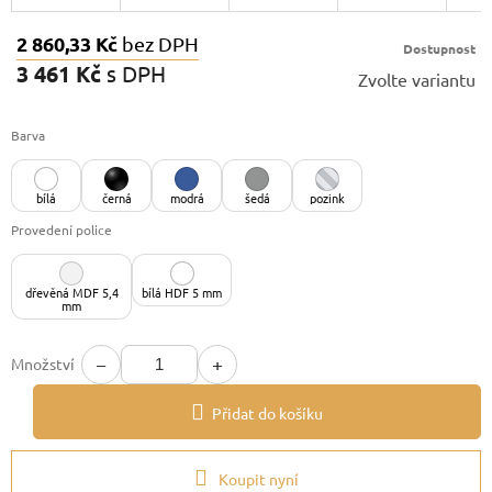
2 860,33 Kč
bez DPH
Dostupnost
3 461 Kč
s DPH
Zvolte variantu
Měrná
cena:
Barva
bílá
černá
modrá
šedá
pozink
Provedení police
dřevěná MDF 5,4
bílá HDF 5 mm
mm
−
+
Množství
Přidat do košíku
Koupit nyní