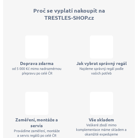
p
Proč se vyplatí nakoupit na
a
TRESTLES-SHOP.cz
t
í
Doprava zdarma
Jak vybrat správný regál
od 5 000 Kč mimo nadrozměrnou
Najdeme správný regál podle
přepravu po celé ČR
vašich potřeb
Zaměření, montáže a
Vše skladem
Veškeré zboží mimo
servis
komplementace máme skladem a
Provádíme zaměření, montáže
okamžitě expedujeme
a servis regálů po celé ČR