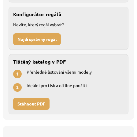
Konfigurátor regálů
Nevíte, který regál vybrat?
Najdi správný regál
Tištěný katalog v PDF
Přehledné listování všemi modely
1
Ideální pro tisk a offline použití
2
Stáhnout PDF
Z
á