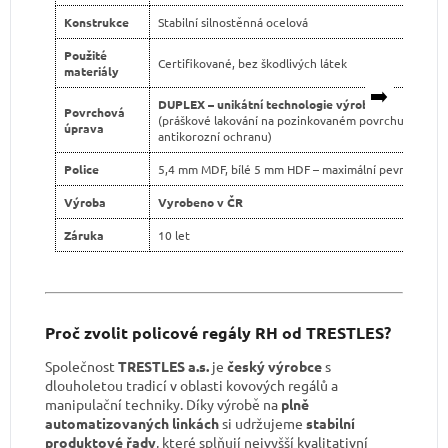
Konstrukce
Stabilní silnostěnná ocelová
Použité
Certifikované, bez škodlivých látek
materiály
➡️
DUPLEX – unikátní technologie výroby
Povrchová
(práškové lakování na pozinkovaném povrchu pro dvo
úprava
antikorozní ochranu)
Police
5,4 mm MDF, bílé 5 mm HDF – maximální pevnost
Výroba
Vyrobeno v ČR
Záruka
10 let
Proč zvolit policové regály RH od TRESTLES?
Společnost
TRESTLES a.s.
je
český výrobce
s
dlouholetou tradicí v oblasti kovových regálů a
manipulační techniky. Díky výrobě na
plně
automatizovaných linkách
si udržujeme
stabilní
produktové řady
, které splňují nejvyšší kvalitativní