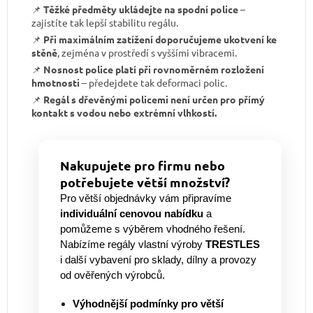
📌
Těžké předměty ukládejte na spodní police
–
zajistíte tak lepší stabilitu regálu.
📌
Při maximálním zatížení doporučujeme ukotvení ke
stěně
, zejména v prostředí s vyššími vibracemi.
📌
Nosnost police platí při rovnoměrném rozložení
hmotnosti
– předejdete tak deformaci polic.
📌
Regál s dřevěnými policemi není určen pro přímý
kontakt s vodou nebo extrémní vlhkostí.
Nakupujete pro firmu nebo
potřebujete větší množství?
Pro větší objednávky vám připravíme
individuální cenovou nabídku
a
pomůžeme s výběrem vhodného řešení.
Nabízíme regály vlastní výroby
TRESTLES
i další vybavení pro sklady, dílny a provozy
od ověřených výrobců.
Výhodnější podmínky pro větší