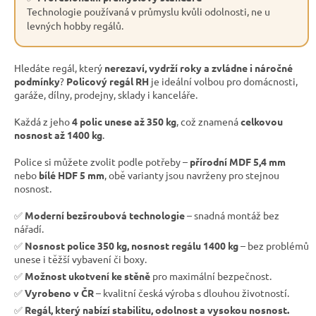
Technologie používaná v průmyslu kvůli odolnosti, ne u
levných hobby regálů.
Hledáte regál, který
nerezaví, vydrží roky a zvládne i náročné
podmínky
?
Policový regál RH
je ideální volbou pro domácnosti,
garáže, dílny, prodejny, sklady i kanceláře.
Každá z jeho
4 polic unese až 350 kg
, což znamená
celkovou
nosnost až 1400 kg
.
Police si můžete zvolit podle potřeby –
přírodní MDF 5,4 mm
nebo
bílé HDF 5 mm
, obě varianty jsou navrženy pro stejnou
nosnost.
✅
Moderní bezšroubová technologie
– snadná montáž bez
nářadí.
✅
Nosnost police 350 kg, nosnost regálu 1400 kg
– bez problémů
unese i těžší vybavení či boxy.
✅
Možnost ukotvení ke stěně
pro maximální bezpečnost.
✅
Vyrobeno v ČR
– kvalitní česká výroba s dlouhou životností.
✅
Regál, který nabízí stabilitu, odolnost a vysokou nosnost.