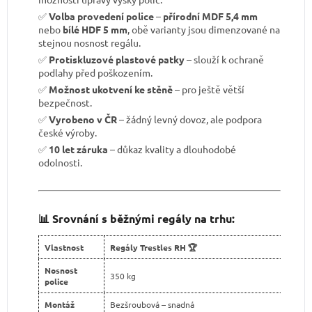
✅
Volba provedení police
–
přírodní MDF 5,4 mm
nebo
bílé HDF 5 mm
, obě varianty jsou dimenzované na
stejnou nosnost regálu.
✅
Protiskluzové plastové patky
– slouží k ochraně
podlahy před poškozením.
✅
Možnost ukotvení ke stěně
– pro ještě větší
bezpečnost.
✅
Vyrobeno v ČR
– žádný levný dovoz, ale podpora
české výroby.
✅
10 let záruka
– důkaz kvality a dlouhodobé
odolnosti.
📊 Srovnání s běžnými regály na trhu:
Vlastnost
Regály Trestles RH 🏆
Nosnost
350 kg
police
Montáž
Bezšroubová – snadná