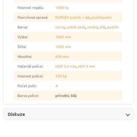
Nosnost regálu
:
1400 kg
Povrchová úprava
:
DUPLEX pozink + lak
,
pozinkování
Barva
:
černá
,
světle šedá
,
modrá
,
bílá
,
pozink
Výška
:
1800 mm
Šířka
:
1000 mm
Hloubka
:
600 mm
Materiál police
:
MDF 5,4 mm
,
HDF 5 mm
Nosnost police
:
350 kg
Počet polic
:
4
Barva police
:
přírodní, bílá
Diskuze