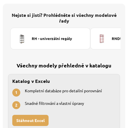
Nejste si jistí? Prohlédněte si všechny modelové
řady
RH - univerzální regály
RNDU-KUI
Všechny modely přehledně v katalogu
Katalog v Excelu
Kompletní databáze pro detailní porovnání
1
Snadné filtrování a vlastní úpravy
2
Stáhnout Excel