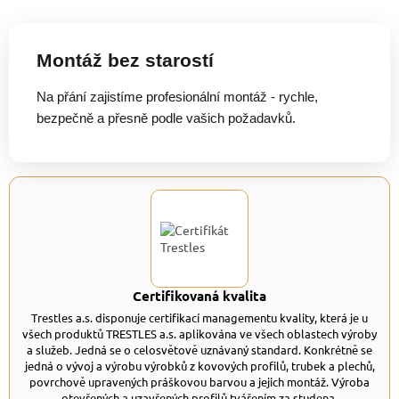
Montáž bez starostí
Na přání zajistíme profesionální montáž - rychle,
bezpečně a přesně podle vašich požadavků.
Certifikovaná kvalita
Trestles a.s. disponuje certifikací managementu kvality, která je u
všech produktů TRESTLES a.s. aplikována ve všech oblastech výroby
a služeb. Jedná se o celosvětově uznávaný standard. Konkrétně se
jedná o vývoj a výrobu výrobků z kovových profilů, trubek a plechů,
povrchově upravených práškovou barvou a jejich montáž. Výroba
otevřených a uzavřených profilů tvářením za studena.