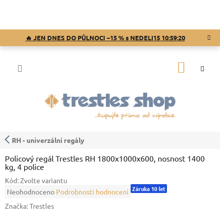
Přejít
na
obsah
🔥 JEN DNES DO PŮLNOCI −15 % s NEDELI15
10:59:19
NÁKUP
KOŠÍK
RH - univerzální regály
Policový regál Trestles RH 1800x1000x600, nosnost 1400
kg, 4 police
Kód:
Zvolte variantu
Záruka 10 let
Průměrné
Neohodnoceno
Podrobnosti hodnocení
hodnocení
Značka:
Trestles
produktu
je