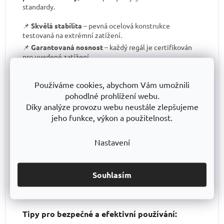
standardy.
📌
Skvělá stabilita
– pevná ocelová konstrukce
testovaná na extrémní zatížení.
📌
Garantovaná nosnost
– každý regál je certifikován
pro uvedené zatížení.
📌
Perfektní ergonomie
– snadná manipulace a
přizpůsobení výšky polic.
Používáme cookies, abychom Vám umožnili
📌
Bezkonkurenční poměr kvalita/cena
– výborné
pohodlné prohlížení webu.
zpracování za férovou cenu.
Díky analýze provozu webu neustále zlepšujeme
📌
Podpora české výroby
– investujeme do lokální
jeho funkce, výkon a použitelnost.
produkce a technologického pokroku.
📌
Dlouhodobě dostupná produktová řada
–
Nastavení
spolehněte se, že vaše skladové řešení bude
konzistentní i za několik let.
S TRESTLES
si pořizujete nejen
spolehlivý regál
, ale i
záruku kvality a dlouhodobé dostupnosti produktů
.
Souhlasím
Tipy pro bezpečné a efektivní používání: