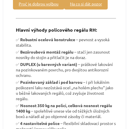
Proč je dobrou volbou
Na co si dát pozor
Hlavní výhody policového regálu RH:
✅
Robustní ocelová konstrukce
– pevnost a vysoká
stabilita.
✅
Bezšroubová montáž regálu
– stačí jen zasunout
nosníky do stojin a přitlačit je na doraz.
✅
DUPLEX (u barevných variant)
– práškové lakování
na pozinkovaném povrchu, pro dvojitou antikorozní
ochranu.
✅
Pozinkovaný základ i pod barvou
– i při lokálním
poškození laku nezůstává ocel „na holém plechu“ jako
u běžně lakovaných regálů, což zvyšuje životnost
regálu.
✅
Nosnost 350 kg na polici, celková nosnost regálu
1400 kg
– spolehlivě unese vše od těžkých úložných
boxů a nářadí až po objemné zásoby či materiál.
✅
4 nastavitelné police
– flexibilní skladovací prostor s
možností úpravy výšky polic.