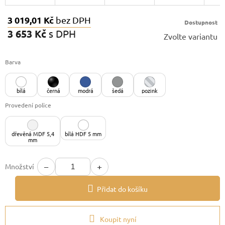
3 019,01 Kč
bez DPH
Dostupnost
3 653 Kč
s DPH
Zvolte variantu
Měrná
cena:
Barva
bílá
černá
modrá
šedá
pozink
Provedení police
dřevěná MDF 5,4
bílá HDF 5 mm
mm
−
+
Množství
Přidat do košíku
Koupit nyní