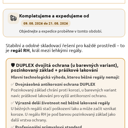
Kompletujeme a expedujeme od
09. 08. 2026 do 21. 08. 2026
Objednejte a expedice proběhne v tomto období.
Stabilní a odolné skladovací řešení pro každé prostředí – to
je
regál RH
, král mezi lehkými regály.
🛡 DUPLEX dvojitá ochrana (u barevných variant),
pozinkovaný základ + práškové lakování
Hlavní technologická výhoda, kterou běžné regály nemají:
✅
Dvojnásobná antikorozní ochrana DUPLEX
Pozinkovaný základ chrání proti korozi, u barevných variant
navíc práškové lakování pro vyšší antikorozní ochranu.
✅
Výrazně delší životnost než běžně lakované regály
U běžných regálů stačí poškození laku a může začít vznikat
koroze. U regálu RH je pod barvou pozinkovaný základ jako
další vrstva ochrany.
✅
Profesionální průmyslový standard