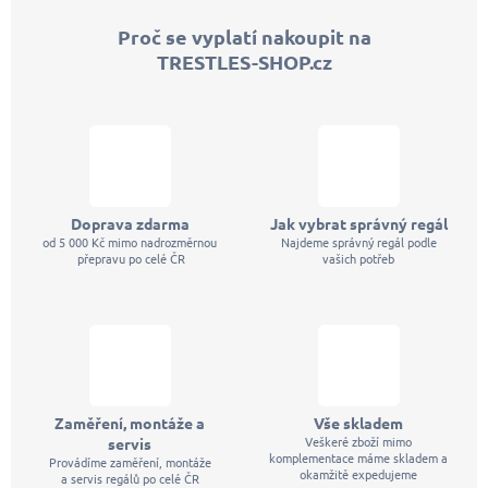
p
Proč se vyplatí nakoupit na
a
TRESTLES-SHOP.cz
t
í
Doprava zdarma
Jak vybrat správný regál
od 5 000 Kč mimo nadrozměrnou
Najdeme správný regál podle
přepravu po celé ČR
vašich potřeb
Zaměření, montáže a
Vše skladem
Veškeré zboží mimo
servis
komplementace máme skladem a
Provádíme zaměření, montáže
okamžitě expedujeme
a servis regálů po celé ČR