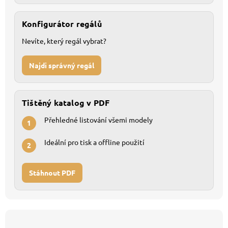
Konfigurátor regálů
Nevíte, který regál vybrat?
Najdi správný regál
Tištěný katalog v PDF
Přehledné listování všemi modely
1
Ideální pro tisk a offline použití
2
Stáhnout PDF
Z
á