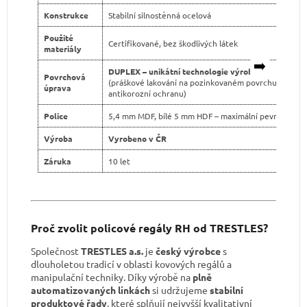
Konstrukce
Stabilní silnostěnná ocelová
Použité
Certifikované, bez škodlivých látek
materiály
➡️
DUPLEX – unikátní technologie výroby
Povrchová
(práškové lakování na pozinkovaném povrchu pro dvo
úprava
antikorozní ochranu)
Police
5,4 mm MDF, bílé 5 mm HDF – maximální pevnost
Výroba
Vyrobeno v ČR
Záruka
10 let
Proč zvolit policové regály RH od TRESTLES?
Společnost
TRESTLES a.s.
je
český výrobce
s
dlouholetou tradicí v oblasti kovových regálů a
manipulační techniky. Díky výrobě na
plně
automatizovaných linkách
si udržujeme
stabilní
produktové řady
, které splňují nejvyšší kvalitativní