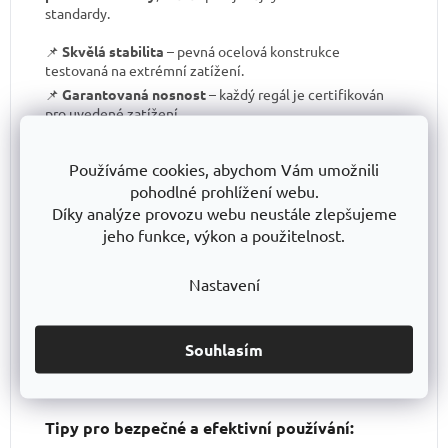
standardy.
📌
Skvělá stabilita
– pevná ocelová konstrukce
testovaná na extrémní zatížení.
📌
Garantovaná nosnost
– každý regál je certifikován
pro uvedené zatížení.
📌
Perfektní ergonomie
– snadná manipulace a
přizpůsobení výšky polic.
Používáme cookies, abychom Vám umožnili
📌
Bezkonkurenční poměr kvalita/cena
– výborné
pohodlné prohlížení webu.
zpracování za férovou cenu.
Díky analýze provozu webu neustále zlepšujeme
📌
Podpora české výroby
– investujeme do lokální
jeho funkce, výkon a použitelnost.
produkce a technologického pokroku.
📌
Dlouhodobě dostupná produktová řada
–
Nastavení
spolehněte se, že vaše skladové řešení bude
konzistentní i za několik let.
S TRESTLES
si pořizujete nejen
spolehlivý regál
, ale i
záruku kvality a dlouhodobé dostupnosti produktů
.
Souhlasím
Tipy pro bezpečné a efektivní používání: