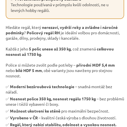
Technologie používaná v průmyslu kvůli odolnosti, ne u
levných hobby regálů.
Hledáte regál, který
nerezaví, vydrží roky a zvládne i náročné
podmínky
?
Policový regál RH
je ideální volbou pro domácnosti,
garáže, dílny, prodejny, sklady i kanceláře.
Každá z jeho
5 polic unese až 350 kg
, což znamená
celkovou
nosnost až 1750 kg
.
Police si můžete zvolit podle potřeby –
přírodní MDF 5,4 mm
nebo
bílé HDF 5 mm
, obě varianty jsou navrženy pro stejnou
nosnost.
✅
Moderní bezšroubová technologie
– snadná montáž bez
nářadí.
✅
Nosnost police 350 kg, nosnost regálu 1750 kg
– bez problémů
unese i těžší vybavení či boxy.
✅
Možnost ukotvení ke stěně
pro maximální bezpečnost.
✅
Vyrobeno v ČR
– kvalitní česká výroba s dlouhou životností.
✅
Regál, který nabízí stabilitu, odolnost a vysokou nosnost.