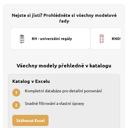
Nejste si jistí? Prohlédněte si všechny modelové
řady
RH - univerzální regály
RNDU-KUI
Všechny modely přehledně v katalogu
Katalog v Excelu
Kompletní databáze pro detailní porovnání
1
Snadné filtrování a vlastní úpravy
2
Stáhnout Excel