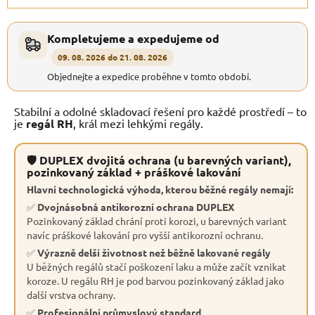
Kompletujeme a expedujeme od
09. 08. 2026 do 21. 08. 2026
Objednejte a expedice proběhne v tomto období.
Stabilní a odolné skladovací řešení pro každé prostředí – to
je
regál RH
, král mezi lehkými regály.
🛡 DUPLEX dvojitá ochrana (u barevných variant),
pozinkovaný základ + práškové lakování
Hlavní technologická výhoda, kterou běžné regály nemají:
✅
Dvojnásobná antikorozní ochrana DUPLEX
Pozinkovaný základ chrání proti korozi, u barevných variant
navíc práškové lakování pro vyšší antikorozní ochranu.
✅
Výrazně delší životnost než běžně lakované regály
U běžných regálů stačí poškození laku a může začít vznikat
koroze. U regálu RH je pod barvou pozinkovaný základ jako
další vrstva ochrany.
✅
Profesionální průmyslový standard