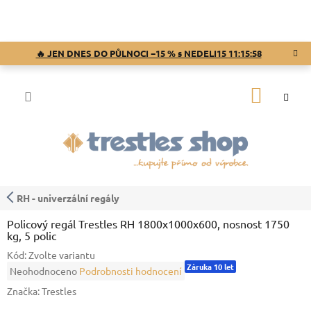
Přejít
na
obsah
🔥 JEN DNES DO PŮLNOCI −15 % s NEDELI15
11:15:57
NÁKUP
KOŠÍK
RH - univerzální regály
Policový regál Trestles RH 1800x1000x600, nosnost 1750
kg, 5 polic
Kód:
Zvolte variantu
Záruka 10 let
Průměrné
Neohodnoceno
Podrobnosti hodnocení
hodnocení
Značka:
Trestles
produktu
je