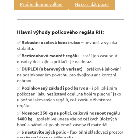
Proč je dobrou volbou
Na co si dát pozor
Hlavní výhody policového regálu RH:
✅
Robustní ocelová konstrukce
– pevnost a vysoká
stabilita.
✅
Bezšroubová montáž regálu
– stačí jen zasunout
nosníky do stojin a přitlačit je na doraz.
✅
DUPLEX (u barevných variant)
– práškové lakování
na pozinkovaném povrchu, pro dvojitou antikorozní
ochranu.
✅
Pozinkovaný základ i pod barvou
– i při lokálním
poškození laku nezůstává ocel „na holém plechu“ jako
u běžně lakovaných regálů, což zvyšuje životnost
regálu.
✅
Nosnost 350 kg na polici, celková nosnost regálu
1400 kg
– spolehlivě unese vše od těžkých úložných
boxů a nářadí až po objemné zásoby či materiál.
✅
5 nastavitelných polic
– flexibilní skladovací prostor
s možností úpravy výšky polic.