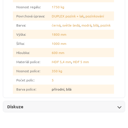
Nosnost regálu
:
1750 kg
Povrchová úprava
:
DUPLEX pozink + lak
,
pozinkování
Barva
:
černá
,
světle šedá
,
modrá
,
bílá
,
pozink
Výška
:
1800 mm
Šířka
:
1000 mm
Hloubka
:
600 mm
Materiál police
:
MDF 5,4 mm
,
HDF 5 mm
Nosnost police
:
350 kg
Počet polic
:
5
Barva police
:
přírodní, bílá
Diskuze