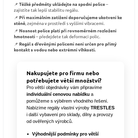
📌
Těžké předměty ukládejte na spodní police
–
zajistíte tak lepší stabilitu regálu.
📌
Při maximálním zatížení doporučujeme ukotvení ke
stěně
, zejména v prostředí s vyššími vibracemi.
📌
Nosnost police platí při rovnoměrném rozložení
hmotnosti
– předejdete tak deformaci polic.
📌
Regál s dřevěnými policemi není určen pro přímý
kontakt s vodou nebo extrémní vlhkostí.
Nakupujete pro firmu nebo
potřebujete větší množství?
Pro větší objednávky vám připravíme
individuální cenovou nabídku
a
pomůžeme s výběrem vhodného řešení.
Nabízíme regály vlastní výroby
TRESTLES
i další vybavení pro sklady, dílny a provozy
od ověřených výrobců.
Výhodnější podmínky pro větší