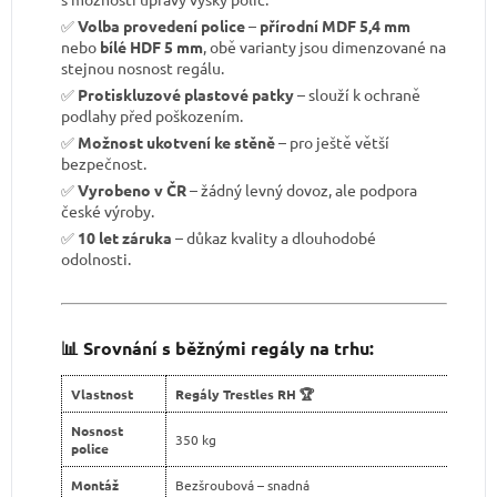
✅
Volba provedení police
–
přírodní MDF 5,4 mm
nebo
bílé HDF 5 mm
, obě varianty jsou dimenzované na
stejnou nosnost regálu.
✅
Protiskluzové plastové patky
– slouží k ochraně
podlahy před poškozením.
✅
Možnost ukotvení ke stěně
– pro ještě větší
bezpečnost.
✅
Vyrobeno v ČR
– žádný levný dovoz, ale podpora
české výroby.
✅
10 let záruka
– důkaz kvality a dlouhodobé
odolnosti.
📊 Srovnání s běžnými regály na trhu:
Vlastnost
Regály Trestles RH 🏆
Nosnost
350 kg
police
Montáž
Bezšroubová – snadná