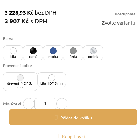
3 228,93 Kč
bez DPH
Dostupnost
3 907 Kč
s DPH
Zvolte variantu
Měrná
cena:
Barva
bílá
černá
modrá
šedá
pozink
Provedení police
dřevěná MDF 5,4
bílá HDF 5 mm
mm
−
+
Množství
Přidat do košíku
Koupit nyní