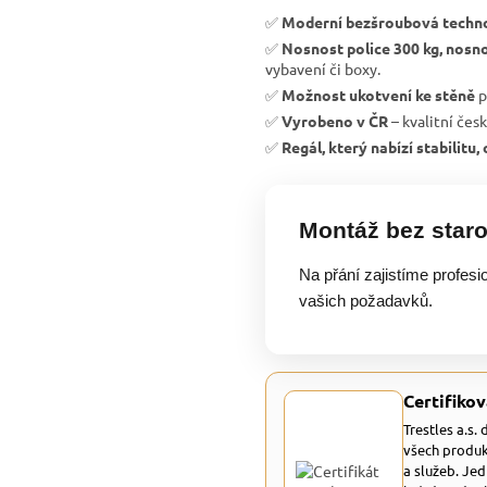
✅
Moderní bezšroubová techn
✅
Nosnost police 300 kg, nosno
vybavení či boxy.
✅
Možnost ukotvení ke stěně
p
✅
Vyrobeno v ČR
– kvalitní čes
✅
Regál, který nabízí stabilitu
Montáž bez staro
Na přání zajistíme profesi
vašich požadavků.
Certifikov
Trestles a.s.
všech produk
a služeb. Je