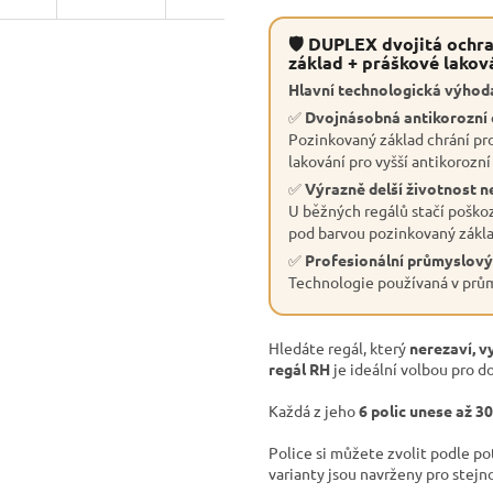
🛡 DUPLEX dvojitá ochra
základ + práškové lakov
Hlavní technologická výhoda
✅
Dvojnásobná antikorozní
Pozinkovaný základ chrání pro
lakování pro vyšší antikorozní
✅
Výrazně delší životnost n
U běžných regálů stačí poškoz
pod barvou pozinkovaný základ
✅
Profesionální průmyslový
Technologie používaná v průmy
Hledáte regál, který
nerezaví, v
regál RH
je ideální volbou pro do
Každá z jeho
6 polic unese až 3
Police si můžete zvolit podle p
varianty jsou navrženy pro stejn