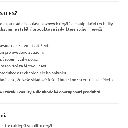
ESTLES?
oletou tradicí v oblasti kovových regálů a manipulační techniky.
udržujeme
stabilní produktové řady
, které splňují nejvyšší
ovaná na extrémní zatížení.
ván pro uvedené zatížení.
působení výšky polic.
pracování za férovou cenu.
 produkce a technologického pokroku.
hněte se, že vaše skladové řešení bude konzistentní i za několik
le i
záruku kvality a dlouhodobé dostupnosti produktů
.
ní:
istíte tak lepší stabilitu regálu.