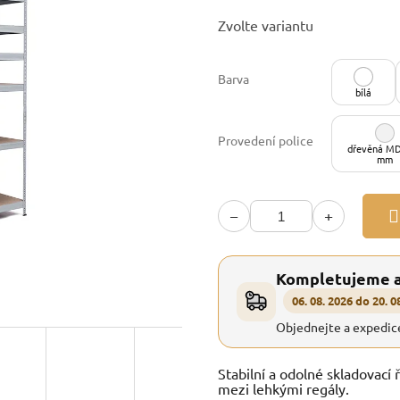
Měrná
Zvolte variantu
cena:
Barva
bílá
Provedení police
dřevěná MD
mm
−
+
Kompletujeme 
06. 08. 2026 do 20. 0
Objednejte a expedic
Stabilní a odolné skladovací 
mezi lehkými regály.