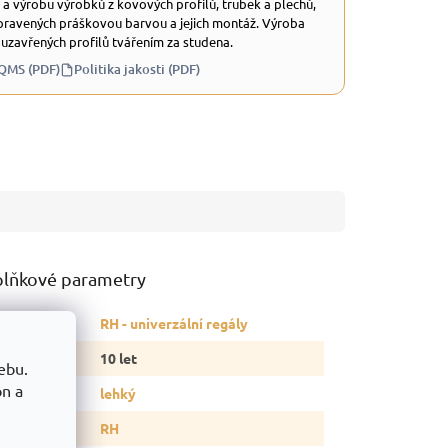
 a výrobu výrobků z kovových profilů, trubek a plechů,
ravených práškovou barvou a jejich montáž. Výroba
 uzavřených profilů tvářením za studena.
 QMS (PDF)
Politika jakosti (PDF)
lňkové parametry
tegorie
:
RH - univerzální regály
ruka
:
10 let
ebu.
on a
p regálu
:
lehký
delová řada
:
RH