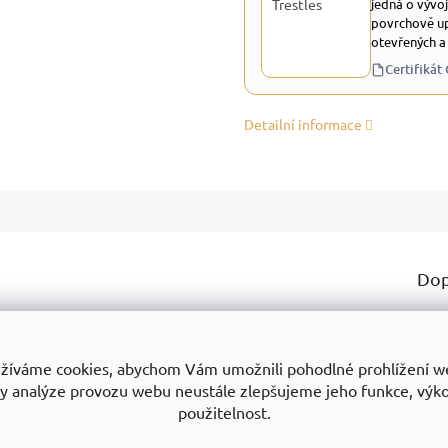
jedná o vývoj
povrchově up
otevřených a
Certifikát
Detailní informace
Dop
dozvědět? Třeba:
Ka
Zá
žíváme cookies, abychom Vám umožnili pohodlné prohlížení w
ukty
Proč je dobrou volbou
Na co si dát pozor
y analýze provozu webu neustále zlepšujeme jeho funkce, výk
Ty
použitelnost.
Mo