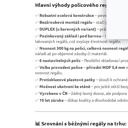
Hlavní výhody policového regálu RH:
✅
Robustní ocelová konstrukce
– pevnost a vysoká 
✅
Bezšroubová montáž regálu
– stačí jen zasunout 
✅
DUPLEX (u barevných variant)
– práškové laková
✅
Pozinkovaný základ i pod barvou
– i při lokáln
lakovaných regálů, což zvyšuje životnost regálu.
✅
Nosnost 300 kg na polici, celková nosnost regá
nářadí až po objemné zásoby či materiál.
✅
6 nastavitelných polic
– flexibilní skladovací pro
✅
Volba provedení police
–
přírodní MDF 5,4 mm
n
nosnost regálu.
✅
Protiskluzové plastové patky
– slouží k ochran
✅
Možnost ukotvení ke stěně
– pro ještě větší be
✅
Vyrobeno v ČR
– žádný levný dovoz, ale podpora 
✅
10 let záruka
– důkaz kvality a dlouhodobé odolno
📊 Srovnání s běžnými regály na trhu: