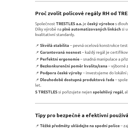
Proč zvolit policové regály RH od TR
Společnost
TRESTLES a.s.
je
český výrobce
s dlouh
Díky výrobě na
plně automatizovaných linkách
si 
kvalitativní standardy.
📌
Skvělá stabilita
– pevná ocelová konstrukce test
📌
Garantovaná nosnost
– každý regál je certifiko
📌
Perfektní ergonomie
– snadná manipulace a přiz
📌
Bezkonkurenční poměr kvalita/cena
– výborné z
📌
Podpora české výroby
– investujeme do lokální
📌
Dlouhodobě dostupná produktová řada
– spole
let.
S TRESTLES
si pořizujete nejen
spolehlivý regál
, a
Tipy pro bezpečné a efektivní používá
📌
Těžké předměty ukládejte na spodní police
– zaj