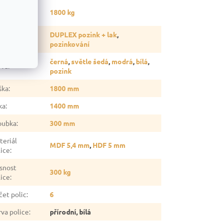
snost
1800 kg
gálu
:
vrchová
DUPLEX pozink + lak
,
rava
:
pozinkování
černá
,
světle šedá
,
modrá
,
bílá
,
rva
:
pozink
ška
:
1800 mm
ka
:
1400 mm
oubka
:
300 mm
teriál
MDF 5,4 mm
,
HDF 5 mm
lice
:
snost
300 kg
lice
:
čet polic
:
6
rva police
:
přírodní, bílá