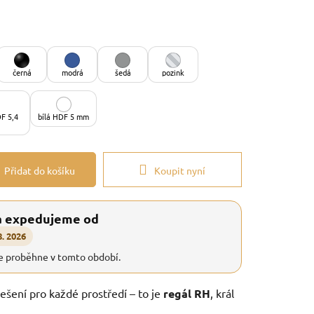
černá
modrá
šedá
pozink
F 5,4
bílá HDF 5 mm
Přidat do košíku
Koupit nyní
a expedujeme od
8. 2026
e proběhne v tomto období.
řešení pro každé prostředí – to je
regál RH
, král