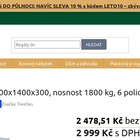
S DO PŮLNOCI: NAVÍC SLEVA 10 % s kódem LETO10 – zbý
HLEDAT
ace
Kovový nábytek
Dům a zahrada
Plastový pro
800x1400x300, nosnost 1800 kg, 6 poli
Značka:
Trestles
2 478,51 Kč
bez
2 999 Kč
s DPH