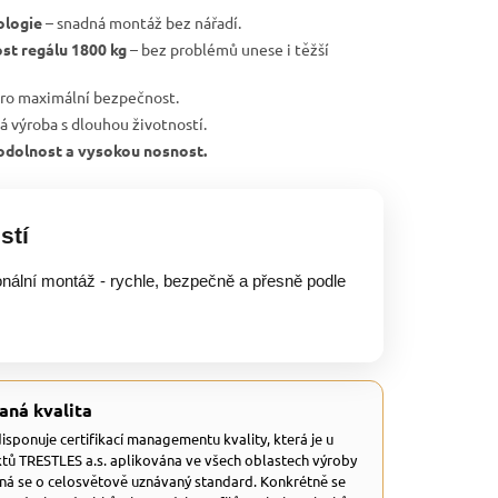
ologie
– snadná montáž bez nářadí.
st regálu 1800 kg
– bez problémů unese i těžší
ro maximální bezpečnost.
ká výroba s dlouhou životností.
, odolnost a vysokou nosnost.
stí
onální montáž - rychle, bezpečně a přesně podle
aná kvalita
 disponuje certifikací managementu kvality, která je u
tů TRESTLES a.s. aplikována ve všech oblastech výroby
dná se o celosvětově uznávaný standard. Konkrétně se