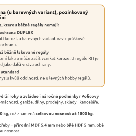
na (u barevných variant), pozinkovaný
ání
, kterou běžné regály nemají:
 ochrana DUPLEX
ti korozi, u barevných variant navíc práškové
 ochranu.
ež běžně lakované regály
ení laku a může začít vznikat koroze. U regálu RH je
 jako další vrstva ochrany.
 standard
slu kvůli odolnosti, ne u levných hobby regálů.
ydrží roky a zvládne i náročné podmínky
?
Policový
mácnosti, garáže, dílny, prodejny, sklady i kanceláře.
00 kg
, což znamená
celkovou nosnost až 1800 kg
.
otřeby –
přírodní MDF 5,4 mm
nebo
bílé HDF 5 mm
, obě
ou nosnost.