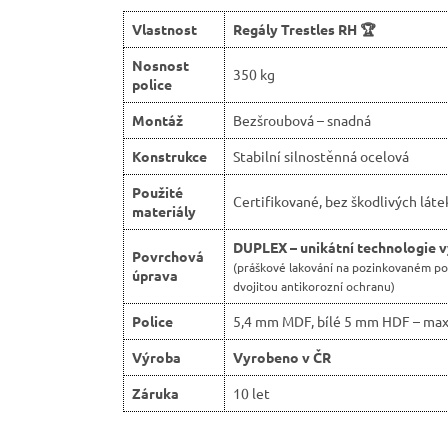
Vlastnost
Regály Trestles RH 🏆
Nosnost
350 kg
police
Montáž
Bezšroubová – snadná
Konstrukce
Stabilní silnostěnná ocelová
Použité
Certifikované, bez škodlivých láte
materiály
DUPLEX – unikátní technologie 
Povrchová
(práškové lakování na pozinkovaném p
úprava
dvojitou antikorozní ochranu)
Police
5,4 mm MDF, bílé 5 mm HDF – max
Výroba
Vyrobeno v ČR
Záruka
10 let