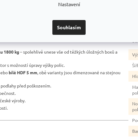
Nastavení
No
re
stabilita.
Po
nosníky do stojin a přitlačit je na doraz.
Souhlasím
úp
ní na pozinkovaném povrchu, pro dvojitou antikorozní ochranu.
ím poškození laku nezůstává ocel „na holém plechu“ jako u běžně
Ba
lu 1800 kg
– spolehlivě unese vše od těžkých úložných boxů a
Vý
stor s možností úpravy výšky polic.
Šíř
ebo
bílé HDF 5 mm
, obě varianty jsou dimenzované na stejnou
Hl
ě podlahy před poškozením.
Ma
po
zpečnost.
české výroby.
No
sti.
po
Po
Ba