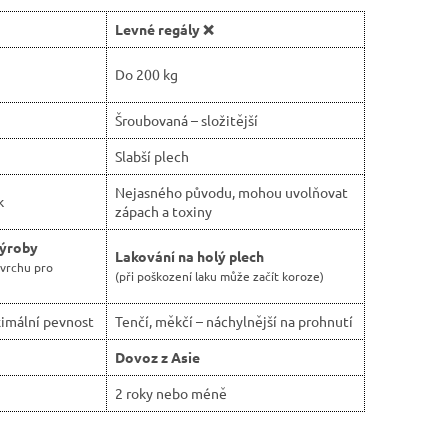
Levné regály ❌
Do 200 kg
Šroubovaná – složitější
Slabší plech
Nejasného původu, mohou uvolňovat
k
zápach a toxiny
výroby
Lakování na holý plech
ovrchu pro
(při poškození laku může začít koroze)
imální pevnost
Tenčí, měkčí – náchylnější na prohnutí
Dovoz z Asie
2 roky nebo méně