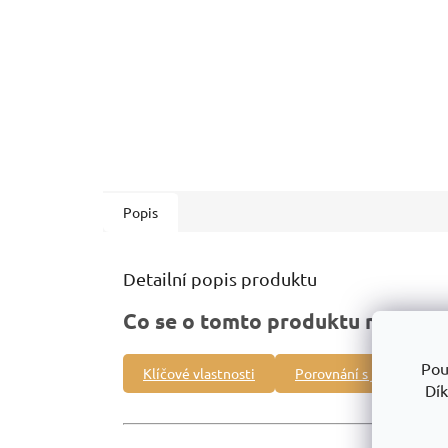
Popis
Detailní popis produktu
Co se o tomto produktu můžete 
Pou
Klíčové vlastnosti
Porovnání s jinými prod
Dík