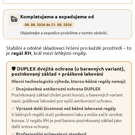
Kompletujeme a expedujeme od
08. 08. 2026 do 21. 08. 2026
Objednejte a expedice proběhne v tomto období.
Stabilní a odolné skladovací řešení pro každé prostředí – to
je
regál RH
, král mezi lehkými regály.
🛡 DUPLEX dvojitá ochrana (u barevných variant),
pozinkovaný základ + práškové lakování
Hlavní technologická výhoda, kterou běžné regály nemají:
✅
Dvojnásobná antikorozní ochrana DUPLEX
Pozinkovaný základ chrání proti korozi, u barevných variant
navíc práškové lakování pro vyšší antikorozní ochranu.
✅
Výrazně delší životnost než běžně lakované regály
U běžných regálů stačí poškození laku a může začít vznikat
koroze. U regálu RH je pod barvou pozinkovaný základ jako
další vrstva ochrany.
✅
Profesionální průmyslový standard