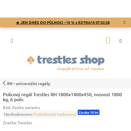
Přejít
na
obsah
🔥 JEN DNES DO PŮLNOCI −15 % s EXTRA15
07:32:28
NÁKUP
KOŠÍK
RH - univerzální regály
Policový regál Trestles RH 1800x1400x450, nosnost 1800
kg, 6 polic
Kód:
Zvolte variantu
Záruka 10 let
Průměrné
Neohodnoceno
Podrobnosti hodnocení
hodnocení
Značka:
Trestles
produktu
je