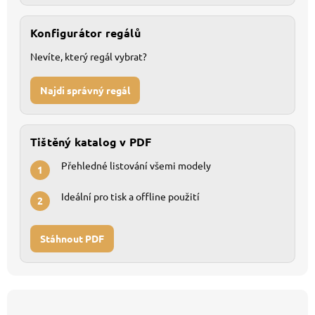
Konfigurátor regálů
Nevíte, který regál vybrat?
Najdi správný regál
Tištěný katalog v PDF
Přehledné listování všemi modely
1
Ideální pro tisk a offline použití
2
Stáhnout PDF
Z
á