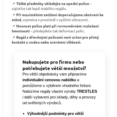
📌
Těžké předměty ukládejte na spodní police
–
zajistíte tak lepší stabilitu regálu.
📌
Při maximálním zatížení doporučujeme ukotvení ke
stěně
, zejména v prostředí s vyššími vibracemi.
📌
Nosnost police platí při rovnoměrném rozložení
hmotnosti
– předejdete tak deformaci polic.
📌
Regál s dřevěnými policemi není určen pro přímý
kontakt s vodou nebo extrémní vlhkostí.
Nakupujete pro firmu nebo
potřebujete větší množství?
Pro větší objednávky vám připravíme
individuální cenovou nabídku
a
pomůžeme s výběrem vhodného řešení.
Nabízíme regály vlastní výroby
TRESTLES
i další vybavení pro sklady, dílny a provozy
od ověřených výrobců.
Výhodnější podmínky pro větší