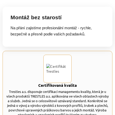
Montáž bez starostí
Na přání zajistíme profesionální montáž - rychle,
bezpečně a přesně podle vašich požadavků.
Certifikovaná kvalita
Trestles a.s. disponuje certifikací managementu kvality, která je u
všech produktů TRESTLES a.s. aplikována ve všech oblastech výroby
a služeb. Jedná se o celosvětově uznávaný standard. Konkrétně se
jedná o vývoj a výrobu výrobků z kovových profilů, trubek a plechů,
povrchově upravených práškovou barvou a jejich montáž. Výroba
otevřených a uzavřených profilů tvářením za studena.