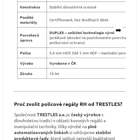
Konstrukce
Stabilní silnostěnná ocelová
Použité
Certifikované, bez škodlivých látek
materiály
➡️
DUPLEX – unikátní technologie výroby
Povrchová
(práškové lakování na pozinkovaném povrchu pro dvo
úprava
antikorozní ochranu)
Police
5,4 mm MDF, bílé 5 mm HDF – maximální pevnost
Výroba
Vyrobeno v ČR
Záruka
10 let
Proč zvolit policové regály RH od TRESTLES?
Společnost
TRESTLES a.s.
je
český výrobce
s
dlouholetou tradicí v oblasti kovových regálů a
manipulační techniky. Díky výrobě na
plně
automatizovaných linkách
si udržujeme
stabilní
produktové řady
, které splňují nejvyšší kvalitativní