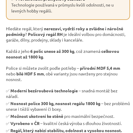
Technologie používaná v průmyslu kvůli odolnosti, ne u
levných hobby regálů.
Hledáte regál, který
nerezaví, vydrží roky a zvládne i náročné
podmínky
?
Policový regál RH
je ideální volbou pro domácnosti,
garáže, dílny, prodejny, sklady i kanceláře.
Každá z jeho
6 polic unese až 300 kg
, což znamená
celkovou
nosnost až 1800 kg
.
Police si můžete zvolit podle potřeby –
přírodní MDF 5,4 mm
nebo
bílé HDF 5 mm
, obě varianty jsou navrženy pro stejnou
nosnost.
✅
Moderní bezšroubová technologie
– snadná montáž bez
nářadí.
✅
Nosnost police 300 kg, nosnost regálu 1800 kg
– bez problémů
unese i těžší vybavení či boxy.
✅
Možnost ukotvení ke stěně
pro maximální bezpečnost.
✅
Vyrobeno v ČR
– kvalitní česká výroba s dlouhou životností.
✅
Regál, který nabízí stabilitu, odolnost a vysokou nosnost.