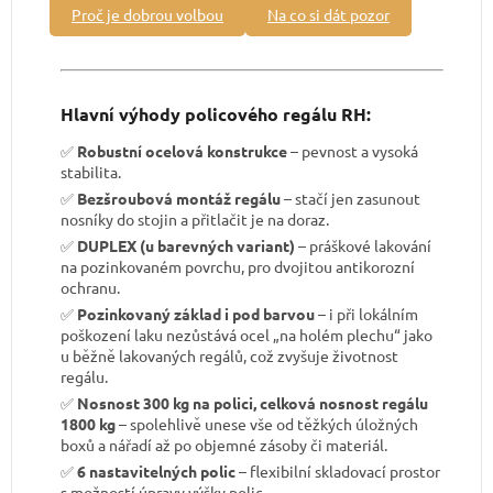
Proč je dobrou volbou
Na co si dát pozor
Hlavní výhody policového regálu RH:
✅
Robustní ocelová konstrukce
– pevnost a vysoká
stabilita.
✅
Bezšroubová montáž regálu
– stačí jen zasunout
nosníky do stojin a přitlačit je na doraz.
✅
DUPLEX (u barevných variant)
– práškové lakování
na pozinkovaném povrchu, pro dvojitou antikorozní
ochranu.
✅
Pozinkovaný základ i pod barvou
– i při lokálním
poškození laku nezůstává ocel „na holém plechu“ jako
u běžně lakovaných regálů, což zvyšuje životnost
regálu.
✅
Nosnost 300 kg na polici, celková nosnost regálu
1800 kg
– spolehlivě unese vše od těžkých úložných
boxů a nářadí až po objemné zásoby či materiál.
✅
6 nastavitelných polic
– flexibilní skladovací prostor
s možností úpravy výšky polic.