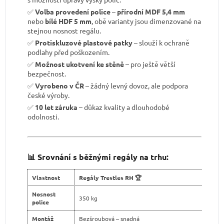
✅
Volba provedení police
–
přírodní MDF 5,4 mm
nebo
bílé HDF 5 mm
, obě varianty jsou dimenzované na
stejnou nosnost regálu.
✅
Protiskluzové plastové patky
– slouží k ochraně
podlahy před poškozením.
✅
Možnost ukotvení ke stěně
– pro ještě větší
bezpečnost.
✅
Vyrobeno v ČR
– žádný levný dovoz, ale podpora
české výroby.
✅
10 let záruka
– důkaz kvality a dlouhodobé
odolnosti.
📊 Srovnání s běžnými regály na trhu:
Vlastnost
Regály Trestles RH 🏆
Nosnost
350 kg
police
Montáž
Bezšroubová – snadná