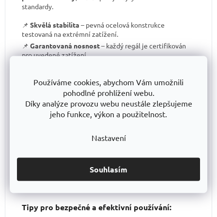
standardy.
📌
Skvělá stabilita
– pevná ocelová konstrukce
testovaná na extrémní zatížení.
📌
Garantovaná nosnost
– každý regál je certifikován
pro uvedené zatížení.
📌
Perfektní ergonomie
– snadná manipulace a
přizpůsobení výšky polic.
Používáme cookies, abychom Vám umožnili
📌
Bezkonkurenční poměr kvalita/cena
– výborné
pohodlné prohlížení webu.
zpracování za férovou cenu.
Díky analýze provozu webu neustále zlepšujeme
📌
Podpora české výroby
– investujeme do lokální
jeho funkce, výkon a použitelnost.
produkce a technologického pokroku.
📌
Dlouhodobě dostupná produktová řada
–
Nastavení
spolehněte se, že vaše skladové řešení bude
konzistentní i za několik let.
S TRESTLES
si pořizujete nejen
spolehlivý regál
, ale i
záruku kvality a dlouhodobé dostupnosti produktů
.
Souhlasím
Tipy pro bezpečné a efektivní používání: