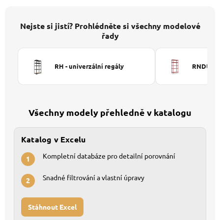
Nejste si jistí? Prohlédněte si všechny modelové
řady
RH - univerzální regály
RNDU-KUI
Všechny modely přehledně v katalogu
Katalog v Excelu
Kompletní databáze pro detailní porovnání
1
Snadné filtrování a vlastní úpravy
2
Stáhnout Excel