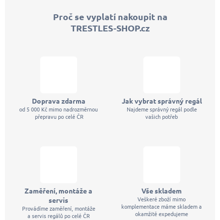
p
Proč se vyplatí nakoupit na
a
TRESTLES-SHOP.cz
t
í
Doprava zdarma
Jak vybrat správný regál
od 5 000 Kč mimo nadrozměrnou
Najdeme správný regál podle
přepravu po celé ČR
vašich potřeb
Zaměření, montáže a
Vše skladem
Veškeré zboží mimo
servis
komplementace máme skladem a
Provádíme zaměření, montáže
okamžitě expedujeme
a servis regálů po celé ČR