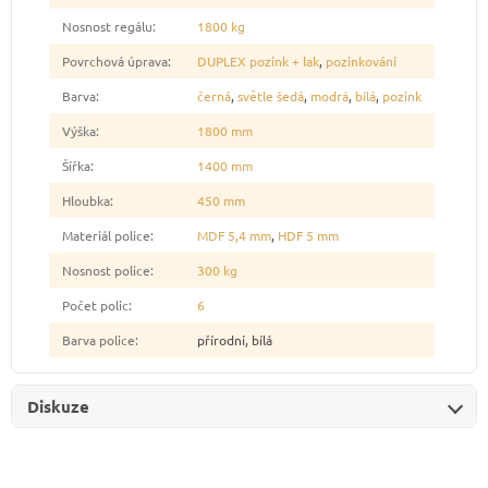
Nosnost regálu
:
1800 kg
Povrchová úprava
:
DUPLEX pozink + lak
,
pozinkování
Barva
:
černá
,
světle šedá
,
modrá
,
bílá
,
pozink
Výška
:
1800 mm
Šířka
:
1400 mm
Hloubka
:
450 mm
Materiál police
:
MDF 5,4 mm
,
HDF 5 mm
Nosnost police
:
300 kg
Počet polic
:
6
Barva police
:
přírodní, bílá
Diskuze