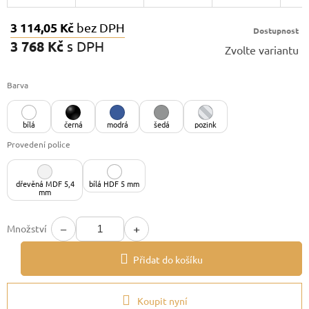
3 114,05 Kč
bez DPH
Dostupnost
3 768 Kč
s DPH
Zvolte variantu
Měrná
cena:
Barva
bílá
černá
modrá
šedá
pozink
Provedení police
dřevěná MDF 5,4
bílá HDF 5 mm
mm
−
+
Množství
Přidat do košíku
Koupit nyní