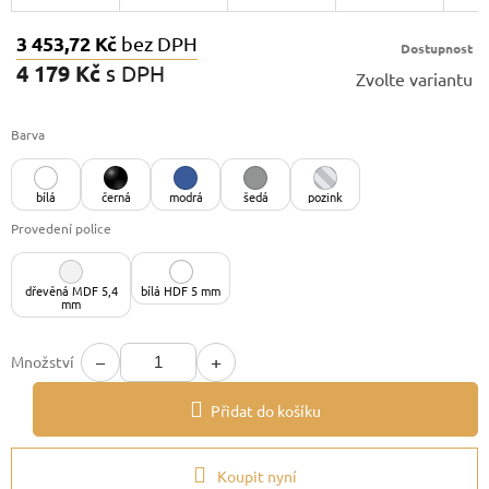
3 453,72 Kč
bez DPH
Dostupnost
4 179 Kč
s DPH
Zvolte variantu
Měrná
cena:
Barva
bílá
černá
modrá
šedá
pozink
Provedení police
dřevěná MDF 5,4
bílá HDF 5 mm
mm
−
+
Množství
Přidat do košíku
Koupit nyní