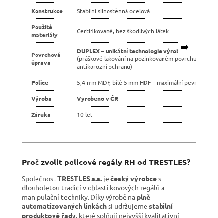
Konstrukce
Stabilní silnostěnná ocelová
Použité
Certifikované, bez škodlivých látek
materiály
➡️
DUPLEX – unikátní technologie výroby
Povrchová
(práškové lakování na pozinkovaném povrchu pro dvo
úprava
antikorozní ochranu)
Police
5,4 mm MDF, bílé 5 mm HDF – maximální pevnost
Výroba
Vyrobeno v ČR
Záruka
10 let
Proč zvolit policové regály RH od TRESTLES?
Společnost
TRESTLES a.s.
je
český výrobce
s
dlouholetou tradicí v oblasti kovových regálů a
manipulační techniky. Díky výrobě na
plně
automatizovaných linkách
si udržujeme
stabilní
produktové řady
, které splňují nejvyšší kvalitativní