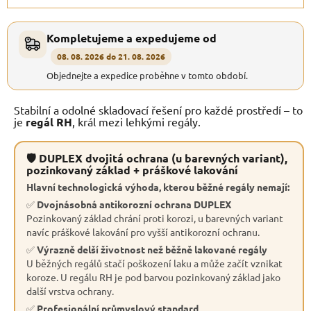
Kompletujeme a expedujeme od
08. 08. 2026 do 21. 08. 2026
Objednejte a expedice proběhne v tomto období.
Stabilní a odolné skladovací řešení pro každé prostředí – to
je
regál RH
, král mezi lehkými regály.
🛡 DUPLEX dvojitá ochrana (u barevných variant),
pozinkovaný základ + práškové lakování
Hlavní technologická výhoda, kterou běžné regály nemají:
✅
Dvojnásobná antikorozní ochrana DUPLEX
Pozinkovaný základ chrání proti korozi, u barevných variant
navíc práškové lakování pro vyšší antikorozní ochranu.
✅
Výrazně delší životnost než běžně lakované regály
U běžných regálů stačí poškození laku a může začít vznikat
koroze. U regálu RH je pod barvou pozinkovaný základ jako
další vrstva ochrany.
✅
Profesionální průmyslový standard