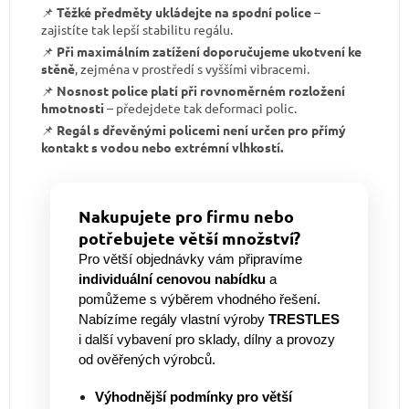
📌
Těžké předměty ukládejte na spodní police
–
zajistíte tak lepší stabilitu regálu.
📌
Při maximálním zatížení doporučujeme ukotvení ke
stěně
, zejména v prostředí s vyššími vibracemi.
📌
Nosnost police platí při rovnoměrném rozložení
hmotnosti
– předejdete tak deformaci polic.
📌
Regál s dřevěnými policemi není určen pro přímý
kontakt s vodou nebo extrémní vlhkostí.
Nakupujete pro firmu nebo
potřebujete větší množství?
Pro větší objednávky vám připravíme
individuální cenovou nabídku
a
pomůžeme s výběrem vhodného řešení.
Nabízíme regály vlastní výroby
TRESTLES
i další vybavení pro sklady, dílny a provozy
od ověřených výrobců.
Výhodnější podmínky pro větší