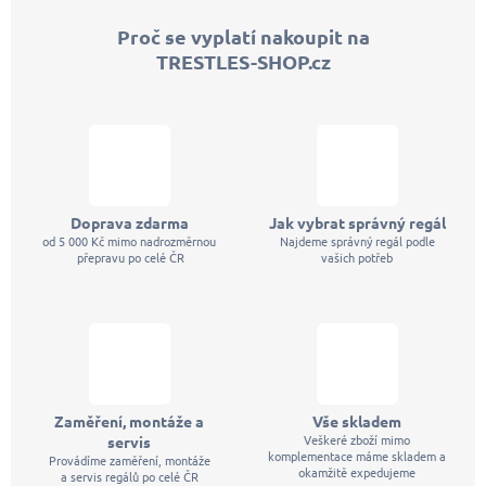
p
Proč se vyplatí nakoupit na
a
TRESTLES-SHOP.cz
t
í
Doprava zdarma
Jak vybrat správný regál
od 5 000 Kč mimo nadrozměrnou
Najdeme správný regál podle
přepravu po celé ČR
vašich potřeb
Zaměření, montáže a
Vše skladem
Veškeré zboží mimo
servis
komplementace máme skladem a
Provádíme zaměření, montáže
okamžitě expedujeme
a servis regálů po celé ČR