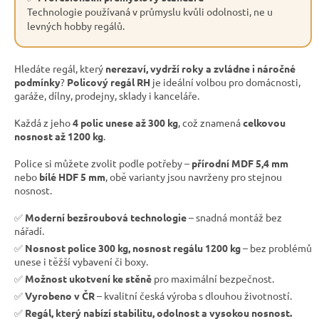
Technologie používaná v průmyslu kvůli odolnosti, ne u
levných hobby regálů.
Hledáte regál, který
nerezaví, vydrží roky a zvládne i náročné
podmínky
?
Policový regál RH
je ideální volbou pro domácnosti,
garáže, dílny, prodejny, sklady i kanceláře.
Každá z jeho
4 polic unese až 300 kg
, což znamená
celkovou
nosnost až 1200 kg
.
Police si můžete zvolit podle potřeby –
přírodní MDF 5,4 mm
nebo
bílé HDF 5 mm
, obě varianty jsou navrženy pro stejnou
nosnost.
✅
Moderní bezšroubová technologie
– snadná montáž bez
nářadí.
✅
Nosnost police 300 kg, nosnost regálu 1200 kg
– bez problémů
unese i těžší vybavení či boxy.
✅
Možnost ukotvení ke stěně
pro maximální bezpečnost.
✅
Vyrobeno v ČR
– kvalitní česká výroba s dlouhou životností.
✅
Regál, který nabízí stabilitu, odolnost a vysokou nosnost.