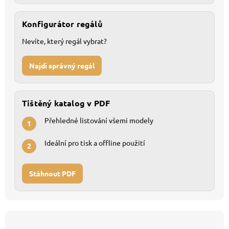
Konfigurátor regálů
Nevíte, který regál vybrat?
Najdi správný regál
Tištěný katalog v PDF
Přehledné listování všemi modely
1
Ideální pro tisk a offline použití
2
Stáhnout PDF
Z
á