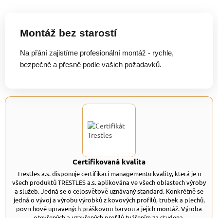
Montáž bez starostí
Na přání zajistíme profesionální montáž - rychle,
bezpečně a přesně podle vašich požadavků.
Certifikovaná kvalita
Trestles a.s. disponuje certifikací managementu kvality, která je u
všech produktů TRESTLES a.s. aplikována ve všech oblastech výroby
a služeb. Jedná se o celosvětově uznávaný standard. Konkrétně se
jedná o vývoj a výrobu výrobků z kovových profilů, trubek a plechů,
povrchově upravených práškovou barvou a jejich montáž. Výroba
otevřených a uzavřených profilů tvářením za studena.