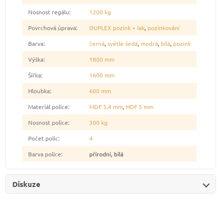
Nosnost regálu
:
1200 kg
Povrchová úprava
:
DUPLEX pozink + lak
,
pozinkování
Barva
:
černá
,
světle šedá
,
modrá
,
bílá
,
pozink
Výška
:
1800 mm
Šířka
:
1600 mm
Hloubka
:
600 mm
Materiál police
:
MDF 5,4 mm
,
HDF 5 mm
Nosnost police
:
300 kg
Počet polic
:
4
Barva police
:
přírodní, bílá
Diskuze