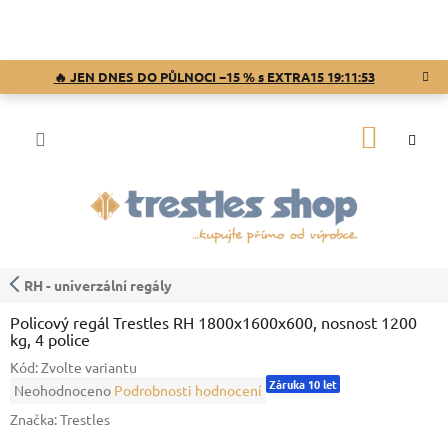
Přejít
na
obsah
🔥 JEN DNES DO PŮLNOCI −15 % s EXTRA15
19:11:52
NÁKUP
KOŠÍK
RH - univerzální regály
Policový regál Trestles RH 1800x1600x600, nosnost 1200
kg, 4 police
Kód:
Zvolte variantu
Záruka 10 let
Průměrné
Neohodnoceno
Podrobnosti hodnocení
hodnocení
Značka:
Trestles
produktu
je