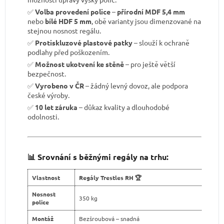
✅
Volba provedení police
–
přírodní MDF 5,4 mm
nebo
bílé HDF 5 mm
, obě varianty jsou dimenzované na
stejnou nosnost regálu.
✅
Protiskluzové plastové patky
– slouží k ochraně
podlahy před poškozením.
✅
Možnost ukotvení ke stěně
– pro ještě větší
bezpečnost.
✅
Vyrobeno v ČR
– žádný levný dovoz, ale podpora
české výroby.
✅
10 let záruka
– důkaz kvality a dlouhodobé
odolnosti.
📊 Srovnání s běžnými regály na trhu:
Vlastnost
Regály Trestles RH 🏆
Nosnost
350 kg
police
Montáž
Bezšroubová – snadná