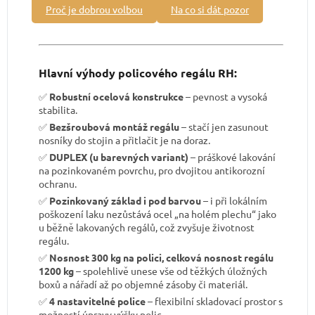
Proč je dobrou volbou
Na co si dát pozor
Hlavní výhody policového regálu RH:
✅
Robustní ocelová konstrukce
– pevnost a vysoká
stabilita.
✅
Bezšroubová montáž regálu
– stačí jen zasunout
nosníky do stojin a přitlačit je na doraz.
✅
DUPLEX (u barevných variant)
– práškové lakování
na pozinkovaném povrchu, pro dvojitou antikorozní
ochranu.
✅
Pozinkovaný základ i pod barvou
– i při lokálním
poškození laku nezůstává ocel „na holém plechu“ jako
u běžně lakovaných regálů, což zvyšuje životnost
regálu.
✅
Nosnost 300 kg na polici, celková nosnost regálu
1200 kg
– spolehlivě unese vše od těžkých úložných
boxů a nářadí až po objemné zásoby či materiál.
✅
4 nastavitelné police
– flexibilní skladovací prostor s
možností úpravy výšky polic.