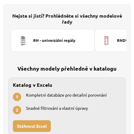
Nejste si jistí? Prohlédněte si všechny modelové
řady
RH - univerzální regály
RNDU-KUI
Všechny modely přehledně v katalogu
Katalog v Excelu
Kompletní databáze pro detailní porovnání
1
Snadné filtrování a vlastní úpravy
2
Stáhnout Excel