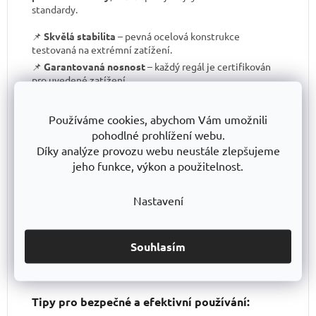
standardy.
📌
Skvělá stabilita
– pevná ocelová konstrukce
testovaná na extrémní zatížení.
📌
Garantovaná nosnost
– každý regál je certifikován
pro uvedené zatížení.
📌
Perfektní ergonomie
– snadná manipulace a
přizpůsobení výšky polic.
Používáme cookies, abychom Vám umožnili
📌
Bezkonkurenční poměr kvalita/cena
– výborné
pohodlné prohlížení webu.
zpracování za férovou cenu.
Díky analýze provozu webu neustále zlepšujeme
📌
Podpora české výroby
– investujeme do lokální
jeho funkce, výkon a použitelnost.
produkce a technologického pokroku.
📌
Dlouhodobě dostupná produktová řada
–
Nastavení
spolehněte se, že vaše skladové řešení bude
konzistentní i za několik let.
S TRESTLES
si pořizujete nejen
spolehlivý regál
, ale i
záruku kvality a dlouhodobé dostupnosti produktů
.
Souhlasím
Tipy pro bezpečné a efektivní používání: