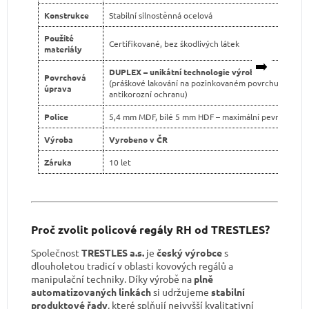
Konstrukce
Stabilní silnostěnná ocelová
Použité
Certifikované, bez škodlivých látek
materiály
➡️
DUPLEX – unikátní technologie výroby
Povrchová
(práškové lakování na pozinkovaném povrchu pro dvo
úprava
antikorozní ochranu)
Police
5,4 mm MDF, bílé 5 mm HDF – maximální pevnost
Výroba
Vyrobeno v ČR
Záruka
10 let
Proč zvolit policové regály RH od TRESTLES?
Společnost
TRESTLES a.s.
je
český výrobce
s
dlouholetou tradicí v oblasti kovových regálů a
manipulační techniky. Díky výrobě na
plně
automatizovaných linkách
si udržujeme
stabilní
produktové řady
, které splňují nejvyšší kvalitativní