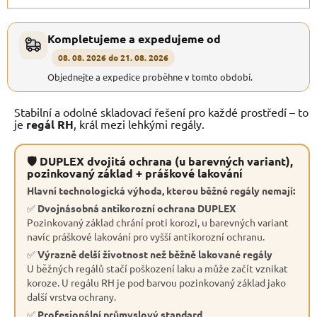
Kompletujeme a expedujeme od
08. 08. 2026 do 21. 08. 2026
Objednejte a expedice proběhne v tomto období.
Stabilní a odolné skladovací řešení pro každé prostředí – to
je
regál RH
, král mezi lehkými regály.
🛡 DUPLEX dvojitá ochrana (u barevných variant),
pozinkovaný základ + práškové lakování
Hlavní technologická výhoda, kterou běžné regály nemají:
✅
Dvojnásobná antikorozní ochrana DUPLEX
Pozinkovaný základ chrání proti korozi, u barevných variant
navíc práškové lakování pro vyšší antikorozní ochranu.
✅
Výrazně delší životnost než běžně lakované regály
U běžných regálů stačí poškození laku a může začít vznikat
koroze. U regálu RH je pod barvou pozinkovaný základ jako
další vrstva ochrany.
✅
Profesionální průmyslový standard