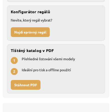
Konfigurátor regálů
Nevíte, který regál vybrat?
Najdi správný regál
Tištěný katalog v PDF
Přehledné listování všemi modely
1
Ideální pro tisk a offline použití
2
Stáhnout PDF
Z
á