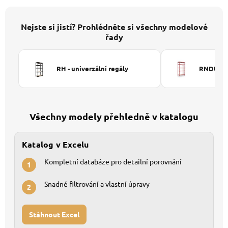
Nejste si jistí? Prohlédněte si všechny modelové
řady
RH - univerzální regály
RNDU-KUI
Všechny modely přehledně v katalogu
Katalog v Excelu
Kompletní databáze pro detailní porovnání
1
Snadné filtrování a vlastní úpravy
2
Stáhnout Excel