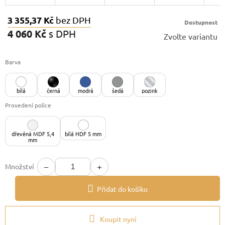
3 355,37 Kč
bez DPH
Dostupnost
4 060 Kč
s DPH
Zvolte variantu
Měrná
cena:
Barva
bílá
černá
modrá
šedá
pozink
Provedení police
dřevěná MDF 5,4
bílá HDF 5 mm
mm
−
+
Množství
Přidat do košíku
Koupit nyní