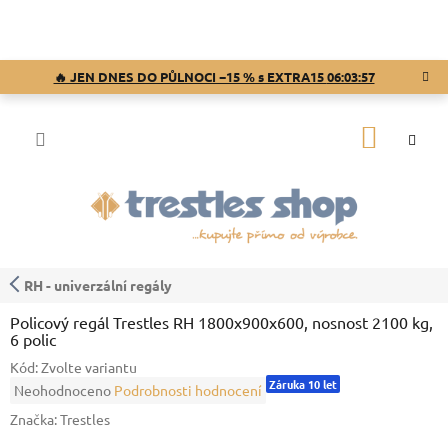
Přejít
na
obsah
🔥 JEN DNES DO PŮLNOCI −15 % s EXTRA15
06:03:57
NÁKUP
KOŠÍK
RH - univerzální regály
Policový regál Trestles RH 1800x900x600, nosnost 2100 kg,
6 polic
Kód:
Zvolte variantu
Záruka 10 let
Průměrné
Neohodnoceno
Podrobnosti hodnocení
hodnocení
Značka:
Trestles
produktu
je