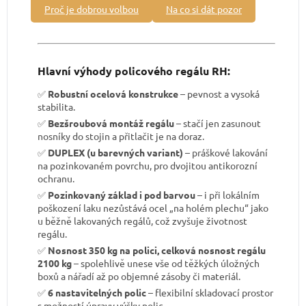
Proč je dobrou volbou
Na co si dát pozor
Hlavní výhody policového regálu RH:
✅
Robustní ocelová konstrukce
– pevnost a vysoká
stabilita.
✅
Bezšroubová montáž regálu
– stačí jen zasunout
nosníky do stojin a přitlačit je na doraz.
✅
DUPLEX (u barevných variant)
– práškové lakování
na pozinkovaném povrchu, pro dvojitou antikorozní
ochranu.
✅
Pozinkovaný základ i pod barvou
– i při lokálním
poškození laku nezůstává ocel „na holém plechu“ jako
u běžně lakovaných regálů, což zvyšuje životnost
regálu.
✅
Nosnost 350 kg na polici, celková nosnost regálu
2100 kg
– spolehlivě unese vše od těžkých úložných
boxů a nářadí až po objemné zásoby či materiál.
✅
6 nastavitelných polic
– flexibilní skladovací prostor
s možností úpravy výšky polic.