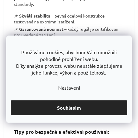
standardy.
📌
Skvělá stabilita
– pevná ocelová konstrukce
testovaná na extrémní zatížení.
📌
Garantovaná nosnost
– každý regál je certifikován
pro uvedené zatížení.
📌
Perfektní ergonomie
– snadná manipulace a
přizpůsobení výšky polic.
Používáme cookies, abychom Vám umožnili
📌
Bezkonkurenční poměr kvalita/cena
– výborné
pohodlné prohlížení webu.
zpracování za férovou cenu.
Díky analýze provozu webu neustále zlepšujeme
📌
Podpora české výroby
– investujeme do lokální
jeho funkce, výkon a použitelnost.
produkce a technologického pokroku.
📌
Dlouhodobě dostupná produktová řada
–
Nastavení
spolehněte se, že vaše skladové řešení bude
konzistentní i za několik let.
S TRESTLES
si pořizujete nejen
spolehlivý regál
, ale i
záruku kvality a dlouhodobé dostupnosti produktů
.
Souhlasím
Tipy pro bezpečné a efektivní používání: