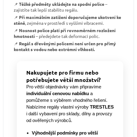
📌
Těžké předměty ukládejte na spodní police
–
zajistíte tak lepší stabilitu regálu.
📌
Při maximálním zatížení doporučujeme ukotvení ke
stěně
, zejména v prostředí s vyššími vibracemi.
📌
Nosnost police platí při rovnoměrném rozložení
hmotnosti
– předejdete tak deformaci polic.
📌
Regál s dřevěnými policemi není určen pro přímý
kontakt s vodou nebo extrémní vlhkostí.
Nakupujete pro firmu nebo
potřebujete větší množství?
Pro větší objednávky vám připravíme
individuální cenovou nabídku
a
pomůžeme s výběrem vhodného řešení.
Nabízíme regály vlastní výroby
TRESTLES
i další vybavení pro sklady, dílny a provozy
od ověřených výrobců.
Výhodnější podmínky pro větší