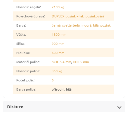
Nosnost regálu
:
2100 kg
Povrchová úprava
:
DUPLEX pozink + lak
,
pozinkování
Barva
:
černá
,
světle šedá
,
modrá
,
bílá
,
pozink
Výška
:
1800 mm
Šířka
:
900 mm
Hloubka
:
600 mm
Materiál police
:
MDF 5,4 mm
,
HDF 5 mm
Nosnost police
:
350 kg
Počet polic
:
6
Barva police
:
přírodní, bílá
Diskuze