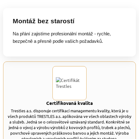
Montáž bez starostí
Na přání zajistíme profesionální montáž - rychle,
bezpečně a přesně podle vašich požadavků.
Certifikovaná kvalita
Trestles a.s. disponuje certifikací managementu kvality, která je u
všech produktů TRESTLES a.s. aplikována ve všech oblastech výroby
a služeb. Jedná se o celosvětově uznávaný standard. Konkrétně se
jedná o vývoj a výrobu výrobků z kovových profilů, trubek a plechů,
povrchově upravených práškovou barvou a jejich montáž. Výroba
otevřených a uzavřených profilů tvářením za studena.