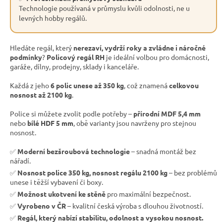
Technologie používaná v průmyslu kvůli odolnosti, ne u
levných hobby regálů.
Hledáte regál, který
nerezaví, vydrží roky a zvládne i náročné
podmínky
?
Policový regál RH
je ideální volbou pro domácnosti,
garáže, dílny, prodejny, sklady i kanceláře.
Každá z jeho
6 polic unese až 350 kg
, což znamená
celkovou
nosnost až 2100 kg
.
Police si můžete zvolit podle potřeby –
přírodní MDF 5,4 mm
nebo
bílé HDF 5 mm
, obě varianty jsou navrženy pro stejnou
nosnost.
✅
Moderní bezšroubová technologie
– snadná montáž bez
nářadí.
✅
Nosnost police 350 kg, nosnost regálu 2100 kg
– bez problémů
unese i těžší vybavení či boxy.
✅
Možnost ukotvení ke stěně
pro maximální bezpečnost.
✅
Vyrobeno v ČR
– kvalitní česká výroba s dlouhou životností.
✅
Regál, který nabízí stabilitu, odolnost a vysokou nosnost.