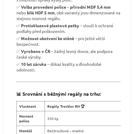
✅
Volba provedení police
–
přírodní MDF 5,4 mm
nebo
bílé HDF 5 mm
, obě varianty jsou dimenzované na
stejnou nosnost regálu.
✅
Protiskluzové plastové patky
– slouží k ochraně
podlahy před poškozením.
✅
Možnost ukotvení ke stěně
– pro ještě větší
bezpečnost.
✅
Vyrobeno v ČR
– žádný levný dovoz, ale podpora
české výroby.
✅
10 let záruka
– důkaz kvality a dlouhodobé
odolnosti.
📊 Srovnání s běžnými regály na trhu:
Vlastnost
Regály Trestles RH 🏆
Nosnost
350 kg
police
Montáž
Bezšroubová – snadná