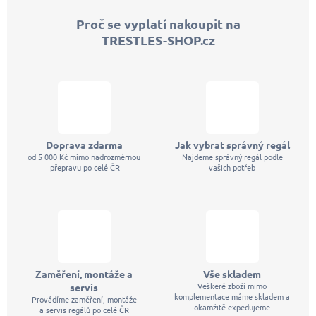
p
Proč se vyplatí nakoupit na
a
TRESTLES-SHOP.cz
t
í
Doprava zdarma
Jak vybrat správný regál
od 5 000 Kč mimo nadrozměrnou
Najdeme správný regál podle
přepravu po celé ČR
vašich potřeb
Zaměření, montáže a
Vše skladem
Veškeré zboží mimo
servis
komplementace máme skladem a
Provádíme zaměření, montáže
okamžitě expedujeme
a servis regálů po celé ČR