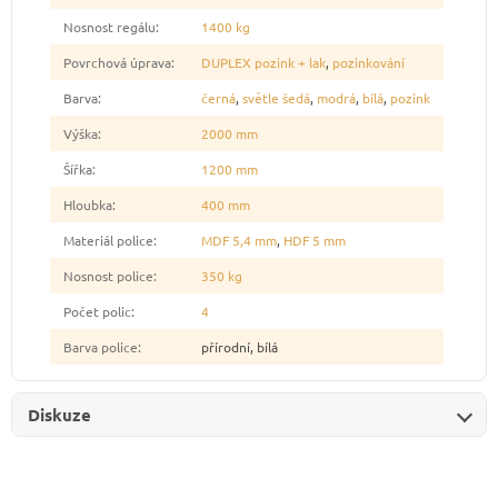
Nosnost regálu
:
1400 kg
Povrchová úprava
:
DUPLEX pozink + lak
,
pozinkování
Barva
:
černá
,
světle šedá
,
modrá
,
bílá
,
pozink
Výška
:
2000 mm
Šířka
:
1200 mm
Hloubka
:
400 mm
Materiál police
:
MDF 5,4 mm
,
HDF 5 mm
Nosnost police
:
350 kg
Počet polic
:
4
Barva police
:
přírodní, bílá
Diskuze