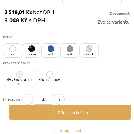
2 519,01 Kč
bez DPH
Dostupnost
3 048 Kč
s DPH
Zvolte variantu
Měrná
cena:
Barva
bílá
černá
modrá
šedá
pozink
Provedení police
dřevěná MDF 5,4
bílá HDF 5 mm
mm
−
+
Množství
Přidat do košíku
Koupit nyní