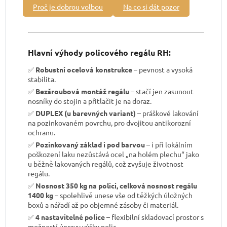
Proč je dobrou volbou
Na co si dát pozor
Hlavní výhody policového regálu RH:
✅
Robustní ocelová konstrukce
– pevnost a vysoká
stabilita.
✅
Bezšroubová montáž regálu
– stačí jen zasunout
nosníky do stojin a přitlačit je na doraz.
✅
DUPLEX (u barevných variant)
– práškové lakování
na pozinkovaném povrchu, pro dvojitou antikorozní
ochranu.
✅
Pozinkovaný základ i pod barvou
– i při lokálním
poškození laku nezůstává ocel „na holém plechu“ jako
u běžně lakovaných regálů, což zvyšuje životnost
regálu.
✅
Nosnost 350 kg na polici, celková nosnost regálu
1400 kg
– spolehlivě unese vše od těžkých úložných
boxů a nářadí až po objemné zásoby či materiál.
✅
4 nastavitelné police
– flexibilní skladovací prostor s
možností úpravy výšky polic.