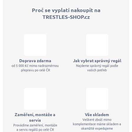
p
Proč se vyplatí nakoupit na
a
TRESTLES-SHOP.cz
t
í
Doprava zdarma
Jak vybrat správný regál
od 5 000 Kč mimo nadrozměrnou
Najdeme správný regál podle
přepravu po celé ČR
vašich potřeb
Zaměření, montáže a
Vše skladem
Veškeré zboží mimo
servis
komplementace máme skladem a
Provádíme zaměření, montáže
okamžitě expedujeme
a servis regálů po celé ČR