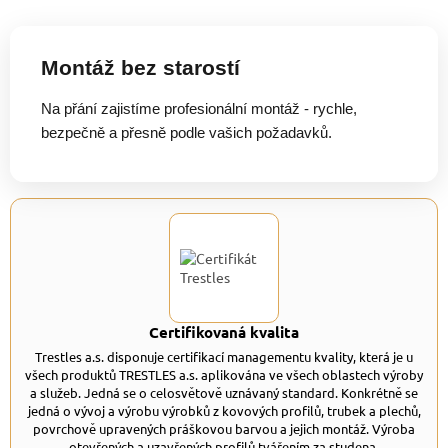
Montáž bez starostí
Na přání zajistíme profesionální montáž - rychle,
bezpečně a přesně podle vašich požadavků.
Certifikovaná kvalita
Trestles a.s. disponuje certifikací managementu kvality, která je u
všech produktů TRESTLES a.s. aplikována ve všech oblastech výroby
a služeb. Jedná se o celosvětově uznávaný standard. Konkrétně se
jedná o vývoj a výrobu výrobků z kovových profilů, trubek a plechů,
povrchově upravených práškovou barvou a jejich montáž. Výroba
otevřených a uzavřených profilů tvářením za studena.