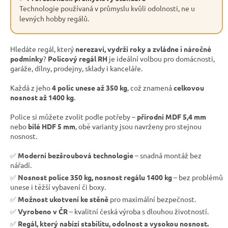
Technologie používaná v průmyslu kvůli odolnosti, ne u
levných hobby regálů.
Hledáte regál, který
nerezaví, vydrží roky a zvládne i náročné
podmínky
?
Policový regál RH
je ideální volbou pro domácnosti,
garáže, dílny, prodejny, sklady i kanceláře.
Každá z jeho
4 polic unese až 350 kg
, což znamená
celkovou
nosnost až 1400 kg
.
Police si můžete zvolit podle potřeby –
přírodní MDF 5,4 mm
nebo
bílé HDF 5 mm
, obě varianty jsou navrženy pro stejnou
nosnost.
✅
Moderní bezšroubová technologie
– snadná montáž bez
nářadí.
✅
Nosnost police 350 kg, nosnost regálu 1400 kg
– bez problémů
unese i těžší vybavení či boxy.
✅
Možnost ukotvení ke stěně
pro maximální bezpečnost.
✅
Vyrobeno v ČR
– kvalitní česká výroba s dlouhou životností.
✅
Regál, který nabízí stabilitu, odolnost a vysokou nosnost.