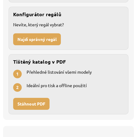
Konfigurátor regálů
Nevíte, který regál vybrat?
Najdi správný regál
Tištěný katalog v PDF
Přehledné listování všemi modely
1
Ideální pro tisk a offline použití
2
Stáhnout PDF
Z
á