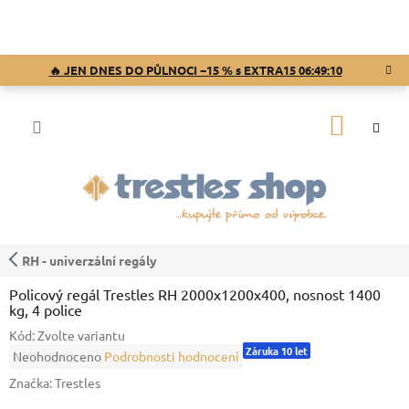
Přejít
na
obsah
🔥 JEN DNES DO PŮLNOCI −15 % s EXTRA15
06:49:10
NÁKUP
KOŠÍK
RH - univerzální regály
Policový regál Trestles RH 2000x1200x400, nosnost 1400
kg, 4 police
Kód:
Zvolte variantu
Záruka 10 let
Průměrné
Neohodnoceno
Podrobnosti hodnocení
hodnocení
Značka:
Trestles
produktu
je