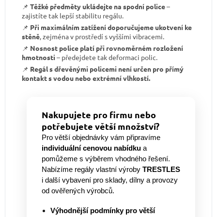
📌
Těžké předměty ukládejte na spodní police
–
zajistíte tak lepší stabilitu regálu.
📌
Při maximálním zatížení doporučujeme ukotvení ke
stěně
, zejména v prostředí s vyššími vibracemi.
📌
Nosnost police platí při rovnoměrném rozložení
hmotnosti
– předejdete tak deformaci polic.
📌
Regál s dřevěnými policemi není určen pro přímý
kontakt s vodou nebo extrémní vlhkostí.
Nakupujete pro firmu nebo
potřebujete větší množství?
Pro větší objednávky vám připravíme
individuální cenovou nabídku
a
pomůžeme s výběrem vhodného řešení.
Nabízíme regály vlastní výroby
TRESTLES
i další vybavení pro sklady, dílny a provozy
od ověřených výrobců.
Výhodnější podmínky pro větší