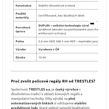
Konstrukce
Stabilní silnostěnná ocelová
Použité
Certifikované, bez škodlivých látek
materiály
➡️
DUPLEX – unikátní technologie výroby
Povrchová
(práškové lakování na pozinkovaném povrchu pro dvo
úprava
antikorozní ochranu)
Police
5,4 mm MDF, bílé 5 mm HDF – maximální pevnost
Výroba
Vyrobeno v ČR
Záruka
10 let
Proč zvolit policové regály RH od TRESTLES?
Společnost
TRESTLES a.s.
je
český výrobce
s
dlouholetou tradicí v oblasti kovových regálů a
manipulační techniky. Díky výrobě na
plně
automatizovaných linkách
si udržujeme
stabilní
produktové řady
, které splňují nejvyšší kvalitativní