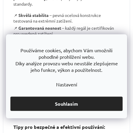
standardy.
📌
Skvělá stabilita
– pevná ocelová konstrukce
testovaná na extrémní zatížení.
📌
Garantovaná nosnost
– každý regál je certifikován
pro uvedené zatížení.
📌
Perfektní ergonomie
– snadná manipulace a
přizpůsobení výšky polic.
Používáme cookies, abychom Vám umožnili
📌
Bezkonkurenční poměr kvalita/cena
– výborné
pohodlné prohlížení webu.
zpracování za férovou cenu.
Díky analýze provozu webu neustále zlepšujeme
📌
Podpora české výroby
– investujeme do lokální
jeho funkce, výkon a použitelnost.
produkce a technologického pokroku.
📌
Dlouhodobě dostupná produktová řada
–
Nastavení
spolehněte se, že vaše skladové řešení bude
konzistentní i za několik let.
S TRESTLES
si pořizujete nejen
spolehlivý regál
, ale i
záruku kvality a dlouhodobé dostupnosti produktů
.
Souhlasím
Tipy pro bezpečné a efektivní používání: