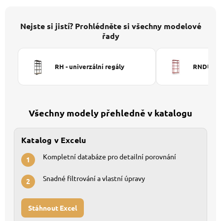
Nejste si jistí? Prohlédněte si všechny modelové
řady
RH - univerzální regály
RNDU-KUI
Všechny modely přehledně v katalogu
Katalog v Excelu
Kompletní databáze pro detailní porovnání
1
Snadné filtrování a vlastní úpravy
2
Stáhnout Excel