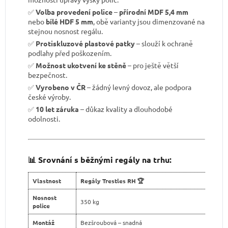
✅
Volba provedení police
–
přírodní MDF 5,4 mm
nebo
bílé HDF 5 mm
, obě varianty jsou dimenzované na
stejnou nosnost regálu.
✅
Protiskluzové plastové patky
– slouží k ochraně
podlahy před poškozením.
✅
Možnost ukotvení ke stěně
– pro ještě větší
bezpečnost.
✅
Vyrobeno v ČR
– žádný levný dovoz, ale podpora
české výroby.
✅
10 let záruka
– důkaz kvality a dlouhodobé
odolnosti.
📊 Srovnání s běžnými regály na trhu:
Vlastnost
Regály Trestles RH 🏆
Nosnost
350 kg
police
Montáž
Bezšroubová – snadná