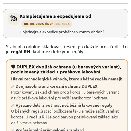
Kompletujeme a expedujeme od
08. 08. 2026 do 21. 08. 2026
Objednejte a expedice proběhne v tomto období.
Stabilní a odolné skladovací řešení pro každé prostředí – to
je
regál RH
, král mezi lehkými regály.
🛡 DUPLEX dvojitá ochrana (u barevných variant),
pozinkovaný základ + práškové lakování
Hlavní technologická výhoda, kterou běžné regály nemají:
✅
Dvojnásobná antikorozní ochrana DUPLEX
Pozinkovaný základ chrání proti korozi, u barevných variant
navíc práškové lakování pro vyšší antikorozní ochranu.
✅
Výrazně delší životnost než běžně lakované regály
U běžných regálů stačí poškození laku a může začít vznikat
koroze. U regálu RH je pod barvou pozinkovaný základ jako
další vrstva ochrany.
✅
Profesionální průmyslový standard