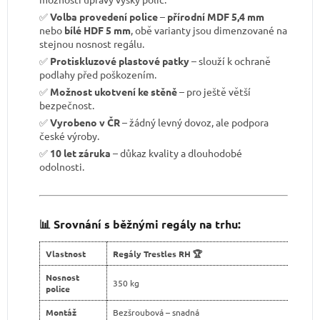
✅
Volba provedení police
–
přírodní MDF 5,4 mm
nebo
bílé HDF 5 mm
, obě varianty jsou dimenzované na
stejnou nosnost regálu.
✅
Protiskluzové plastové patky
– slouží k ochraně
podlahy před poškozením.
✅
Možnost ukotvení ke stěně
– pro ještě větší
bezpečnost.
✅
Vyrobeno v ČR
– žádný levný dovoz, ale podpora
české výroby.
✅
10 let záruka
– důkaz kvality a dlouhodobé
odolnosti.
📊 Srovnání s běžnými regály na trhu:
Vlastnost
Regály Trestles RH 🏆
Nosnost
350 kg
police
Montáž
Bezšroubová – snadná