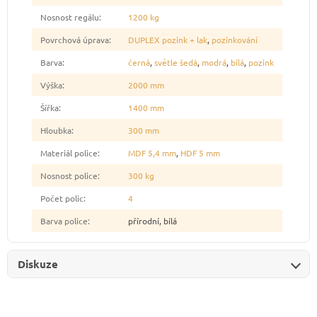
Nosnost regálu
:
1200 kg
Povrchová úprava
:
DUPLEX pozink + lak
,
pozinkování
Barva
:
černá
,
světle šedá
,
modrá
,
bílá
,
pozink
Výška
:
2000 mm
Šířka
:
1400 mm
Hloubka
:
300 mm
Materiál police
:
MDF 5,4 mm
,
HDF 5 mm
Nosnost police
:
300 kg
Počet polic
:
4
Barva police
:
přírodní, bílá
Diskuze