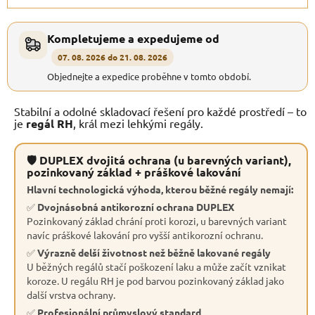
Kompletujeme a expedujeme od
07. 08. 2026 do 21. 08. 2026
Objednejte a expedice proběhne v tomto období.
Stabilní a odolné skladovací řešení pro každé prostředí – to
je
regál RH
, král mezi lehkými regály.
🛡 DUPLEX dvojitá ochrana (u barevných variant),
pozinkovaný základ + práškové lakování
Hlavní technologická výhoda, kterou běžné regály nemají:
✅
Dvojnásobná antikorozní ochrana DUPLEX
Pozinkovaný základ chrání proti korozi, u barevných variant
navíc práškové lakování pro vyšší antikorozní ochranu.
✅
Výrazně delší životnost než běžně lakované regály
U běžných regálů stačí poškození laku a může začít vznikat
koroze. U regálu RH je pod barvou pozinkovaný základ jako
další vrstva ochrany.
✅
Profesionální průmyslový standard