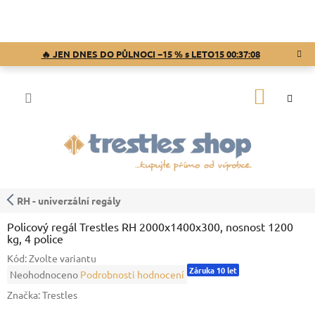
Přejít
na
obsah
🔥 JEN DNES DO PŮLNOCI −15 % s LETO15
00:37:07
NÁKUP
KOŠÍK
RH - univerzální regály
Policový regál Trestles RH 2000x1400x300, nosnost 1200
kg, 4 police
Kód:
Zvolte variantu
Záruka 10 let
Průměrné
Neohodnoceno
Podrobnosti hodnocení
hodnocení
Značka:
Trestles
produktu
je