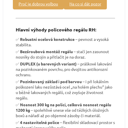
Proč je dobrou volbou
Na co si dát pozor
Hlavní výhody policového regálu RH:
✅
Robustní ocelová konstrukce
– pevnost a vysoká
stabilita.
✅
Bezšroubová montáž regálu
– stačí jen zasunout
nosníky do stojin a přitlačit je na doraz.
✅
DUPLEX (u barevných variant)
– práškové lakování
na pozinkovaném povrchu, pro dvojitou antikorozní
ochranu.
✅
Pozinkovaný základ i pod barvou
– i při lokálním
poškození laku nezůstává ocel „na holém plechu“ jako
u běžně lakovaných regálů, což zvyšuje životnost
regálu.
✅
Nosnost 300 kg na polici, celková nosnost regálu
1200 kg
– spolehlivě unese vše od těžkých úložných
boxů a nářadí až po objemné zásoby či materiál.
✅
4 nastavitelné police
– flexibilní skladovací prostor s
možností úpravy výšky polic.