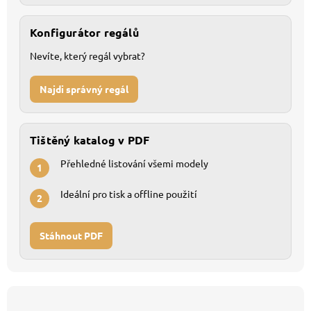
Konfigurátor regálů
Nevíte, který regál vybrat?
Najdi správný regál
Tištěný katalog v PDF
Přehledné listování všemi modely
1
Ideální pro tisk a offline použití
2
Stáhnout PDF
Z
á