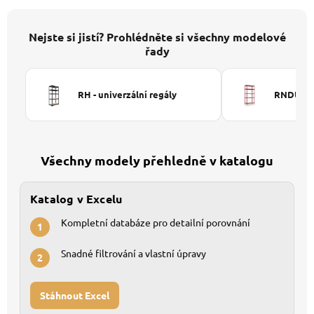
Nejste si jistí? Prohlédněte si všechny modelové
řady
RH - univerzální regály
RNDU-KUI
Všechny modely přehledně v katalogu
Katalog v Excelu
Kompletní databáze pro detailní porovnání
1
Snadné filtrování a vlastní úpravy
2
Stáhnout Excel