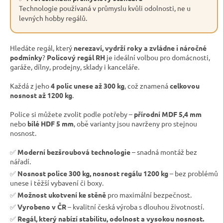
Technologie používaná v průmyslu kvůli odolnosti, ne u
levných hobby regálů.
Hledáte regál, který
nerezaví, vydrží roky a zvládne i náročné
podmínky
?
Policový regál RH
je ideální volbou pro domácnosti,
garáže, dílny, prodejny, sklady i kanceláře.
Každá z jeho
4 polic unese až 300 kg
, což znamená
celkovou
nosnost až 1200 kg
.
Police si můžete zvolit podle potřeby –
přírodní MDF 5,4 mm
nebo
bílé HDF 5 mm
, obě varianty jsou navrženy pro stejnou
nosnost.
✅
Moderní bezšroubová technologie
– snadná montáž bez
nářadí.
✅
Nosnost police 300 kg, nosnost regálu 1200 kg
– bez problémů
unese i těžší vybavení či boxy.
✅
Možnost ukotvení ke stěně
pro maximální bezpečnost.
✅
Vyrobeno v ČR
– kvalitní česká výroba s dlouhou životností.
✅
Regál, který nabízí stabilitu, odolnost a vysokou nosnost.