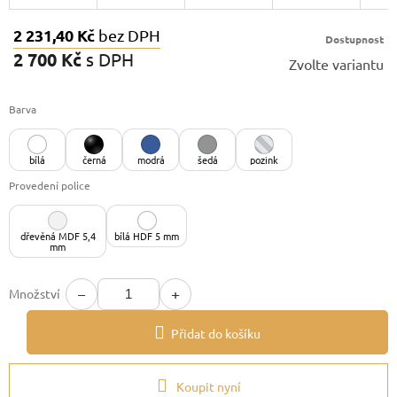
2 231,40 Kč
bez DPH
Dostupnost
2 700 Kč
s DPH
Zvolte variantu
Měrná
cena:
Barva
bílá
černá
modrá
šedá
pozink
Provedení police
dřevěná MDF 5,4
bílá HDF 5 mm
mm
−
+
Množství
Přidat do košíku
Koupit nyní