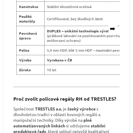
Konstrukce
Stabilní silnostěnná ocelová
Použité
Certifikované, bez škodlivých látek
materiály
➡️
DUPLEX – unikátní technologie výroby
Povrchová
(práškové lakování na pozinkovaném povrchu pro dvo
úprava
antikorozní ochranu)
Police
5,4 mm MDF, bílé 5 mm HDF – maximální pevnost
Výroba
Vyrobeno v ČR
Záruka
10 let
Proč zvolit policové regály RH od TRESTLES?
Společnost
TRESTLES a.s.
je
český výrobce
s
dlouholetou tradicí v oblasti kovových regálů a
manipulační techniky. Díky výrobě na
plně
automatizovaných linkách
si udržujeme
stabilní
produktové řady
, které splňují nejvyšší kvalitativní