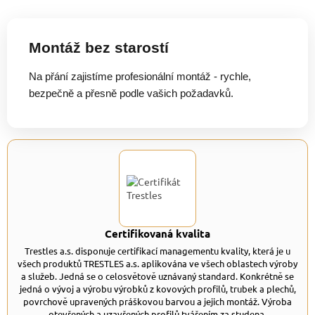
Montáž bez starostí
Na přání zajistíme profesionální montáž - rychle,
bezpečně a přesně podle vašich požadavků.
Certifikovaná kvalita
Trestles a.s. disponuje certifikací managementu kvality, která je u
všech produktů TRESTLES a.s. aplikována ve všech oblastech výroby
a služeb. Jedná se o celosvětově uznávaný standard. Konkrétně se
jedná o vývoj a výrobu výrobků z kovových profilů, trubek a plechů,
povrchově upravených práškovou barvou a jejich montáž. Výroba
otevřených a uzavřených profilů tvářením za studena.