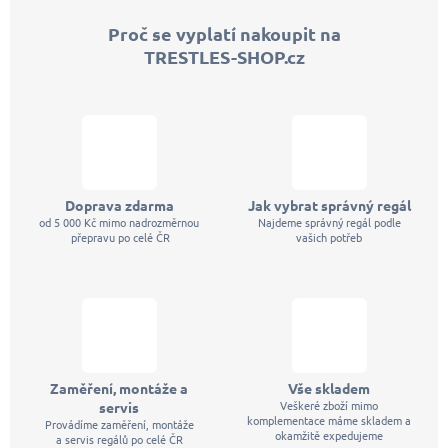
p
Proč se vyplatí nakoupit na
a
TRESTLES-SHOP.cz
t
í
Doprava zdarma
Jak vybrat správný regál
od 5 000 Kč mimo nadrozměrnou
Najdeme správný regál podle
přepravu po celé ČR
vašich potřeb
Zaměření, montáže a
Vše skladem
Veškeré zboží mimo
servis
komplementace máme skladem a
Provádíme zaměření, montáže
okamžitě expedujeme
a servis regálů po celé ČR