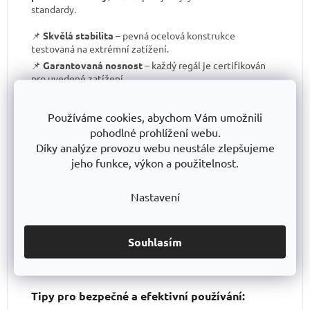
standardy.
📌
Skvělá stabilita
– pevná ocelová konstrukce
testovaná na extrémní zatížení.
📌
Garantovaná nosnost
– každý regál je certifikován
pro uvedené zatížení.
📌
Perfektní ergonomie
– snadná manipulace a
přizpůsobení výšky polic.
Používáme cookies, abychom Vám umožnili
📌
Bezkonkurenční poměr kvalita/cena
– výborné
pohodlné prohlížení webu.
zpracování za férovou cenu.
Díky analýze provozu webu neustále zlepšujeme
📌
Podpora české výroby
– investujeme do lokální
jeho funkce, výkon a použitelnost.
produkce a technologického pokroku.
📌
Dlouhodobě dostupná produktová řada
–
Nastavení
spolehněte se, že vaše skladové řešení bude
konzistentní i za několik let.
S TRESTLES
si pořizujete nejen
spolehlivý regál
, ale i
záruku kvality a dlouhodobé dostupnosti produktů
.
Souhlasím
Tipy pro bezpečné a efektivní používání: