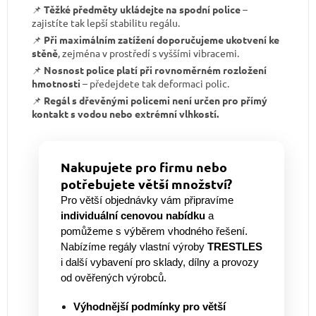
📌
Těžké předměty ukládejte na spodní police
–
zajistíte tak lepší stabilitu regálu.
📌
Při maximálním zatížení doporučujeme ukotvení ke
stěně
, zejména v prostředí s vyššími vibracemi.
📌
Nosnost police platí při rovnoměrném rozložení
hmotnosti
– předejdete tak deformaci polic.
📌
Regál s dřevěnými policemi není určen pro přímý
kontakt s vodou nebo extrémní vlhkostí.
Nakupujete pro firmu nebo
potřebujete větší množství?
Pro větší objednávky vám připravíme
individuální cenovou nabídku
a
pomůžeme s výběrem vhodného řešení.
Nabízíme regály vlastní výroby
TRESTLES
i další vybavení pro sklady, dílny a provozy
od ověřených výrobců.
Výhodnější podmínky pro větší