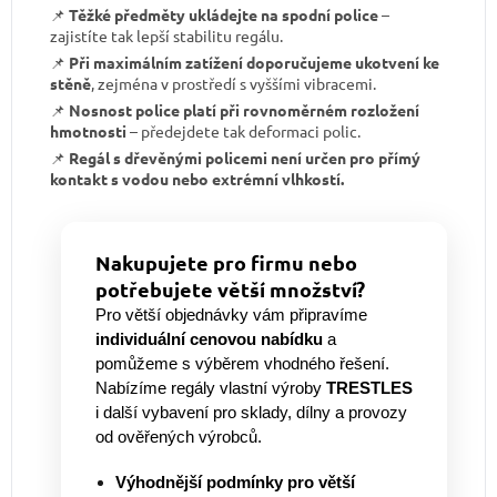
📌
Těžké předměty ukládejte na spodní police
–
zajistíte tak lepší stabilitu regálu.
📌
Při maximálním zatížení doporučujeme ukotvení ke
stěně
, zejména v prostředí s vyššími vibracemi.
📌
Nosnost police platí při rovnoměrném rozložení
hmotnosti
– předejdete tak deformaci polic.
📌
Regál s dřevěnými policemi není určen pro přímý
kontakt s vodou nebo extrémní vlhkostí.
Nakupujete pro firmu nebo
potřebujete větší množství?
Pro větší objednávky vám připravíme
individuální cenovou nabídku
a
pomůžeme s výběrem vhodného řešení.
Nabízíme regály vlastní výroby
TRESTLES
i další vybavení pro sklady, dílny a provozy
od ověřených výrobců.
Výhodnější podmínky pro větší