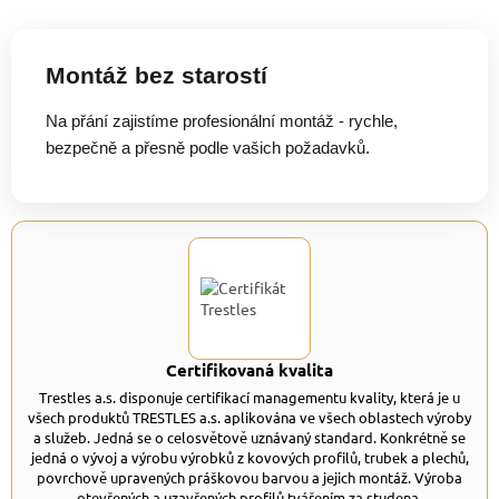
Montáž bez starostí
Na přání zajistíme profesionální montáž - rychle,
bezpečně a přesně podle vašich požadavků.
Certifikovaná kvalita
Trestles a.s. disponuje certifikací managementu kvality, která je u
všech produktů TRESTLES a.s. aplikována ve všech oblastech výroby
a služeb. Jedná se o celosvětově uznávaný standard. Konkrétně se
jedná o vývoj a výrobu výrobků z kovových profilů, trubek a plechů,
povrchově upravených práškovou barvou a jejich montáž. Výroba
otevřených a uzavřených profilů tvářením za studena.