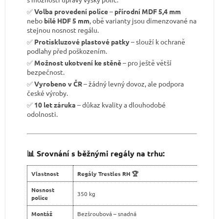
✅
Volba provedení police
–
přírodní MDF 5,4 mm
nebo
bílé HDF 5 mm
, obě varianty jsou dimenzované na
stejnou nosnost regálu.
✅
Protiskluzové plastové patky
– slouží k ochraně
podlahy před poškozením.
✅
Možnost ukotvení ke stěně
– pro ještě větší
bezpečnost.
✅
Vyrobeno v ČR
– žádný levný dovoz, ale podpora
české výroby.
✅
10 let záruka
– důkaz kvality a dlouhodobé
odolnosti.
📊 Srovnání s běžnými regály na trhu:
Vlastnost
Regály Trestles RH 🏆
Nosnost
350 kg
police
Montáž
Bezšroubová – snadná