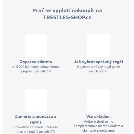
p
Proč se vyplatí nakoupit na
a
TRESTLES-SHOP.cz
t
í
Doprava zdarma
Jak vybrat správný regál
od 5 000 Kč mimo nadrozměrnou
Najdeme správný regál podle
přepravu po celé ČR
vašich potřeb
Zaměření, montáže a
Vše skladem
Veškeré zboží mimo
servis
komplementace máme skladem a
Provádíme zaměření, montáže
okamžitě expedujeme
a servis regálů po celé ČR