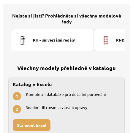
Nejste si jistí? Prohlédněte si všechny modelové
řady
RH - univerzální regály
RNDU-KUI
Všechny modely přehledně v katalogu
Katalog v Excelu
Kompletní databáze pro detailní porovnání
1
Snadné filtrování a vlastní úpravy
2
Stáhnout Excel