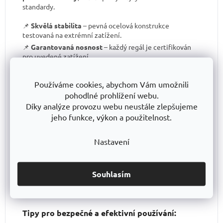
standardy.
📌
Skvělá stabilita
– pevná ocelová konstrukce
testovaná na extrémní zatížení.
📌
Garantovaná nosnost
– každý regál je certifikován
pro uvedené zatížení.
📌
Perfektní ergonomie
– snadná manipulace a
přizpůsobení výšky polic.
Používáme cookies, abychom Vám umožnili
📌
Bezkonkurenční poměr kvalita/cena
– výborné
pohodlné prohlížení webu.
zpracování za férovou cenu.
Díky analýze provozu webu neustále zlepšujeme
📌
Podpora české výroby
– investujeme do lokální
jeho funkce, výkon a použitelnost.
produkce a technologického pokroku.
📌
Dlouhodobě dostupná produktová řada
–
Nastavení
spolehněte se, že vaše skladové řešení bude
konzistentní i za několik let.
S TRESTLES
si pořizujete nejen
spolehlivý regál
, ale i
záruku kvality a dlouhodobé dostupnosti produktů
.
Souhlasím
Tipy pro bezpečné a efektivní používání: