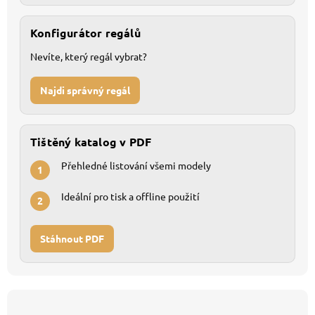
Konfigurátor regálů
Nevíte, který regál vybrat?
Najdi správný regál
Tištěný katalog v PDF
Přehledné listování všemi modely
1
Ideální pro tisk a offline použití
2
Stáhnout PDF
Z
á