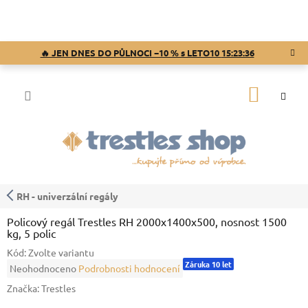
Přejít
na
obsah
🔥 JEN DNES DO PŮLNOCI −10 % s LETO10
15:23:36
NÁKUP
KOŠÍK
RH - univerzální regály
Policový regál Trestles RH 2000x1400x500, nosnost 1500
kg, 5 polic
Kód:
Zvolte variantu
Záruka 10 let
Průměrné
Neohodnoceno
Podrobnosti hodnocení
hodnocení
Značka:
Trestles
produktu
je