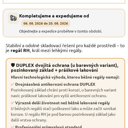
Kompletujeme a expedujeme od
06. 08. 2026 do 20. 08. 2026
Objednejte a expedice proběhne v tomto období.
Stabilní a odolné skladovací řešení pro každé prostředí – to
je
regál RH
, král mezi lehkými regály.
🛡 DUPLEX dvojitá ochrana (u barevných variant),
pozinkovaný základ + práškové lakování
Hlavní technologická výhoda, kterou běžné regály nemají:
✅
Dvojnásobná antikorozní ochrana DUPLEX
Pozinkovaný základ chrání proti korozi, u barevných variant
navíc práškové lakování pro vyšší antikorozní ochranu.
✅
Výrazně delší životnost než běžně lakované regály
U běžných regálů stačí poškození laku a může začít vznikat
koroze. U regálu RH je pod barvou pozinkovaný základ jako
další vrstva ochrany.
✅
Profesionální průmyslový standard