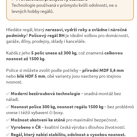
Technologie používaná v průmyslu kvůli odolnosti, ne u
levných hobby regálů.
Hledáte regál, který
nerezaví, vydrží roky a zvládne i náročné
podmínky
?
Policový regál RH
je ideální volbou pro domácnosti,
garáže, dílny, prodejny, sklady i kanceláře.
Každá z jeho
5 polic unese až 300 kg
, což znamená
celkovou
nosnost až 1500 kg
.
Police si můžete zvolit podle potřeby –
přírodní MDF 5,4 mm
nebo
bílé HDF 5 mm
, obě varianty jsou navrženy pro stejnou
nosnost.
✅
Moderní bezšroubová technologie
– snadná montáž bez
nářadí.
✅
Nosnost police 300 kg, nosnost regálu 1500 kg
– bez problémů
unese i těžší vybavení či boxy.
✅
Možnost ukotvení ke stěně
pro maximální bezpečnost.
✅
Vyrobeno v ČR
– kvalitní česká výroba s dlouhou životností.
✅
Regál, který nabízí stabilitu, odolnost a vysokou nosnost.