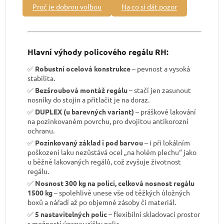
Proč je dobrou volbou
Na co si dát pozor
Hlavní výhody policového regálu RH:
✅
Robustní ocelová konstrukce
– pevnost a vysoká
stabilita.
✅
Bezšroubová montáž regálu
– stačí jen zasunout
nosníky do stojin a přitlačit je na doraz.
✅
DUPLEX (u barevných variant)
– práškové lakování
na pozinkovaném povrchu, pro dvojitou antikorozní
ochranu.
✅
Pozinkovaný základ i pod barvou
– i při lokálním
poškození laku nezůstává ocel „na holém plechu“ jako
u běžně lakovaných regálů, což zvyšuje životnost
regálu.
✅
Nosnost 300 kg na polici, celková nosnost regálu
1500 kg
– spolehlivě unese vše od těžkých úložných
boxů a nářadí až po objemné zásoby či materiál.
✅
5 nastavitelných polic
– flexibilní skladovací prostor
s možností úpravy výšky polic.