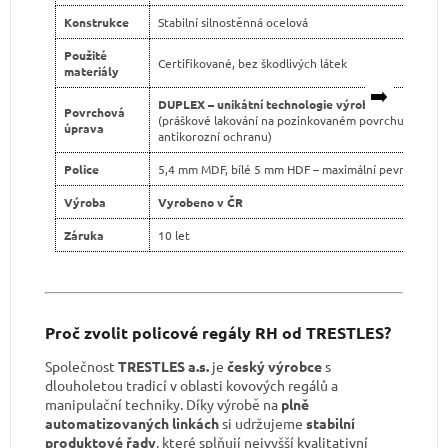
Konstrukce
Stabilní silnostěnná ocelová
Použité
Certifikované, bez škodlivých látek
materiály
➡️
DUPLEX – unikátní technologie výroby
Povrchová
(práškové lakování na pozinkovaném povrchu pro dvo
úprava
antikorozní ochranu)
Police
5,4 mm MDF, bílé 5 mm HDF – maximální pevnost
Výroba
Vyrobeno v ČR
Záruka
10 let
Proč zvolit policové regály RH od TRESTLES?
Společnost
TRESTLES a.s.
je
český výrobce
s
dlouholetou tradicí v oblasti kovových regálů a
manipulační techniky. Díky výrobě na
plně
automatizovaných linkách
si udržujeme
stabilní
produktové řady
, které splňují nejvyšší kvalitativní