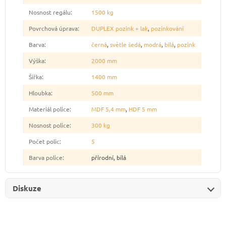
Nosnost regálu
:
1500 kg
Povrchová úprava
:
DUPLEX pozink + lak
,
pozinkování
Barva
:
černá
,
světle šedá
,
modrá
,
bílá
,
pozink
Výška
:
2000 mm
Šířka
:
1400 mm
Hloubka
:
500 mm
Materiál police
:
MDF 5,4 mm
,
HDF 5 mm
Nosnost police
:
300 kg
Počet polic
:
5
Barva police
:
přírodní, bílá
Diskuze