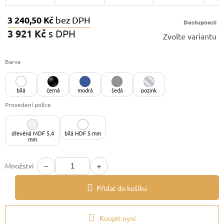
3 240,50 Kč
bez DPH
Dostupnost
3 921 Kč
s DPH
Zvolte variantu
Měrná
cena:
Barva
bílá
černá
modrá
šedá
pozink
Provedení police
dřevěná MDF 5,4
bílá HDF 5 mm
mm
−
+
Množství
Přidat do košíku
Koupit nyní