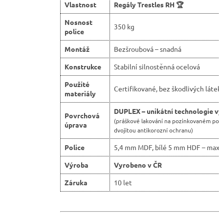
Vlastnost
Regály Trestles RH 🏆
Nosnost
350 kg
police
Montáž
Bezšroubová – snadná
Konstrukce
Stabilní silnostěnná ocelová
Použité
Certifikované, bez škodlivých láte
materiály
DUPLEX – unikátní technologie 
Povrchová
(práškové lakování na pozinkovaném p
úprava
dvojitou antikorozní ochranu)
Police
5,4 mm MDF, bílé 5 mm HDF – max
Výroba
Vyrobeno v ČR
Záruka
10 let