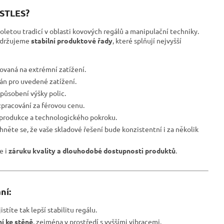
ESTLES?
oletou tradicí v oblasti kovových regálů a manipulační techniky.
udržujeme
stabilní produktové řady
, které splňují nejvyšší
ovaná na extrémní zatížení.
ván pro uvedené zatížení.
působení výšky polic.
pracování za férovou cenu.
 produkce a technologického pokroku.
hněte se, že vaše skladové řešení bude konzistentní i za několik
le i
záruku kvality a dlouhodobé dostupnosti produktů
.
ní:
istíte tak lepší stabilitu regálu.
í ke stěně
, zejména v prostředí s vyššími vibracemi.