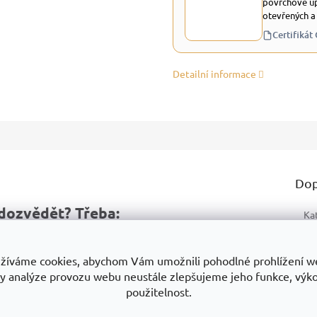
povrchově up
otevřených a
Certifikát
Detailní informace
Dop
dozvědět? Třeba:
Ka
Zá
ukty
Proč je dobrou volbou
Na co si dát pozor
žíváme cookies, abychom Vám umožnili pohodlné prohlížení w
Ty
y analýze provozu webu neustále zlepšujeme jeho funkce, výk
Mo
použitelnost.
No