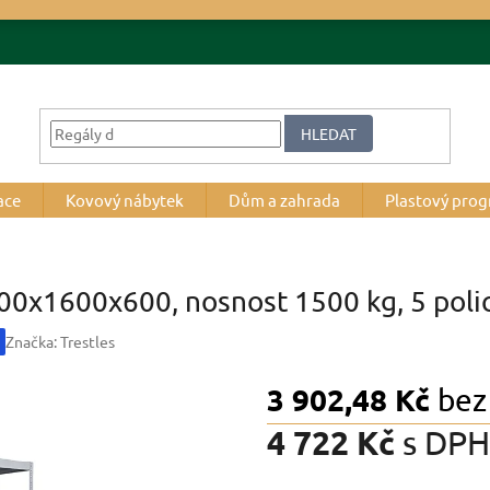
HLEDAT
ace
Kovový nábytek
Dům a zahrada
Plastový pro
000x1600x600, nosnost 1500 kg, 5 poli
Značka:
Trestles
3 902,48 Kč
bez
4 722 Kč
s DPH
Měrná