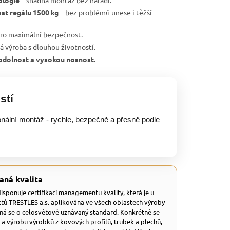
ologie
– snadná montáž bez nářadí.
st regálu 1500 kg
– bez problémů unese i těžší
ro maximální bezpečnost.
ká výroba s dlouhou životností.
, odolnost a vysokou nosnost.
stí
onální montáž - rychle, bezpečně a přesně podle
aná kvalita
 disponuje certifikací managementu kvality, která je u
tů TRESTLES a.s. aplikována ve všech oblastech výroby
dná se o celosvětově uznávaný standard. Konkrétně se
 a výrobu výrobků z kovových profilů, trubek a plechů,