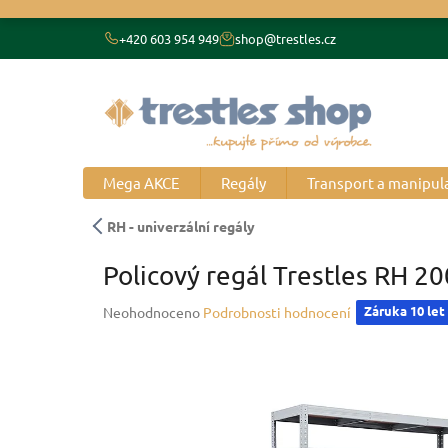
Přejít
na
+420 603 954 949
shop@trestles.cz
obsah
Mega AKCE
Regály
Transport a manipul
RH - univerzální regály
Policový regál Trestles RH 2
Průměrné
Záruka 10 let
Neohodnoceno
Podrobnosti hodnocení
hodnocení
produktu
je
0,0
z
5
hvězdiček.