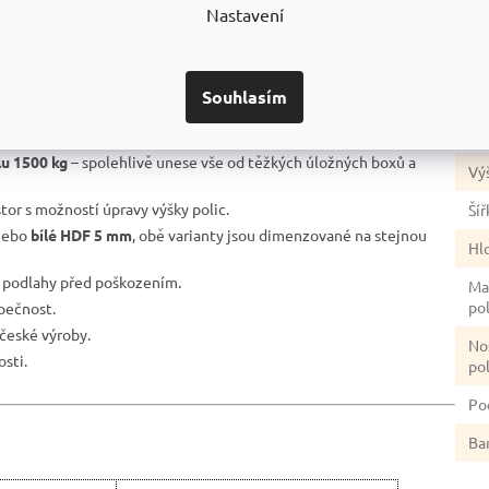
Nastavení
re
stabilita.
Po
nosníky do stojin a přitlačit je na doraz.
úp
ní na pozinkovaném povrchu, pro dvojitou antikorozní ochranu.
Souhlasím
ím poškození laku nezůstává ocel „na holém plechu“ jako u běžně
Ba
lu 1500 kg
– spolehlivě unese vše od těžkých úložných boxů a
Vý
stor s možností úpravy výšky polic.
Šíř
ebo
bílé HDF 5 mm
, obě varianty jsou dimenzované na stejnou
Hl
ě podlahy před poškozením.
Ma
po
zpečnost.
české výroby.
No
sti.
po
Po
Ba