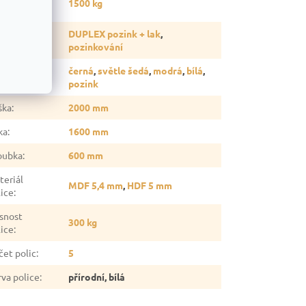
1500 kg
gálu
:
vrchová
DUPLEX pozink + lak
,
rava
:
pozinkování
černá
,
světle šedá
,
modrá
,
bílá
,
rva
:
pozink
ška
:
2000 mm
ka
:
1600 mm
oubka
:
600 mm
teriál
MDF 5,4 mm
,
HDF 5 mm
lice
:
snost
300 kg
lice
:
čet polic
:
5
rva police
:
přírodní, bílá