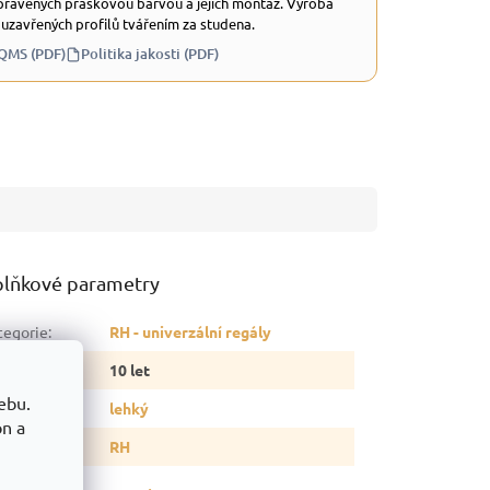
ravených práškovou barvou a jejich montáž. Výroba
 uzavřených profilů tvářením za studena.
 QMS (PDF)
Politika jakosti (PDF)
lňkové parametry
tegorie
:
RH - univerzální regály
ruka
:
10 let
ebu.
p regálu
:
lehký
on a
delová řada
:
RH
snost