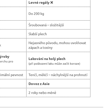
Levné regály ❌
Do 200 kg
Šroubovaná – složitější
Slabší plech
Nejasného původu, mohou uvolňovat
k
zápach a toxiny
výroby
Lakování na holý plech
ovrchu pro
(při poškození laku může začít koroze)
imální pevnost
Tenčí, měkčí – náchylnější na prohnutí
Dovoz z Asie
2 roky nebo méně