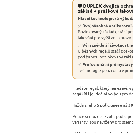
🛡 DUPLEX dvojitá ochra
základ + práškové lakov
Hlavní technologická výhoda
✅
Dvojnásobná antikorozní
Pozinkovaný základ chrání pro
lakování pro vyšší antikorozní
✅
Výrazně delší životnost n
U běžných regálů stačí poškoz
pod barvou pozinkovaný základ
✅
Profesionální průmyslový
Technologie používaná v průmy
Hledáte regál, který
nerezaví, v
regál RH
je ideální volbou pro do
Každá z jeho
5 polic unese až 3
Police si můžete zvolit podle p
varianty jsou navrženy pro stejn