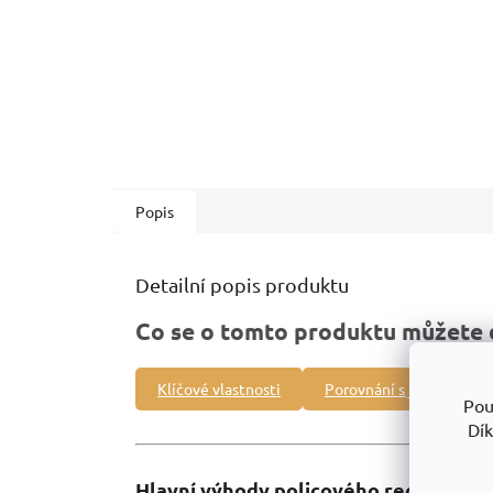
Popis
Detailní popis produktu
Co se o tomto produktu můžete 
Klíčové vlastnosti
Porovnání s jinými prod
Pou
Dík
Hlavní výhody policového regálu RH: