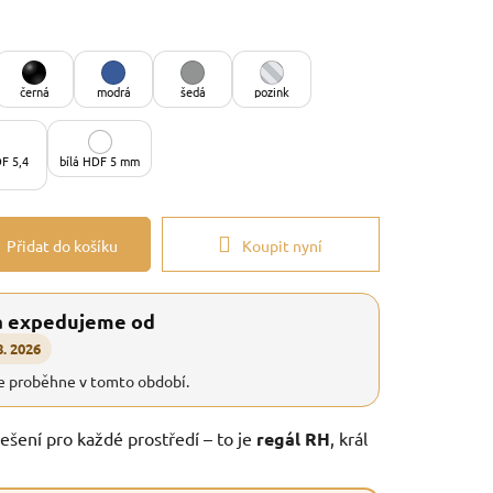
černá
modrá
šedá
pozink
F 5,4
bílá HDF 5 mm
Přidat do košíku
Koupit nyní
a expedujeme od
8. 2026
e proběhne v tomto období.
řešení pro každé prostředí – to je
regál RH
, král