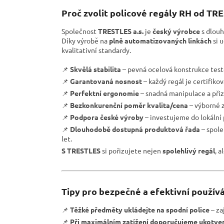
Proč zvolit policové regály RH od TR
Společnost
TRESTLES a.s.
je
český výrobce
s dlouh
Díky výrobě na
plně automatizovaných linkách
si 
kvalitativní standardy.
📌
Skvělá stabilita
– pevná ocelová konstrukce test
📌
Garantovaná nosnost
– každý regál je certifiko
📌
Perfektní ergonomie
– snadná manipulace a přiz
📌
Bezkonkurenční poměr kvalita/cena
– výborné z
📌
Podpora české výroby
– investujeme do lokální
📌
Dlouhodobě dostupná produktová řada
– spole
let.
S TRESTLES
si pořizujete nejen
spolehlivý regál
, a
Tipy pro bezpečné a efektivní používá
📌
Těžké předměty ukládejte na spodní police
– zaj
📌
Při maximálním zatížení doporučujeme ukotven