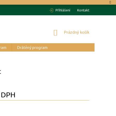
Přihlášení
Kontakt
NÁKUPNÍ
Prázdný košík
KOŠÍK
gram
Drátěný program
c
 DPH