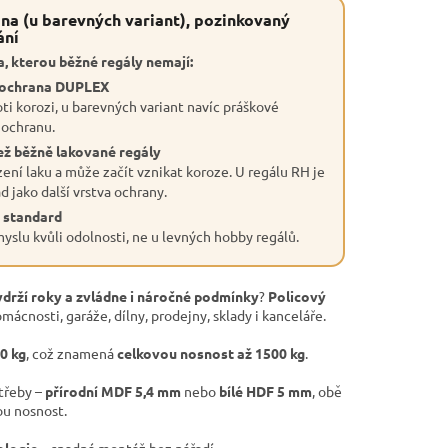
na (u barevných variant), pozinkovaný
ání
, kterou běžné regály nemají:
 ochrana DUPLEX
ti korozi, u barevných variant navíc práškové
 ochranu.
ež běžně lakované regály
ení laku a může začít vznikat koroze. U regálu RH je
 jako další vrstva ochrany.
 standard
slu kvůli odolnosti, ne u levných hobby regálů.
ydrží roky a zvládne i náročné podmínky
?
Policový
mácnosti, garáže, dílny, prodejny, sklady i kanceláře.
00 kg
, což znamená
celkovou nosnost až 1500 kg
.
otřeby –
přírodní MDF 5,4 mm
nebo
bílé HDF 5 mm
, obě
ou nosnost.