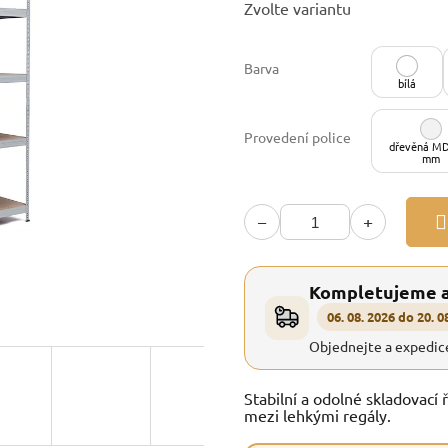
Zvolte variantu
cena:
Barva
bílá
Provedení police
dřevěná MD
mm
−
+
Kompletujeme 
06. 08. 2026 do 20. 0
Objednejte a expedic
Stabilní a odolné skladovací 
mezi lehkými regály.