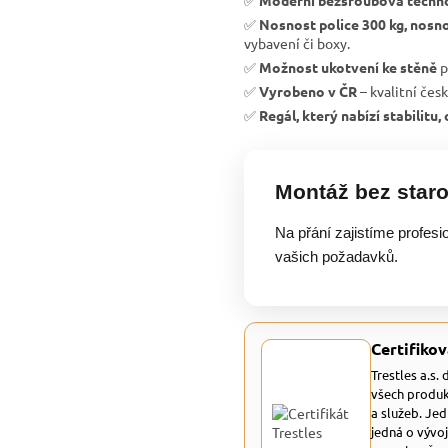
✅
Moderní bezšroubová techn
✅
Nosnost police 300 kg, nosno
vybavení či boxy.
✅
Možnost ukotvení ke stěně
p
✅
Vyrobeno v ČR
– kvalitní čes
✅
Regál, který nabízí stabilitu
Montáž bez staro
Na přání zajistíme profesi
vašich požadavků.
Certifikov
Trestles a.s.
všech produk
a služeb. Je
jedná o vývoj