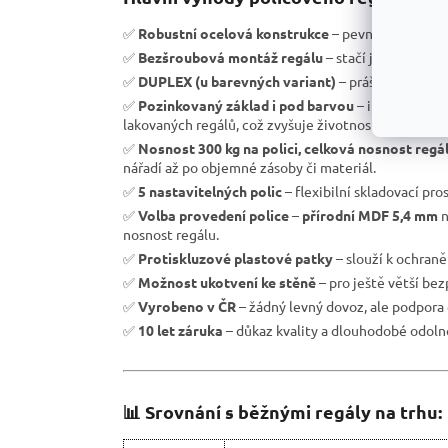
✅
Robustní ocelová konstrukce
– pevnost a vysoká 
✅
Bezšroubová montáž regálu
– stačí jen zasunout 
✅
DUPLEX (u barevných variant)
– práškové laková
✅
Pozinkovaný základ i pod barvou
– i při lokáln
lakovaných regálů, což zvyšuje životnost regálu.
✅
Nosnost 300 kg na polici, celková nosnost regá
nářadí až po objemné zásoby či materiál.
✅
5 nastavitelných polic
– flexibilní skladovací pro
✅
Volba provedení police
–
přírodní MDF 5,4 mm
n
nosnost regálu.
✅
Protiskluzové plastové patky
– slouží k ochran
✅
Možnost ukotvení ke stěně
– pro ještě větší be
✅
Vyrobeno v ČR
– žádný levný dovoz, ale podpora 
✅
10 let záruka
– důkaz kvality a dlouhodobé odolno
📊 Srovnání s běžnými regály na trhu: