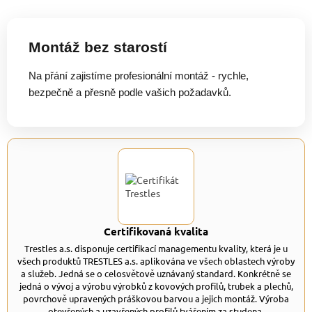
Montáž bez starostí
Na přání zajistíme profesionální montáž - rychle,
bezpečně a přesně podle vašich požadavků.
Certifikovaná kvalita
Trestles a.s. disponuje certifikací managementu kvality, která je u
všech produktů TRESTLES a.s. aplikována ve všech oblastech výroby
a služeb. Jedná se o celosvětově uznávaný standard. Konkrétně se
jedná o vývoj a výrobu výrobků z kovových profilů, trubek a plechů,
povrchově upravených práškovou barvou a jejich montáž. Výroba
otevřených a uzavřených profilů tvářením za studena.