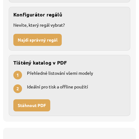
Konfigurátor regálů
Nevíte, který regál vybrat?
Najdi správný regál
Tištěný katalog v PDF
Přehledné listování všemi modely
1
Ideální pro tisk a offline použití
2
Stáhnout PDF
Z
á