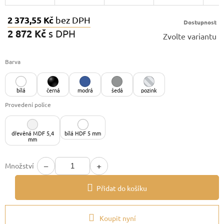
2 373,55 Kč
bez DPH
Dostupnost
2 872 Kč
s DPH
Zvolte variantu
Měrná
cena:
Barva
bílá
černá
modrá
šedá
pozink
Provedení police
dřevěná MDF 5,4
bílá HDF 5 mm
mm
−
+
Množství
Přidat do košíku
Koupit nyní