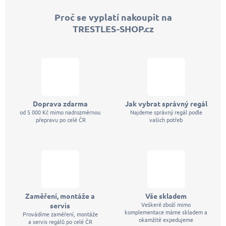
p
Proč se vyplatí nakoupit na
a
TRESTLES-SHOP.cz
t
í
Doprava zdarma
Jak vybrat správný regál
od 5 000 Kč mimo nadrozměrnou
Najdeme správný regál podle
přepravu po celé ČR
vašich potřeb
Zaměření, montáže a
Vše skladem
Veškeré zboží mimo
servis
komplementace máme skladem a
Provádíme zaměření, montáže
okamžitě expedujeme
a servis regálů po celé ČR