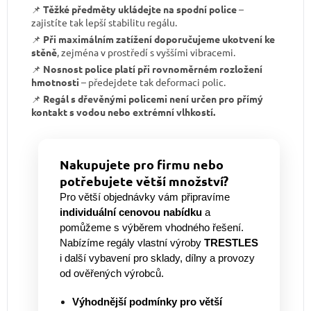
📌
Těžké předměty ukládejte na spodní police
–
zajistíte tak lepší stabilitu regálu.
📌
Při maximálním zatížení doporučujeme ukotvení ke
stěně
, zejména v prostředí s vyššími vibracemi.
📌
Nosnost police platí při rovnoměrném rozložení
hmotnosti
– předejdete tak deformaci polic.
📌
Regál s dřevěnými policemi není určen pro přímý
kontakt s vodou nebo extrémní vlhkostí.
Nakupujete pro firmu nebo
potřebujete větší množství?
Pro větší objednávky vám připravíme
individuální cenovou nabídku
a
pomůžeme s výběrem vhodného řešení.
Nabízíme regály vlastní výroby
TRESTLES
i další vybavení pro sklady, dílny a provozy
od ověřených výrobců.
Výhodnější podmínky pro větší