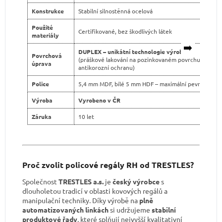
Konstrukce
Stabilní silnostěnná ocelová
Použité
Certifikované, bez škodlivých látek
materiály
➡️
DUPLEX – unikátní technologie výroby
Povrchová
(práškové lakování na pozinkovaném povrchu pro dvo
úprava
antikorozní ochranu)
Police
5,4 mm MDF, bílé 5 mm HDF – maximální pevnost
Výroba
Vyrobeno v ČR
Záruka
10 let
Proč zvolit policové regály RH od TRESTLES?
Společnost
TRESTLES a.s.
je
český výrobce
s
dlouholetou tradicí v oblasti kovových regálů a
manipulační techniky. Díky výrobě na
plně
automatizovaných linkách
si udržujeme
stabilní
produktové řady
, které splňují nejvyšší kvalitativní