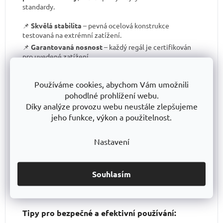
standardy.
📌
Skvělá stabilita
– pevná ocelová konstrukce
testovaná na extrémní zatížení.
📌
Garantovaná nosnost
– každý regál je certifikován
pro uvedené zatížení.
📌
Perfektní ergonomie
– snadná manipulace a
přizpůsobení výšky polic.
Používáme cookies, abychom Vám umožnili
📌
Bezkonkurenční poměr kvalita/cena
– výborné
pohodlné prohlížení webu.
zpracování za férovou cenu.
Díky analýze provozu webu neustále zlepšujeme
📌
Podpora české výroby
– investujeme do lokální
jeho funkce, výkon a použitelnost.
produkce a technologického pokroku.
📌
Dlouhodobě dostupná produktová řada
–
Nastavení
spolehněte se, že vaše skladové řešení bude
konzistentní i za několik let.
S TRESTLES
si pořizujete nejen
spolehlivý regál
, ale i
záruku kvality a dlouhodobé dostupnosti produktů
.
Souhlasím
Tipy pro bezpečné a efektivní používání: