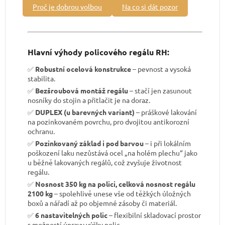
Proč je dobrou volbou
Na co si dát pozor
Hlavní výhody policového regálu RH:
✅
Robustní ocelová konstrukce
– pevnost a vysoká
stabilita.
✅
Bezšroubová montáž regálu
– stačí jen zasunout
nosníky do stojin a přitlačit je na doraz.
✅
DUPLEX (u barevných variant)
– práškové lakování
na pozinkovaném povrchu, pro dvojitou antikorozní
ochranu.
✅
Pozinkovaný základ i pod barvou
– i při lokálním
poškození laku nezůstává ocel „na holém plechu“ jako
u běžně lakovaných regálů, což zvyšuje životnost
regálu.
✅
Nosnost 350 kg na polici, celková nosnost regálu
2100 kg
– spolehlivě unese vše od těžkých úložných
boxů a nářadí až po objemné zásoby či materiál.
✅
6 nastavitelných polic
– flexibilní skladovací prostor
s možností úpravy výšky polic.