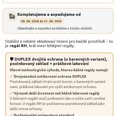
Kompletujeme a expedujeme od
09. 08. 2026 do 21. 08. 2026
Objednejte a expedice proběhne v tomto období.
Stabilní a odolné skladovací řešení pro každé prostředí – to
je
regál RH
, král mezi lehkými regály.
🛡 DUPLEX dvojitá ochrana (u barevných variant),
pozinkovaný základ + práškové lakování
Hlavní technologická výhoda, kterou běžné regály nemají:
✅
Dvojnásobná antikorozní ochrana DUPLEX
Pozinkovaný základ chrání proti korozi, u barevných variant
navíc práškové lakování pro vyšší antikorozní ochranu.
✅
Výrazně delší životnost než běžně lakované regály
U běžných regálů stačí poškození laku a může začít vznikat
koroze. U regálu RH je pod barvou pozinkovaný základ jako
další vrstva ochrany.
✅
Profesionální průmyslový standard