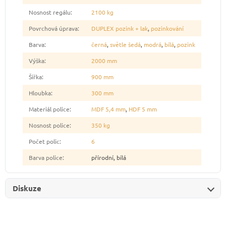
Nosnost regálu
:
2100 kg
Povrchová úprava
:
DUPLEX pozink + lak
,
pozinkování
Barva
:
černá
,
světle šedá
,
modrá
,
bílá
,
pozink
Výška
:
2000 mm
Šířka
:
900 mm
Hloubka
:
300 mm
Materiál police
:
MDF 5,4 mm
,
HDF 5 mm
Nosnost police
:
350 kg
Počet polic
:
6
Barva police
:
přírodní, bílá
Diskuze