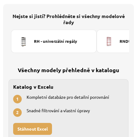
Nejste si jistí? Prohlédněte si všechny modelové
řady
RH - univerzální regály
RNDU-KUI
Všechny modely přehledně v katalogu
Katalog v Excelu
Kompletní databáze pro detailní porovnání
1
Snadné filtrování a vlastní úpravy
2
Stáhnout Excel