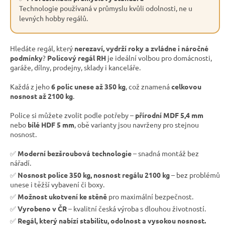
Technologie používaná v průmyslu kvůli odolnosti, ne u
levných hobby regálů.
Hledáte regál, který
nerezaví, vydrží roky a zvládne i náročné
podmínky
?
Policový regál RH
je ideální volbou pro domácnosti,
garáže, dílny, prodejny, sklady i kanceláře.
Každá z jeho
6 polic unese až 350 kg
, což znamená
celkovou
nosnost až 2100 kg
.
Police si můžete zvolit podle potřeby –
přírodní MDF 5,4 mm
nebo
bílé HDF 5 mm
, obě varianty jsou navrženy pro stejnou
nosnost.
✅
Moderní bezšroubová technologie
– snadná montáž bez
nářadí.
✅
Nosnost police 350 kg, nosnost regálu 2100 kg
– bez problémů
unese i těžší vybavení či boxy.
✅
Možnost ukotvení ke stěně
pro maximální bezpečnost.
✅
Vyrobeno v ČR
– kvalitní česká výroba s dlouhou životností.
✅
Regál, který nabízí stabilitu, odolnost a vysokou nosnost.