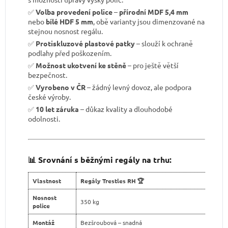
✅
Volba provedení police
–
přírodní MDF 5,4 mm
nebo
bílé HDF 5 mm
, obě varianty jsou dimenzované na
stejnou nosnost regálu.
✅
Protiskluzové plastové patky
– slouží k ochraně
podlahy před poškozením.
✅
Možnost ukotvení ke stěně
– pro ještě větší
bezpečnost.
✅
Vyrobeno v ČR
– žádný levný dovoz, ale podpora
české výroby.
✅
10 let záruka
– důkaz kvality a dlouhodobé
odolnosti.
📊 Srovnání s běžnými regály na trhu:
Vlastnost
Regály Trestles RH 🏆
Nosnost
350 kg
police
Montáž
Bezšroubová – snadná