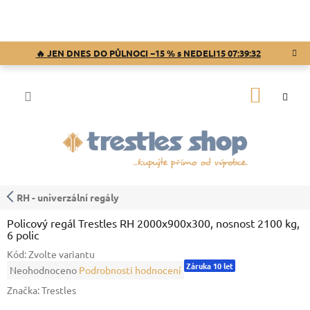
Přejít
na
obsah
🔥 JEN DNES DO PŮLNOCI −15 % s NEDELI15
07:39:32
NÁKUP
KOŠÍK
RH - univerzální regály
Policový regál Trestles RH 2000x900x300, nosnost 2100 kg,
6 polic
Kód:
Zvolte variantu
Záruka 10 let
Průměrné
Neohodnoceno
Podrobnosti hodnocení
hodnocení
Značka:
Trestles
produktu
je