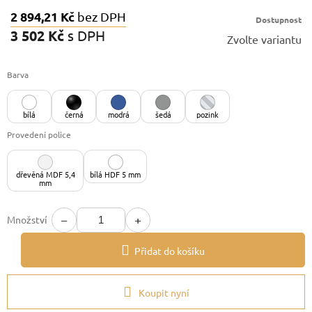
2 894,21 Kč
bez DPH
Dostupnost
3 502 Kč
s DPH
Zvolte variantu
Měrná
cena:
Barva
bílá
černá
modrá
šedá
pozink
Provedení police
dřevěná MDF 5,4
bílá HDF 5 mm
mm
−
+
Množství
Přidat do košíku
Koupit nyní