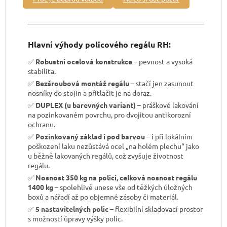
Hlavní výhody policového regálu RH:
✅
Robustní ocelová konstrukce
– pevnost a vysoká
stabilita.
✅
Bezšroubová montáž regálu
– stačí jen zasunout
nosníky do stojin a přitlačit je na doraz.
✅
DUPLEX (u barevných variant)
– práškové lakování
na pozinkovaném povrchu, pro dvojitou antikorozní
ochranu.
✅
Pozinkovaný základ i pod barvou
– i při lokálním
poškození laku nezůstává ocel „na holém plechu“ jako
u běžně lakovaných regálů, což zvyšuje životnost
regálu.
✅
Nosnost 350 kg na polici, celková nosnost regálu
1400 kg
– spolehlivě unese vše od těžkých úložných
boxů a nářadí až po objemné zásoby či materiál.
✅
5 nastavitelných polic
– flexibilní skladovací prostor
s možností úpravy výšky polic.