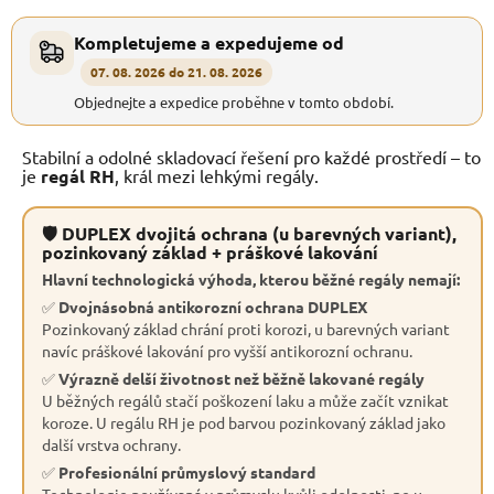
Kompletujeme a expedujeme od
07. 08. 2026 do 21. 08. 2026
Objednejte a expedice proběhne v tomto období.
Stabilní a odolné skladovací řešení pro každé prostředí – to
je
regál RH
, král mezi lehkými regály.
🛡 DUPLEX dvojitá ochrana (u barevných variant),
pozinkovaný základ + práškové lakování
Hlavní technologická výhoda, kterou běžné regály nemají:
✅
Dvojnásobná antikorozní ochrana DUPLEX
Pozinkovaný základ chrání proti korozi, u barevných variant
navíc práškové lakování pro vyšší antikorozní ochranu.
✅
Výrazně delší životnost než běžně lakované regály
U běžných regálů stačí poškození laku a může začít vznikat
koroze. U regálu RH je pod barvou pozinkovaný základ jako
další vrstva ochrany.
✅
Profesionální průmyslový standard
Technologie používaná v průmyslu kvůli odolnosti, ne u