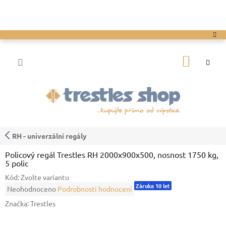
Přejít
na
obsah
NÁKUP
KOŠÍK
RH - univerzální regály
Policový regál Trestles RH 2000x900x500, nosnost 1750 kg,
5 polic
Kód:
Zvolte variantu
Záruka 10 let
Průměrné
Neohodnoceno
Podrobnosti hodnocení
hodnocení
Značka:
Trestles
produktu
je