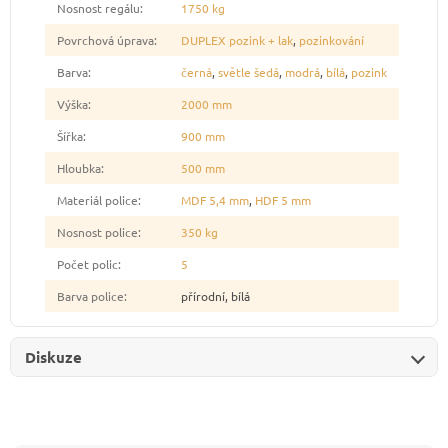
Nosnost regálu
:
1750 kg
Povrchová úprava
:
DUPLEX pozink + lak
,
pozinkování
Barva
:
černá
,
světle šedá
,
modrá
,
bílá
,
pozink
Výška
:
2000 mm
Šířka
:
900 mm
Hloubka
:
500 mm
Materiál police
:
MDF 5,4 mm
,
HDF 5 mm
Nosnost police
:
350 kg
Počet polic
:
5
Barva police
:
přírodní, bílá
Diskuze