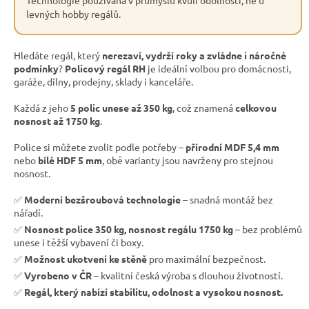
levných hobby regálů.
Hledáte regál, který
nerezaví, vydrží roky a zvládne i náročné
podmínky
?
Policový regál RH
je ideální volbou pro domácnosti,
garáže, dílny, prodejny, sklady i kanceláře.
Každá z jeho
5 polic unese až 350 kg
, což znamená
celkovou
nosnost až 1750 kg
.
Police si můžete zvolit podle potřeby –
přírodní MDF 5,4 mm
nebo
bílé HDF 5 mm
, obě varianty jsou navrženy pro stejnou
nosnost.
✅
Moderní bezšroubová technologie
– snadná montáž bez
nářadí.
✅
Nosnost police 350 kg, nosnost regálu 1750 kg
– bez problémů
unese i těžší vybavení či boxy.
✅
Možnost ukotvení ke stěně
pro maximální bezpečnost.
✅
Vyrobeno v ČR
– kvalitní česká výroba s dlouhou životností.
✅
Regál, který nabízí stabilitu, odolnost a vysokou nosnost.