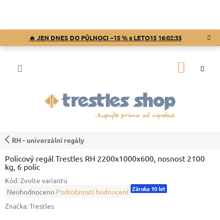
Přejít
na
obsah
🔥 JEN DNES DO PŮLNOCI −15 % s LETO15
16:02:34
NÁKUP
KOŠÍK
RH - univerzální regály
Policový regál Trestles RH 2200x1000x600, nosnost 2100
kg, 6 polic
Kód:
Zvolte variantu
Záruka 10 let
Průměrné
Neohodnoceno
Podrobnosti hodnocení
hodnocení
Značka:
Trestles
produktu
je