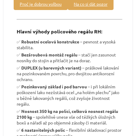
Proč je dobrou volbou
Na co si dát pozor
Hlavní výhody policového regálu RH:
✅
Robustní ocelová konstrukce
– pevnost a vysoká
stabilita.
✅
Bezšroubová montáž regálu
– stačí jen zasunout
nosníky do stojin a přitlačit je na doraz.
✅
DUPLEX (u barevných variant)
– práškové lakování
na pozinkovaném povrchu, pro dvojitou antikorozní
ochranu.
✅
Pozinkovaný základ i pod barvou
– i při lokálním
poškození laku nezůstává ocel „na holém plechu“ jako
u běžně lakovaných regálů, což zvyšuje životnost
regálu.
✅
Nosnost 350 kg na polici, celková nosnost regálu
2100 kg
– spolehlivě unese vše od těžkých úložných
boxů a nářadí až po objemné zásoby či materiál.
✅
6 nastavitelných polic
– flexibilní skladovací prostor
s možností úpravy výšky polic.