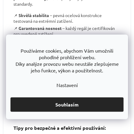
standardy.
📌
Skvělá stabilita
– pevná ocelová konstrukce
testovaná na extrémní zatížení.
📌
Garantovaná nosnost
– každý regál je certifikován
pro uvedené zatížení.
📌
Perfektní ergonomie
– snadná manipulace a
přizpůsobení výšky polic.
Používáme cookies, abychom Vám umožnili
📌
Bezkonkurenční poměr kvalita/cena
– výborné
pohodlné prohlížení webu.
zpracování za férovou cenu.
Díky analýze provozu webu neustále zlepšujeme
📌
Podpora české výroby
– investujeme do lokální
jeho funkce, výkon a použitelnost.
produkce a technologického pokroku.
📌
Dlouhodobě dostupná produktová řada
–
Nastavení
spolehněte se, že vaše skladové řešení bude
konzistentní i za několik let.
S TRESTLES
si pořizujete nejen
spolehlivý regál
, ale i
záruku kvality a dlouhodobé dostupnosti produktů
.
Souhlasím
Tipy pro bezpečné a efektivní používání: