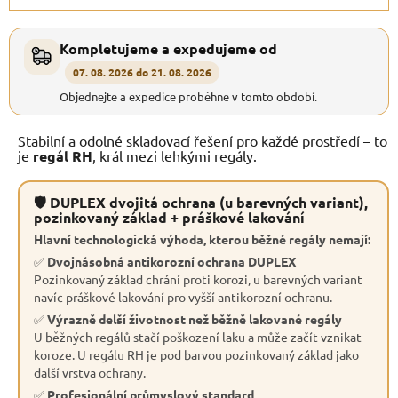
Kompletujeme a expedujeme od
07. 08. 2026 do 21. 08. 2026
Objednejte a expedice proběhne v tomto období.
Stabilní a odolné skladovací řešení pro každé prostředí – to
je
regál RH
, král mezi lehkými regály.
🛡 DUPLEX dvojitá ochrana (u barevných variant),
pozinkovaný základ + práškové lakování
Hlavní technologická výhoda, kterou běžné regály nemají:
✅
Dvojnásobná antikorozní ochrana DUPLEX
Pozinkovaný základ chrání proti korozi, u barevných variant
navíc práškové lakování pro vyšší antikorozní ochranu.
✅
Výrazně delší životnost než běžně lakované regály
U běžných regálů stačí poškození laku a může začít vznikat
koroze. U regálu RH je pod barvou pozinkovaný základ jako
další vrstva ochrany.
✅
Profesionální průmyslový standard