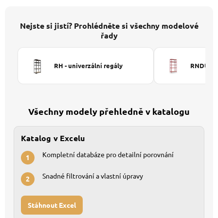
Nejste si jistí? Prohlédněte si všechny modelové
řady
RH - univerzální regály
RNDU-KUI
Všechny modely přehledně v katalogu
Katalog v Excelu
Kompletní databáze pro detailní porovnání
1
Snadné filtrování a vlastní úpravy
2
Stáhnout Excel