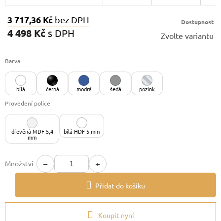
3 717,36 Kč
bez DPH
Dostupnost
4 498 Kč
s DPH
Zvolte variantu
Měrná
cena:
Barva
bílá
černá
modrá
šedá
pozink
Provedení police
dřevěná MDF 5,4
bílá HDF 5 mm
mm
−
+
Množství
Přidat do košíku
Koupit nyní