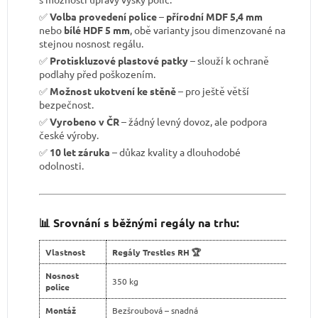
✅
Volba provedení police
–
přírodní MDF 5,4 mm
nebo
bílé HDF 5 mm
, obě varianty jsou dimenzované na
stejnou nosnost regálu.
✅
Protiskluzové plastové patky
– slouží k ochraně
podlahy před poškozením.
✅
Možnost ukotvení ke stěně
– pro ještě větší
bezpečnost.
✅
Vyrobeno v ČR
– žádný levný dovoz, ale podpora
české výroby.
✅
10 let záruka
– důkaz kvality a dlouhodobé
odolnosti.
📊 Srovnání s běžnými regály na trhu:
Vlastnost
Regály Trestles RH 🏆
Nosnost
350 kg
police
Montáž
Bezšroubová – snadná