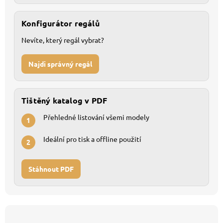
Konfigurátor regálů
Nevíte, který regál vybrat?
Najdi správný regál
Tištěný katalog v PDF
Přehledné listování všemi modely
1
Ideální pro tisk a offline použití
2
Stáhnout PDF
Z
á