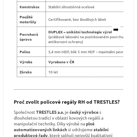
Konstrukce
Stabilní silnostěnná ocelová
Použité
Certifikované, bez škodlivých látek
materiály
➡️
DUPLEX – unikátní technologie výroby
Povrchová
(práškové lakování na pozinkovaném povrchu pro dvo
úprava
antikorozní ochranu)
Police
5,4 mm MDF, bílé 5 mm HDF – maximální pevnost
Výroba
Vyrobeno v ČR
Záruka
10 let
Proč zvolit policové regály RH od TRESTLES?
Společnost
TRESTLES a.s.
je
český výrobce
s
dlouholetou tradicí v oblasti kovových regálů a
manipulační techniky. Díky výrobě na
plně
automatizovaných linkách
si udržujeme
stabilní
produktové řady
, které splňují nejvyšší kvalitativní