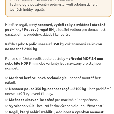
Technologie používaná v průmyslu kvůli odolnosti, ne u
levných hobby regálů.
Hledáte regál, který
nerezaví, vydrží roky a zvládne i náročné
podmínky
?
Policový regál RH
je ideální volbou pro domácnosti,
garáže, dílny, prodejny, sklady i kanceláře.
Každá z jeho
6 polic unese až 350 kg
, což znamená
celkovou
nosnost až 2100 kg
.
Police si můžete zvolit podle potřeby –
přírodní MDF 5,4 mm
nebo
bílé HDF 5 mm
, obě varianty jsou navrženy pro stejnou
nosnost.
✅
Moderní bezšroubová technologie
– snadná montáž bez
nářadí.
✅
Nosnost police 350 kg, nosnost regálu 2100 kg
– bez problémů
unese i těžší vybavení či boxy.
✅
Možnost ukotvení ke stěně
pro maximální bezpečnost.
✅
Vyrobeno v ČR
– kvalitní česká výroba s dlouhou životností.
✅
Regál, který nabízí stabilitu, odolnost a vysokou nosnost.