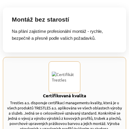
Montáž bez starostí
Na přání zajistíme profesionální montáž - rychle,
bezpečně a přesně podle vašich požadavků.
Certifikovaná kvalita
Trestles a.s. disponuje certifikací managementu kvality, která je u
všech produktů TRESTLES a.s. aplikována ve všech oblastech výroby
a služeb. Jedná se o celosvětově uznávaný standard. Konkrétně se
jedná o vývoj a výrobu výrobků z kovových profilů, trubek a plechů,
povrchově upravených práškovou barvou a jejich montáž. Výroba
otevřených a uzavřených profilů tvářením za studena.