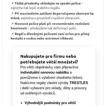
📌
Těžké předměty ukládejte na spodní police
–
zajistíte tak lepší stabilitu regálu.
📌
Při maximálním zatížení doporučujeme ukotvení ke
stěně
, zejména v prostředí s vyššími vibracemi.
📌
Nosnost police platí při rovnoměrném rozložení
hmotnosti
– předejdete tak deformaci polic.
📌
Regál s dřevěnými policemi není určen pro přímý
kontakt s vodou nebo extrémní vlhkostí.
Nakupujete pro firmu nebo
potřebujete větší množství?
Pro větší objednávky vám připravíme
individuální cenovou nabídku
a
pomůžeme s výběrem vhodného řešení.
Nabízíme regály vlastní výroby
TRESTLES
i další vybavení pro sklady, dílny a provozy
od ověřených výrobců.
Výhodnější podmínky pro větší