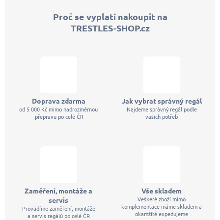
p
Proč se vyplatí nakoupit na
a
TRESTLES-SHOP.cz
t
í
Doprava zdarma
Jak vybrat správný regál
od 5 000 Kč mimo nadrozměrnou
Najdeme správný regál podle
přepravu po celé ČR
vašich potřeb
Zaměření, montáže a
Vše skladem
Veškeré zboží mimo
servis
komplementace máme skladem a
Provádíme zaměření, montáže
okamžitě expedujeme
a servis regálů po celé ČR