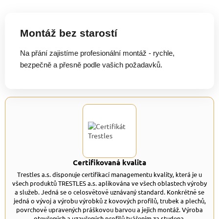
Montáž bez starostí
Na přání zajistíme profesionální montáž - rychle,
bezpečně a přesně podle vašich požadavků.
Certifikovaná kvalita
Trestles a.s. disponuje certifikací managementu kvality, která je u
všech produktů TRESTLES a.s. aplikována ve všech oblastech výroby
a služeb. Jedná se o celosvětově uznávaný standard. Konkrétně se
jedná o vývoj a výrobu výrobků z kovových profilů, trubek a plechů,
povrchově upravených práškovou barvou a jejich montáž. Výroba
otevřených a uzavřených profilů tvářením za studena.