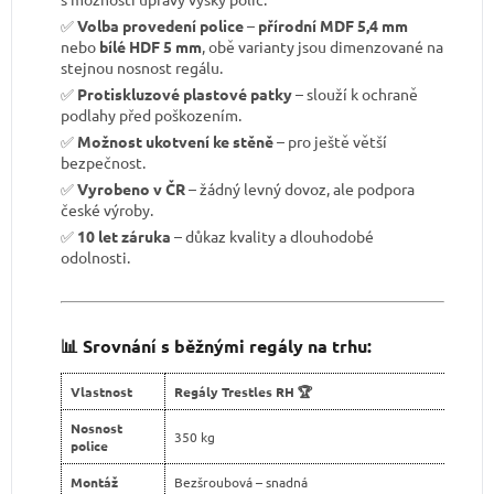
✅
Volba provedení police
–
přírodní MDF 5,4 mm
nebo
bílé HDF 5 mm
, obě varianty jsou dimenzované na
stejnou nosnost regálu.
✅
Protiskluzové plastové patky
– slouží k ochraně
podlahy před poškozením.
✅
Možnost ukotvení ke stěně
– pro ještě větší
bezpečnost.
✅
Vyrobeno v ČR
– žádný levný dovoz, ale podpora
české výroby.
✅
10 let záruka
– důkaz kvality a dlouhodobé
odolnosti.
📊 Srovnání s běžnými regály na trhu:
Vlastnost
Regály Trestles RH 🏆
Nosnost
350 kg
police
Montáž
Bezšroubová – snadná