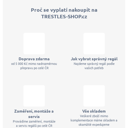
p
Proč se vyplatí nakoupit na
a
TRESTLES-SHOP.cz
t
í
Doprava zdarma
Jak vybrat správný regál
od 5 000 Kč mimo nadrozměrnou
Najdeme správný regál podle
přepravu po celé ČR
vašich potřeb
Zaměření, montáže a
Vše skladem
Veškeré zboží mimo
servis
komplementace máme skladem a
Provádíme zaměření, montáže
okamžitě expedujeme
a servis regálů po celé ČR