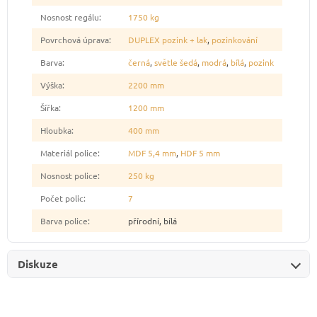
Nosnost regálu
:
1750 kg
Povrchová úprava
:
DUPLEX pozink + lak
,
pozinkování
Barva
:
černá
,
světle šedá
,
modrá
,
bílá
,
pozink
Výška
:
2200 mm
Šířka
:
1200 mm
Hloubka
:
400 mm
Materiál police
:
MDF 5,4 mm
,
HDF 5 mm
Nosnost police
:
250 kg
Počet polic
:
7
Barva police
:
přírodní, bílá
Diskuze