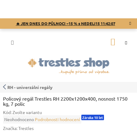
Přejít
na
obsah
🔥 JEN DNES DO PŮLNOCI −15 % s NEDELI15
11:42:06
NÁKUP
KOŠÍK
RH - univerzální regály
Policový regál Trestles RH 2200x1200x400, nosnost 1750
kg, 7 polic
Kód:
Zvolte variantu
Záruka 10 let
Průměrné
Neohodnoceno
Podrobnosti hodnocení
hodnocení
Značka:
Trestles
produktu
je