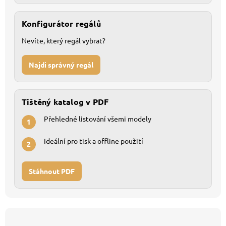
Konfigurátor regálů
Nevíte, který regál vybrat?
Najdi správný regál
Tištěný katalog v PDF
Přehledné listování všemi modely
1
Ideální pro tisk a offline použití
2
Stáhnout PDF
Z
á