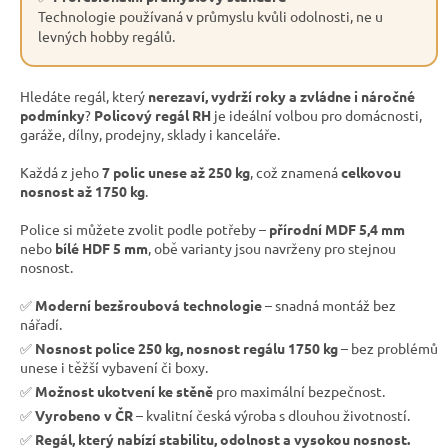
Technologie používaná v průmyslu kvůli odolnosti, ne u
levných hobby regálů.
Hledáte regál, který
nerezaví, vydrží roky a zvládne i náročné
podmínky
?
Policový regál RH
je ideální volbou pro domácnosti,
garáže, dílny, prodejny, sklady i kanceláře.
Každá z jeho
7 polic unese až 250 kg
, což znamená
celkovou
nosnost až 1750 kg
.
Police si můžete zvolit podle potřeby –
přírodní MDF 5,4 mm
nebo
bílé HDF 5 mm
, obě varianty jsou navrženy pro stejnou
nosnost.
✅
Moderní bezšroubová technologie
– snadná montáž bez
nářadí.
✅
Nosnost police 250 kg, nosnost regálu 1750 kg
– bez problémů
unese i těžší vybavení či boxy.
✅
Možnost ukotvení ke stěně
pro maximální bezpečnost.
✅
Vyrobeno v ČR
– kvalitní česká výroba s dlouhou životností.
✅
Regál, který nabízí stabilitu, odolnost a vysokou nosnost.