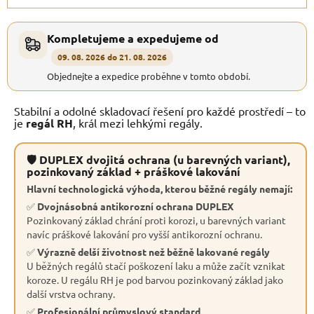
Kompletujeme a expedujeme od
09. 08. 2026 do 21. 08. 2026
Objednejte a expedice proběhne v tomto období.
Stabilní a odolné skladovací řešení pro každé prostředí – to
je
regál RH
, král mezi lehkými regály.
🛡 DUPLEX dvojitá ochrana (u barevných variant),
pozinkovaný základ + práškové lakování
Hlavní technologická výhoda, kterou běžné regály nemají:
✅
Dvojnásobná antikorozní ochrana DUPLEX
Pozinkovaný základ chrání proti korozi, u barevných variant
navíc práškové lakování pro vyšší antikorozní ochranu.
✅
Výrazně delší životnost než běžně lakované regály
U běžných regálů stačí poškození laku a může začít vznikat
koroze. U regálu RH je pod barvou pozinkovaný základ jako
další vrstva ochrany.
✅
Profesionální průmyslový standard