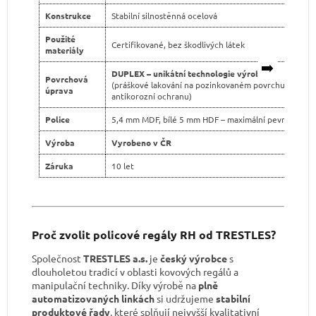
Konstrukce
Stabilní silnostěnná ocelová
Použité
Certifikované, bez škodlivých látek
materiály
➡️
DUPLEX – unikátní technologie výroby
Povrchová
(práškové lakování na pozinkovaném povrchu pro dvo
úprava
antikorozní ochranu)
Police
5,4 mm MDF, bílé 5 mm HDF – maximální pevnost
Výroba
Vyrobeno v ČR
Záruka
10 let
Proč zvolit policové regály RH od TRESTLES?
Společnost
TRESTLES a.s.
je
český výrobce
s
dlouholetou tradicí v oblasti kovových regálů a
manipulační techniky. Díky výrobě na
plně
automatizovaných linkách
si udržujeme
stabilní
produktové řady
, které splňují nejvyšší kvalitativní