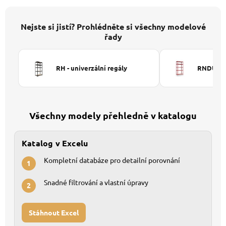
Nejste si jistí? Prohlédněte si všechny modelové
řady
RH - univerzální regály
RNDU-KUI
Všechny modely přehledně v katalogu
Katalog v Excelu
Kompletní databáze pro detailní porovnání
1
Snadné filtrování a vlastní úpravy
2
Stáhnout Excel