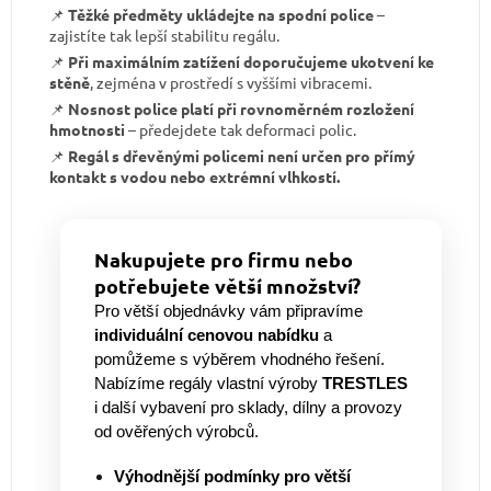
📌
Těžké předměty ukládejte na spodní police
–
zajistíte tak lepší stabilitu regálu.
📌
Při maximálním zatížení doporučujeme ukotvení ke
stěně
, zejména v prostředí s vyššími vibracemi.
📌
Nosnost police platí při rovnoměrném rozložení
hmotnosti
– předejdete tak deformaci polic.
📌
Regál s dřevěnými policemi není určen pro přímý
kontakt s vodou nebo extrémní vlhkostí.
Nakupujete pro firmu nebo
potřebujete větší množství?
Pro větší objednávky vám připravíme
individuální cenovou nabídku
a
pomůžeme s výběrem vhodného řešení.
Nabízíme regály vlastní výroby
TRESTLES
i další vybavení pro sklady, dílny a provozy
od ověřených výrobců.
Výhodnější podmínky pro větší