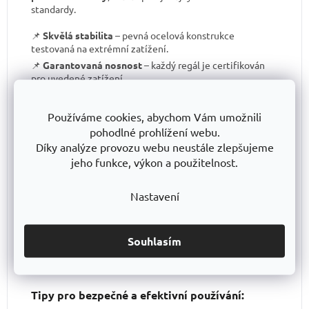
standardy.
📌
Skvělá stabilita
– pevná ocelová konstrukce
testovaná na extrémní zatížení.
📌
Garantovaná nosnost
– každý regál je certifikován
pro uvedené zatížení.
📌
Perfektní ergonomie
– snadná manipulace a
přizpůsobení výšky polic.
Používáme cookies, abychom Vám umožnili
📌
Bezkonkurenční poměr kvalita/cena
– výborné
pohodlné prohlížení webu.
zpracování za férovou cenu.
Díky analýze provozu webu neustále zlepšujeme
📌
Podpora české výroby
– investujeme do lokální
jeho funkce, výkon a použitelnost.
produkce a technologického pokroku.
📌
Dlouhodobě dostupná produktová řada
–
Nastavení
spolehněte se, že vaše skladové řešení bude
konzistentní i za několik let.
S TRESTLES
si pořizujete nejen
spolehlivý regál
, ale i
záruku kvality a dlouhodobé dostupnosti produktů
.
Souhlasím
Tipy pro bezpečné a efektivní používání: