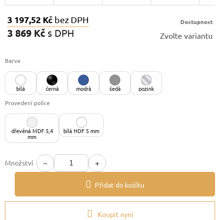
3 197,52 Kč
bez DPH
Dostupnost
3 869 Kč
s DPH
Zvolte variantu
Měrná
cena:
Barva
bílá
černá
modrá
šedá
pozink
Provedení police
dřevěná MDF 5,4
bílá HDF 5 mm
mm
−
+
Množství
Přidat do košíku
Koupit nyní