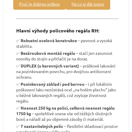
Proč je dobrou volbou
Na co si dát pozor
Hlavní výhody policového regálu RH:
✅
Robustní ocelová konstrukce
– pevnost a vysoká
stabilita.
✅
Bezšroubová montáž regálu
– stačí jen zasunout
nosníky do stojin a přitlačit je na doraz.
✅
DUPLEX (u barevných variant)
– práškové lakování
na pozinkovaném povrchu, pro dvojitou antikorozní
ochranu.
✅
Pozinkovaný základ i pod barvou
– i při lokálním
poškození laku nezůstává ocel „na holém plechu“ jako
u běžně lakovaných regálů, což zvyšuje životnost
regálu.
✅
Nosnost 250 kg na polici, celková nosnost regálu
1750 kg
– spolehlivě unese vše od těžkých úložných
boxů a nářadí až po objemné zásoby či materiál.
✅
7 nastavitelných polic
– flexibilní skladovací prostor
s možností úpravy výšky polic.