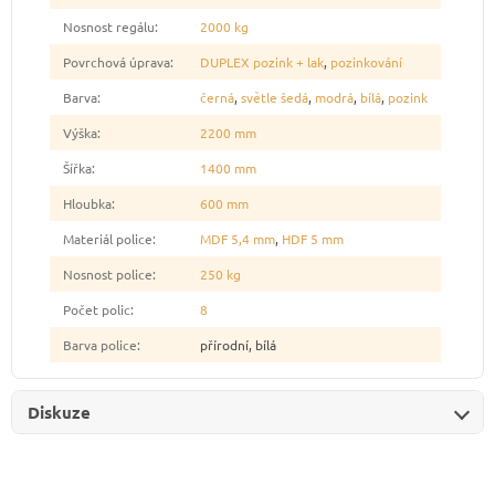
Nosnost regálu
:
2000 kg
Povrchová úprava
:
DUPLEX pozink + lak
,
pozinkování
Barva
:
černá
,
světle šedá
,
modrá
,
bílá
,
pozink
Výška
:
2200 mm
Šířka
:
1400 mm
Hloubka
:
600 mm
Materiál police
:
MDF 5,4 mm
,
HDF 5 mm
Nosnost police
:
250 kg
Počet polic
:
8
Barva police
:
přírodní, bílá
Diskuze