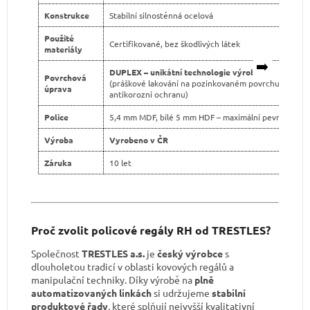
Konstrukce
Stabilní silnostěnná ocelová
Použité
Certifikované, bez škodlivých látek
materiály
➡️
DUPLEX – unikátní technologie výroby
Povrchová
(práškové lakování na pozinkovaném povrchu pro dvo
úprava
antikorozní ochranu)
Police
5,4 mm MDF, bílé 5 mm HDF – maximální pevnost
Výroba
Vyrobeno v ČR
Záruka
10 let
Proč zvolit policové regály RH od TRESTLES?
Společnost
TRESTLES a.s.
je
český výrobce
s
dlouholetou tradicí v oblasti kovových regálů a
manipulační techniky. Díky výrobě na
plně
automatizovaných linkách
si udržujeme
stabilní
produktové řady
, které splňují nejvyšší kvalitativní