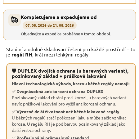
Kompletujeme a expedujeme od
07. 08. 2026 do 21. 08. 2026
Objednejte a expedice proběhne v tomto období.
Stabilní a odolné skladovací řešení pro každé prostředí – to
je
regál RH
, král mezi lehkými regály.
🛡 DUPLEX dvojitá ochrana (u barevných variant),
pozinkovaný základ + práškové lakování
Hlavní technologická výhoda, kterou běžné regály nemají:
✅
Dvojnásobná antikorozní ochrana DUPLEX
Pozinkovaný základ chrání proti korozi, u barevných variant
navíc práškové lakování pro vyšší antikorozní ochranu.
✅
Výrazně delší životnost než běžně lakované regály
U běžných regálů stačí poškození laku a může začít vznikat
koroze. U regálu RH je pod barvou pozinkovaný základ jako
další vrstva ochrany.
✅
Profesionální průmyslový standard