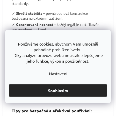
standardy.
📌
Skvělá stabilita
– pevná ocelová konstrukce
testovaná na extrémní zatížení.
📌
Garantovaná nosnost
– každý regál je certifikován
pro uvedené zatížení.
📌
Perfektní ergonomie
– snadná manipulace a
přizpůsobení výšky polic.
Používáme cookies, abychom Vám umožnili
📌
Bezkonkurenční poměr kvalita/cena
– výborné
pohodlné prohlížení webu.
zpracování za férovou cenu.
Díky analýze provozu webu neustále zlepšujeme
📌
Podpora české výroby
– investujeme do lokální
jeho funkce, výkon a použitelnost.
produkce a technologického pokroku.
📌
Dlouhodobě dostupná produktová řada
–
Nastavení
spolehněte se, že vaše skladové řešení bude
konzistentní i za několik let.
S TRESTLES
si pořizujete nejen
spolehlivý regál
, ale i
záruku kvality a dlouhodobé dostupnosti produktů
.
Souhlasím
Tipy pro bezpečné a efektivní používání: