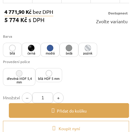
4 771,90 Kč
bez DPH
Dostupnost
5 774 Kč
s DPH
Zvolte variantu
Měrná
cena:
Barva
bílá
černá
modrá
šedá
pozink
Provedení police
dřevěná MDF 5,4
bílá HDF 5 mm
mm
−
+
Množství
Přidat do košíku
Koupit nyní