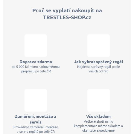
p
Proč se vyplatí nakoupit na
a
TRESTLES-SHOP.cz
t
í
Doprava zdarma
Jak vybrat správný regál
od 5 000 Kč mimo nadrozměrnou
Najdeme správný regál podle
přepravu po celé ČR
vašich potřeb
Zaměření, montáže a
Vše skladem
Veškeré zboží mimo
servis
komplementace máme skladem a
Provádíme zaměření, montáže
okamžitě expedujeme
a servis regálů po celé ČR