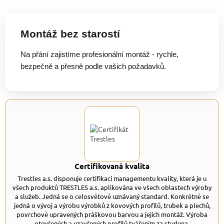
Montáž bez starostí
Na přání zajistíme profesionální montáž - rychle,
bezpečně a přesně podle vašich požadavků.
Certifikovaná kvalita
Trestles a.s. disponuje certifikací managementu kvality, která je u
všech produktů TRESTLES a.s. aplikována ve všech oblastech výroby
a služeb. Jedná se o celosvětově uznávaný standard. Konkrétně se
jedná o vývoj a výrobu výrobků z kovových profilů, trubek a plechů,
povrchově upravených práškovou barvou a jejich montáž. Výroba
otevřených a uzavřených profilů tvářením za studena.