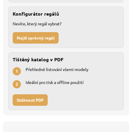
Konfigurátor regálů
Nevíte, který regál vybrat?
Najdi správný regál
Tištěný katalog v PDF
Přehledné listování všemi modely
1
Ideální pro tisk a offline použití
2
Stáhnout PDF
Z
á