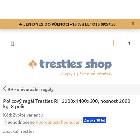
Přejít
na
obsah
🔥 JEN DNES DO PŮLNOCI −15 % s LETO15
09:57:53
NÁKUP
KOŠÍK
RH - univerzální regály
Policový regál Trestles RH 2200x1400x600, nosnost 2000
kg, 8 polic
Kód:
Zvolte variantu
Záruka 10 let
Průměrné
Neohodnoceno
Podrobnosti hodnocení
hodnocení
Značka:
Trestles
produktu
je