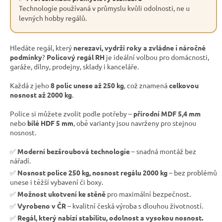
Technologie používaná v průmyslu kvůli odolnosti, ne u
levných hobby regálů.
Hledáte regál, který
nerezaví, vydrží roky a zvládne i náročné
podmínky
?
Policový regál RH
je ideální volbou pro domácnosti,
garáže, dílny, prodejny, sklady i kanceláře.
Každá z jeho
8 polic unese až 250 kg
, což znamená
celkovou
nosnost až 2000 kg
.
Police si můžete zvolit podle potřeby –
přírodní MDF 5,4 mm
nebo
bílé HDF 5 mm
, obě varianty jsou navrženy pro stejnou
nosnost.
✅
Moderní bezšroubová technologie
– snadná montáž bez
nářadí.
✅
Nosnost police 250 kg, nosnost regálu 2000 kg
– bez problémů
unese i těžší vybavení či boxy.
✅
Možnost ukotvení ke stěně
pro maximální bezpečnost.
✅
Vyrobeno v ČR
– kvalitní česká výroba s dlouhou životností.
✅
Regál, který nabízí stabilitu, odolnost a vysokou nosnost.