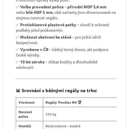
✅
Volba provedení police
–
přírodní MDF 5,4 mm
nebo
bílé HDF 5 mm
, obě varianty jsou dimenzované na
stejnou nosnost regálu.
✅
Protiskluzové plastové patky
– slouží k ochraně
podlahy před poškozením.
✅
Možnost ukotvení ke stěně
– pro ještě větší
bezpečnost.
✅
Vyrobeno v ČR
– žádný levný dovoz, ale podpora
české výroby.
✅
10 let záruka
– důkaz kvality a dlouhodobé
odolnosti.
📊 Srovnání s běžnými regály na trhu:
Vlastnost
Regály Trestles RH 🏆
Nosnost
350 kg
police
Montáž
Bezšroubová – snadná