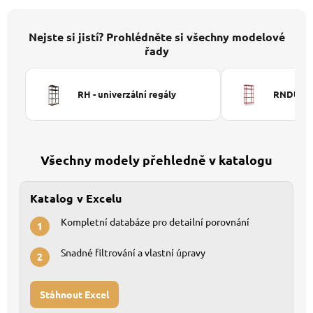
Nejste si jistí? Prohlédněte si všechny modelové
řady
RH - univerzální regály
RNDU-KUI
Všechny modely přehledně v katalogu
Katalog v Excelu
Kompletní databáze pro detailní porovnání
1
Snadné filtrování a vlastní úpravy
2
Stáhnout Excel