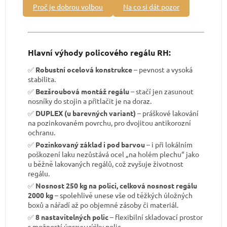
Proč je dobrou volbou
Na co si dát pozor
Hlavní výhody policového regálu RH:
✅
Robustní ocelová konstrukce
– pevnost a vysoká
stabilita.
✅
Bezšroubová montáž regálu
– stačí jen zasunout
nosníky do stojin a přitlačit je na doraz.
✅
DUPLEX (u barevných variant)
– práškové lakování
na pozinkovaném povrchu, pro dvojitou antikorozní
ochranu.
✅
Pozinkovaný základ i pod barvou
– i při lokálním
poškození laku nezůstává ocel „na holém plechu“ jako
u běžně lakovaných regálů, což zvyšuje životnost
regálu.
✅
Nosnost 250 kg na polici, celková nosnost regálu
2000 kg
– spolehlivě unese vše od těžkých úložných
boxů a nářadí až po objemné zásoby či materiál.
✅
8 nastavitelných polic
– flexibilní skladovací prostor
s možností úpravy výšky polic.