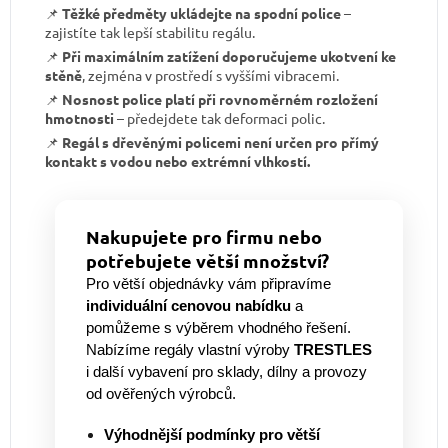
📌
Těžké předměty ukládejte na spodní police
–
zajistíte tak lepší stabilitu regálu.
📌
Při maximálním zatížení doporučujeme ukotvení ke
stěně
, zejména v prostředí s vyššími vibracemi.
📌
Nosnost police platí při rovnoměrném rozložení
hmotnosti
– předejdete tak deformaci polic.
📌
Regál s dřevěnými policemi není určen pro přímý
kontakt s vodou nebo extrémní vlhkostí.
Nakupujete pro firmu nebo
potřebujete větší množství?
Pro větší objednávky vám připravíme
individuální cenovou nabídku
a
pomůžeme s výběrem vhodného řešení.
Nabízíme regály vlastní výroby
TRESTLES
i další vybavení pro sklady, dílny a provozy
od ověřených výrobců.
Výhodnější podmínky pro větší